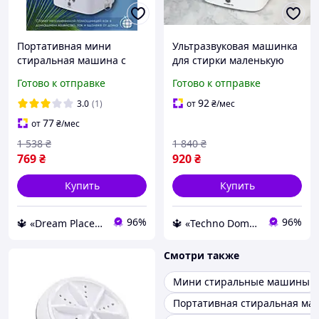
Портативная мини
Ультразвуковая машинка
стиральная машина с
для стирки маленькую
центрифугой для одежды
стиральную машину для
Готово к отправке
Готово к отправке
детей Ультразвуковая
дачи складная
машинка для стирки
стиральная машина
92
3.0
(1)
от
₴
/мес
77
от
₴
/мес
1 538
₴
1 840
₴
769
₴
920
₴
Купить
Купить
96%
96%
🔱 «Dream Place» Компетентность! Качество товара! Быстрая отправка! ✅
🔱 «Techno Dom» Компетентность! Качество товара! Быстрая отправка! ✅
Смотри также
Мини стиральные машины
Портативная стиральная ма