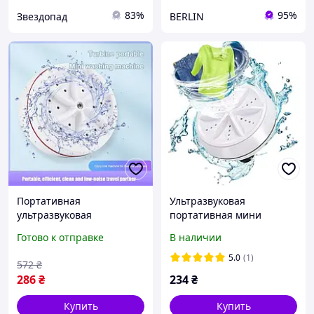
83%
95%
Звездопад
BERLIN
Портативная
Ультразвуковая
ультразвуковая
портативная мини
стиральная машина
стиральная машина
Готово к отправке
В наличии
мини машинка для
Ultrasonic Turbine Wash
стирки TE-294 белья usb
Машинка для стирки от
5.0
(1)
572
₴
USB и повербан
286
₴
234
₴
Купить
Купить