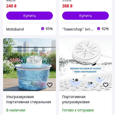
440
₴
775
₴
240
₴
388
₴
Купить
Купить
95%
92%
Motoband
"Towershop" Інтернет-магазин
Ультразвуковая
Портативная
портативная стиральная
ультразвуковая
машинка MA-2 мини
стиральная машинка для
В наличии
Готово к отправке
машинка для стирки
путешествий и дома