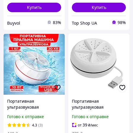
Купить
Купить
83%
98%
Buyvol
Top Shop UA
Портативная
Портативная
ультразвуковая
ультразвуковая
стиральная машина в
стиральная машина
Готово к отправке
Готово к отправке
дорогу для путешествий
мини машинка для
мини машинка с Usb у
стирки белья usb,
39
4.3
(3)
от
₴
/мес
ведро для стирки одежды
Малогабаритная машина