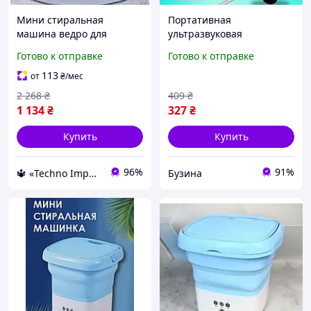
Мини стиральная
Портативная
машина ведро для
ультразвуковая
путешествий складная
стиральная машина
Готово к отправке
Готово к отправке
бытовая переносная
мини машинка для
Ультразвуковая машинка
стирки белья usb,
113
от
₴
/мес
для стирки
Малогабаритная машина
2 268
₴
409
₴
buzyna
1 134
₴
327
₴
Купить
Купить
96%
91%
🔱 «Techno Imperia» Компетентность! Качество товара! Быстрая отправка! ✅
Бузина