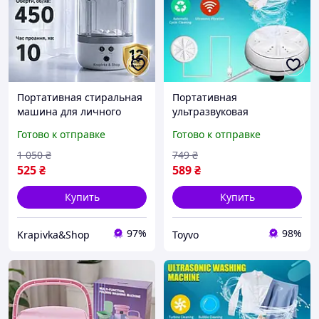
Портативная стиральная
Портативная
машина для личного
ультразвуковая
использования (USB, 2
стиральная машина
Готово к отправке
Готово к отправке
режима, 21.5х13.5 см)
мини машинка для
Ультразвуковая машинка
стирки белья usb Toyvoo
1 050
₴
749
₴
для стирки белья
Портативна
525
₴
589
₴
ультразвукова пральна
машина міні
Купить
Купить
97%
98%
Krapivka&Shop
Toyvo