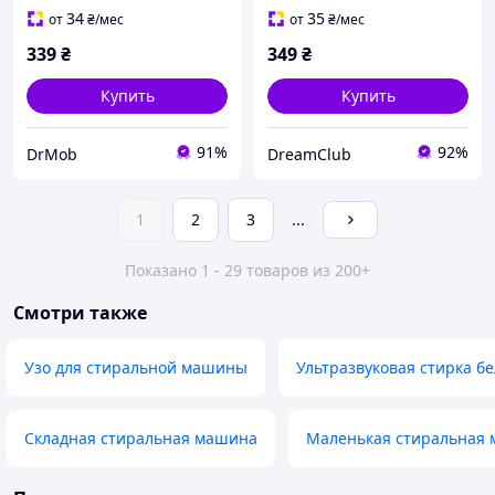
питанием для стирки до 1
питанием для стирки до 1
34
35
от
₴
/мес
от
₴
/мес
кг одежды
кг одежды
339
₴
349
₴
Купить
Купить
91%
92%
DrMob
DreamClub
1
2
3
...
Показано 1 - 29 товаров из 200+
Смотри также
Узо для стиральной машины
Ультразвуковая стирка б
Складная стиральная машина
Маленькая стиральная