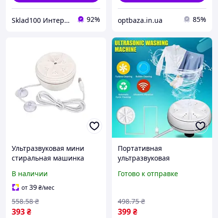
92%
85%
Sklad100 Интернет-магазин доступных товаров для дома и всей семьи.
optbaza.in.ua
Ультразвуковая мини
Портативная
стиральная машинка
ультразвуковая
Turbine Wash от USB для
стиральная машина
В наличии
Готово к отправке
стирки 1 кг одежды BUV
мини машинка для
стирки белья usb,
39
от
₴
/мес
Малогабаритная машина
558
.58
₴
498
.75
₴
shop
393
₴
399
₴