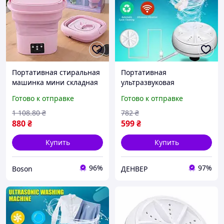
Портативная стиральная
Портативная
машинка мини складная
ультразвуковая
ультразвуковая 10L для
стиральная машина
Готово к отправке
Готово к отправке
дома и путешествий - 3
мини машинка для
режима стирки,
стирки белья usb Денвер
1 108
.80
₴
782
₴
компактный размер
Портативна
880
₴
599
₴
ультразвукова пральна
машина міні
Купить
Купить
96%
97%
Boson
ДЕНВЕР