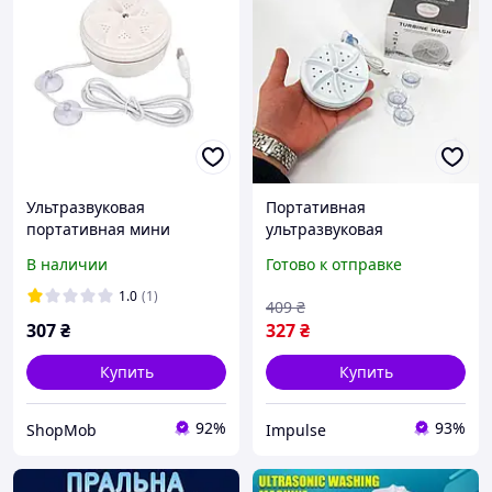
Ультразвуковая
Портативная
портативная мини
ультразвуковая
стиральная машинка
стиральная машина
В наличии
Готово к отправке
Turbine Wash для стирки
мини машинка для
с USB и повербанком
стирки белья usb,
1.0
(1)
409
₴
водосберегающая и
Малогабаритная машина
307
₴
327
₴
энергосберегающая
impulse
Купить
Купить
92%
93%
ShopMob
Impulse