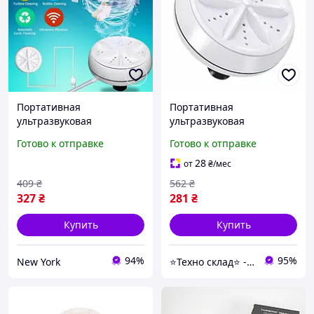
Портативная
Портативная
ультразвуковая
ультразвуковая
стиральная машина
стиральная машина
Готово к отправке
Готово к отправке
мини машинка для
мини машинка для
стирки белья usb,
стирки YB-881 белья usb
28
от
₴
/мес
Малогабаритная машина
409
₴
562
₴
newyork
327
₴
281
₴
Купить
Купить
94%
95%
New York
⭐️Техно склад⭐️ - лідери продажів продукції, завдяки новим технологіям.