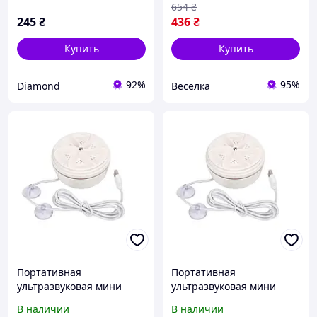
белья usb
компактная легкая
654
₴
эффективная FLAME
245
₴
436
₴
Купить
Купить
92%
95%
Diamond
Веселка
Портативная
Портативная
ультразвуковая мини
ультразвуковая мини
стиральная машинка
стиральная машинка
В наличии
В наличии
Turbine Wash с USB
Turbine Wash с USB