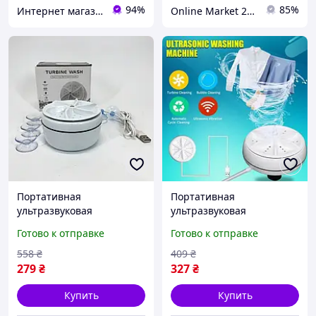
94%
85%
Интернет магазин Slando
Online Market 24/7
Портативная
Портативная
ультразвуковая
ультразвуковая
стиральная машина
стиральная машина
Готово к отправке
Готово к отправке
мини машинка для
мини машинка для
стирки белья usb,
стирки белья usb,
558
₴
409
₴
Малогабаритная машина
Малогабаритная машина
279
₴
327
₴
berlin
Купить
Купить