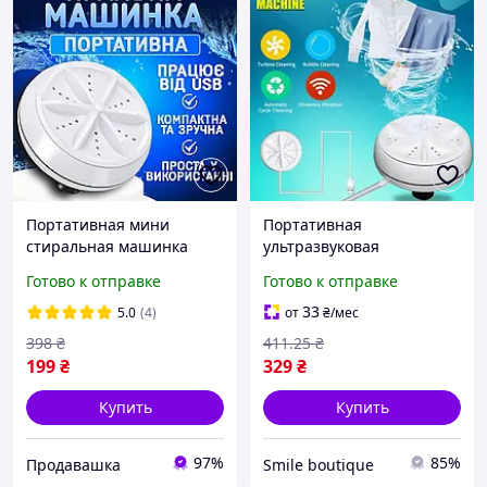
Портативная мини
Портативная
стиральная машинка
ультразвуковая
Mini Wash ультразвуковая
стиральная машина
Готово к отправке
Готово к отправке
стиралка от USB
мини машинка для
переносная для стирки
стирки белья usb,
33
5.0
(4)
от
₴
/мес
ЮСБ
Малогабаритная машина
398
₴
411
.25
₴
5016_web
199
₴
329
₴
Купить
Купить
97%
85%
Продавашка
Smile boutique