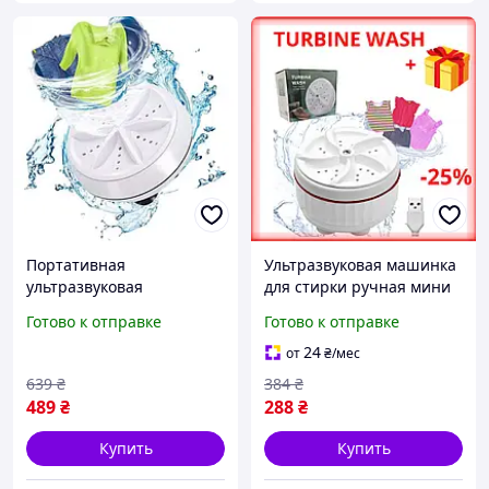
Портативная
Ультразвуковая машинка
ультразвуковая
для стирки ручная мини
стиральная машина от
очистительная машина
Готово к отправке
Готово к отправке
USB 6Вт на 1кг белая /
для дачи компактная
Мини машинка для
стиралка для обуви DFWH
24
от
₴
/мес
стирки в дороге
639
₴
384
₴
489
₴
288
₴
Купить
Купить