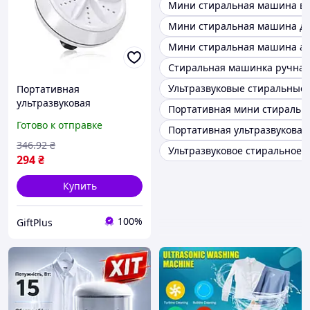
Мини стиральная машина в
Мини стиральная машина дл
Мини стиральная машина ав
Стиральная машинка ручная
Ультразвуковые стиральные
Портативная
ультразвуковая
Портативная мини стиральн
стиральная машина
Готово к отправке
Портативная ультразвукова
мини машинка для
стирки белья usb,
346
.92
₴
Ультразвуковое стиральное 
Малогабаритная машина
294
₴
Купить
100%
GiftPlus