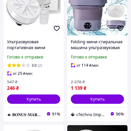
Ультразвуковая
Folding мини-стиральная
портативная мини
машина ультразвуковая
стиральная машинка
стирка белья Стиральная
Готово к отправке
Готово к отправке
Usltrasonic Turbine Wash
машинка маленькая
от USB и повербанка
переносная малютка
114
3.0
(2)
от
₴
/мес
25
от
₴
/мес
547
₴
2 278
₴
246
₴
1 139
₴
Купить
Купить
91%
96%
🔥 𝐁𝐎𝐍𝐔𝐒-𝐌𝐀𝐑𝐊𝐄𝐓 🔥 – Трендовые товары по лучшим ценам
🔱 «Techno Imperia» Компетентность! Качество товара! Быстрая отправка! ✅