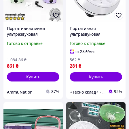
Портативная мини
Портативная
ультразвуковая
ультразвуковая
стиральная машинка 12L
стиральная машина
Готово к отправке
Готово к отправке
для быстрой и бережной
мини машинка для
стирки
стирки YB-881 белья usb
28
от
₴
/мес
1 084
.86
₴
562
₴
861
₴
281
₴
Купить
Купить
87%
95%
AmmuNation
⭐️Техно склад⭐️ - лідери продажів продукції, завдяки новим технологіям.