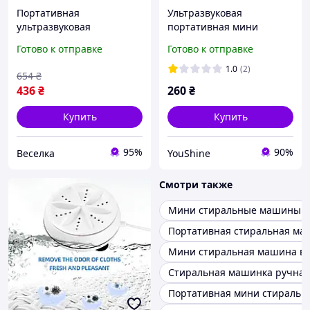
Портативная
Ультразвуковая
ультразвуковая
портативная мини
стиральная машинка для
стиральная машинка
Готово к отправке
Готово к отправке
путешествий и дома
Turbine Wash Ultrasonic
компактная легкая
работае от USB YU227
1.0
(2)
654
₴
эффективная FLAME
436
₴
260
₴
Купить
Купить
95%
90%
Веселка
YouShine
Смотри также
Мини стиральные машины
Портативная стиральная ма
Мини стиральная машина в
Стиральная машинка ручная
Портативная мини стиральн