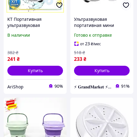
KT Портативная
Ультразвуковая
ультразвуковая
портативная мини
стиральная sarix pelon
стиральная машинка
В наличии
Готово к отправке
машинка MA-2 USB для
Usltrasonic Turbine Wash
путешествий и дома
от USB и повербанка
23
от
₴
/мес
компактна REX2375
382
₴
518
₴
241
₴
233
₴
Купить
Купить
90%
91%
AriShop
⚡️ 𝐆𝐫𝐚𝐧𝐝𝐌𝐚𝐫𝐤𝐞𝐭 ⚡️ – Трендовые товары по самым низким ценам