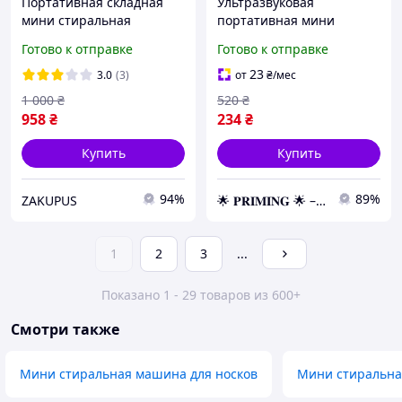
Портативная складная
Ультразвуковая
мини стиральная
портативная мини
машинка Maxtop 10л,
стиральная машинка
Готово к отправке
Готово к отправке
ультразвуковая, USB CHS
Usltrasonic Turbine Wash
от USB и повербанка
23
3.0
(3)
от
₴
/мес
1 000
₴
520
₴
958
₴
234
₴
Купить
Купить
94%
89%
ZAKUPUS
🌟 𝐏𝐑𝐈𝐌𝐈𝐍𝐆 🌟 – Эксклюзивные товары премиум-качества от официального дистрибьютора!
1
2
3
...
Показано 1 - 29 товаров из 600+
Смотри также
Мини стиральная машина для носков
Мини стиральна