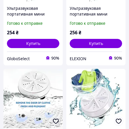
Ультразвуковая
Ультразвуковая
портативная мини
портативная мини
стиральная машинка
стиральная машинка
Готово к отправке
Готово к отправке
Turbine Wash Ultrasonic
Turbine Wash Ultrasonic
работае от USB GS227
работае от USB EL0227
254
₴
256
₴
Купить
Купить
90%
90%
GloboSelect
ELEXION