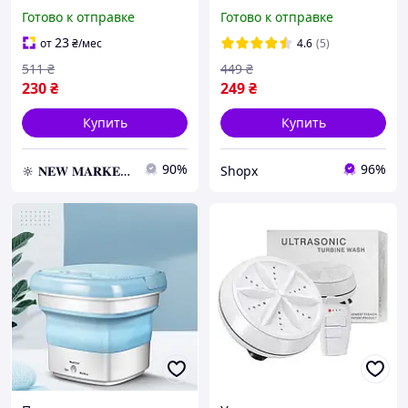
стиральная машинка
стиральная машинка для
Готово к отправке
Готово к отправке
Usltrasonic Turbine Wash
ведра и миски с USB
от USB и повербанка
мини стиральная
23
от
₴
/мес
4.6
(5)
машина для путешествий
511
₴
449
₴
и дороги
230
₴
249
₴
Купить
Купить
90%
96%
🔆 𝐍𝐄𝐖 𝐌𝐀𝐑𝐊𝐄𝐓 🔆 – Продукция премиум-класса от официального представителя!
Shopx