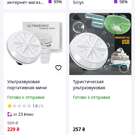
99%
98%
интернет-магазин "Оптовик"
Siriys
Ультразвуковая
Туристическая
портативная мини
ультразвуковая
стиральная машинка
Стиральная машинка
Готово к отправке
Готово к отправке
Usltrasonic Turbine Wash
портативная мини Wash
от USB и повербанка
Ultrasonic USB и
1.0
(1)
повербанка
23
от
₴
/мес
509
₴
229
₴
257
₴