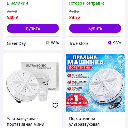
В наличии
Готово к отправке
стиральная машинка
кабелем MA-2 USB для
Turbine Wash Ultrasonic +
путешествий и дома
764
₴
490
₴
ведро (1857390621)
540
₴
245
₴
Купить
Купить
88%
98%
GreenDay
True store
Ультразвуковая
Портативная
портативная мини
ультразвуковая