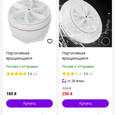
Портативная
Портативная
вращающаяся
вращающаяся
ультразвуковая
ультразвуковая
Готово к отправке
Готово к отправке
стиральная машинка
стиральная машинка
Mini Wash NJ-545 с
turbine wash 523-1 usb
5.0
(1)
3.0
(1)
кабелем USB для
Мини стиральные
26
от
₴
/мес
путешествий и дом
машины
320
₴
180
₴
256
₴
Купить
Купить