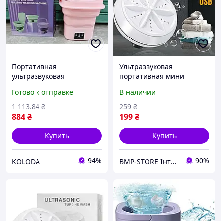
Портативная
Ультразвуковая
ультразвуковая
портативная мини
стиральная машинка
стиральная машинка
Готово к отправке
В наличии
мини складная на 10L
Ultrasonic Turbine-Wash
лучший выбор
турбина на присосках,
1 113
.84
₴
259
₴
USB SLK
884
₴
199
₴
Купить
Купить
94%
90%
KOLODA
BMP-STORE Інтернет магазин