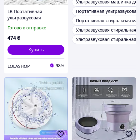
Ультразвуковая машинка для
Портативная ультразвукова
LB Портативная
ультразвуковая
Портативная стиральная ма
стиральная Smart Option
Готово к отправке
Ультразвуковая стиральная 
машинка MA-2 USB для
путешествий и дома
474
₴
Ультразвуковая стиральная 
компактн SIM-4K9
Купить
98%
LOLASHOP