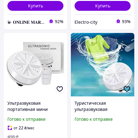
Купить
Купить
92%
93%
💫 𝐎𝐍𝐋𝐈𝐍𝐄 𝐌𝐀𝐑𝐊𝐄𝐓 💫 – Актуальные товары по самым выгодным ценам!
Electro-city
Ультразвуковая
Туристическая
портативная мини
ультразвуковая
стиральная машинка
Стиральная машинка
Готово к отправке
Готово к отправке
Usltrasonic Turbine Wash
портативная мини Wash
от USB и повербанка
Ultrasonic USB и
22
от
₴
/мес
повербанка
498
₴