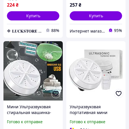
224
₴
257
₴
Купить
Купить
88%
95%
🔷 𝐋𝐔𝐂𝐊𝐒𝐓𝐎𝐑𝐄 🔷 – Абсолютно все товары по непревзойденным ценам!
Интернет магазин "eltim"
Мини Ультразвуковая
Ультразвуковая
стиральная машинка-
портативная мини
турбина Turbine-Wash
стиральная машинка
Готово к отправке
Готово к отправке
USB, на присосках [14240]
Usltrasonic Turbine Wash