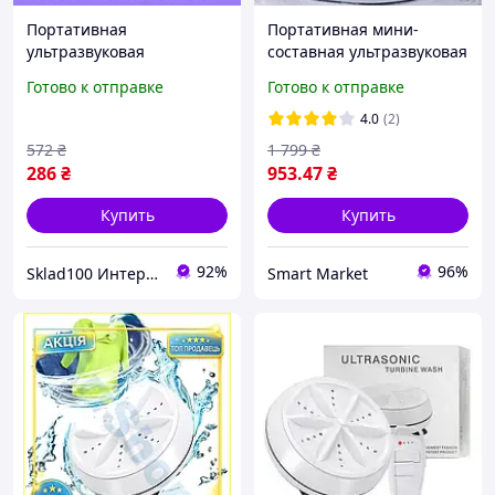
Портативная
Портативная мини-
ультразвуковая
составная ультразвуковая
стиральная машина
стиральная машинка на
Готово к отправке
Готово к отправке
мини машинка для
6.5 L
стирки TE-294 белья usb
4.0
(2)
572
₴
1 799
₴
286
₴
953
.47
₴
Купить
Купить
92%
96%
Sklad100 Интернет-магазин доступных товаров для дома и всей семьи.
Smart Market