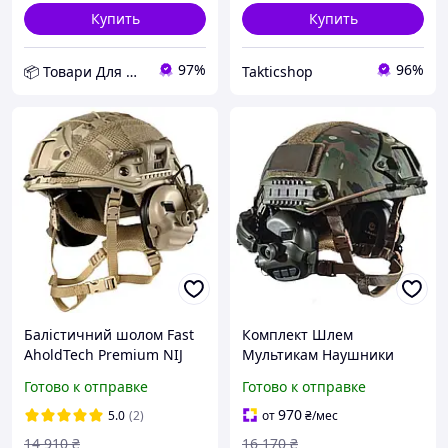
Купить
Купить
97%
96%
📦 Товари Для Дому
Takticshop
Балістичний шолом Fast
Комплект Шлем
AholdTech Premium NIJ
Мультикам Наушники
IIIA мультикам з
Чебурашки военный Fast
Готово к отправке
Готово к отправке
навушниками EARMOR
с наушниками Earmor
M31 і чебурашка
M31 Бронешлем 3А
970
5.0
(2)
от
₴
/мес
14 910
₴
16 170
₴