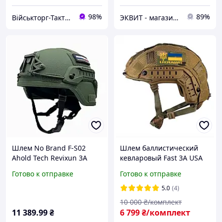
98%
89%
Військторг-Тактичне спорядження
ЭКВИТ - магазин тактической одежды и снаряжения
Шлем No Brand F-S02
Шлем баллистический
Ahold Tech Revixun 3А
кевларовый Fast 3А USA
One Size Оливковый
кавер XL L M S олива
Готово к отправке
Готово к отправке
(2498245440) D12-2026
койот
5.0
(4)
10 000
₴/комплект
11 389
.99
₴
6 799
₴/комплект