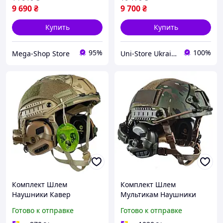
9 690
₴
9 700
₴
Купить
Купить
95%
100%
Mega-Shop Store
Uni-Store Ukraine — Побудуй свій світ!
Комплект Шлем
Комплект Шлем
Наушники Кавер
Мультикам Наушники
Чебурашки военный Fast
Чебурашки военный Fast
Готово к отправке
Готово к отправке
с наушниками Earmor
с наушниками Earmor