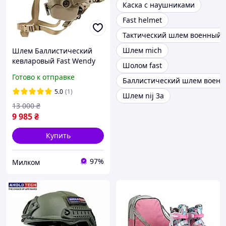
Каска с наушниками
Fast helmet
Тактический шлем военный
Шлем mich
Шлем Баллистический
кевларовый Fast Wendy
Шолом fast
3A с наушниками Earmor
Готово к отправке
Баллистический шлем военн
M31 M L XL койот
5.0
(1)
Шлем nij 3a
13 000
₴
9 985
₴
Купить
97%
Милком