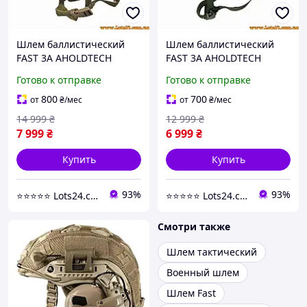
Шлем баллистический
Шлем баллистический
FAST 3A AHOLDTECH
FAST 3A AHOLDTECH
баллистическая каска fast
баллистическая каска fast
Готово к отправке
Готово к отправке
шлем FAST NIJ IIIA каска
шлем FAST NIJ IIIA каска
шлем фаст
шлем фаст
800
700
от
₴
/мес
от
₴
/мес
14 999
₴
12 999
₴
7 999
₴
6 999
₴
Купить
Купить
93%
93%
⭐️⭐️⭐️⭐️⭐️ Lots24.com.ua
⭐️⭐️⭐️⭐️⭐️ Lots24.com.ua
Смотри также
Шлем тактический
Военный шлем
Шлем Fast