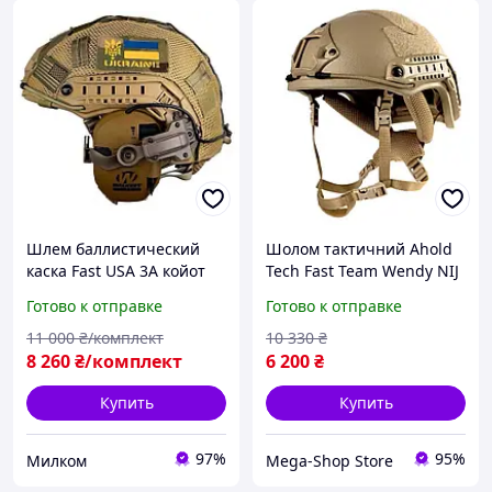
Шлем баллистический
Шолом тактичний Ahold
каска Fast USA 3А койот
Tech Fast Team Wendy NIJ
кавер наушники Wolkers
IIIA балістична каска
Готово к отправке
Готово к отправке
крепления чебурашка М
Койот Бежевий
L XL
11 000
₴/комплект
10 330
₴
8 260
₴/комплект
6 200
₴
Купить
Купить
97%
95%
Милком
Mega-Shop Store