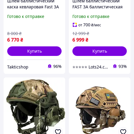
Шлем баллистический
Шлем баллистический
каска кевларовая Fast 3A
FAST 3A баллистическая
олива, койот с кавером
каска fast
Готово к отправке
Готово к отправке
мультикам
баллистический шлем
FAST NIJ IIIA каска фаст
700
от
₴
/мес
шлем ФАСТ
8 000
₴
12 999
₴
6 770
₴
6 999
₴
Купить
Купить
96%
93%
Takticshop
⭐️⭐️⭐️⭐️⭐️ Lots24.com.ua