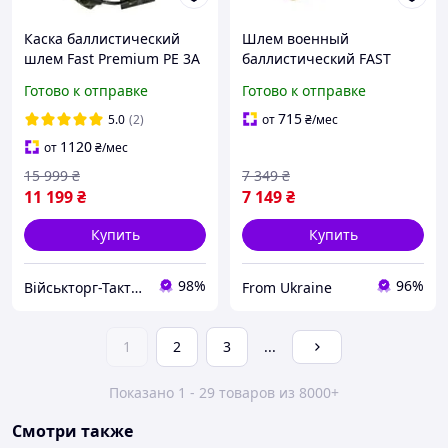
Каска баллистический
Шлем военный
шлем Fast Premium PE 3A
баллистический FAST
мультикам активные
Helmet NIJ IIIA защитная
Готово к отправке
Готово к отправке
наушники Earmor M32 SE
каска + тактические
чебурашки фонарь олива
наушники Walkers койот
715
5.0
(2)
от
₴
/мес
1120
от
₴
/мес
15 999
₴
7 349
₴
11 199
₴
7 149
₴
Купить
Купить
98%
96%
Військторг-Тактичне спорядження
From Ukraine
1
2
3
...
Показано 1 - 29 товаров из 8000+
Смотри также