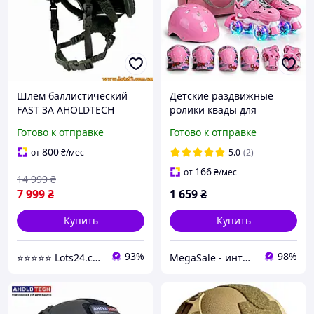
Шлем баллистический
Детские раздвижные
FAST 3A AHOLDTECH
ролики квады для
баллистическая каска fast
начинающих 3 в 1 с
Готово к отправке
Готово к отправке
шлем FAST NIJ IIIA каска
шлемом и защитой SP-
шлем фаст
Sport 1495 размер 34-37
800
от
₴
/мес
5.0
(2)
Pink
166
от
₴
/мес
14 999
₴
7 999
₴
1 659
₴
Купить
Купить
93%
98%
⭐️⭐️⭐️⭐️⭐️ Lots24.com.ua
MegaSale - интернет-супермаркет