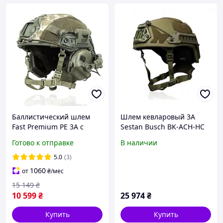
Баллистический шлем
Шлем кевларовый 3А
Fast Premium PE 3A с
Sestan Busch BK-ACH-HC
наушниками Earmor M31
Хорватия Олива
Готово к отправке
В наличии
креплениями и фонарем
олива мультикам пиксель
5.0
(3)
1060
от
₴
/мес
15 149
₴
10 599
₴
25 974
₴
Купить
Купить