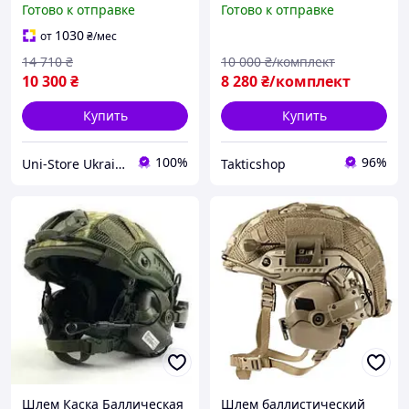
Готово к отправке
Готово к отправке
с наушниками Earmor
Wolkers крепления
M31 Койот Бронешлем 3А
чебурашка кавер М L XL
1030
от
₴
/мес
14 710
₴
10 000
₴/комплект
10 300
₴
8 280
₴/комплект
Купить
Купить
100%
96%
Uni-Store Ukraine — Побудуй свій світ!
Takticshop
Шлем Каска Баллическая
Шлем баллистический