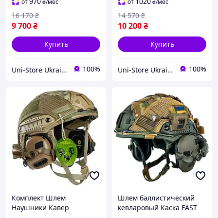
M31 Койот Бронешлем 3А
M31 Бронешлем 3А
970
1020
от
₴
/мес
от
₴
/мес
16 170
₴
14 570
₴
9 700
₴
10 200
₴
Купить
Купить
100%
100%
Uni-Store Ukraine — Побудуй свій світ!
Uni-Store Ukraine — Побудуй свій світ!
Комплект Шлем
Шлем баллистический
Наушники Кавер
кевларовый Каска FAST
Чебурашки военный Fast
3А USA олива наушники