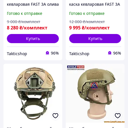
кевларовая FAST 3А олива
каска кевларовая FAST 3А
койот наушники Wolkers
USA Wendy наушники
Готово к отправке
Готово к отправке
Earmor M31,S М L XL
9 000
₴/комплект
12 000
₴/комплект
8 280
₴/комплект
9 995
₴/комплект
Купить
Купить
96%
96%
Takticshop
Takticshop