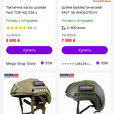
Тактична каска шолом
Шлем баллистический
Fast TOR NIJ IIIA з
FAST 3A AHOLDTECH
активними навушниками
баллистическая каска fast
Готово к отправке
Готово к отправке
Walker's Razor та
шлем FAST NIJ IIIA каска
ліхтарем Мультикам
шлем фаст
800
5.0
(5)
от
₴
/мес
12 410
₴
14 999
₴
8 690
₴
7 999
₴
Купить
Купить
95%
93%
Mega-Shop Store
⭐️⭐️⭐️⭐️⭐️ Lots24.com.ua