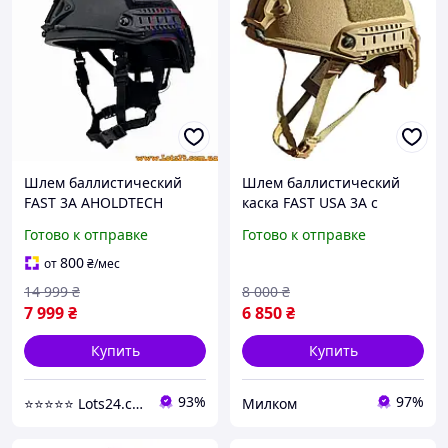
Шлем баллистический
Шлем баллистический
FAST 3A AHOLDTECH
каска FAST USA 3A с
баллистическая каска fast
кавером M L XL койот
Готово к отправке
Готово к отправке
шлем FAST NIJ IIIA каска
олива
шлем фаст
800
от
₴
/мес
14 999
₴
8 000
₴
7 999
₴
6 850
₴
Купить
Купить
93%
97%
⭐️⭐️⭐️⭐️⭐️ Lots24.com.ua
Милком