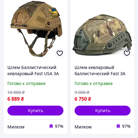
Шлем Баллистический
Шлем кевларовый
кевларовый Fast USA 3А
баллистический Fast 3А
M L XL койот
каска баллистическая
Готово к отправке
Готово к отправке
койот
10 000
₴
9 000
₴
6 889
₴
6 750
₴
Купить
Купить
97%
97%
Милком
Милком