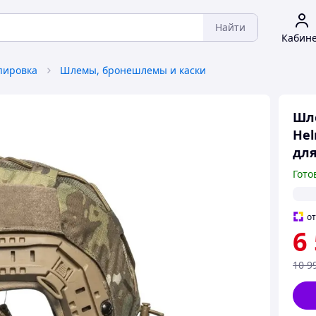
Найти
Кабин
пировка
Шлемы, бронешлемы и каски
Шл
Hel
для
Гото
о
6
10 9