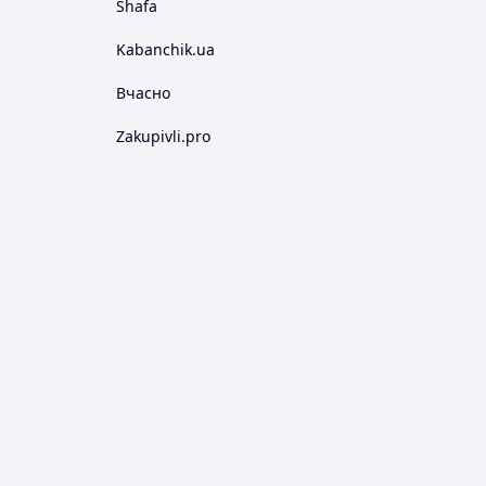
Shafa
Kabanchik.ua
Вчасно
Zakupivli.pro