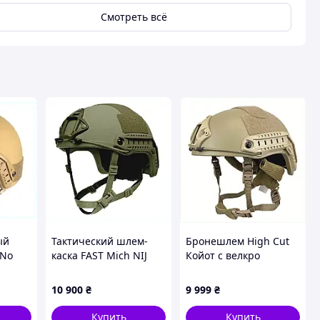
Смотреть всё
ый
Тактический шлем-
Бронешлем High Cut
 No
каска FAST Mich NIJ
Койот с велкро
льный
IIIA L Оливковый,
панелями для
X4
8MHK766254
спецподразделений,
10 900
₴
9 999
₴
8764912CE
Купить
Купить