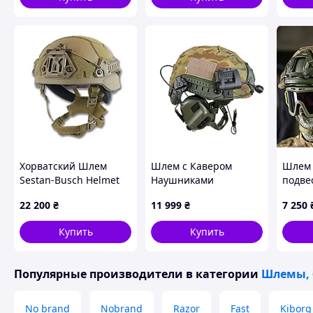
олива
Хорватский Шлем
Шлем с Кавером
Шлем 
Sestan-Busch Helmet
Наушниками
подве
Койот L MID CUT
Фонариком, Комплект
WENDY
22 200
₴
11 999
₴
7 250
Шлема с Наушниками,
Каска Мультикам
Купить
Купить
Популярные производители
в категории
Шлемы, 
No brand
Nobrand
Razor
Fast
Kiborg