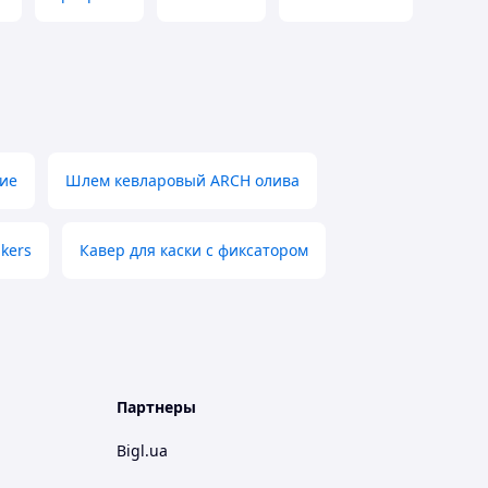
кие
Шлем кевларовый ARCH олива
kers
Кавер для каски с фиксатором
Партнеры
Bigl.ua