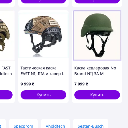
 FAST
Тактическая каска
Каска кевларовая No
ldtech
FAST NIJ IIIA и кавер L
Brand NIJ 3A М
т,
Мультикам
Оливковый,
9 999
₴
7 999
₴
8E8X164M21
8E81C1B891
Купить
Купить
t
Specprom
Aholdtech
Sestan-Busch