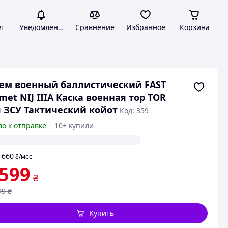
ет
Уведомления
Сравнение
Избранное
Корзина
ем военный баллистический FAST
met NIJ IIIA Каска военная тор TOR
 ЗСУ Тактический койот
Код: 359
во к отправке
10+ купили
660
т
₴
/мес
 599
₴
99
₴
Купить