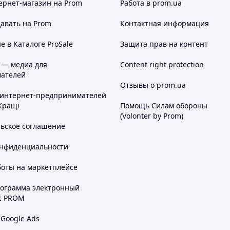
ернет-магазин
на Prom
Работа в prom.ua
авать на Prom
Контактная информация
 в Каталоге ProSale
Защита прав на контент
 — медиа для
Content right protection
ателей
Отзывы о prom.ua
 интернет-предпринимателей
Кращі
Помощь Силам обороны
(Volonter by Prom)
льское соглашение
онфиденциальности
боты на маркетплейсе
рограмма электронный
с PROM
 Google Ads