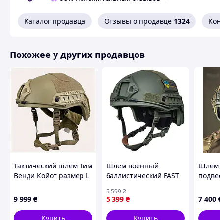
делает его подходящим для различных спецопераций. В
голову не только от ударов и падений, но и от обломков,
Каталог продавца
Отзывы о продавце
1324
Ко
Похожие товары по характеристикам
Похожее у других продавцов
Тактический шлем Тим
Шлем военный
Шлем 
Венди Койот размер L
баллистический FAST
подве
баллистика
Helmet NIJ IIIA
WENDY
5 599
₴
8P76XT4912
тактический защитная
9 999
₴
5 399
₴
7 400
каска
пуленепробиваемая
Купить
Купить