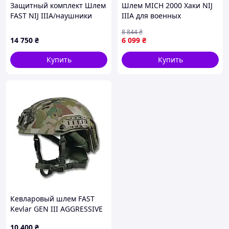
Защитный комплект Шлем
Шлем MICH 2000 Хаки NIJ
FAST NIJ IIIA/наушники
IIIA для военных
Walkers Razor Slim с
ударопрочный бронешлем
8 844
₴
чебурашкой/фонарик/
с PE
14 750
₴
6 099
₴
кавер L Мульт, 881166CT8
Купить
Купить
Кевларовый шлем FAST
Kevlar GEN III AGGRESSIVE
Multicam
10 400
₴