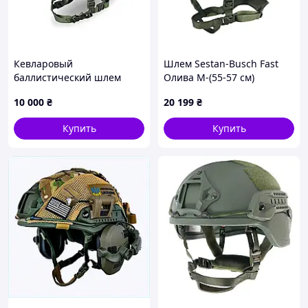
Кевларовый
Шлем Sestan-Busch Fast
баллистический шлем
Олива M-(55-57 см)
FAST GEN III Kevlar Olive с
10 000
₴
20 199
₴
креплением NVG и
рейками
Купить
Купить