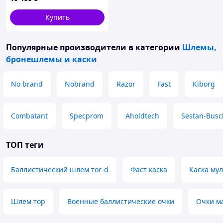
Купить
Популярные производители
в категории
Шлемы,
бронешлемы и каски
No brand
Nobrand
Razor
Fast
Kiborg
Combatant
Specprom
Aholdtech
Sestan-Busc
ТОП теги
Баллистический шлем тоr-d
Фаст каска
Каска му
Шлем тор
Военные баллистические очки
Очки ма