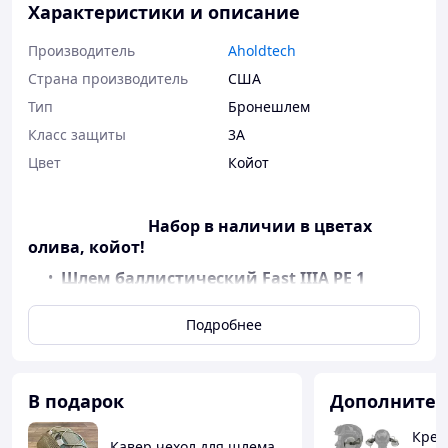
Характеристики и описание
Производитель
Aholdtech
Страна производитель
США
Тип
Бронешлем
Класс защиты
3А
Цвет
Койот
Набор в наличии в цветах
олива, койот!
Шлем баллистический Fast IIIA PE 1
класс ДСТУ
Кавер в ПОДАРОК койот ! мультикам,
Подробнее
пиксель + 370 грн
Активные наушники Walker's Razor
койот олива.
В подарок
Дополнител
Крепление чебурашка Wolkers Sport
койот олива.
Креп
Кавер чехол для шлема