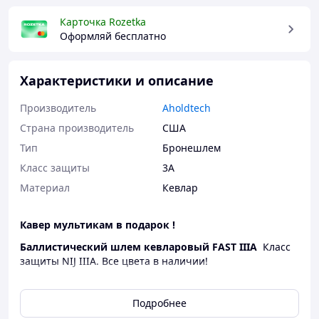
Карточка Rozetka
Оформляй бесплатно
Характеристики и описание
Производитель
Aholdtech
Страна производитель
США
Тип
Бронешлем
Класс защиты
3А
Материал
Кевлар
Кавер мультикам в подарок !
Баллистический шлем кевларовый FAST IIIA
Класс
защиты NIJ IIIA. Все цвета в наличии!
Инновационная разработка защитных материалов
шлемов Fast характеризуется легким весом, хорошей
Подробнее
износостойкостью, отсутствием рикошета,