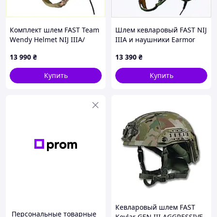
Комплект шлем FAST Team
Шлем кевларовый FAST NIJ
Wendy Helmet NIJ IIIA/
IIIA и наушники Earmor
наушники Earmor M32H
M31H Mod3 M Ranger
13 990
₴
13 390
₴
MOD3/кавер L Койот
Green 8E8T11684
K881169K2C
Купить
Купить
Кевларовый шлем FAST
Персональные товарные
Kevlar GEN III AGGRESSIVE