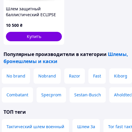
Шлем защитный
баллистический ECLIPSE
GEN 2 HC Мультикам
10 500
₴
Купить
Популярные производители
в категории
Шлемы,
бронешлемы и каски
No brand
Nobrand
Razor
Fast
Kiborg
Combatant
Specprom
Sestan-Busch
Aholdtec
ТОП теги
Тактический шлем военный
Шлем 3а
Tor fast та