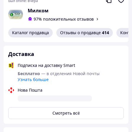
специальных операций. Выдерживает вред от волн
Был online:
вчера
взрывов, защитит голову не только от ударов и
Милком
падений, но и от обломков, шаров и их рикошетов.
97% положительных отзывов
Каталог продавца
Отзывы о продавце
414
Конт
Доставка
Подписка на доставку Smart
Бесплатно
— в отделения Новой почты
Узнать больше
Нова Пошта
Смотреть всё