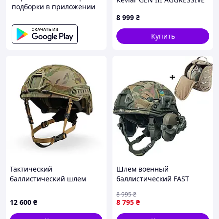
подборки в приложении
Multicam
8 999
₴
Купить
Тактический
Шлем военный
баллистический шлем
баллистический FAST
ECLIPSE HC GEN 3 High Cut
Helmet NIJ IIIA защитная
8 995
₴
(NIJ IIIA, ДСТУ 1) —
каска + тактические
12 600
₴
8 795
₴
Мультикам
наушники Walkers +
фонарь олива