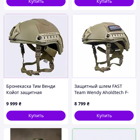
Купить
Купить
Бронекаска Тим Венди
Защитный шлем FAST
Койот защитная
Team Wendy Aholdtech F-
баллистическая L
S02 IIIA S Койот 876X49E18
9 999
₴
8 799
₴
87649H1HC2
Купить
Купить