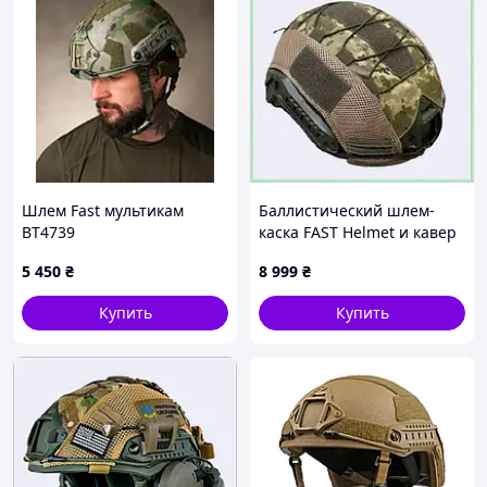
Шлем Fast мультикам
Баллистический шлем-
ВТ4739
каска FAST Helmet и кавер
L Мультикам 881C1H8B97
5 450
₴
8 999
₴
Купить
Купить