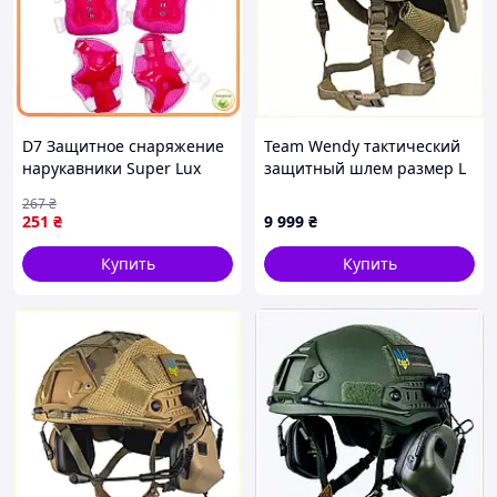
D7 Защитное снаряжение
Team Wendy тактический
нарукавники Super Lux
защитный шлем размер L
наколенники с липучками
кевлар T87T649M12
267
₴
в сетке малиновые для
251
₴
9 999
₴
спорта и ак MOD58L
Купить
Купить