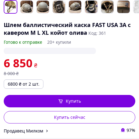
Шлем баллистический каска FAST USA 3A с
кавером M L XL койот олива
Код: 361
Готово к отправке
20+ купили
6 850
₴
8 000
₴
6800
₴
от 2 шт.
Купить
Купить сейчас
97%
Продавец Милком