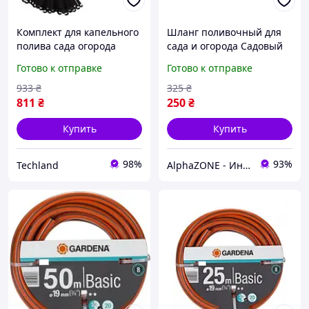
Комплект для капельного
Шланг поливочный для
полива сада огорода
сада и огорода Садовый
Aqualin 25м + 30
шланг Xhose15м
Готово к отправке
Готово к отправке
форсунок, шланг 1/4",
Поливочный
диаметр 4 мм
растягивающийся
933
₴
325
₴
Поливной шланг
811
₴
250
₴
Купить
Купить
98%
93%
Techland
AlphaZONE - Интернет гипермаркет