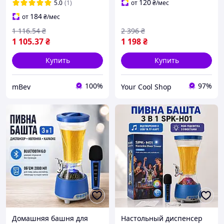
диспенсер для домашней
120
5.0
(1)
от
₴
/мес
вечеринки
184
от
₴
/мес
1 116
.54
₴
2 396
₴
1 105
.37
₴
1 198
₴
Купить
Купить
100%
97%
mBev
Your Cool Shop
Домашняя башня для
Настольный диспенсер