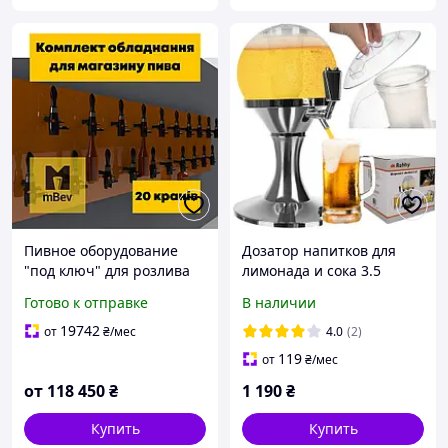
Пивное оборудование
Дозатор напитков для
"под ключ" для розлива
лимонада и сока 3.5
пива, кваса для пивной,
литра Ruhhy артикул
Готово к отправке
В наличии
бара, пивного магазина
22799 AlterDeal -thrilling-
на 20 сортов
unlimited-choice-
19742
от
₴
/мес
4.0
(2)
119
от
₴
/мес
от
118 450
₴
1 190
₴
Купить
Купить