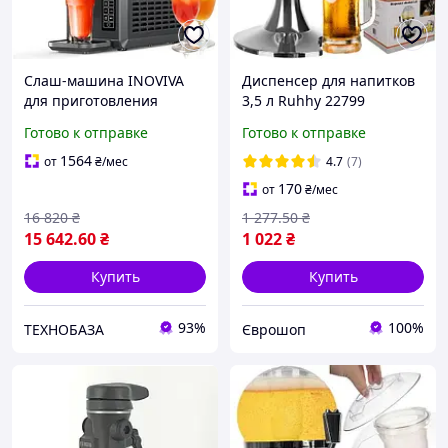
Слаш-машина INOVIVA
Диспенсер для напитков
для приготовления
3,5 л Ruhhy 22799
напитков, 2 л,
Диспенсер для пива с
Готово к отправке
Готово к отправке
компрессорная,
охлаждением Разливщик
самоочистка
для напитков
1564
от
₴
/мес
4.7
(7)
170
от
₴
/мес
16 820
₴
1 277
.50
₴
15 642
.60
₴
1 022
₴
Купить
Купить
93%
100%
ТЕХНОБАЗА
Єврошоп