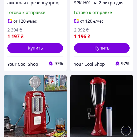
алкоголя с резервуаром,
SPK-H01 на 2 литра для
Bluetooth-колонкой и
пива и мохито, колонна с
Готово к отправке
Готово к отправке
подсветкой, барный
бокалом, крышкой и
дозатор 3 в 1 для розлива
ёмкостью для лимонадов
120
120
от
₴
/мес
от
₴
/мес
напитков
и сока
2 394
₴
2 392
₴
1 197
₴
1 196
₴
Купить
Купить
97%
97%
Your Cool Shop
Your Cool Shop