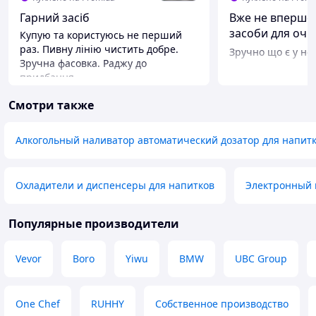
Гарний засіб
Вже не вперше 
засоби для очи
Купую та користуюсь не перший
ліній.
раз. Пивну лінію чистить добре.
Зручно що є у не 
Зручна фасовка. Раджу до
придбання.
Преимущества
Смотри также
Фасовка
Недостатки
Кислота трохи протекла.
Алкогольный наливатор автоматический дозатор для напит
Охладители и диспенсеры для напитков
Электронный 
Популярные производители
Vevor
Boro
Yiwu
BMW
UBC Group
One Chef
RUHHY
Собственное производство