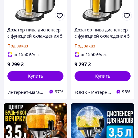
Дозатор пива диспенсер
Дозатор пива диспенсер
с функцией охлаждения 5
с функцией охлаждения 5
л 65 Вт Clatronic BZ 3740
л 65 Вт Clatronic BZ 3740
Под заказ
Под заказ
1550
1550
от
₴
/мес
от
₴
/мес
9 299
₴
9 297
₴
Купить
Купить
97%
95%
Интернет-магазин качественных инструментов ''VERFO''
FORIK - Интернет гипермаркет.