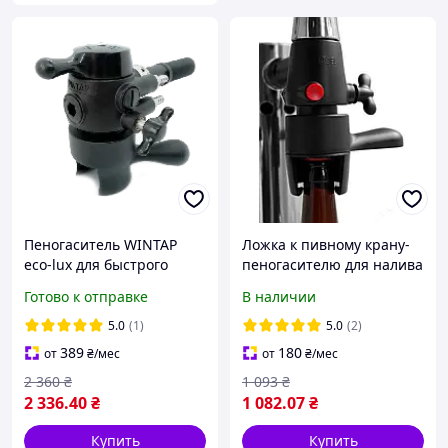
Пеногаситель WINTAP
Ложка к пивному крану-
eco-lux для быстрого
пеногасителю для налива
розлива пива из кег в пэт
в стеклянную бутылку под
Готово к отправке
В наличии
бутылки
кроненпробку
5.0
(1)
5.0
(2)
389
180
от
₴
/мес
от
₴
/мес
2 360
₴
1 093
₴
2 336
.40
₴
1 082
.07
₴
Купить
Купить