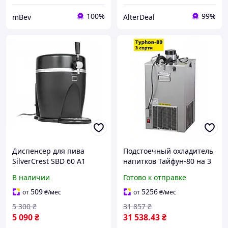
100%
99%
mBev
AlterDeal
Диспенсер для пива
Подстоечный охладитель
SilverCrest SBD 60 A1
напитков Тайфун-80 на 3
охлаждение 3 6 °C для
сорта, новый
В наличии
Готово к отправке
бочек 5 литров
509
5256
от
₴
/мес
от
₴
/мес
5 300
₴
31 857
₴
5 090
₴
31 538
.43
₴