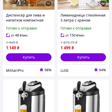
Диспенсер для пива и
Лимонадница стеклянная
напитков компактная
3 литра с краном
подставка-диспенсер
диспенсер для напитков
Готово к отправке
Готово к отправке
пивной охладитель для
графин кувшин с
соков диспенсер для
крышкой банка для
48
150
от
₴
/мес
от
₴
/мес
холодного чая и
лимонада емкость для
1 449
₴
1 873
.75
₴
лимонада
кенди бара
1 149
₴
1 499
₴
Купить
Купить
98%
94%
MilitariPro
LUGI