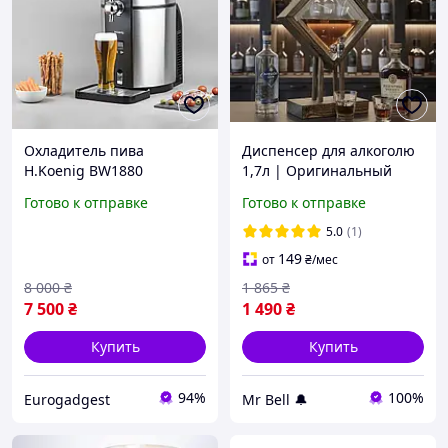
Охладитель пива
Диспенсер для алкоголю
H.Koenig BW1880
1,7л | Оригинальный
Регулировка
подарок мужу, брату,
Готово к отправке
Готово к отправке
температуры от 12°C до
другу
2°C Универсальные
5.0
(1)
пивные бочки 5л из
149
от
₴
/мес
Германии
8 000
₴
1 865
₴
7 500
₴
1 490
₴
Купить
Купить
94%
100%
Eurogadgest
Mr Bell 🔔