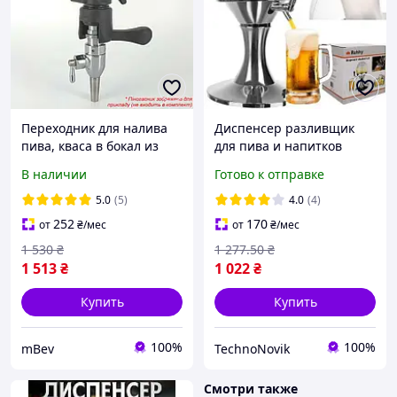
Переходник для налива
Диспенсер разливщик
пива, кваса в бокал из
для пива и напитков
пивного крана-
Ruhhy 3.5 л
В наличии
Готово к отправке
пеногасителя (пегаса)
Boel G-Connector iTap
5.0
(5)
4.0
(4)
252
170
от
₴
/мес
от
₴
/мес
1 530
₴
1 277
.50
₴
1 513
₴
1 022
₴
Купить
Купить
100%
100%
mBev
TechnoNovik
Смотри также