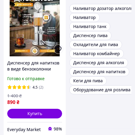
Наливатор дозатор алкоголь
Наливатор
Наливатор танк
Диспенсер пива
Охладители для пива
Наливатор комбайнер
Диспенсер для алкоголя
Диспенсер для напитков
в виде бензоколонки
Диспенсер для напитков
объемом 900 мл
Готово к отправке
Кеги для пива
4.5
(2)
Оборудование для розлива п
1 400
₴
890
₴
Купить
98%
Everyday Market