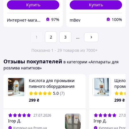
Купить
Купить
97%
100%
Интернет-магазин "Maрк-Tех"
mBev
1
2
3
...
Показано 1 - 29 товаров из 7000+
Отзывы покупателей
в категории «Аппараты для
розлива напитков»
Кислота для промывки
Щелочь
пивного оборудования
промыв
mBev 1 л, средство чтобы
оборуд
5.0
(7)
убрать пивной камень
дезин
299
₴
299
₴
средст
пива
27.07.2026
27.07
Ігор Д.
Ігор Д.
Куплено на Prom.ua
Куплено на Prom.