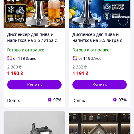
Диспенсер для пива и
Диспенсер для пива и
напитков на 3.5 литра с
напитков на 3.5 литра с
крышкой, Диспенсер для
крышкой, Диспенсер для
Готово к отправке
Готово к отправке
алкоголя с контейнером
алкоголя с контейнером
для льда, Диспенсеры
для льда, Диспенсеры
119
119
от
₴
/мес
от
₴
/мес
2 380
₴
2 382
₴
1 190
₴
1 191
₴
Купить
Купить
97%
97%
Domix
Domix