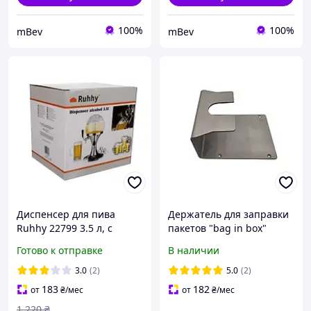
100%
100%
mBev
mBev
Диспенсер для пива
Держатель для заправки
Ruhhy 22799 3.5 л, с
пакетов "bag in box"
краником и подставкой
Готово к отправке
В наличии
3.0
(2)
5.0
(2)
183
182
от
₴
/мес
от
₴
/мес
1 220
₴