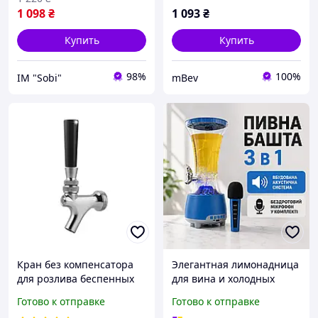
1 098
₴
1 093
₴
Купить
Купить
98%
100%
ІМ "Sobi"
mBev
Кран без компенсатора
Элегантная лимонадница
для розлива беспенных
для вина и холодных
или газированых
напитков с микрофоном
Готово к отправке
Готово к отправке
напитков Talos Китай
для караоке, алкогольный