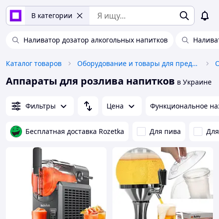
В категории
Наливатор дозатор алкогольных напитков
Налива
Каталог товаров
Оборудование и товары для предоставления услуг
О
Аппараты для розлива напитков
в Украине
Фильтры
Цена
Функциональное на
Бесплатная доставка Rozetka
Для пива
Для