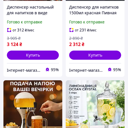
Диспенсер настольный
Диспенсер для напитков
для напитков в виде
1500мл красная Пивная
Бензоколонка 2
Башня
Готово к отправке
Готово к отправке
отделения
312
231
от
₴
/мес
от
₴
/мес
3 905
₴
2 890
₴
3 124
₴
2 312
₴
Купить
Купить
95%
95%
Інтернет-магазин Megusta
Інтернет-магазин Megusta