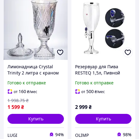
Лимонадница Crystal
Резервуар для Пива
Trinity 2 литра с краном
RESTEQ 1,5л, Пивной
для сока мохито молока
диспенсер, емкость с
Готово к отправке
Готово к отправке
напитков
подсветкой и льдом!
Кубок, пивная башня,
160
500
от
₴
/мес
от
₴
/мес
штоф
1 998
.75
₴
1 599
₴
2 999
₴
Купить
Купить
94%
98%
LUGI
OLIMP