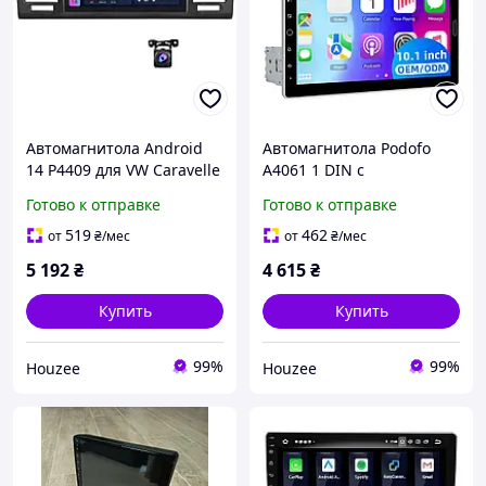
Автомагнитола Android
Автомагнитола Podofo
14 P4409 для VW Caravelle
A4061 1 DIN с
6 9 дюймов с поддержкой
поворотным 10.1
Готово к отправке
Готово к отправке
Carplay и Android Auto
дюймовым экраном для
поддержки CarPlay
519
462
от
₴
/мес
от
₴
/мес
Android Auto Bluetooth
5 192
₴
4 615
₴
Купить
Купить
99%
99%
Houzee
Houzee