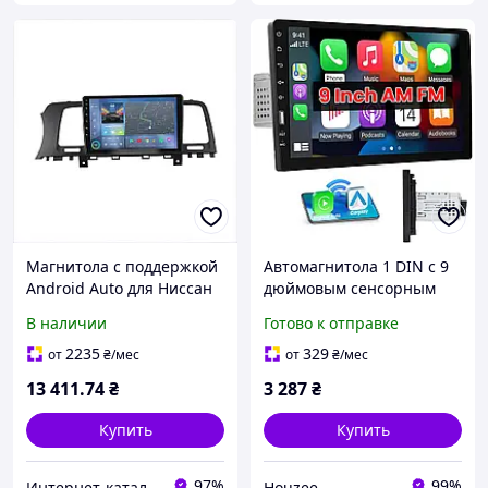
Магнитола с поддержкой
Автомагнитола 1 DIN с 9
Android Auto для Ниссан
дюймовым сенсорным
Мурано 8779KC463
экраном для авто
В наличии
Готово к отправке
поддержка Apple CarPlay
Android Auto Bluetooth
2235
329
от
₴
/мес
от
₴
/мес
13 411
.74
₴
3 287
₴
Купить
Купить
97%
99%
Интер​нет-ка​т​ал​​ог ски​​д​ок "МОДНИК"
Houzee