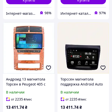
Купить
Купить
98%
97%
Інтернет-магазин NeonLemon
Интернет-кат​алог с​ки​​д​​​ок "ElenaShop"
Андроид 13 магнитола
Торссен магнитола
Торсен в Peugeot 405 с
поддержка Android Auto
GPS и ГЛОНАСС,
Pajero Sport 2010
В наличии
В наличии
877B9508E
XC87E79450
2235
2235
от
₴
/мес
от
₴
/мес
13 411
.74
₴
13 411
.74
₴