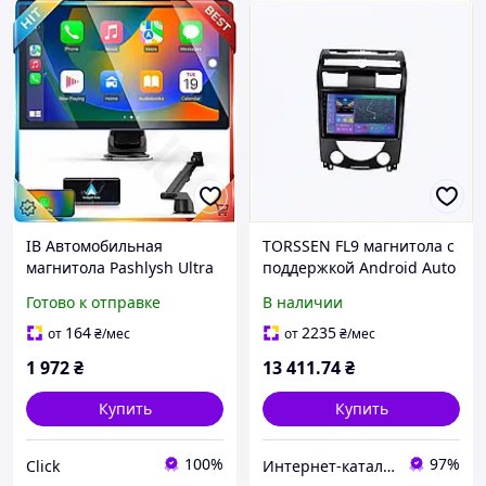
ІВ Автомобильная
TORSSEN FL9 магнитола с
магнитола Pashlysh Ultra
поддержкой Android Auto
Line с поддержкой CarPlay
для Rexton II 8A779564TC
Готово к отправке
В наличии
и Android Auto
беспроводная сенсор
164
2235
от
₴
/мес
от
₴
/мес
ЕMN_PS
1 972
₴
13 411
.74
₴
Купить
Купить
100%
97%
Click
Интер​нет-ка​т​ал​​ог ски​​д​ок "МОДНИК"