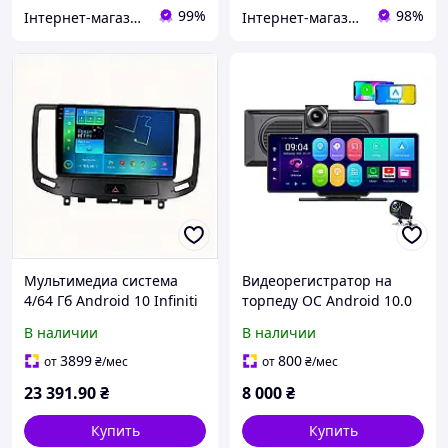
99%
98%
Інтернет-магазин "Запчастини до авто і не тільки"
Інтернет-магазин NeonLemon
Мультимедиа система
Видеорегистратор на
4/64 Гб Android 10 Infiniti
торпеду ОС Android 10.0
G35, 89H400X93
поддержка Android Auto,
В наличии
В наличии
CarPlay, GPS, Wi-Fi, 4K,
Bluetooth, FM
3899
800
от
₴
/мес
от
₴
/мес
23 391
.90
₴
8 000
₴
Купить
Купить