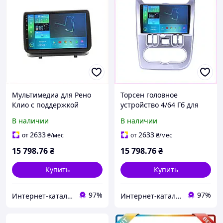
Мультимедиа для Рено
Торсен головное
Клио с поддержкой
устройство 4/64 Гб для
Android Auto и Carplay,
Дачия Логан 13,
В наличии
В наличии
8940BC26P1
894H02B65
2633
2633
от
₴
/мес
от
₴
/мес
15 798
.76
₴
15 798
.76
₴
Купить
Купить
97%
97%
Интер​нет-ка​т​ал​​ог ски​​д​ок "МОДНИК"
Интер​нет-ка​т​ал​​ог ски​​д​ок "МОДНИК"