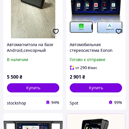
Автомагнитола на базе
Автомобильная
Android,сенсорный
стереосистема Eonon
экран,GPS, Bluetooth, Wi-
GA2178 2 DIN 10 1 дюйм
В наличии
Готово к отправке
Fi и поддержка
GPS навигация Android
CarPlay/Android Auto.
поддержка Apple Carplay
290
от
₴
/мес
Android Auto черная
5 500
₴
2 901
₴
Купить
Купить
94%
99%
stockshop
Spot