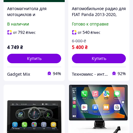
Автомагнитола для
Автомобильное радио для
мотоциклов и
FIAT Panda 2013-2020,
автомобилей с 5-
Linux Car Radio Panda
В наличии
Готово к отправке
дюймовым экраном и
Поддержка Wireless
поддержкой CarPlay и
CarPlay/Android Auto,
792
540
от
₴
/мес
от
₴
/мес
Android Auto
Stereo Fiat Panda
6 000
₴
4 749
₴
5 400
₴
Купить
Купить
94%
92%
Gadget Mix
Техномикс - интернет - магазин качественной техники, электроники и других товаров для дома и работы