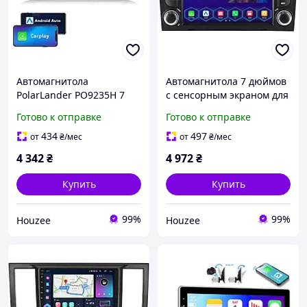
Автомагнитола
Автомагнитола 7 дюймов
PolarLander PO9235H 7
с сенсорным экраном для
дюймов Double DIN для
Audi A3 S3 RS3 с
Готово к отправке
Готово к отправке
Fiat Punto с поддержкой
поддержкой CarPlay
Apple CarPlay Android
Android Auto
434
497
от
₴
/мес
от
₴
/мес
Auto Bluetooth Wi-Fi и
4 342
₴
4 972
₴
Купить
Купить
99%
99%
Houzee
Houzee