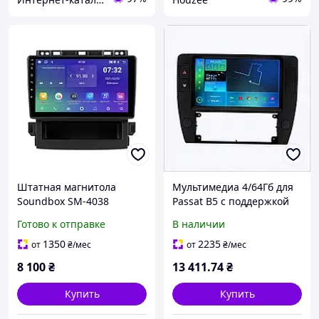
Штатная магнитола
Мультимедиа 4/64Гб для
Soundbox SM-4038
Passat B5 с поддержкой
2+32GB для Subaru
Android Auto и DSP,
Готово к отправке
В наличии
Impreza 2017-2023 с
8779B676H
поддержкой AHD камер
1350
2235
от
₴
/мес
от
₴
/мес
CarPlay и Android Auto
8 100
₴
13 411
.74
₴
Купить
Купить