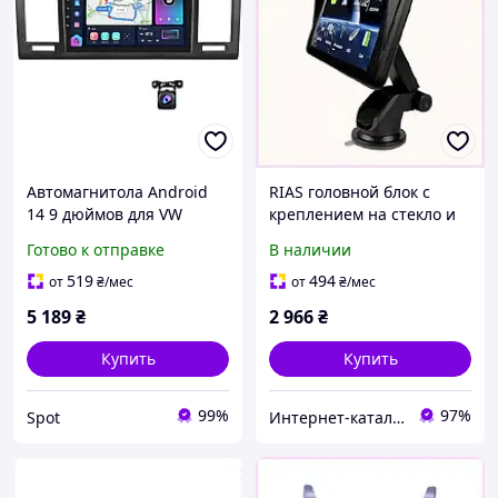
Автомагнитола Android
RIAS головной блок с
14 9 дюймов для VW
креплением на стекло и
Caravelle 6 T6 с
IPS матрицей, C873P4308
Готово к отправке
В наличии
поддержкой CarPlay
Android Auto GPS
519
494
от
₴
/мес
от
₴
/мес
Bluetooth черная
5 189
₴
2 966
₴
Купить
Купить
99%
97%
Spot
Интер​нет-ка​т​ал​​ог ски​​д​ок "МОДНИК"