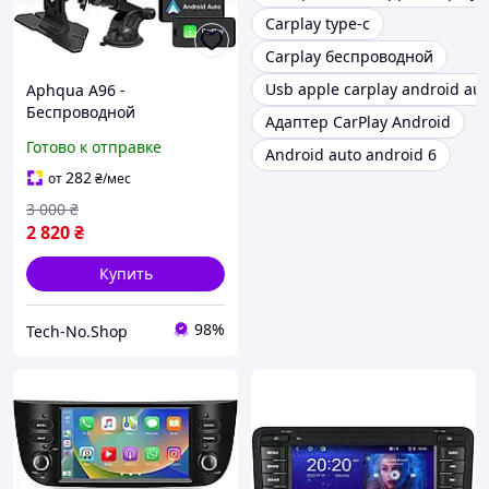
Carplay type-c
Carplay беспроводной
Usb apple carplay android aut
Aphqua A96 -
Беспроводной
Адаптер CarPlay Android
автомобильный
Готово к отправке
Android auto android 6
сенсорный монитор 10",
поддержка
282
от
₴
/мес
CarPlay/Android Auto, GPS,
3 000
₴
Bluetooth, MirrorLink, FM,
2 820
₴
Aux
Купить
98%
Tech-No.Shop