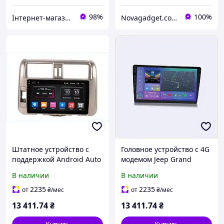
98%
100%
Інтернет-магазин NeonLemon
Novagadget.com.ua - сучасний інтернет-магазин техніки
Штатное устройство с
Головное устройство с 4G
поддержкой Android Auto
модемом Jeep Grand
для Прадо 150 8K779H636
Cherokee 14-18,
В наличии
В наличии
8XB779T318
2235
2235
от
₴
/мес
от
₴
/мес
13 411
.74
₴
13 411
.74
₴