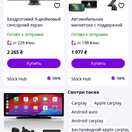
Бездротовий 9-дюймовый
Автомобильная
сенсорний екран
магнитола с поддержкой
Wsradiokits B5305
CarPlay и Android Auto
Готово к отправке
Готово к отправке
Портативный
Pashlysh RC07 Сенсорная
автомобильный MP5-
магнитола для
226
198
от
₴
/мес
от
₴
/мес
плеер с поддержкой
автомобиля
2 265
₴
1 977
₴
CarPlay/Android Auto
Купить
Купить
98%
98%
Stock Hub
Stock Hub
Смотри также
Carplay
Apple carplay
Android auto
Android carplay
Беспроводной apple carplay