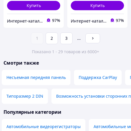
Купить
Купить
97%
97%
Интернет-кат​алог с​ки​​д​​​ок "ElenaShop"
Интернет-кат​алог с​ки​​д​​​ок "ElenaShop"
1
2
3
...
Показано 1 - 29 товаров из 6000+
Смотри также
Несъемная передняя панель
Поддержка CarPlay
Типоразмер 2 DIN
Возможность установки сторонних 
Популярные категории
Автомобильные видеорегистраторы
Автомобильные м