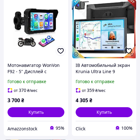
Мотонавигатор WonVon
ІВ Автомобильный экран
F92 - 5" Дисплей с
Krunia Ultra Line 9
поддержкой Apple CarPlay
дюймов с поддержкой
Готово к отправке
Готово к отправке
и Android Auto
CarPlay и Android Auto
(Влагозащищенный)
сенсорный монито
370
359
от
₴
/мес
от
₴
/мес
ЕMN_PS
3 700
₴
4 305
₴
Купить
Купить
95%
100%
Amazzonstock
Click