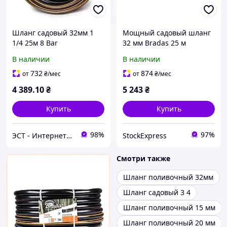
Шланг садовый 32мм 1
Мощный садовый шланг
1/4 25м 8 Bar
32 мм Bradas 25 м
морозостойкий Bradas
усиленный 8X54546A0
В наличии
В наличии
Польша
732
874
от
₴
/мес
от
₴
/мес
4 389
.10
₴
5 243
₴
Купить
Купить
98%
97%
ЭСТ - Интернет-магазин
StockExpress
Смотри также
Шланг поливочный 32мм
Шланг садовый 3 4
Шланг поливочный 15 мм
Шланг поливочный 20 мм