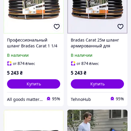
Профессиональный
Bradas Carat 25м шланг
шланг Bradas Carat 1 1/4
армированный для
25м для полива
дачного участка
В наличии
В наличии
85E4E54X60
8X5T45460T
874
874
от
₴
/мес
от
₴
/мес
5 243
₴
5 243
₴
Купить
Купить
95%
95%
All goods matter - актуальные товары на каждый день
TehnoHub