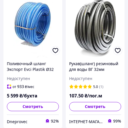
Поливочный шланг
Рукав(шланг) резиновый
Экспорт Evci Plastik Ø32
для воды ВГ 32мм
мм (50 м) EPE -1 1/4-50m
Недоступен
Недоступен
933
от
₴
/мес
5.0
(1)
5 599
₴/бухта
107
.50
₴/пог.м
Смотреть
Смотреть
92%
99%
Dneprovec
ІНТЕРНЕТ-МАГАЗИН "ХОЗ-МАРКЕТ"