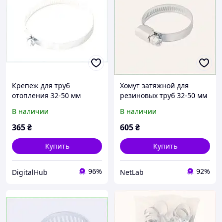
Крепеж для труб
Хомут затяжной для
отопления 32-50 мм
резиновых труб 32-50 мм
оцинкованный 50 штук
50 штук, 87H2M8T687
В наличии
В наличии
BKE8568504
365
₴
605
₴
Купить
Купить
96%
92%
DigitalHub
NetLab