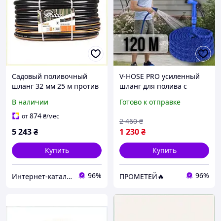
Садовый поливочный
V-HOSE PRO усиленный
шланг 32 мм 25 м против
шланг для полива с
водорослей, 8H5454E60
распылителем синий
В наличии
Готово к отправке
длина 120 м
874
от
₴
/мес
2 460
₴
5 243
₴
1 230
₴
Купить
Купить
96%
96%
Интернет-ка​талог ски​д​​ок "ХО-РО-ШО!"
ПРОМЕТЕЙ🔥