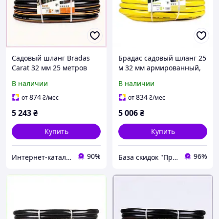
Садовый шланг Bradas
Брадас садовый шланг 25
Carat 32 мм 25 метров
м 32 мм армированный,
трехслойный 854M5C4T60
85455H0H1T
В наличии
В наличии
874
834
от
₴
/мес
от
₴
/мес
5 243
₴
5 006
₴
Купить
Купить
90%
96%
Интернет-каталог скидок Техно ECO
База скидок "ПромоКот"