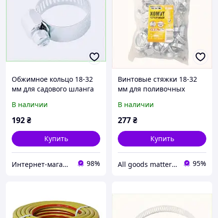
Обжимное кольцо 18-32
Винтовые стяжки 18-32
мм для садового шланга
мм для поливочных
25 единиц 85C6C8567
шлангов, 50 ед.,
В наличии
В наличии
87286M6T5H
192
₴
277
₴
Купить
Купить
98%
95%
Интернет-магазин "SmartShop"
All goods matter - актуальные товары на каждый день