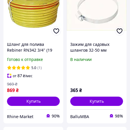
Шланг для полива
Зажим для садовых
Rebiner RN342 3/4" (19
шлангов 32-50 мм
мм), 20 м, армированный,
металлический 50 шт,
Готово к отправке
В наличии
Литва
856X8X504C
5.0
(1)
87
от
₴
/мес
969
₴
869
₴
365
₴
Купить
Купить
90%
98%
Rhine-Market
BalluMBA