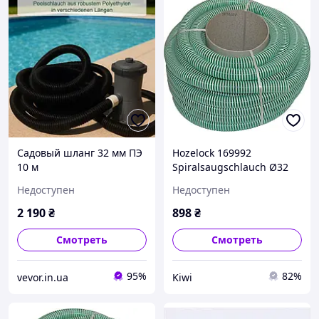
Садовый шланг 32 мм ПЭ
Hozelock 169992
10 м
Spiralsaugschlauch Ø32
мм Количество на
Недоступен
Недоступен
линейный метр зеленый,
белый Спиральный
2 190
₴
898
₴
садовый шланг
Смотреть
Смотреть
95%
82%
vevor.in.ua
Kiwi