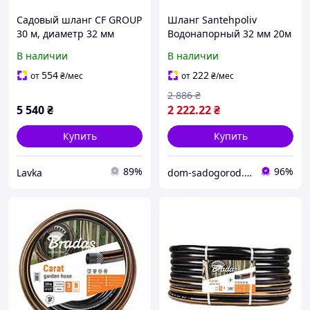
Садовый шланг CF GROUP
Шланг Santehpoliv
30 м, диаметр 32 мм
Водонапорный 32 мм 20м
(5/4"), синий
садовый армированный
В наличии
В наличии
для полива Италия
554
222
от
₴
/мес
от
₴
/мес
2 886
₴
5 540
₴
2 222
.22
₴
Купить
Купить
89%
96%
Lavka
dom-sadogorod.com.ua