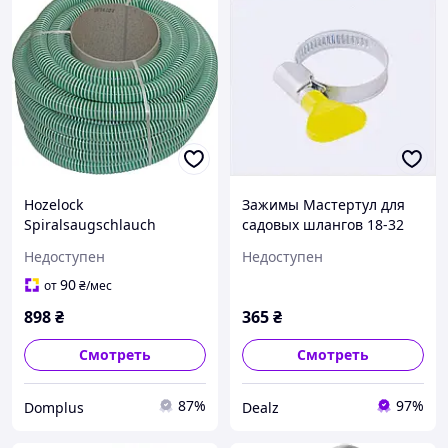
Hozelock
Зажимы Мастертул для
Spiralsaugschlauch
садовых шлангов 18-32
garden hose, spiral, Ø32
мм с желтой ручкой
Недоступен
Недоступен
mm 169992
872H8688B
90
от
₴
/мес
898
₴
365
₴
Смотреть
Смотреть
87%
97%
Domplus
Dealz