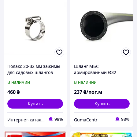
Полакс 20-32 мм зажимы
Шланг МБС
для садовых шлангов
армированный Ø32
нержавейка 68A237A04
В наличии
В наличии
460
₴
237
₴/пог.м
Купить
Купить
98%
98%
Инт​е​​рн​ет-кат​алог ск​​идок "KIEVSALES.COM"
GumaСentr