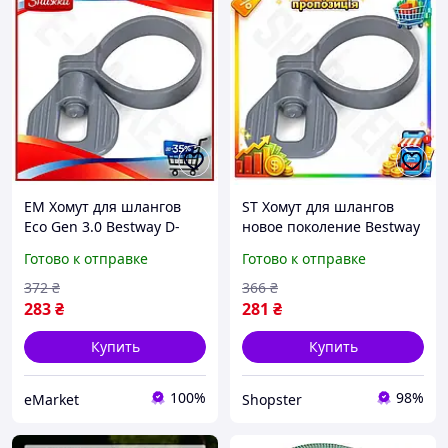
EM Хомут для шлангов
ST Хомут для шлангов
Eco Gen 3.0 Bestway D-
новое поколение Bestway
32мм крепление для
D-32мм крепление для
Готово к отправке
Готово к отправке
насадок фитинг для труб
насадок фитинг для труб
MAR_K
OST|ER
372
₴
366
₴
283
₴
281
₴
Купить
Купить
100%
98%
eMarket
Shopster