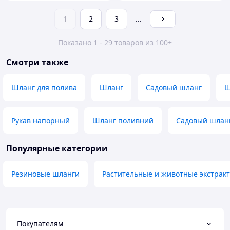
1
2
3
...
Показано 1 - 29 товаров из 100+
Смотри также
Шланг для полива
Шланг
Садовый шланг
Ш
Рукав напорный
Шланг поливний
Садовый шланг
Популярные категории
Резиновые шланги
Растительные и животные экстрак
Покупателям