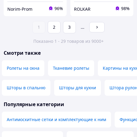
96%
98%
Norim-Prom
ROLKAR
1
2
3
...
Показано 1 - 29 товаров из 9000+
Смотри также
Ролеты на окна
Тканевие ролеты
Картины на ку
Шторы в спальню
Шторы для кухни
Штора рулон
Популярные категории
Антимоскитные сетки и комплектующие к ним
Функцио