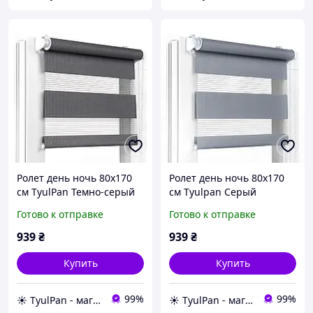
Ролет день ночь 80х170
Ролет день ночь 80х170
см TyulPan Темно-серый
см Tyulpan Серый
Готово к отправке
Готово к отправке
939
₴
939
₴
Купить
Купить
99%
99%
☀️ TyulPan - магазин готовых ролетов день-ночь
☀️ TyulPan - магазин готовых ролетов день-ночь