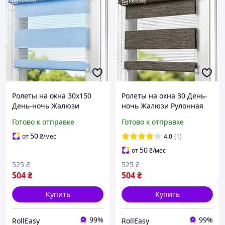
Ролеты на окна 30х150
Ролеты на окна 30 День-
День-ночь Жалюзи
ночь Жалюзи Рулонная
Рулонная штора с
штора с фиксацией под
Готово к отправке
Готово к отправке
фиксацией под наклон
наклон Рулонные шторы
Рулонные шторы Ролета
Ролета тканевая D-3004
50
от
₴
/мес
4.0
(1)
тканевая D-243 Голубой
Коричневый графит
50
от
₴
/мес
300мм
525
₴
525
₴
504
₴
504
₴
Купить
Купить
99%
99%
RollEasy
RollEasy