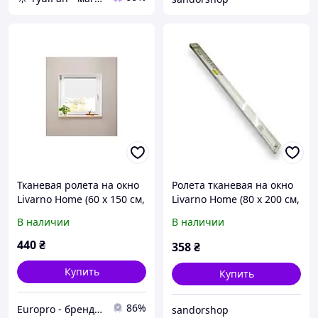
Тканевая ролета на окно
Ролета тканевая на окно
Livarno Home (60 x 150 см,
Livarno Home (80 x 200 см,
белая, защита от света)
белая, удлиненная)
В наличии
В наличии
440
₴
358
₴
Купить
Купить
86%
Europro - бренд надійної техніки
sandorshop