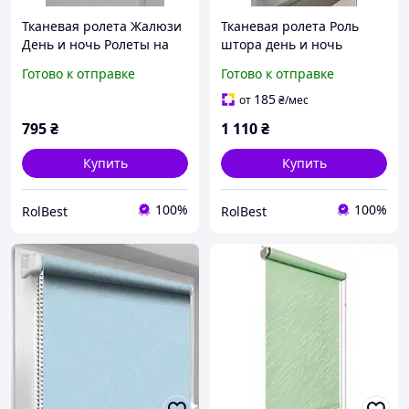
Тканевая ролета Жалюзи
Тканевая ролета Роль
День и ночь Ролеты на
штора день и ночь
окна Рулонная штора
Жалюзи День и ночь
Готово к отправке
Готово к отправке
День и ночь Феерия
Рулонные шторы День и
35*150см цвет серебряно
ночь Baroque 35*150см
185
от
₴
/мес
серый 6
кол.серый 2007
795
₴
1 110
₴
Купить
Купить
100%
100%
RolBest
RolBest