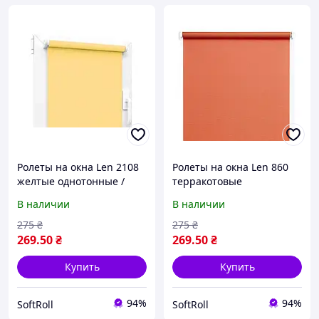
Ролеты на окна Len 2108
Ролеты на окна Len 860
желтые однотонные /
терракотовые
Тканевые роллеты
однотонные / Тканевые
В наличии
В наличии
32,5х160 см
роллеты 32,5х160 см
275
₴
275
₴
269
.50
₴
269
.50
₴
Купить
Купить
94%
94%
SoftRoll
SoftRoll