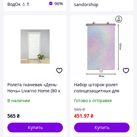
96%
ВодОк 💧🚿
sandorshop
Ролета тканевая «День-
Набор шторок-ролет
Ночь» Livarno Home (80 x
солнцезащитных для
150 см, белая, двойная)
окон на присосках
В наличии
Готово к отправке
RolerProtect 3 шт 40 х 125
см Серебро
565
₴
565
₴
451
.97
₴
Купить
Купить