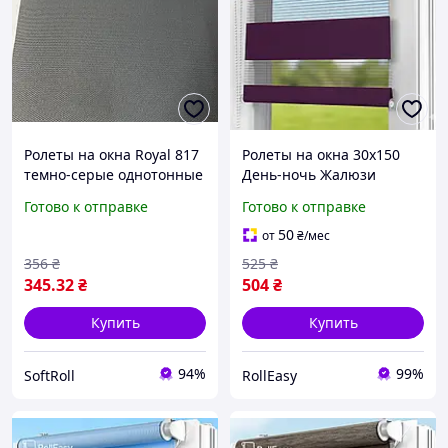
Ролеты на окна Royal 817
Ролеты на окна 30х150
темно-серые однотонные
День-ночь Жалюзи
/ Тканевые ролеты
Рулонная штора с
Готово к отправке
Готово к отправке
32,5х160 см
фиксацией под наклон
Рулонные шторы Ролета
50
от
₴
/мес
тканевая D-209
356
₴
525
₴
Баклажановый
345
.32
₴
504
₴
Купить
Купить
94%
99%
SoftRoll
RollEasy