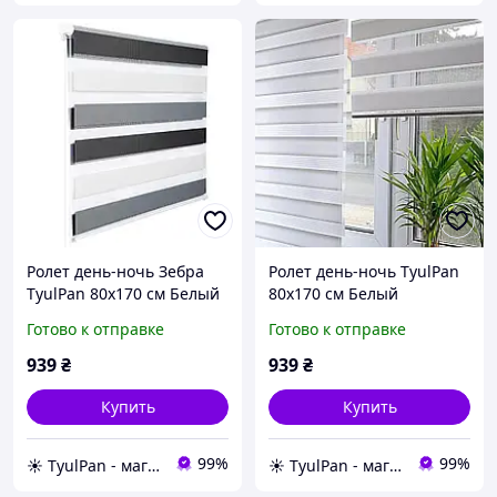
Ролет день-ночь Зебра
Ролет день-ночь TyulPan
TyulPan 80х170 см Белый
80х170 см Белый
Серый Черный
Готово к отправке
Готово к отправке
939
₴
939
₴
Купить
Купить
99%
99%
☀️ TyulPan - магазин готовых ролетов день-ночь
☀️ TyulPan - магазин готовых ролетов день-ночь