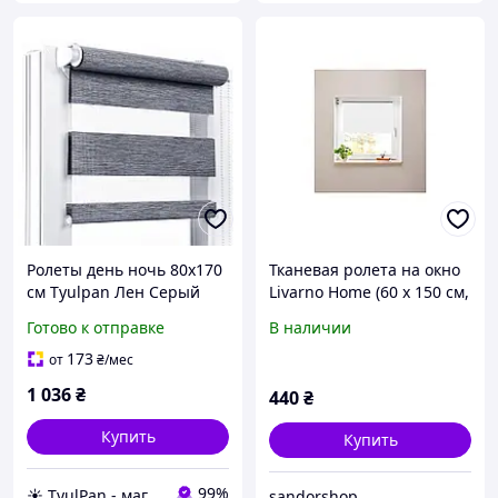
Ролеты день ночь 80х170
Тканевая ролета на окно
см Tyulpan Лен Серый
Livarno Home (60 x 150 см,
белая, защита от света)
Готово к отправке
В наличии
173
от
₴
/мес
1 036
₴
440
₴
Купить
Купить
99%
☀️ TyulPan - магазин готовых ролетов день-ночь
sandorshop