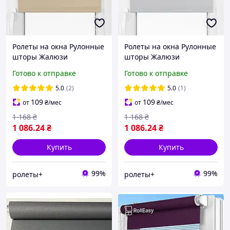
Ролеты на окна Рулонные
Ролеты на окна Рулонные
шторы Жалюзи
шторы Жалюзи
Однотонные блэкаут ВО
Однотонные блэкаут ВО
Готово к отправке
Готово к отправке
053 Латте ТЕРМО от
054 Серый ТЕРМО от
100см до 200см
100см до 200см
5.0
(2)
5.0
(1)
109
109
от
₴
/мес
от
₴
/мес
1 168
₴
1 168
₴
1 086
.24
₴
1 086
.24
₴
Купить
Купить
99%
99%
ролеты+
ролеты+