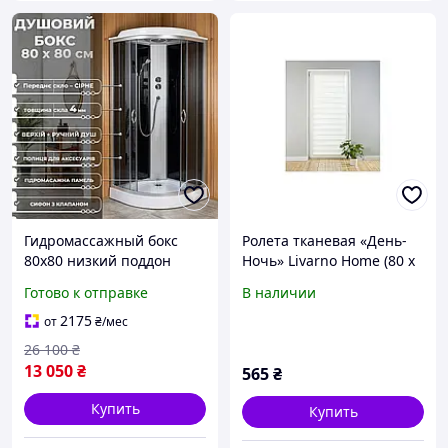
Гидромассажный бокс
Ролета тканевая «День-
80х80 низкий поддон
Ночь» Livarno Home (80 x
15см тонированное
150 см, белая, двойная)
Готово к отправке
В наличии
стекло Душевые боксы 80
на 80 гидробокс
2175
от
₴
/мес
26 100
₴
13 050
₴
565
₴
Купить
Купить