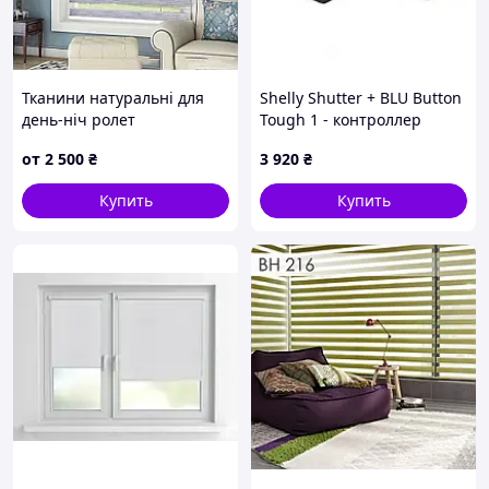
Тканини натуральні для
Shelly Shutter + BLU Button
день-ніч ролет
Tough 1 - контроллер
рулонных штор + кнопка
от
2 500
₴
3 920
₴
активации действий и
сценариев - WiFi/Bluetooth
Купить
Купить