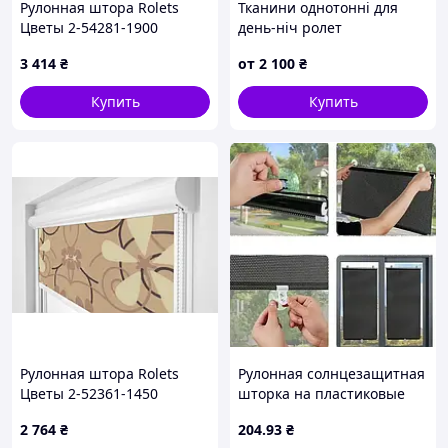
Рулонная штора Rolets
Тканини однотонні для
Цветы 2-54281-1900
день-ніч ролет
190x170 см закрытого типа
3 414
₴
от
2 100
₴
Белая
Купить
Купить
Рулонная штора Rolets
Рулонная солнцезащитная
Цветы 2-52361-1450
шторка на пластиковые
145x170 см закрытого типа
окна 45*125 см, Черная
2 764
₴
204
.93
₴
Бежевая