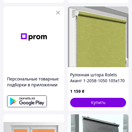
Рулонная штора Rolets
Персональные товарные
Акант 1-2058-1050 105x170
подборки в приложении
см открытого типа
1 159
₴
Оливковая
Купить