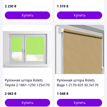
см закрытого типа
см открытого типа
2 230
₴
1 319
₴
Изумрудная
Коричневая
Купить
Купить
Рулонная штора Rolets
Рулонная штора Rolets
Перла 2-1861-1250 125x170
Вода 1-2170-925 92.5x170
см закрытого типа Ярко-
см открытого типа
2 063
₴
1 048
₴
зеленая
Персиковая
Купить
Купить