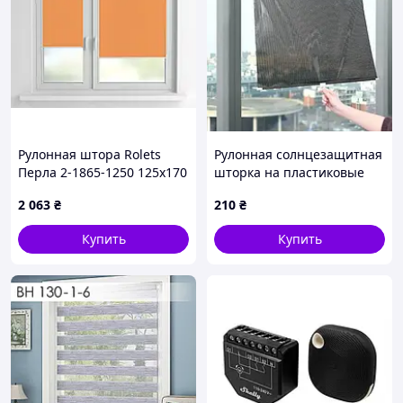
Рулонная штора Rolets
Рулонная солнцезащитная
Перла 2-1865-1250 125x170
шторка на пластиковые
см закрытого типа
окна 125х68см, Черная
2 063
₴
210
₴
Оранжевая
Купить
Купить