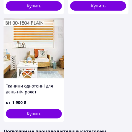
Купить
Купить
Тканини однотонні для
день-ніч ролет
от
1 900
₴
Купить
Популярные производители
в категории