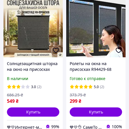
Солнцезащитная шторка
Ролеты на окна на
на окно на присосках
присосках R94429-68
SunShield 56х125 см.,
125х68см Чёрный,
В наличии
Готово к отправке
Чёрный, ролеты на окна
шторка солнцезащитная
без сверления
для авто и квартиры
3.0
(2)
5.0
(2)
686
.25
₴
373
.75
₴
549
₴
299
₴
Купить
Купить
99%
100%
💙💛Интернет-магазин NaVubir - navubir.com.ua 🎁％🚚 ⤵
💙💛👌 СамеТо ТМ интернет-магазин sameto.com.ua 🎁％🚚 ⤵