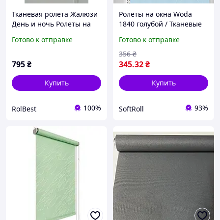
Тканевая ролета Жалюзи
Ролеты на окна Woda
День и ночь Ролеты на
1840 голубой / Тканевые
окна Рулонная штора
ролеты 32,5х160 см
Готово к отправке
Готово к отправке
День и ночь Феерия
35*150см цвет серебряно
356
₴
серый 6
795
₴
345
.32
₴
Купить
Купить
100%
93%
RolBest
SoftRoll