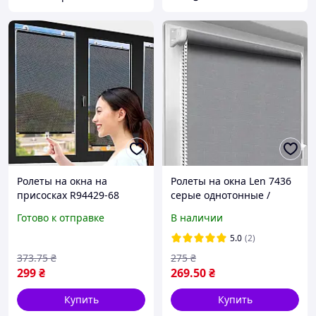
Ролеты на окна на
Ролеты на окна Len 7436
присосках R94429-68
серые однотонные /
125х68см Чёрный,
Тканевые роллеты
Готово к отправке
В наличии
шторка солнцезащитная
32,5х160 см
для авто и квартиры
5.0
(2)
373
.75
₴
275
₴
299
₴
269
.50
₴
Купить
Купить