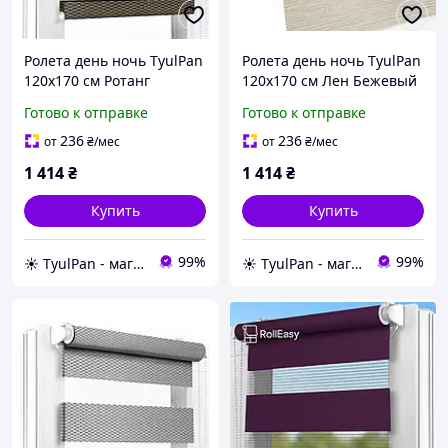
Ролета день ночь TyulPan
Ролета день ночь TyulPan
120х170 см Ротанг
120х170 см Лен Бежевый
Коричневый
Готово к отправке
Готово к отправке
236
236
от
₴
/мес
от
₴
/мес
1 414
₴
1 414
₴
Купить
Купить
99%
99%
☀️ TyulPan - магазин готовых ролетов день-ночь
☀️ TyulPan - магазин готовых ролетов день-ночь