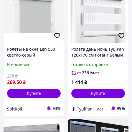
Ролеты на окна Len 550
Ролета день ночь TyulPan
светло-серый
120х170 см Ротанг Белый
однотонные / Тканевые
В наличии
Готово к отправке
ролеты 32,5х160 см
236
от
₴
/мес
275
₴
269
.50
₴
1 414
₴
Купить
Купить
93%
99%
SoftRoll
☀️ TyulPan - магазин готовых ролетов день-ночь