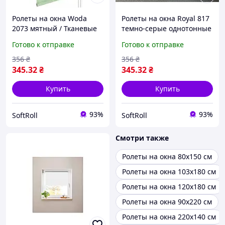
Ролеты на окна Woda
Ролеты на окна Royal 817
2073 мятный / Тканевые
темно-серые однотонные
ролеты 32,5х160 см
/ Тканевые ролеты
Готово к отправке
Готово к отправке
32,5х160 см
356
₴
356
₴
345
.32
₴
345
.32
₴
Купить
Купить
93%
93%
SoftRoll
SoftRoll
Смотри также
Ролеты на окна 80х150 см
Ролеты на окна 103х180 см
Ролеты на окна 120х180 см
Ролеты на окна 90х220 см
Ролеты на окна 220х140 см