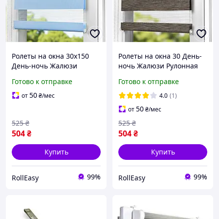
Ролеты на окна 30х150
Ролеты на окна 30 День-
День-ночь Жалюзи
ночь Жалюзи Рулонная
Рулонная штора с
штора с фиксацией под
Готово к отправке
Готово к отправке
фиксацией под наклон
наклон Рулонные шторы
Рулонные шторы Ролета
Ролета тканевая D-3004
50
от
₴
/мес
4.0
(1)
тканевая D-243 Голубой
Коричневый графит
50
от
₴
/мес
300мм
525
₴
525
₴
504
₴
504
₴
Купить
Купить
99%
99%
RollEasy
RollEasy