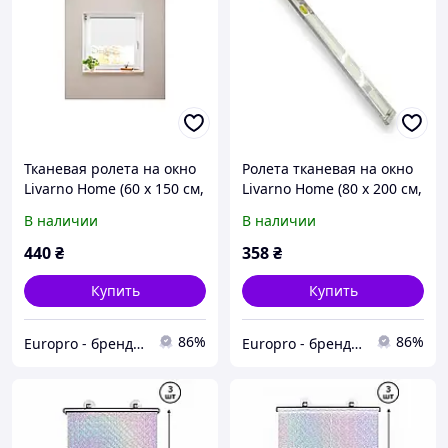
Тканевая ролета на окно
Ролета тканевая на окно
Livarno Home (60 x 150 см,
Livarno Home (80 x 200 см,
белая, защита от света)
белая, удлиненная)
В наличии
В наличии
440
₴
358
₴
Купить
Купить
86%
86%
Europro - бренд надійної техніки
Europro - бренд надійної техніки