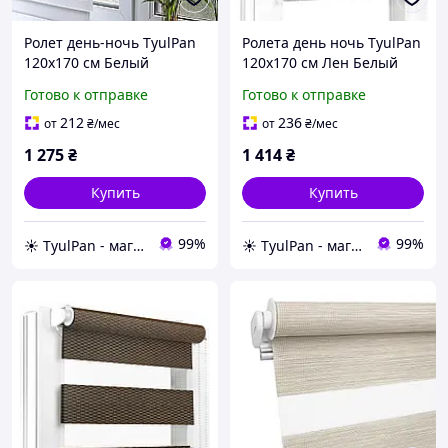
Ролет день-ночь TyulPan
Ролета день ночь TyulPan
120х170 см Белый
120х170 см Лен Белый
Готово к отправке
Готово к отправке
212
236
от
₴
/мес
от
₴
/мес
1 275
₴
1 414
₴
Купить
Купить
99%
99%
☀️ TyulPan - магазин готовых ролетов день-ночь
☀️ TyulPan - магазин готовых ролетов день-ночь