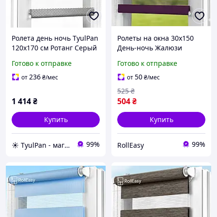
Ролета день ночь TyulPan
Ролеты на окна 30х150
120х170 см Ротанг Серый
День-ночь Жалюзи
Рулонная штора с
Готово к отправке
Готово к отправке
фиксацией под наклон
Рулонные шторы Ролета
236
50
от
₴
/мес
от
₴
/мес
тканевая D-209
525
₴
Баклажановый
1 414
₴
504
₴
Купить
Купить
99%
99%
☀️ TyulPan - магазин готовых ролетов день-ночь
RollEasy