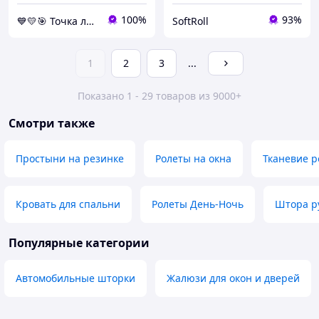
100%
93%
💙💛🎯 Точка лучших покупок ⚖ ⤵
SoftRoll
1
2
3
...
Показано 1 - 29 товаров из 9000+
Смотри также
Простыни на резинке
Ролеты на окна
Тканевие 
Кровать для спальни
Ролеты День-Ночь
Штора р
Популярные категории
Автомобильные шторки
Жалюзи для окон и дверей