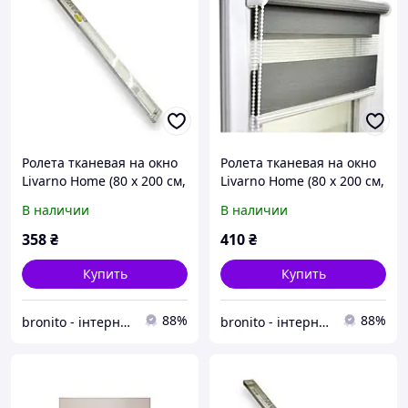
Ролета тканевая на окно
Ролета тканевая на окно
Livarno Home (80 x 200 см,
Livarno Home (80 x 200 см,
белая, удлиненная)
серая, удлиненная)
В наличии
В наличии
358
₴
410
₴
Купить
Купить
88%
88%
bronito - інтернет-магазин із широким асортиментом
bronito - інтернет-магазин із широким асортиментом