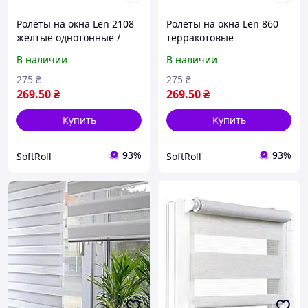
Ролеты на окна Len 2108
Ролеты на окна Len 860
желтые однотонные /
терракотовые
Тканевые роллеты
однотонные / Тканевые
В наличии
В наличии
32,5х160 см
роллеты 32,5х160 см
275
₴
275
₴
269
.50
₴
269
.50
₴
Купить
Купить
93%
93%
SoftRoll
SoftRoll