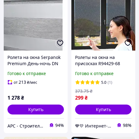
Ролета на окна Serpanok
Ролеты на окна на
Premium День-ночь DN
присосках R94429-68
1003 74*74 см белая
125х68см Чёрный,
Готово к отправке
Готово к отправке
шторка солнцезащитная
для авто и квартиры
213
от
₴
/мес
5.0
(1)
373
.75
₴
1 278
₴
299
₴
Купить
Купить
94%
98%
АРС - Строительный интернет-гипермаркет
💙💛 Интернет-магазин Non-Stop 🎁％🚚 ⤵