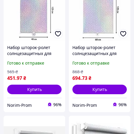
Набор шторок-ролет
Набор шторок-ролет
солнцезащитных для
солнцезащитных для
окон на присосках
окон на присосках
Готово к отправке
Готово к отправке
RolerProtect 3 шт 40 х 125
RolerProtect 3 шт 68 х 125
см Серебро
см Серебро
565
₴
868
₴
451
.97
₴
694
.73
₴
Купить
Купить
96%
96%
Norim-Prom
Norim-Prom