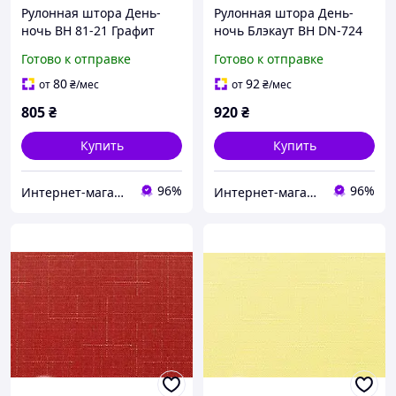
Рулонная штора День-
Рулонная штора День-
ночь ВН 81-21 Графит
ночь Блэкаут ВН DN-724
Бежевый
Готово к отправке
Готово к отправке
80
92
от
₴
/мес
от
₴
/мес
805
₴
920
₴
Купить
Купить
96%
96%
Интернет-магазин "Мир штор"
Интернет-магазин "Мир штор"