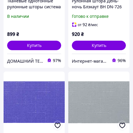
Тканевые однотонные
Рулонная штора День-
рулонные шторы система
ночь Блэкаут ВН DN-726
мини Беста с текстурой
Чёрный
В наличии
Готово к отправке
под лен голубой
92
от
₴
/мес
899
₴
920
₴
Купить
Купить
97%
96%
ДОМАШНИЙ ТЕКСТИЛЬ - уют и комфорт в Вашем доме
Интернет-магазин "Мир штор"