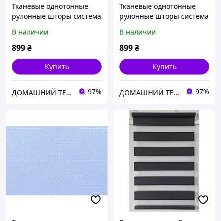
Тканевые однотонные
Тканевые однотонные
рулонные шторы система
рулонные шторы система
мини Беста с текстурой
мини Беста с текстурой
В наличии
В наличии
под лен лимонный
под лен светло-
бирюзовый
899
₴
899
₴
Купить
Купить
97%
97%
ДОМАШНИЙ ТЕКСТИЛЬ - уют и комфорт в Вашем доме
ДОМАШНИЙ ТЕКСТИЛЬ - уют и комфорт в Вашем доме