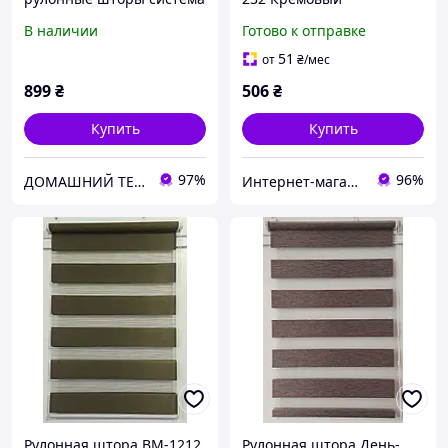
мини Беста с текстурой
В наличии
Готово к отправке
под лен желто-бежевый
51
от
₴
/мес
899
₴
506
₴
Купить
Купить
97%
96%
ДОМАШНИЙ ТЕКСТИЛЬ - уют и комфорт в Вашем доме
Интернет-магазин "Мир штор"
Рулонная штора ВМ-1212
Рулонная штора День-