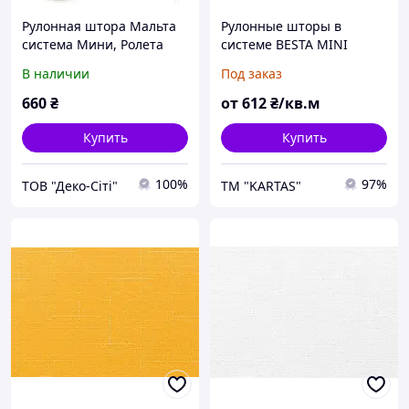
Рулонная штора Мальта
Рулонные шторы в
система Мини, Ролета
системе BESTA MINI
Тканевая Мальта система
В наличии
Под заказ
Мини
660
₴
от
612
₴/кв.м
Купить
Купить
100%
97%
ТОВ "Деко-Cіті"
TM "KARTAS"