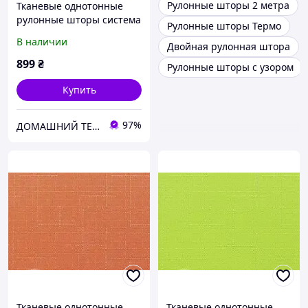
Рулонные шторы 2 метра
Тканевые однотонные
рулонные шторы система
Рулонные шторы Термо
мини Беста с текстурой
В наличии
Двойная рулонная штора
под лен насыщенный
желтый
899
₴
Рулонные шторы с узором
Купить
97%
ДОМАШНИЙ ТЕКСТИЛЬ - уют и комфорт в Вашем доме
Тканевые однотонные
Тканевые однотонные