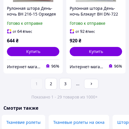
Рулонная штора День-
Рулонная штора День-
ночь ВН 216-15 Орхидея
ночь Блэкаут ВН DN-722
Бело-серый
Готово к отправке
Готово к отправке
64
92
от
₴
/мес
от
₴
/мес
644
₴
920
₴
Купить
Купить
96%
96%
Интернет-магазин "Мир штор"
Интернет-магазин "Мир штор"
1
2
3
...
Показано 1 - 29 товаров из 1000+
Смотри также
Тканевие ролеты
Тканевые ролеты на окна
Штор