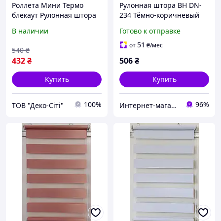
Роллета Мини Термо
Рулонная штора ВН DN-
блекаут Рулонная штора
234 Тёмно-коричневый
Мини Термо Блэкаут,
В наличии
Готово к отправке
37/170
51
от
₴
/мес
540
₴
432
₴
506
₴
Купить
Купить
100%
96%
ТОВ "Деко-Cіті"
Интернет-магазин "Мир штор"