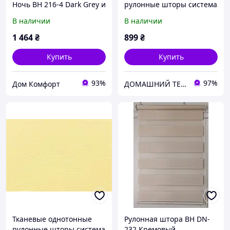
Ночь BH 216-4 Dark Grey и
рулонные шторы система
ткань с сеточкой органза,
мини Беста с текстурой
В наличии
В наличии
система Mini Set
под лен кремовый
1 464
₴
899
₴
Купить
Купить
93%
97%
Дом Комфорт
ДОМАШНИЙ ТЕКСТИЛЬ - уют и комфорт в Вашем доме
Тканевые однотонные
Рулонная штора ВН DN-
рулонные шторы система
232 Кремовый