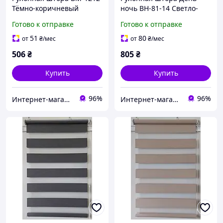
Тёмно-коричневый
ночь ВН-81-14 Светло-
коричневый
Готово к отправке
Готово к отправке
51
80
от
₴
/мес
от
₴
/мес
506
₴
805
₴
Купить
Купить
96%
96%
Интернет-магазин "Мир штор"
Интернет-магазин "Мир штор"