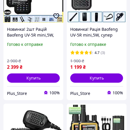
Новинка! 2шт Рацій
Новинка! Рація Baofeng
Baofeng UV-5R mini,5W,
UV-5R mini,5W, супер
супер компактна та
компактна та потужна
Готово к отправке
Готово к отправке
потужна рація, 999
рація, 999
каналів,Bluetooth, Type-C
каналів,Bluetooth, Type-C,
4.7
(3)
GRAY
2 900
₴
1 900
₴
2 399
₴
1 199
₴
Купить
Купить
100%
100%
Plus_Store
Plus_Store