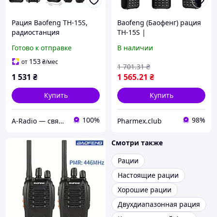
Рация Baofeng TH-15S,
Baofeng (Баофенг) рация
радиостанция
TH-15S |
двухдиапазонная
двухдиапазонная UHF/VHF
Готово к отправке
В наличии
| 999 каналов 5 Вт USB
Type-C
153
от
₴
/мес
1 701
.31
₴
1 531
₴
1 565
.21
₴
Купить
Купить
100%
98%
A-Radio — связь, радио, электроника
Pharmex.club
Смотри также
Рации
Настоящие рации
Хорошие рации
Двухдиапазонная рация