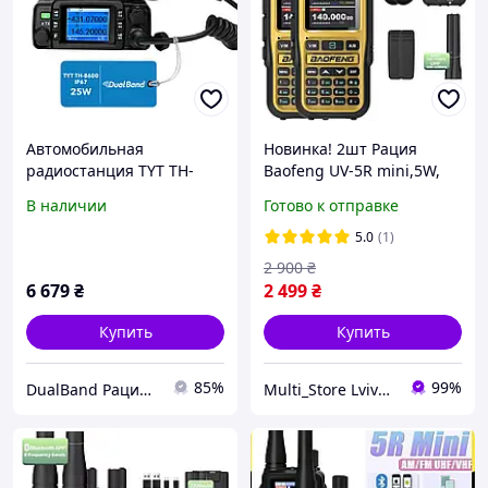
Автомобильная
Новинка! 2шт Рация
радиостанция TYT TH-
Baofeng UV-5R mini,5W,
8600
компактная и мощная
В наличии
Готово к отправке
рация, 999
каналов,Bluetooth, Type-
5.0
(1)
C, Orange
2 900
₴
6 679
₴
2 499
₴
Купить
Купить
85%
99%
DualBand Рации для всех
Multi_Store LvivUA