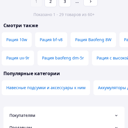
1
2
3
...
Показано 1 - 29 товаров из 60+
Смотри также
Рация 10w
Рация bf-v8
Рация Baofeng 8W
Р
Рация uv-9r
Рация baofeng dm-5r
Рация с высок
Популярные категории
Навесные подсумки и аксессуары к ним
Аккумуляторы 
Покупателям
Продавцам