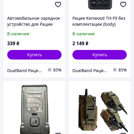
Автомобильное зарядное
Рация Kenwood TH-F9 без
устройство для Рации
комплектации (body)
Kenwood TH-F9
В наличии
В наличии
339
₴
2 149
₴
Купить
Купить
85%
85%
DualBand Рации для всех
DualBand Рации для всех