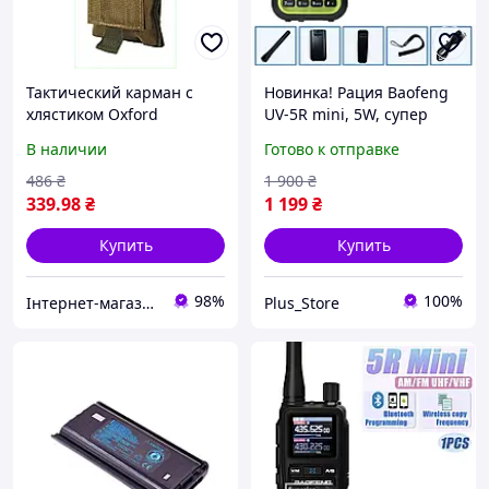
Тактический карман с
Новинка! Рация Baofeng
хлястиком Oxford
UV-5R mini, 5W, супер
песочный 5TH258288
компактная и мощная
В наличии
Готово к отправке
рация, 999 каналов,
Bluetooth, Type-C, GREEN
486
₴
1 900
₴
339
.98
₴
1 199
₴
Купить
Купить
98%
100%
Інтернет-магазин NeonLemon
Plus_Store