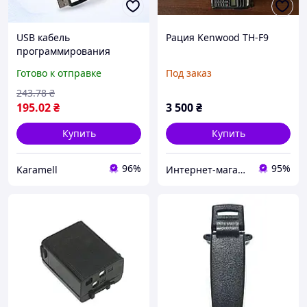
USB кабель
Рация Kenwood TH-F9
программирования
раций J1506A BAOFENG
Готово к отправке
Под заказ
Kenwood двухпиновый
3,5 мм 2,5 мм длина 10 см
243
.78
₴
совместимость UV5R TH
195
.02
₴
3 500
₴
TK KPG диск с
Купить
Купить
96%
95%
Karamell
Интернет-магазин "Находка"