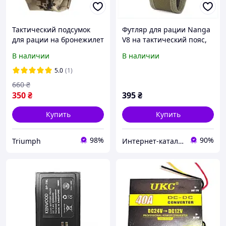
Тактический подсумок
Футляр для рации Nanga
для рации на бронежилет
V8 на тактический пояс,
для ЗСУ с системой
TH856C9230
В наличии
В наличии
MOLLE Th
5.0
(1)
660
₴
350
₴
395
₴
Купить
Купить
98%
90%
Triumph
Интернет-каталог скидок Техно ECO