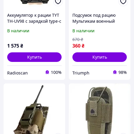
Аккумулятор к рации TYT
Подсумок под рацию
TH-UV98 с зарядкой type-c
Мультикам военный
подсумок на бронежилет
В наличии
В наличии
для ЗСУ Th
670
₴
1 575
₴
360
₴
Купить
Купить
100%
98%
Radioscan
Triumph