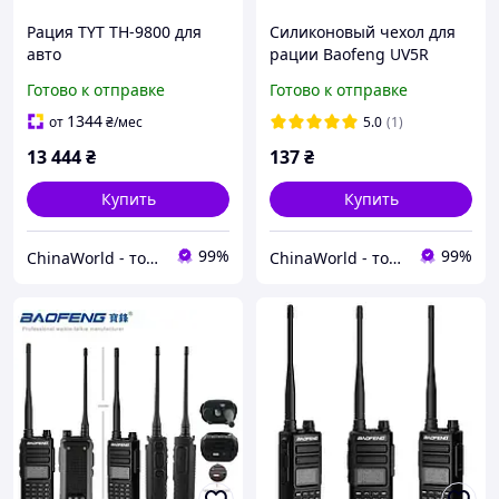
Рация TYT TH-9800 для
Силиконовый чехол для
авто
рации Baofeng UV5R
Готово к отправке
Готово к отправке
1344
от
₴
/мес
5.0
(1)
13 444
₴
137
₴
Купить
Купить
99%
99%
ChinaWorld - товары высокого качества!
ChinaWorld - товары высокого качества!