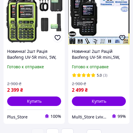
Новинка! 2шт Рація
Новинка! 2шт Рацій
Baofeng UV-5R mini, 5W,
Baofeng UV-5R mini,5W,
компактна та потужна
супер компактна та
Готово к отправке
Готово к отправке
рація,999
потужна рація, 999
каналів,Bluetooth, Type-C,
каналів,Bluetooth, Type-C
5.0
(3)
GREEN
2 900
₴
2 900
₴
2 399
₴
2 499
₴
Купить
Купить
100%
99%
Plus_Store
Multi_Store LvivUA