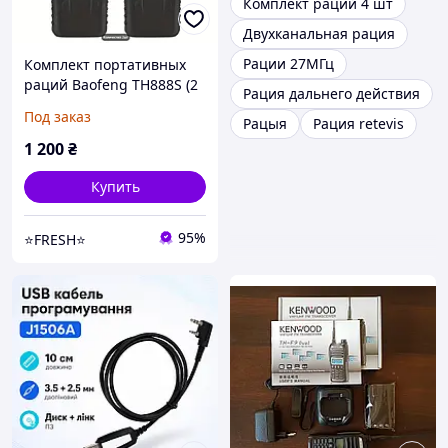
Комплект раций 4 шт
Двухканальная рация
Рации 27МГц
Комплект портативных
раций Baofeng TH888S (2
Рация дальнего действия
шт) для походов в горы
Под заказ
Рацыя
Рация retevis
1 200
₴
Купить
95%
⭐FRESH⭐