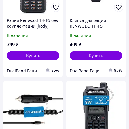
Рация Kenwood TH-F5 без
Клипса для рации
комплектации (body)
KENWODD TH-F5
В наличии
В наличии
799
₴
409
₴
Купить
Купить
85%
85%
DualBand Рации для всех
DualBand Рации для всех