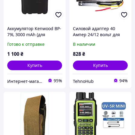
Аккумулятор Kenwood BP-
Силовой адаптер 40
79L 3000 mAh (для
Ампер 24/12 вольт для
радиостанции Kenwood
фур и манов, 552893TH6
Готово к отправке
В наличии
TH-F9) + поясной зажим
1 100
₴
828
₴
Купить
Купить
95%
94%
Интернет-магазин "Находка"
TehnoHub