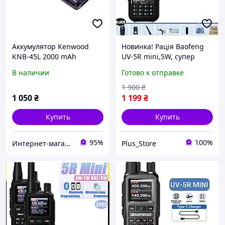
Аккумулятор Kenwood
Новинка! Рація Baofeng
KNB-45L 2000 mAh
UV-5R mini,5W, супер
компактна та потужна
В наличии
Готово к отправке
рація, 999
каналів,Bluetooth, Type-C
1 900
₴
1 050
₴
1 199
₴
Купить
Купить
95%
100%
Интернет-магазин "Находка"
Plus_Store