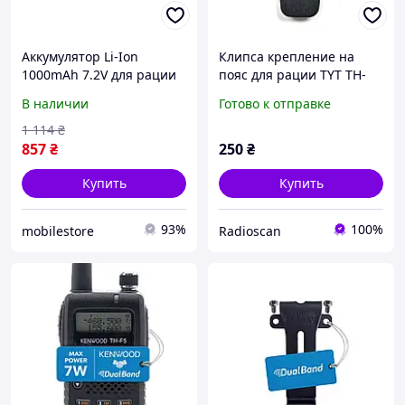
Аккумулятор Li-Ion
Клипса крепление на
1000mAh 7.2V для рации
пояс для рации TYT TH-
Kenwood PB-13 TH-28
UV98
В наличии
Готово к отправке
1 114
₴
857
₴
250
₴
Купить
Купить
93%
100%
mobilestore
Radioscan