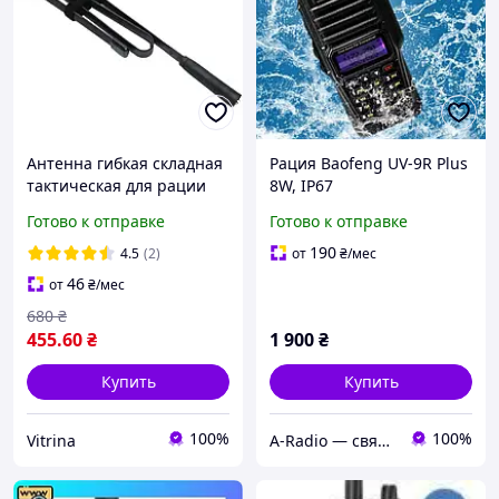
Антенна гибкая складная
Рация Baofeng UV-9R Plus
тактическая для рации
8W, IP67
Motorola 108см 8W
Готово к отправке
Готово к отправке
(DP4800/DP4400/DP4600)
190
4.5
(2)
от
₴
/мес
46
от
₴
/мес
680
₴
455
.60
₴
1 900
₴
Купить
Купить
100%
100%
Vitrina
A-Radio — связь, радио, электроника