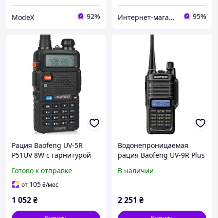
92%
95%
ModeX
Интернет-магазин "Находка"
Рация Baofeng UV-5R
Водонепроницаемая
P51UV 8W с гарнитурой
рация Baofeng UV-9R Plus
8W
Готово к отправке
В наличии
105
от
₴
/мес
1 052
₴
2 251
₴