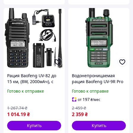
Рация Baofeng UV-82 до
Водонепроницаемая
15 км, (8W, 2000мАч), с
рация Baofeng UV-9R Pro
гарнитурой /
8W IP68 Type-C батарея
Готово к отправке
Готово к отправке
Портативная цифровая
1800мАч (Зеленый)
радиостанция
197
от
₴
/мес
1 267
.74
₴
2 459
₴
1 014
.19
₴
2 359
₴
Купить
Купить