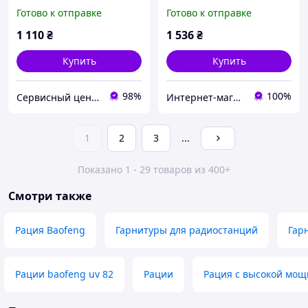
1800mAh, 8W
136-174MHz 400-520MHz
Готово к отправке
Готово к отправке
черный
1 110
₴
1 536
₴
Купить
Купить
98%
100%
Сервисный центр Экран
Интернет-магазин "Он лайн"
1
2
3
...
Показано 1 - 29 товаров из 400+
Смотри также
Рация Baofeng
Гарнитуры для радиостанций
Гар
Рации baofeng uv 82
Рации
Рация с высокой мощ