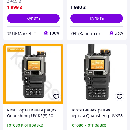
2 469
₴
1 999
₴
1 980
₴
Купить
Купить
100%
95%
💜 UKMarket: Товары для дома и сада: тенты, шторы, мягкие окна, мебель. Товары для спорта. Техника
КЕГ (Карпатська Енергетична Група)
Rest Портативная рация
Портативная рация
Quansheng UV-K5(8) 50-
черная Quansheng UVK58
600MHz 5W FM AM
50600MHz 5W 2023 FM AM
Готово к отправке
Готово к отправке
двухдиапазонная
TypeC Seli Портативна