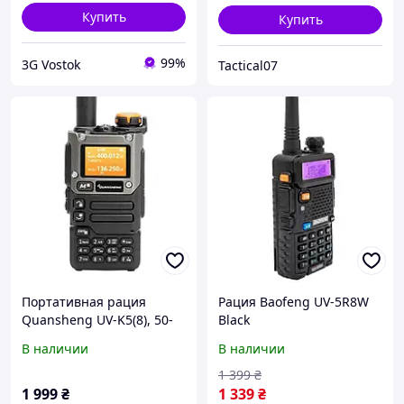
Купить
Купить
99%
3G Vostok
Tactical07
Портативная рация
Рация Baofeng UV-5R8W
Quansheng UV-K5(8), 50-
Black
600MHz 5W 2023 FM AM
В наличии
В наличии
Type-C
1 399
₴
1 999
₴
1 339
₴