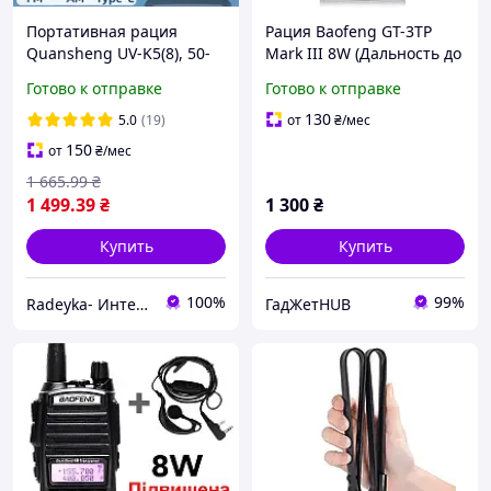
Портативная рация
Рация Baofeng GT-3TP
Quansheng UV-K5(8), 50-
Mark III 8W (Дальность до
600MHz, 5W, FM , AM,
11 км, антенна 21 см,
Готово к отправке
Готово к отправке
Type-C зарядка
VOX)
130
5.0
(19)
от
₴
/мес
150
от
₴
/мес
1 665
.99
₴
1 499
.39
₴
1 300
₴
Купить
Купить
100%
99%
Radeyka- Интернет магазин раций и аксессуаров
ГадЖетHUB