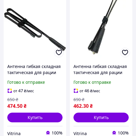
Антенна гибкая складная
Антенна гибкая складная
тактическая для рации
тактическая для рации
Motorola 147см 8W
Motorola 125см 8W
Готово к отправке
Готово к отправке
(DP4800/DP4400/DP4600)
(DP4800/DP4400/DP4600)
47
46
от
₴
/мес
от
₴
/мес
650
₴
690
₴
474
.50
₴
462
.30
₴
Купить
Купить
100%
100%
Vitrina
Vitrina