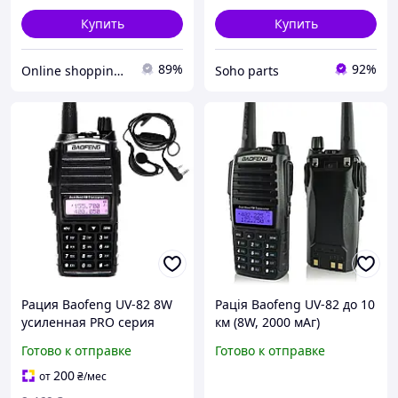
Купить
Купить
89%
92%
Online shopping🛍
Soho parts
Рация Baofeng UV-82 8W
Рація Baofeng UV-82 до 10
усиленная PRO серия
км (8W, 2000 мАг)
VHF/UHF, фонарь, 2xPTT
Портативна радіостанція
Готово к отправке
Готово к отправке
кнопка, гарнитура,
із зарядкою від мережі
дальность 10км -
200
от
₴
/мес
UKMarket-