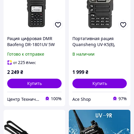
Рация цифровая DMR
Портативная рация
Baofeng DR-1801UV 5W
Quansheng UV-K5(8),
PRO серия VHF/UHF SMS,
двухдиапазонная
Готово к отправке
В наличии
1024ch, USB, скремблер,
радиостанция 50 600MHz
до 8км, ОРИГИНАЛ!
5W с FM/AM, Type-C
225
от
₴
/мес
2 249
₴
1 999
₴
Купить
Купить
100%
97%
Центр Технической Безопасности
Ace Shop