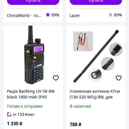
Купить
Купить
99%
89%
ChinaWorld - товары высокого качества!
Lazer
Рація Baofeng UV-5R 8W
Усиленная антенна 47см
black 1800 mAh IP45
(136-520 МГц) 8W, для
цифрових радиостанций/
Готово к отправке
В наличии
раций Motorola
133
от
₴
/мес
1 330
₴
788
₴