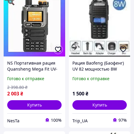
NS Портативная рация
Рация Baofeng (Баофенг)
Quansheng Mega Fit UV-
UV 82 мощностью 8W
K5(8), двухдиапазонная
Black
Готово к отправке
Готово к отправке
радиостанция 50 600MHz
5W с FM/AM, T Nes22/Q
2 398
.80
₴
2 003
₴
1 500
₴
Купить
Купить
100%
97%
NesTa
Trip_UA