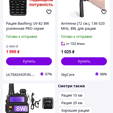
Рация Baofeng UV-82 8W
Антенна (72 см.), 136-520
усиленная PRO серия
MHz, 8W, для рации
VHF/UHF, фонарь, 2xPTT
Motorola
Готово к отправке
Готово к отправке
кнопка, гарнитура,
серииDP4000,DP4800,DP4
дальность 10км
801,DP4600,DP4601
102
от
₴
/мес
2 469
₴
1 999
₴
1 025
₴
Купить
Купить
97%
98%
ULTRASHOP.IN.UA 🛒 Интернет-магазин трендовых гаджетов
SkyCore
Смотри также
Рация 10 км
Рация 20 км
Хорошие рации