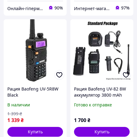
90%
97%
Онлайн-гіпермаркет GIDRA
Интернет-магазин Итакшоп
Рация Baofeng UV-5R8W
Рация Baofeng UV-82 8W
Black
аккумулятор 3800 mAh
В наличии
Готово к отправке
1 399
₴
1 339
₴
1 700
₴
Купить
Купить