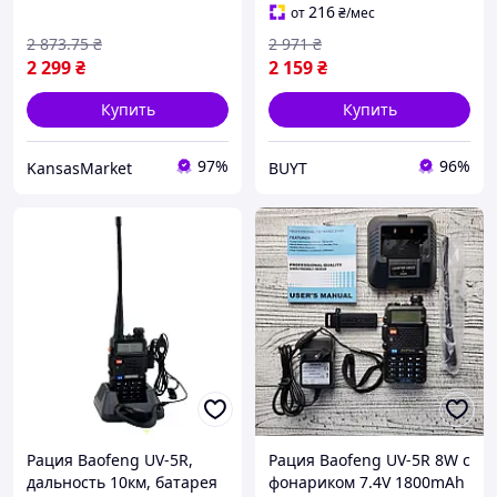
радиостанция для связи
рація чорна Quansheng
216
от
₴
/мес
и
UVK5 8 50600MHz
2 873
.75
₴
2 971
₴
2 299
₴
2 159
₴
Купить
Купить
97%
96%
KansasMarket
BUYT
Рация Baofeng UV-5R,
Рация Baofeng UV-5R 8W с
дальность 10км, батарея
фонариком 7.4V 1800mAh