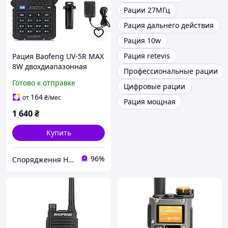
Рации 27МГц
Рация дальнего действия
Рация 10w
Рация retevis
Рация Baofeng UV-5R MAX
8W двохдиапазонная
Профессиональные рации
портативная
Готово к отправке
Цифровые рации
радиостанция Баофенг
164
от
₴
/мес
Рация мощная
1 640
₴
Купить
96%
Спорядження Hazardous