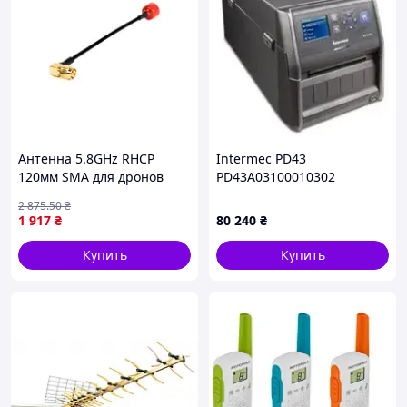
Антенна 5.8GHz RHCP
Intermec PD43
120мм SMA для дронов
PD43A03100010302
усиление сигнала и связи
2 875
.50
₴
FLAME
1 917
₴
80 240
₴
Купить
Купить