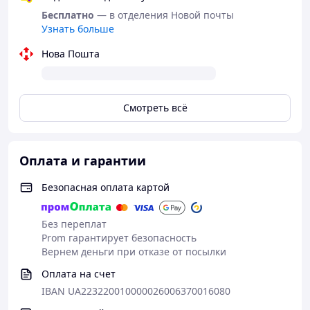
Хранение и удаление
Бесплатно
— в отделения Новой почты
Узнать больше
- Полностью ручной ввод частоты с клавиатуры,
Нова Пошта
память на 999 каналов
- Сочетание частот одним щелчком мыши, простое
сопряжение и группировка.
Смотреть всё
- Настройка функции реле: разница частот,
направление разности частот, настройка звука
активации реле
Оплата и гарантии
- Функция сигнализации (три типа настроек
Безопасная оплата картой
сигнализации) для защиты вашей безопасности
- Встроенный метод ввода, поддерживает локальное
Без переплат
редактирование названия канала, прием
Prom гарантирует безопасность
Вернем деньги при отказе от посылки
Оплата на счет
Частота, частота передачи
IBAN UA223220010000026006370016080