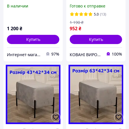
каркасом
В наличии
Готово к отправке
5.0
(13)
1 190
₴
1 200
₴
952
₴
Купить
Купить
97%
100%
Интернет-магазин "VD-turnik"
КОВАНІ ВИРОБИ