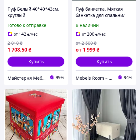
Пуф Белый 40*40*43см,
Пуф банкетка. Мягкая
круглый
банкетка для спальни/
Стенли,пуфик,пуфики,пуф
прихожей. Мягкая
Готово к отправке
В наличии
кожзам,пуф экокожа,
банкетка-пуф.
купить банкетку ,банкетка
142
200
от
₴
/мес
от
₴
/мес
купить
2 010
₴
от
2 500
₴
1 708
.50
₴
от
1 999
₴
Купить
Купить
99%
94%
Майстерня Меблі Стиль
Mebels Room – ми за комфорт та зручність для вас