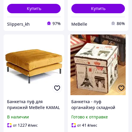
Купить
Купить
97%
86%
Slippers_kh
MeBelle
Банкетка пуф для
Банкетка - пуф
прихожей MeBelle KAMAL
органайзер складной
102 х 102 х 50 в спальню,
"Париж" 30*30*32 см
В наличии
Готово к отправке
горчичный желтый
велюр
1227
41
от
₴
/мес
от
₴
/мес