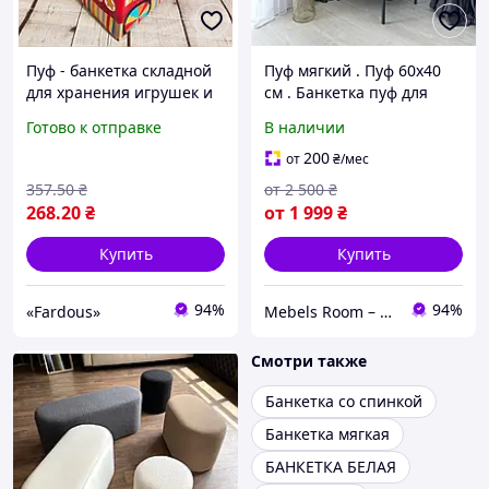
Пуф - банкетка складной
Пуф мягкий . Пуф 60х40
для хранения игрушек и
см . Банкетка пуф для
мелочей, Mickey1
дома . Мягкая мебель для
Готово к отправке
В наличии
дома
200
от
₴
/мес
357
.50
₴
от
2 500
₴
268
.20
₴
от
1 999
₴
Купить
Купить
94%
94%
«Fardous»
Mebels Room – ми за комфорт та зручність для вас
Смотри также
Банкетка со спинкой
Банкетка мягкая
БАНКЕТКА БЕЛАЯ