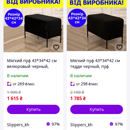
Мягкий пуф 43*34*42 см
Мягкий пуф 43*34*42 см
велюровый черный,
тедди черный, пуф
длинный пуф банкетка на
банкетка на
В наличии
В наличии
металлических ножках в
металлических ножках в
прихожую
прихожую, коридор, в
269
298
от
₴
/мес
от
₴
/мес
салон
1 900
₴
2 100
₴
1 615
₴
1 785
₴
Купить
Купить
97%
97%
Slippers_kh
Slippers_kh