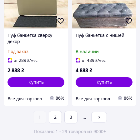
Пуф банкетка сверху
Пуф банкетка с нишей
декор
Под заказ
В наличии
289
489
от
₴
/мес
от
₴
/мес
2 888
₴
4 888
₴
Купить
Купить
86%
86%
Все для торговли UKR-STORE
Все для торговли UKR-STORE
1
2
3
...
Показано 1 - 29 товаров из 9000+