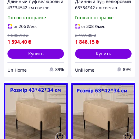
Длинный пуф велюровый
Длинный пуф велюровый
43*34*42 см светло-
63*34*42 см светло-
серый, пуф банкетка на
серый, пуф банкетка на
Готово к отправке
Готово к отправке
металлических ножках в
металлических ножках в
прихожую, коридор
прихожую, коридор
266
308
от
₴
/мес
от
₴
/мес
1 898
.10
₴
2 197
.80
₴
1 594
.40
₴
1 846
.15
₴
Купить
Купить
89%
89%
UniHome
UniHome