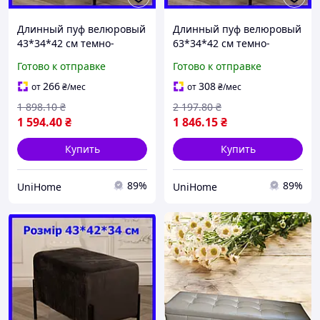
Длинный пуф велюровый
Длинный пуф велюровый
43*34*42 см темно-
63*34*42 см темно-
бежевый, пуф банкетка
бежевый, пуф банкетка
Готово к отправке
Готово к отправке
на металлических ножках
на металлических ножках
в прихожую, коридор
в прихожую, коридор
266
308
от
₴
/мес
от
₴
/мес
1 898
.10
₴
2 197
.80
₴
1 594
.40
₴
1 846
.15
₴
Купить
Купить
89%
89%
UniHome
UniHome