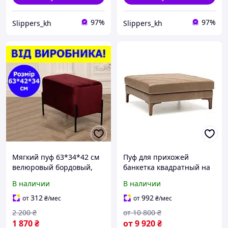
97%
97%
Slippers_kh
Slippers_kh
Мягкий пуф 63*34*42 см
Пуф для прихожей
велюровый бордовый,
банкетка квадратный на
пуф банкетка на
ножках MeBelle ADDA 82 х
В наличии
В наличии
металлических ножках в
62 х 40 в прихожую,
прихожую, коридор, в
спальню, коньячный
312
992
от
₴
/мес
от
₴
/мес
салон
кожзам
2 200
₴
от
10 800
₴
1 870
₴
от
9 920
₴