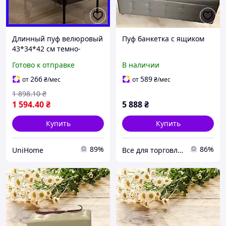
Длинный пуф велюровый
Пуф банкетка с ящиком
43*34*42 см темно-
серый, пуф банкетка на
Готово к отправке
В наличии
металлических ножках в
прихожую, коридор
266
589
от
₴
/мес
от
₴
/мес
1 898
.10
₴
1 594
.40
₴
5 888
₴
Купить
Купить
89%
86%
UniHome
Все для торговли UKR-STORE