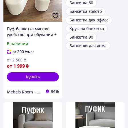
Банкетка 60
Банкетка золото
Банкетка для офиса
Круглая банкетка
Пуф-банкетка мягкая:
удобство при обувании +
Банкетка 90
скрытое пространство
В наличии
Банкетки для дома
200
от
₴
/мес
от
2 500
₴
от
1 999
₴
Купить
94%
Mebels Room – ми за комфорт та зручність для вас