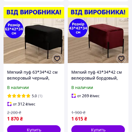
Мягкий пуф 63*34*42 см
Мягкий пуф 43*34*42 см
велюровый черный,
велюровый бордовый,
длинный пуф банкетка на
пуф банкетка на
В наличии
В наличии
металлических ножках в
металлических ножках в
прихожую
прихожую, коридор, в
269
5.0
(1)
от
₴
/мес
салон
312
от
₴
/мес
2 200
₴
1 900
₴
1 870
₴
1 615
₴
Купить
Купить