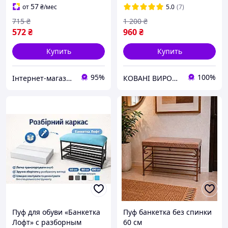
57
от
₴
/мес
5.0
(7)
715
₴
1 200
₴
572
₴
960
₴
Купить
Купить
95%
100%
Інтернет-магазин Megusta
КОВАНІ ВИРОБИ
Пуф для обуви «Банкетка
Пуф банкетка без спинки
Лофт» с разборным
60 см