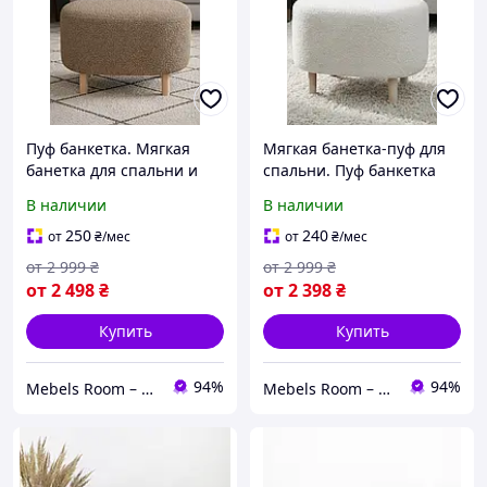
Пуф банкетка. Мягкая
Мягкая банетка-пуф для
банетка для спальни и
спальни. Пуф банкетка
прихожей. Пуф для
для передпокою.
В наличии
В наличии
сидения.
250
240
от
₴
/мес
от
₴
/мес
от
2 999
₴
от
2 999
₴
от
2 498
₴
от
2 398
₴
Купить
Купить
94%
94%
Mebels Room – ми за комфорт та зручність для вас
Mebels Room – ми за комфорт та зручність для вас