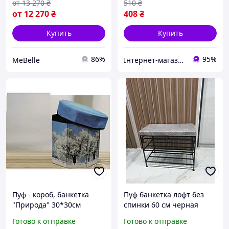
от
13 270
₴
510
₴
от
12 270
₴
408
₴
Купить
Купить
86%
95%
MeBelle
Інтернет-магазин Megusta
Пуф - короб, банкетка
Пуф банкетка лофт без
"Природа" 30*30см
спинки 60 см черная
Готово к отправке
Готово к отправке