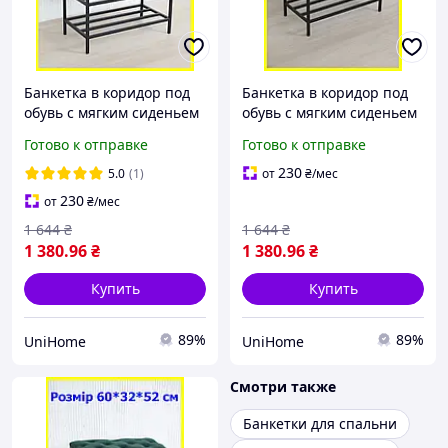
Банкетка в коридор под
Банкетка в коридор под
обувь с мягким сиденьем
обувь с мягким сиденьем
и двумя полочками
и двумя полочками
Готово к отправке
Готово к отправке
60*32*52 см черная,
60*32*52 см горчичная,
полка для обуви
полка для обуви
230
5.0
(1)
от
₴
/мес
230
от
₴
/мес
1 644
₴
1 644
₴
1 380
.96
₴
1 380
.96
₴
Купить
Купить
89%
89%
UniHome
UniHome
Смотри также
Банкетки для спальни