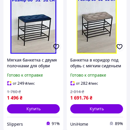
Мягкая банкетка с двумя
Банкетка в коридор под
полочками для обуви
обувь с мягким сиденьем
60*32*52 см, пуф лавка
и двумя полочками
Готово к отправке
Готово к отправке
для обуви в прихожую
80*32*52 см
лофт синяя
бежевая,полка для обуви
249
282
от
₴
/мес
от
₴
/мес
1 760
₴
2 014
₴
1 496
₴
1 691
.76
₴
Купить
Купить
91%
89%
Slippers
UniHome