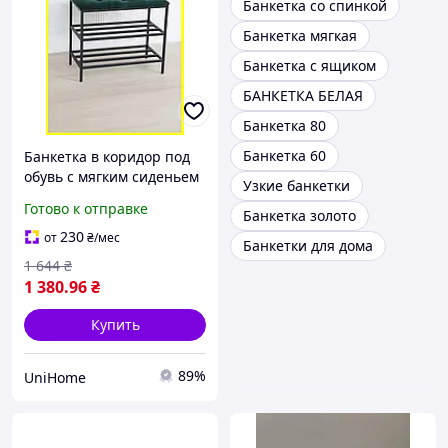
Банкетка со спинкой
Банкетка мягкая
Банкетка с ящиком
БАНКЕТКА БЕЛАЯ
Банкетка 80
Банкетка 60
Банкетка в коридор под
обувь с мягким сиденьем
Узкие банкетки
и двумя полочками
Готово к отправке
Банкетка золото
60*32*52 см изумрудная,
полка для обуви
230
от
₴
/мес
Банкетки для дома
1 644
₴
1 380
.96
₴
Купить
89%
UniHome