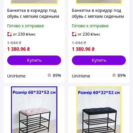
Банкетка в коридор под
Банкетка в коридор под
обувь с мягким сиденьем
обувь с мягким сиденьем
и двумя полочками
и двумя полочками
Готово к отправке
Готово к отправке
60*32*52 см синяя, полка
60*32*52 см темно-
для обуви
коричневая, полка для
230
230
от
₴
/мес
от
₴
/мес
обуви
1 644
₴
1 644
₴
1 380
.96
₴
1 380
.96
₴
Купить
Купить
89%
89%
UniHome
UniHome