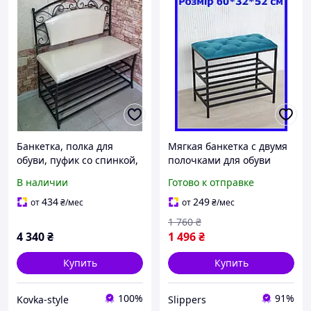
Банкетка, полка для
Мягкая банкетка с двумя
обуви, пуфик со спинкой,
полочками для обуви
прихожая кованная,
60*32*52 см бирюзовая,
В наличии
Готово к отправке
полочка с мягким
пуф лавка для обуви в
сиденьем ЛАДА (две
прихожую лофт
434
249
от
₴
/мес
от
₴
/мес
полки)
1 760
₴
4 340
₴
1 496
₴
Купить
Купить
100%
91%
Kovka-style
Slippers