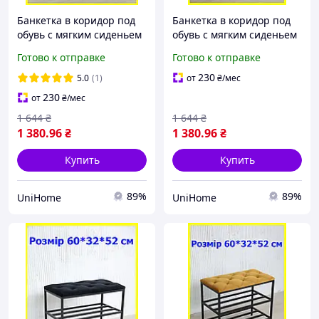
Банкетка в коридор под
Банкетка в коридор под
обувь с мягким сиденьем
обувь с мягким сиденьем
и двумя полочками
и двумя полочками
Готово к отправке
Готово к отправке
60*32*52 см темно-серая,
60*32*52 см бежевая,
полка для обуви
полка для обуви
230
5.0
(1)
от
₴
/мес
230
от
₴
/мес
1 644
₴
1 644
₴
1 380
.96
₴
1 380
.96
₴
Купить
Купить
89%
89%
UniHome
UniHome