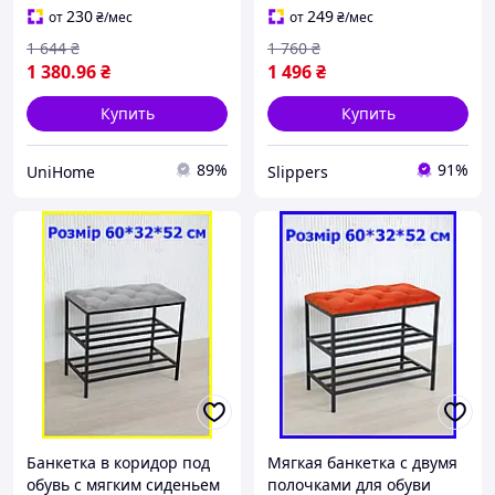
полка для обуви
прихожую лофт
230
249
от
₴
/мес
от
₴
/мес
1 644
₴
1 760
₴
1 380
.96
₴
1 496
₴
Купить
Купить
89%
91%
UniHome
Slippers
Банкетка в коридор под
Мягкая банкетка с двумя
обувь с мягким сиденьем
полочками для обуви