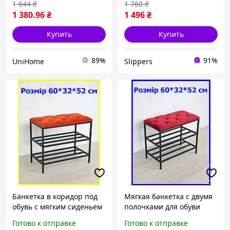
1 644
₴
1 760
₴
1 380
.96
₴
1 496
₴
Купить
Купить
89%
91%
UniHome
Slippers
Банкетка в коридор под
Мягкая банкетка с двумя
обувь с мягким сиденьем
полочками для обуви
и двумя полочками
60*32*52 см красная, пуф
Готово к отправке
Готово к отправке
60*32*52 см оранжевая,
лавка для обуви в