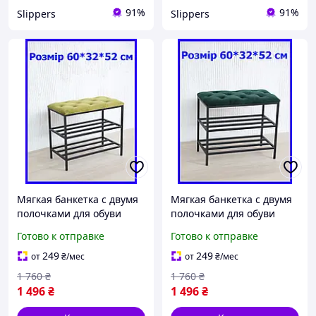
91%
91%
Slippers
Slippers
Мягкая банкетка с двумя
Мягкая банкетка с двумя
полочками для обуви
полочками для обуви
60*32*52 см зеленая, пуф
60*32*52 см изумрудная,
Готово к отправке
Готово к отправке
лавка для обуви в
пуф лавка для обуви в
прихожую лофт
прихожую лофт
249
249
от
₴
/мес
от
₴
/мес
1 760
₴
1 760
₴
1 496
₴
1 496
₴