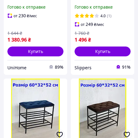
и двумя полочками
60*32*52 см оранжевая,
Готово к отправке
Готово к отправке
60*32*52 см светло-
пуф лавка для обуви в
серая,полка для обуви
прихожую лофт
230
от
₴
/мес
4.0
(1)
249
от
₴
/мес
1 644
₴
1 760
₴
1 380
.96
₴
1 496
₴
Купить
Купить
89%
91%
UniHome
Slippers