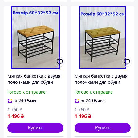
Мягкая банкетка с двумя
Мягкая банкетка с двумя
полочками для обуви
полочками для обуви
60*32*52 см горчичная,
60*32*52 см желтая, пуф
Готово к отправке
Готово к отправке
пуф лавка для обуви в
лавка для обуви в
прихожую лофт
прихожую лофт
249
249
от
₴
/мес
от
₴
/мес
1 760
₴
1 760
₴
1 496
₴
1 496
₴
Купить
Купить