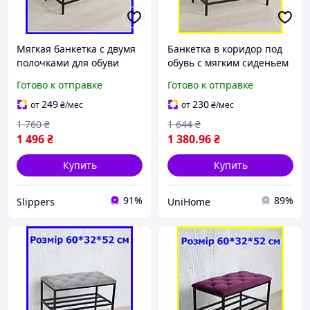
Мягкая банкетка с двумя
Банкетка в коридор под
полочками для обуви
обувь с мягким сиденьем
60*32*52 см пудровая,
и двумя полочками
Готово к отправке
Готово к отправке
пуф лавка для обуви в
60*32*52 см темно-синяя,
прихожую лофт
полка для обуви
249
230
от
₴
/мес
от
₴
/мес
1 760
₴
1 644
₴
1 496
₴
1 380
.96
₴
Купить
Купить
91%
89%
Slippers
UniHome