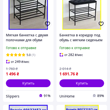
Мягкая банкетка с двумя
Банкетка в коридор под
полочками для обуви
обувь с мягким сиденьем
60*32*52 см, пуф лавка
и двумя полочками
Готово к отправке
Готово к отправке
для обуви в прихожую
80*32*52 см
лофт серая
черная,полка для обуви
282
5.0
(1)
от
₴
/мес
249
от
₴
/мес
1 760
₴
2 014
₴
1 496
₴
1 691
.76
₴
Купить
Купить
91%
89%
Slippers
UniHome