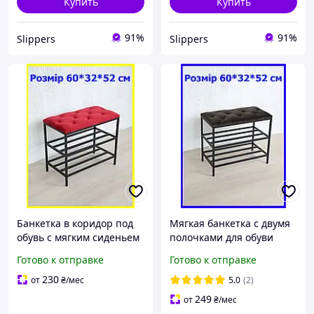
Купить
Купить
91%
91%
Slippers
Slippers
Банкетка в коридор под
Мягкая банкетка с двумя
обувь с мягким сиденьем
полочками для обуви
и двумя полочками
60*32*52 см коричневая,
Готово к отправке
Готово к отправке
60*32*52 см красная,
пуф лавка для обуви в
полка для обуви
прихожую лофт
230
от
₴
/мес
5.0
(2)
249
от
₴
/мес