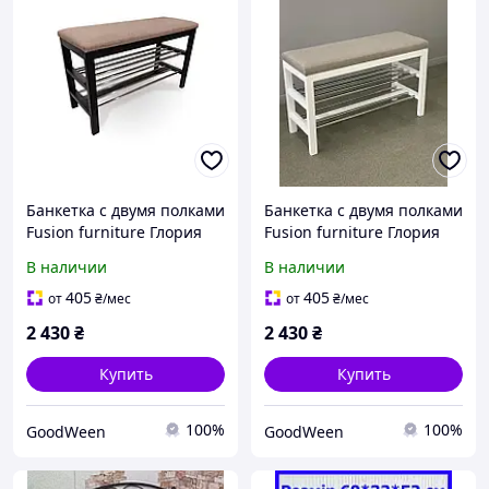
Банкетка с двумя полками
Банкетка с двумя полками
Fusion furniture Глория
Fusion furniture Глория
Венге
Белая
В наличии
В наличии
405
405
от
₴
/мес
от
₴
/мес
2 430
₴
2 430
₴
Купить
Купить
100%
100%
GoodWeen
GoodWeen