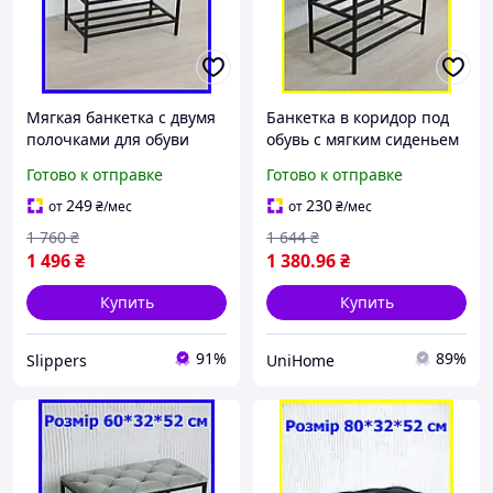
Мягкая банкетка с двумя
Банкетка в коридор под
полочками для обуви
обувь с мягким сиденьем
60*32*52 см, пуф лавка
и двумя полочками
Готово к отправке
Готово к отправке
для обуви в прихожую
60*32*52 см фиолетовая,
лофт светло-серая
полка для обуви
249
230
от
₴
/мес
от
₴
/мес
1 760
₴
1 644
₴
1 496
₴
1 380
.96
₴
Купить
Купить
91%
89%
Slippers
UniHome