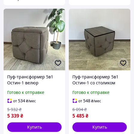
Пуф-трансформер 5в1
Пуф-трансформер 5в1
Остин-1 велюр
Остин-1 со столиком
коричневый 1-0-9005
велюр коричневый/
Готово к отправке
Готово к отправке
риголетто темный 1-1-
9005
534
548
от
₴
/мес
от
₴
/мес
5 932
₴
6 094
₴
5 339
₴
5 485
₴
Купить
Купить