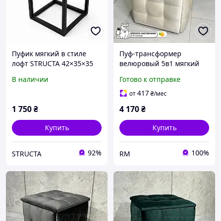
Пуфик мягкий в стиле
Пуф-трансформер
лофт STRUCTA 42×35×35
велюровый 5в1 мягкий
см, светло-серый велюр,
смарт-куб,пуфики для
В наличии
Готово к отправке
черный металлический
прихожей,лофт стулья от
каркас
производителя бежевый
417
от
₴
/мес
RMX
1 750
₴
4 170
₴
Купить
Купить
92%
100%
STRUCTA
RM