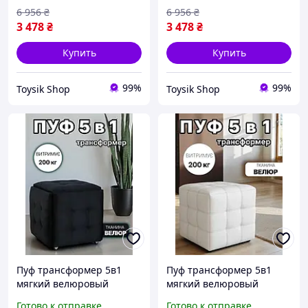
6 956
₴
6 956
₴
3 478
₴
3 478
₴
Купить
Купить
99%
99%
Toysik Shop
Toysik Shop
Пуф трансформер 5в1
Пуф трансформер 5в1
мягкий велюровый
мягкий велюровый
каркасный раскладной
каркасный раскладной
Готово к отправке
Готово к отправке