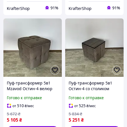
91%
91%
KrafterShop
KrafterShop
Пуф-трансформер 5в1
Пуф-трансформер 5в1
Mzavod Остин-4 велюр
Остин-4 со столиком
коричневый 1-0-9005
велюр коричневый/
Готово к отправке
Готово к отправке
риголетто темный 1-1-
9005
510
525
от
₴
/мес
от
₴
/мес
5 672
₴
5 834
₴
5 105
₴
5 251
₴