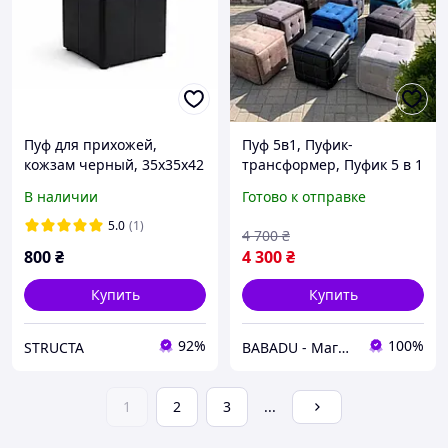
Пуф для прихожей,
Пуф 5в1, Пуфик-
кожзам черный, 35х35х42
трансформер, Пуфик 5 в 1
см, сиденье прямое
разные расцветки и
В наличии
Готово к отправке
обивка, Пуфи
трансформери, Пуф 5 в
5.0
(1)
4 700
₴
800
₴
4 300
₴
Купить
Купить
92%
100%
STRUCTA
BABADU - Магазин ТРЕНДОВЫХ товаров для дома и сада
1
2
3
...