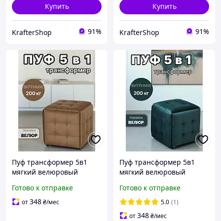
Купить
Купить
91%
91%
KrafterShop
KrafterShop
Пуф трансформер 5в1
Пуф трансформер 5в1
мягкий велюровый
мягкий велюровый
каркасный раскладной
каркасный раскладной
Готово к отправке
Готово к отправке
квадратный песочный
квадратный изумрудный
светло-коричневый 50 см
тёмно-зелёный 50 см на
348
от
₴
/мес
5.0
(1)
на колесах
колесах
348
от
₴
/мес