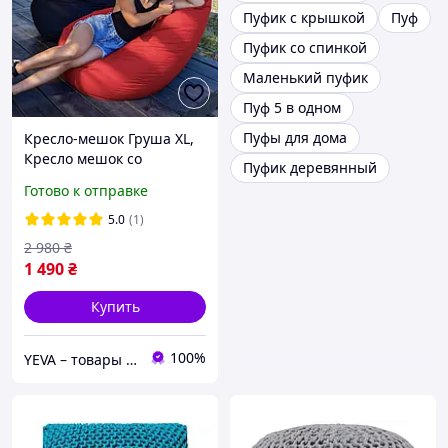
Пуфик с крышкой
Пуф
Пуфик со спинкой
Маленький пуфик
Пуф 5 в одном
Пуфы для дома
Кресло-мешок Груша XL,
Кресло мешок со
Пуфик деревянный
сьемным чехлом,
Готово к отправке
Бескаркасные пуфы и
кресла, Кресло мешок для
5.0
(1)
ребенка
2 980
₴
1 490
₴
Купить
100%
YEVA – товары для отдыха и новогодний декор