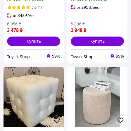
квадратный чёрный 50
квадратный белый 50 см
см на колесах
на колесах
295
5.0
(1)
от
₴
/мес
348
от
₴
/мес
6 956
₴
5 896
₴
3 478
₴
2 948
₴
Купить
Купить
99%
99%
Toysik Shop
Toysik Shop