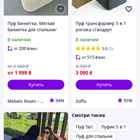
Пуф банкетка. Мягкая
Пуф трансформер 5 в 1
банкетка для спальни/
рогожа стандарт
прихожей. Мягкая
В наличии
В наличии
банкетка-пуф.
200
от
₴
/мес
5.0
(2)
515
от
₴
/мес
от
2 500
₴
3 390
₴
от
1 999
₴
3 090
₴
Купить
Купить
94%
95%
Mebels Room – ми за комфорт та зручність для вас
Soffo
Смотри также
Пуф 5в1
Пуфик 5 в 1
Пуф для спальни