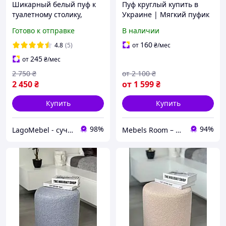
Шикарный белый пуф к
Пуф круглый купить в
туалетному столику,
Украине | Мягкий пуфик
пуфик экокожа
для интерьера
Готово к отправке
В наличии
160
4.8
(5)
от
₴
/мес
245
от
₴
/мес
2 750
₴
от
2 100
₴
2 450
₴
от
1 599
₴
Купить
Купить
98%
94%
LagoMebel - сучасні меблі та дзеркала
Mebels Room – ми за комфорт та зручність для вас