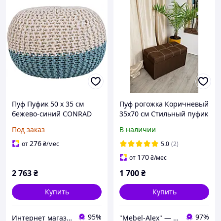
Пуф Пуфик 50 х 35 см
Пуф рогожка Коричневый
бежево-синий CONRAD
35х70 см Стильный пуфик
для прихожей Мягкий
Под заказ
В наличии
пуф для дома Пуф с
нишей для хранения
276
от
₴
/мес
5.0
(2)
170
от
₴
/мес
2 763
₴
1 700
₴
Купить
Купить
95%
97%
Интернет магазин - Маркет
"Mebel-Alex" — Мебельный салон: диваны, кресла, пуфы, комплекты.