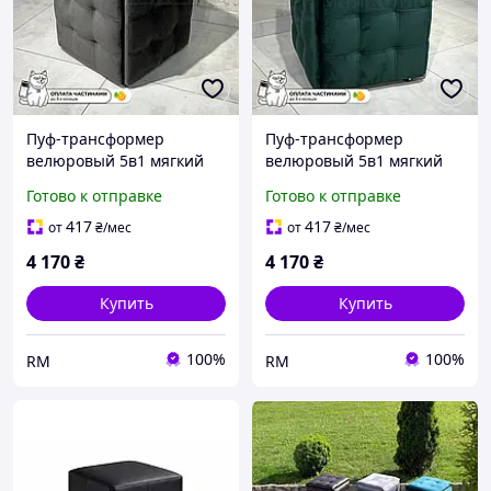
Пуф-трансформер
Пуф-трансформер
велюровый 5в1 мягкий
велюровый 5в1 мягкий
смарт-куб,пуфики для
смарт-куб,пуфики для
Готово к отправке
Готово к отправке
прихожей,лофт стулья от
прихожей,лофт стулья от
производителя RMX
производителя зеленый
417
417
от
₴
/мес
от
₴
/мес
RMX
4 170
₴
4 170
₴
Купить
Купить
100%
100%
RM
RM