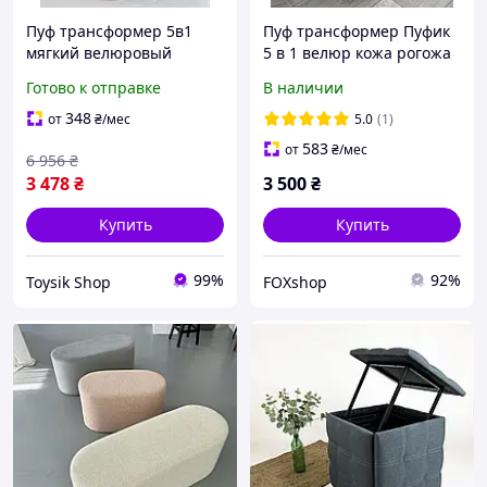
Пуф трансформер 5в1
Пуф трансформер Пуфик
мягкий велюровый
5 в 1 велюр кожа рогожа
каркасный раскладной
стул пять в одном
Готово к отправке
В наличии
квадратный коричневый
смартмебель смарт пуфик
шоколадный 50 см на
куб в прихожую
348
от
₴
/мес
5.0
(1)
колесах
583
от
₴
/мес
6 956
₴
3 478
₴
3 500
₴
Купить
Купить
99%
92%
Toysik Shop
FOXshop