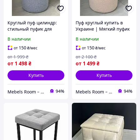
Круглый пуф цилиндр:
Пуф круглый купить в
стильный пуфик для
Украине | Мягкий пуфик
комнаты или прихожей
для интерьера
В наличии
В наличии
150
150
от
₴
/мес
от
₴
/мес
от
1 999
₴
от
2 100
₴
от
1 498
₴
от
1 499
₴
Купить
Купить
94%
94%
Mebels Room – ми за комфорт та зручність для вас
Mebels Room – ми за комфорт та зручність для вас