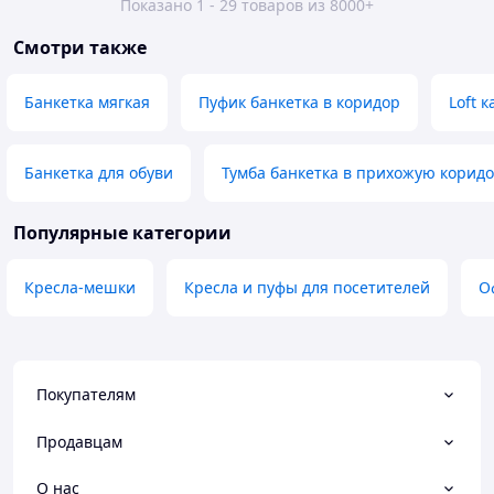
Показано 1 - 29 товаров из 8000+
Смотри также
Банкетка мягкая
Пуфик банкетка в коридор
Loft к
Банкетка для обуви
Тумба банкетка в прихожую корид
Популярные категории
Кресла-мешки
Кресла и пуфы для посетителей
О
Покупателям
Продавцам
О нас