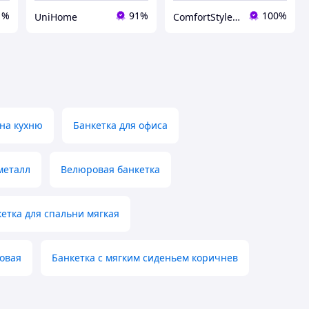
1%
91%
100%
UniHome
ComfortStyle — стиль и комфорт в каждой детали
 на кухню
Банкетка для офиса
металл
Велюровая банкетка
етка для спальни мягкая
довая
Банкетка с мягким сиденьем коричнев