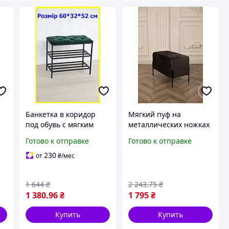
Банкетка в коридор
Мягкий пуф на
под обувь с мягким
металлических ножках
сиденьем и двумя
велюр Графит
Готово к отправке
Готово к отправке
см
полочками 60*32*52 см
63×34×42, красивый
изумрудная, полка для
велюровый пуфик
230
от
₴
/мес
обуви
банкетка в
коридор,прихожую
1 644
₴
2 243
.75
₴
1 380
.96
₴
1 795
₴
Купить
Купить