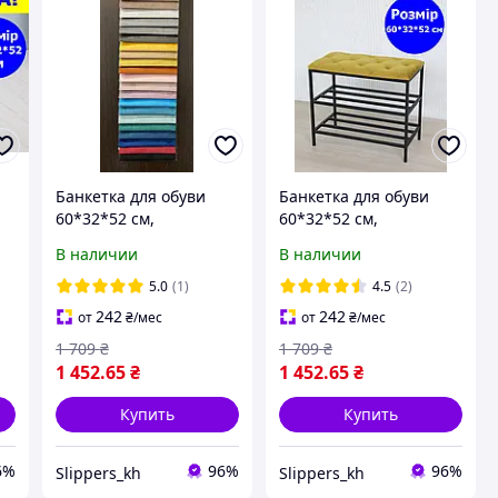
Банкетка для обуви
Банкетка для обуви
60*32*52 см,
60*32*52 см,
велюровая мягкая
велюровая мягкая
В наличии
В наличии
банкетка 2 полочки
банкетка 2 полочки
а
горчичная, пуф
желтая, пуф полочка
5.0
(1)
4.5
(2)
полочка для обуви
для обуви прошитая
242
242
от
₴
/мес
от
₴
/мес
прошитая
1 709
₴
1 709
₴
1 452
.65
₴
1 452
.65
₴
Купить
Купить
6%
96%
96%
Slippers_kh
Slippers_kh