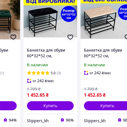
буви
Банкетка для обуви
Банкетка для обуви
60*32*52 см,
60*32*52 см,
ягкая
велюровая мягкая
велюровая мягкая
В наличии
В наличии
кетка
банкетка 2 полочки
банкетка 2 полочки
 каркас
черная, пуф полочка
бежевая, пуф полочк
242
(1)
5.0
(3)
от
₴
/мес
для обуви прошитая
для обуви прошитая
242
от
₴
/мес
1 709
₴
1 709
₴
1 452
.65
₴
1 452
.65
₴
ь
Купить
Купить
94%
96%
9
Slippers_kh
Slippers_kh