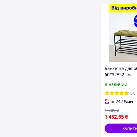
Банкетка для о
60*32*52 см,
велюровая мяг
В наличии
банкетка 2 пол
зеленая, пуф п
5.0
для обуви про
242
от
₴
/мес
1 709
₴
1 452
.65
₴
Купит