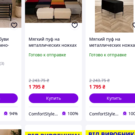
буви
Мягкий пуф на
Мягкий пуф на
мно-
металлических ножках
металлических ножка
велюр 63×34×42 см,
черный велюр
Готово к отправке
Готово к отправке
кетка
красивый велюровый
63×34×42, красивый
 каркас
пуфик банкетка в
велюровый пуфик
(3)
коридор, прихожую
банкетка в
обуви
коридор,прихожую
2 243
.75
₴
2 243
.75
₴
1 795
₴
1 795
₴
ь
Купить
Купить
94%
100%
10
ComfortStyle — стиль и комфорт в каждой детали
ComfortStyle — стиль и комфорт в каждой детали