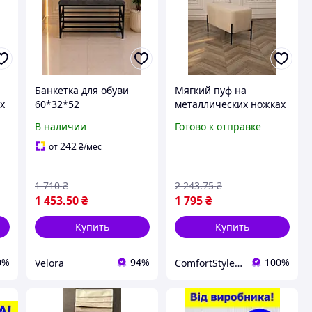
Банкетка для обуви
Мягкий пуф на
х
60*32*52
металлических ножках
см,велюровая мягкая
молоко велюр
В наличии
Готово к отправке
банкетка 2 полочки
63×34×42, красивый
темно-серая, пуф
велюровый пуфик
242
от
₴
/мес
полочка для обуви
банкетка в
коридор,прихожую
1 710
₴
2 243
.75
₴
1 453
.50
₴
1 795
₴
Купить
Купить
0%
94%
100%
Velora
ComfortStyle — стиль и комфорт в каждой детали