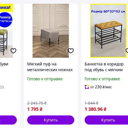
буви
Мягкий пуф на
Банкетка в коридор
металлических ножках
под обувь с мягким
кая
серый велюр 63×34×42,
сиденьем и двумя
Готово к отправке
Готово к отправке
очки
красивый велюровый
полочками 60*32*52 
олочка
пуфик банкетка в
горчичная, полка для
230
(2)
от
₴
/мес
шитая
коридор,прихожую
обуви
2 243
.75
₴
1 644
₴
1 795
₴
1 380
.96
₴
ь
Купить
Купить