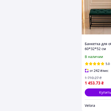
Банкетка для о
60*32*52 см
изумрудная, м
В наличии
велюровая бан
металлический
5.0
на 2 полочки
242
от
₴
/мес
1 710
.27
₴
1 453
.73
₴
Купит
Velora