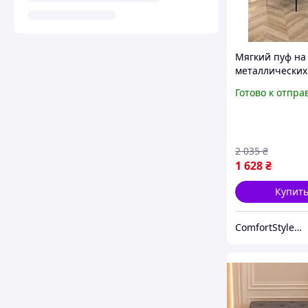
Мягкий пуф на
металлических
черный велюр
Готово к отпра
43×34×42, кра
велюровый пу
банкетка в
коридор,прих
2 035
₴
1 628
₴
Купит
ComfortStyle — стиль и комфорт в каждой детали