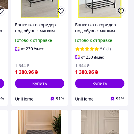
Банкетка в коридор
Банкетка в коридор
х
под обувь с мягким
под обувь с мягким
сиденьем и двумя
сиденьем и двумя
Готово к отправке
Готово к отправке
й
полочками 60*32*52 см
полочками 60*32*52 см
бежевая, полка для
черная, полка для
230
от
₴
/мес
5.0
(1)
обуви
обуви
230
от
₴
/мес
1 644
₴
1 644
₴
1 380
.96
₴
1 380
.96
₴
Купить
Купить
0%
91%
91%
UniHome
UniHome