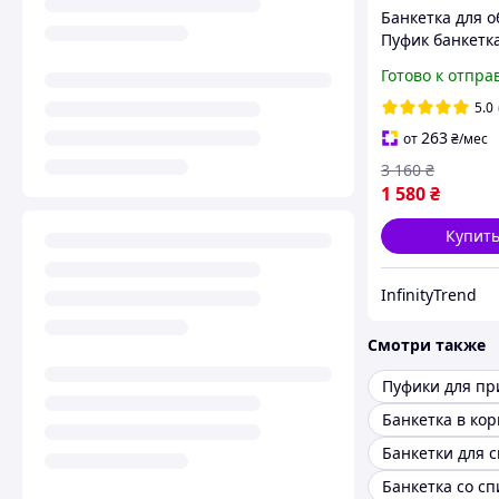
Банкетка для о
Пуфик банкетка
коридор Банке
Готово к отпра
обуви с велюр
сиденьем 60см
5.0
263
от
₴
/мес
3 160
₴
1 580
₴
Купит
InfinityTrend
Смотри также
Пуфики для п
Банкетка в ко
Банкетки для 
Банкетка со с