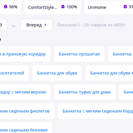
96%
100%
9
ComfortStyle — стиль и комфорт в каждой детали
UniHome
3
...
Вперед
Показано 1 - 29 товаров из 4000+
е
а в прихожую коридор
Банкетка прошитая
Банкетка
посетителей
Банкетка для обуви
Банкетка для обуви 
ридор с мягким верхом
Банкетка пуфик для дома
Банк
гким сиденьем фиолетов
Банкетка с мягким сиденьем бор
гким сиденьем бежевая