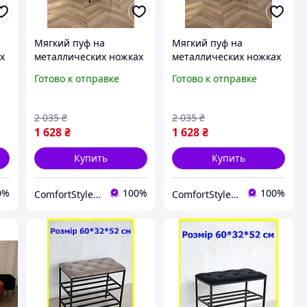
Мягкий пуф на
Мягкий пуф на
х
металлических ножках
металлических ножках
серый велюр 43×34×42,
молоко велюр
Готово к отправке
Готово к отправке
красивый велюровый
43×34×42, красивый
пуфик банкетка в
велюровый пуфик
коридор,прихожую
банкетка в
2 035
₴
2 035
₴
коридор,прихожую
1 628
₴
1 628
₴
Купить
Купить
0%
100%
100%
ComfortStyle — стиль и комфорт в каждой детали
ComfortStyle — стиль и комфорт в каждой детали