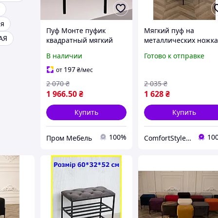
ая
Пуф Монте пуфик
Мягкий пуф на
АЯ
квадратный мягкий
металлических ножка
тумба пуф в коридор
велюр Графит
В наличии
Готово к отправке
спальню пуфы с
43×34×42, красивый
металлическими
велюровый пуфик
197
от
₴
/мес
ножками банкетка
банкетка в
2 070
₴
2 035
₴
коридор,прихожую
1 966
.50
₴
1 628
₴
Купить
Купить
100%
10
Пром Мебель
ComfortStyle — стиль и комфорт в каждой детали