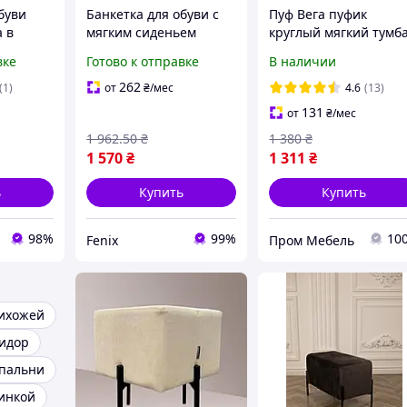
буви
Банкетка для обуви с
Пуф Вега пуфик
 в
мягким сиденьем
круглый мягкий тумба
тка для
Банкетка для офиса
пуф в коридор спаль
вке
Готово к отправке
В наличии
овым
Пуфик банкетка в
пуфы банкетка в
коридор Банкетки
прихожую 37х37х45с
262
(1)
от
₴
/мес
4.6
(13)
велюр
пуфики для дома
131
от
₴
/мес
1 962
.50
₴
1 380
₴
1 570
₴
1 311
₴
ь
Купить
Купить
98%
99%
10
Fenix
Пром Мебель
рихожей
ридор
спальни
пинкой