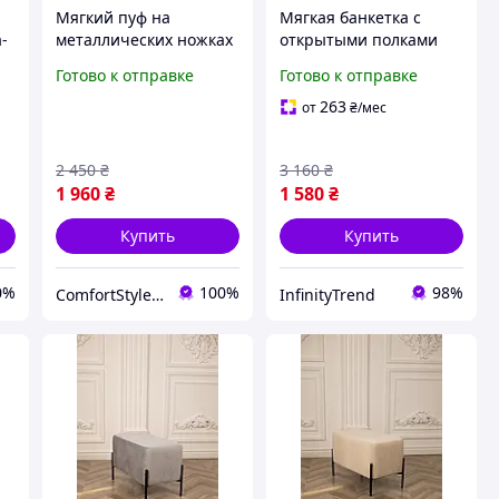
Мягкий пуф на
Мягкая банкетка с
-
металлических ножках
открытыми полками
ню
Тедди 63×34×42 см,
Банкетка для обуви
Готово к отправке
Готово к отправке
красивый каркасный
велюр Пуфик банкетка
м
пуфик банкетка в
в коридор
263
от
₴
/мес
коридор, прихожую
спальню
2 450
₴
3 160
₴
1 960
₴
1 580
₴
Купить
Купить
0%
100%
98%
ComfortStyle — стиль и комфорт в каждой детали
InfinityTrend