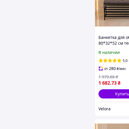
Банкетка для о
80*32*52 см те
серая, мягкая
В наличии
велюровая бан
металлический
5.0
на 2 полочки,
280
от
₴
/мес
подставка для 
1 979
.68
₴
1 682
.73
₴
Купит
Velora