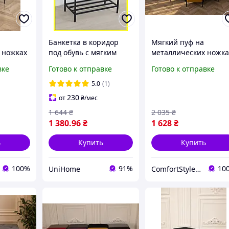
Банкетка в коридор
Мягкий пуф на
 ножках
под обувь с мягким
металлических ножка
сиденьем и двумя
велюр 43×34×42 см,
вке
Готово к отправке
Готово к отправке
сивый
полочками 60*32*52 см
красивый велюровы
фик
темно-серая, полка для
пуфик банкетка в
5.0
(1)
обуви
коридор, прихожую
230
от
₴
/мес
ожую
1 644
₴
2 035
₴
1 380
.96
₴
1 628
₴
ь
Купить
Купить
100%
91%
10
UniHome
ComfortStyle — стиль и комфорт в каждой детали