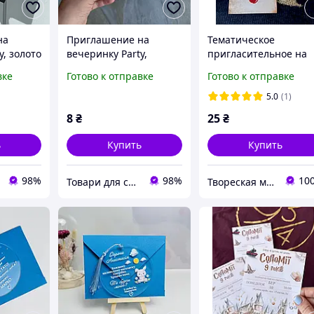
на
Приглашение на
Тематическое
y, золото
вечеринку Party,
пригласительное на
х 15 см
розовый на белом, 10 х
Детский день
вке
Готово к отправке
Готово к отправке
15 см
рождения в стиле
Письмо Гарри Поттер
5.0
(1)
8
₴
25
₴
ь
Купить
Купить
98%
98%
10
Товари для свята, декору та пакування - інтернет магазин Аладдін
Твореская мастерская "JulArts"