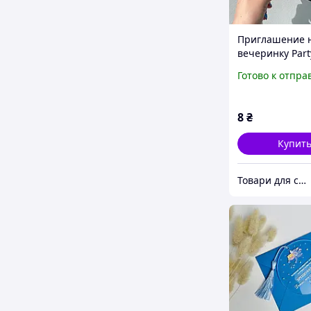
Приглашение 
вечеринку Part
на черном, 10 
Готово к отпра
8
₴
Купит
Товари для свята, декору та пакування - інтернет магазин Аладдін