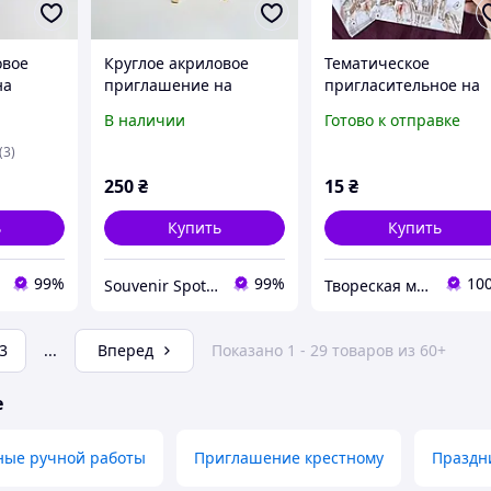
овое
Круглое акриловое
Тематическое
на
приглашение на
пригласительное на
крестных
крестины для крестных
Детский день
В наличии
Готово к отправке
той.
с именами и датой.
рождения в стиле
ые на
Пригласительные на
Гарри Поттера
(3)
крещение.
250
₴
15
₴
ь
Купить
Купить
99%
99%
10
Souvenir Spot - Оригинальные сувенирные изделия
Твореская мастерская "JulArts"
3
...
Вперед
Показано 1 - 29 товаров из 60+
е
ные ручной работы
Приглашение крестному
Праздн