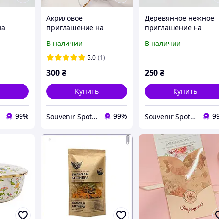
Акриловое
Деревянное нежное
на
приглашение на
приглашение на
крестных
крестины для крестных
крестины для крестн
В наличии
В наличии
той.
с именами и датой в
с именами и датой.
ые на
деревянной подставке
Пригласительные на
5.0
(1)
крещение.
300
₴
250
₴
ь
Купить
Купить
99%
99%
9
Souvenir Spot - Оригинальные сувенирные изделия
Souvenir Spot - Оригинальные сувенирные изделия