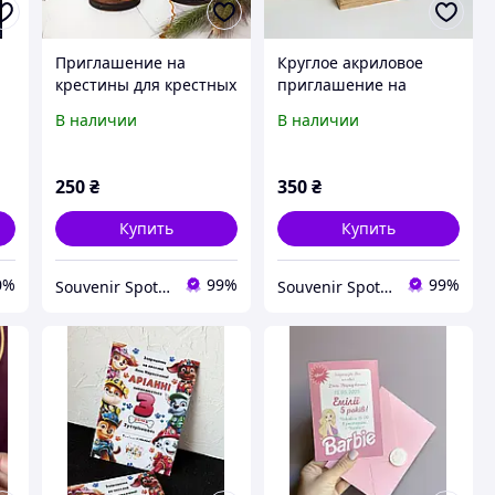
Приглашение на
Круглое акриловое
крестины для крестных
приглашение на
с индивидуальным
крестины для крестных
В наличии
В наличии
текстом и именами.
с именами и датой.
а
Пригласительные на
Пригласительные с
крещение.
подставкой
250
₴
350
₴
Купить
Купить
0%
99%
99%
Souvenir Spot - Оригинальные сувенирные изделия
Souvenir Spot - Оригинальные сувенирные изделия