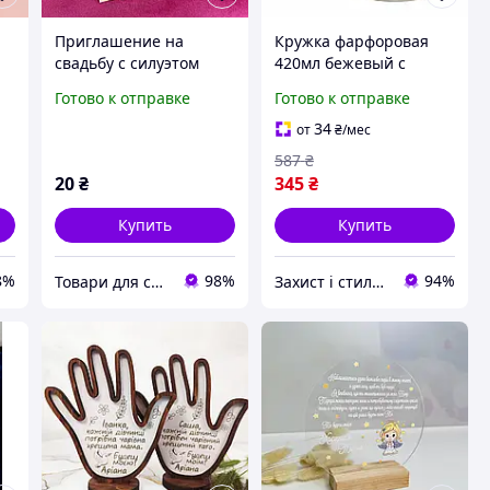
Приглашение на
Кружка фарфоровая
свадьбу с силуэтом
420мл бежевый с
молодожёнов, цвет
золотым ободком и
Готово к отправке
Готово к отправке
молочный, 12 х 19 см, 1
ручкой для чая и кофе
шт
шт
34
от
₴
/мес
587
₴
20
₴
345
₴
Купить
Купить
8%
98%
94%
Товари для свята, декору та пакування - інтернет магазин Аладдін
Захист і стиль — в одному магазині