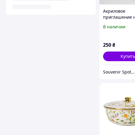
Акриловое
приглашение 
крестины для 
В наличии
с именами и да
Пригласительн
крещение.
250
₴
Купит
Souvenir Spot - Оригинальные сувенирные изделия