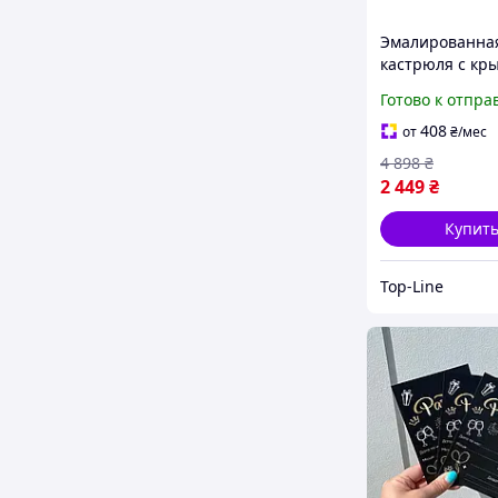
Эмалированна
кастрюля с кр
5,5 л HP-2-113 
Готово к отпра
удобного
приготовления
408
от
₴
/мес
хранения блю
4 898
₴
2 449
₴
Купит
Top-Line