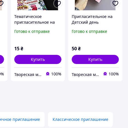
Тематическое
Пригласительное на
пригласительное на
Детский день
Детский день
рождения Барби
Готово к отправке
Готово к отправке
рождения Щенячий
Патруль
15
₴
50
₴
Купить
Купить
0%
100%
100%
Твореская мастерская "JulArts"
Твореская мастерская "JulArts"
ичное приглашение
Классическое приглашение