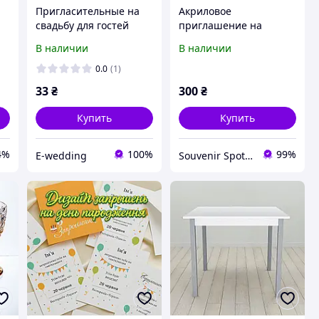
Пригласительные на
Акриловое
свадьбу для гостей
приглашение на
ие
крестины для крестных
В наличии
В наличии
с именами и датой в
деревянной подставке
0.0
(1)
33
₴
300
₴
Купить
Купить
4%
100%
99%
E-wedding
Souvenir Spot - Оригинальные сувенирные изделия