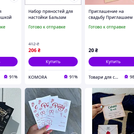
я
Набор пряностей для
Приглашение на
ышкой
настойки Бальзам
свадьбу Приглашаем
для
Битнера 3 литра для
вас на главный
вке
Готово к отправке
Готово к отправке
приготовления
праздник нашей
 и
крепких напитков в
жизни, 12 х 19 см, 1 
д
домашних условиях
412
₴
206
₴
20
₴
ь
Купить
Купить
91%
91%
9
KOMORA
Товари для свята, декору та пакування - інтернет магазин Аладдін