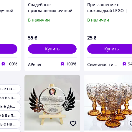
Свадебные
Приглашение с
ручной
приглашения ручной
шоколадкой LEGO |
рте |
работы в конверте |
Именное приглашен
В наличии
В наличии
Стильное
на День рождения |
ное
минималистичное
Готовый подарок для
на
приглашение на
гостей
55
₴
25
₴
стей
свадьбу для гостей
Малиновые
ь
Купить
Купить
100%
100%
9
APelier
Семейная типография «Мир Праздника» | Полиграфия, печать и индивидуальный дизайн
Пригласительные на свадьбу
Приглашения на выпускной
Пригласительные день рождения
Приглашения на выпускной бал
Пригласительные на последний звонок