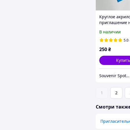
Круглое акрил
приглашение 
крестины для 
В наличии
с именами и да
Пригласительн
5.0
крещение.
250
₴
Купит
Souvenir Spot - Оригинальные сувенирные изделия
1
2
Смотри такж
Пригласитель