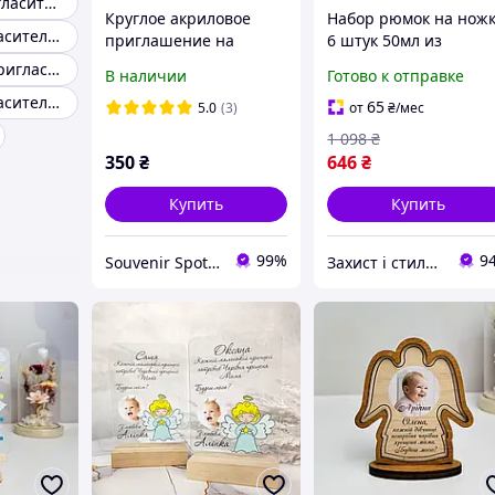
Красивые пригласительные на свадьбу
Круглое акриловое
Набор рюмок на нож
Готовые пригласительные
приглашение на
6 штук 50мл из
крестины для крестных
толстого стекла для
Деревянные пригласительные
В наличии
Готово к отправке
с именами и датой.
крепких напитков
Детские пригласительные
Пригласительные на
65
5.0
(3)
от
₴
/мес
крещение.
1 098
₴
350
₴
646
₴
Купить
Купить
99%
9
Souvenir Spot - Оригинальные сувенирные изделия
Захист і стиль — в одному магазині