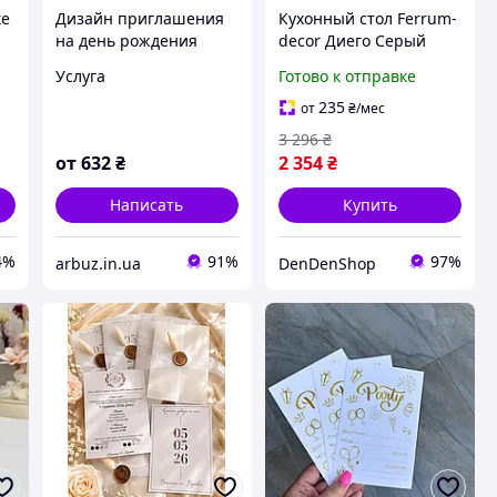
ке
Дизайн приглашения
Кухонный стол Ferrum-
на день рождения
decor Диего Серый
75x70 см компактный
Услуга
Готово к отправке
стильный стол из ДСП
для маленькой кухни
235
от
₴
/мес
3 296
₴
от
632
₴
2 354
₴
Написать
Купить
4%
91%
97%
arbuz.in.ua
DenDenShop