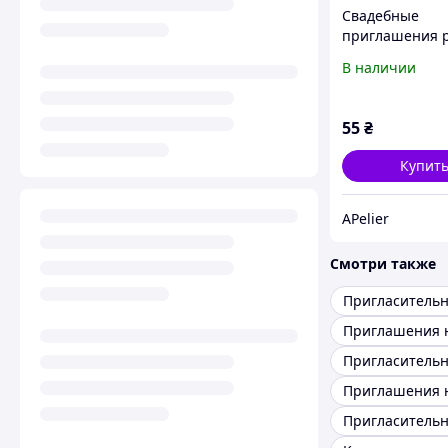
Свадебные
приглашения 
работы в конве
В наличии
Стильное
минималистич
приглашение 
55
₴
свадьбу для го
Купит
APelier
Смотри также