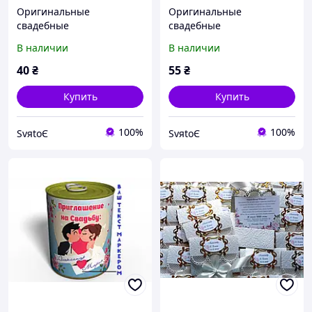
Оригинальные
Оригинальные
свадебные
свадебные
пригласительные,
пригласительные,
В наличии
В наличии
приглашение на свадьбу
приглашение на свадьбу
ручной работы ажурные
ручной работы ажурные
40
₴
55
₴
Купить
Купить
100%
100%
SvяtoЄ
SvяtoЄ