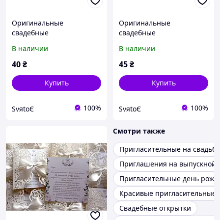
Оригинальные
Оригинальные
свадебные
свадебные
пригласительные,
пригласительные,
В наличии
В наличии
приглашение на свадьбу
приглашение на свадьбу
ручной работы ажурные
ручной работы ажурные
40
₴
45
₴
бирюза
Купить
Купить
100%
100%
SvяtoЄ
SvяtoЄ
Смотри также
Пригласительные на свадьбу
Приглашения на выпускной
Пригласительные день рожд
Красивые пригласительные 
Свадебные открытки