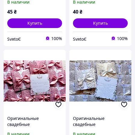
В наличии
В наличии
приглашение на свадьбу
приглашение на свадьбу
ручной работы ажурные
ручной работы ажурные
45
₴
40
₴
бирюза
Купить
Купить
100%
100%
SvяtoЄ
SvяtoЄ
Оригинальные
Оригинальные
свадебные
свадебные
пригласительные,
пригласительные,
В наличии
В наличии