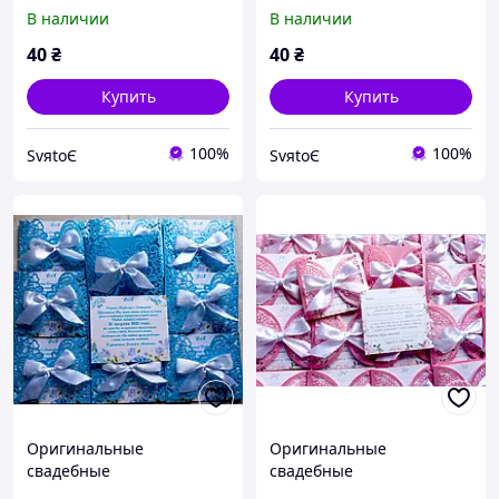
пригласительные,
пригласительные,
В наличии
В наличии
приглашение на свадьбу
приглашение на свадьбу
ручной работы ажурные
ручной работы ажурные
40
₴
40
₴
Купить
Купить
100%
100%
SvяtoЄ
SvяtoЄ
Оригинальные
Оригинальные
свадебные
свадебные
пригласительные,
пригласительные,