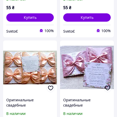
приглашение на свадьбу
приглашение на свадьбу
ручной работы ажурные
ручной работы ажурные
55
₴
55
₴
пудра
айвори
Купить
Купить
100%
100%
SvяtoЄ
SvяtoЄ
Оригинальные
Оригинальные
свадебные
свадебные
пригласительные,
пригласительные,
В наличии
В наличии
приглашение на свадьбу
приглашение на свадьбу