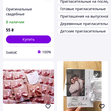
Пригласительные на послед
Готовые пригласительные
Оригинальные
свадебные
Приглашения на выпускной 
пригласительные,
В наличии
Деревянные пригласительн
приглашение на свадьбу
ручной работы ажурные
55
₴
Детские пригласительные
айвори
Купить
100%
SvяtoЄ