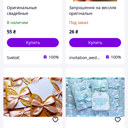
Оригинальные
Запрошення на весілля
свадебные
оригінальні
пригласительные,
В наличии
Под заказ
приглашение на свадьбу
ручной работы ажурные
55
₴
26
₴
пудра
Купить
Купить
100%
100%
SvяtoЄ
invitation_wedding