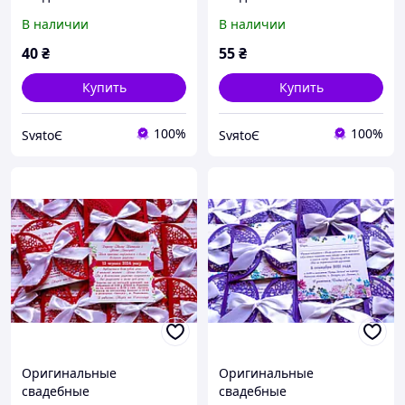
пригласительные,
пригласительные,
В наличии
В наличии
приглашение на свадьбу
приглашение на свадьбу
ручной работы ажурные
ручной работы ажурные
40
₴
55
₴
айвори
Купить
Купить
100%
100%
SvяtoЄ
SvяtoЄ
Оригинальные
Оригинальные
свадебные
свадебные