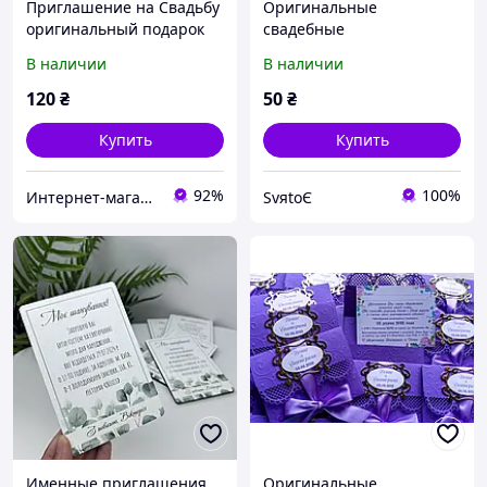
Приглашение на Свадьбу
Оригинальные
оригинальный подарок
свадебные
пригласительные,
В наличии
В наличии
приглашение на свадьбу
ручной работы ажурные
120
₴
50
₴
в конверте
Купить
Купить
92%
100%
Интернет-магазин "Удиви Всех"
SvяtoЄ
Именные приглашения
Оригинальные