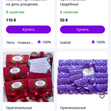
на день рождение,
свадебные
юбилей, свадьбу,
пригласительные,
В наличии
В наличии
крестины, оригинальные
приглашение на свадьбу
приглашения из дерева
ручной работы ажурные
110
₴
50
₴
в конверте
Купить
Купить
100%
100%
7Arts - Уникальные подарки из дерева!
SvяtoЄ
Оригинальные
Оригинальные