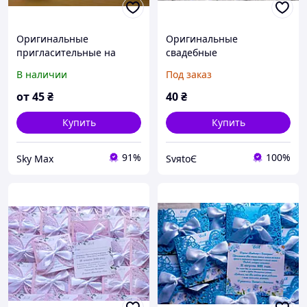
Оригинальные
Оригинальные
пригласительные на
свадебные
свадьбу
пригласительные,
В наличии
Под заказ
приглашение на свадьбу
ручной работы ажурные
от
45
₴
40
₴
айвори
Купить
Купить
91%
100%
Sky Max
SvяtoЄ