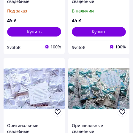
свадебные
свадебные
пригласительные,
пригласительные,
Под заказ
В наличии
приглашение на свадьбу
приглашение на свадьбу
ручной работы ажурные
ручной работы ажурные
45
₴
45
₴
Купить
Купить
100%
100%
SvяtoЄ
SvяtoЄ
Оригинальные
Оригинальные
свадебные
свадебные