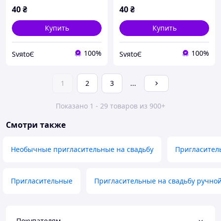
ручной работы ажурные
ручной работы ажурные
40
₴
40
₴
пудра
пудра
Купить
Купить
100%
100%
SvяtoЄ
SvяtoЄ
1
2
3
...
Показано 1 - 29 товаров из 900+
Смотри также
Необычные пригласительные на свадьбу
Пригласител
Пригласительные
Пригласительные на свадьбу ручно
Покупателям