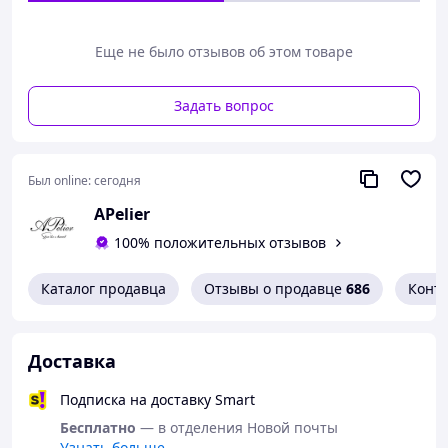
карточка з текстом плотностью 200 г/м2, печать
цветная, одностороняя, текст редактируеться под
Вас;
Еще не было отзывов об этом товаре
конверт-картон плотностью 160 г/м2, надпись
золотом или серебром, цвет конверта может быть
Задать вопрос
другой;
декор: кисточка (цвет может быть другой);
размер приглашения: 10х14,5 см;
срок готовности зависит от обьема роботы.
Был online:
сегодня
В обьявлениях есть много вариантов приглашений=)
APelier
Заказ береться в работу после утверждения макета и
100% положительных отзывов
внесения оплаты.
viber/telegram +380953116429.
Каталог продавца
Отзывы о продавце
686
Конт
Доставка
Подписка на доставку Smart
Бесплатно
— в отделения Новой почты
Узнать больше