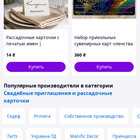
Рассадочные карточки с
Набор прикольных
печатью имен |
сувенирных карт членства
Персонализация (RK-0001)
«Gay Club / Pride
14
₴
360
₴
Membership» темно-синие
(3 шт.) / Подарочные ПВХ-
Купить
Купить
карты для стирки и ро
Популярные производители
в категории
Свадебные приглашения и рассадочные
карточки
Седеф
Primera
Собственное производство
С
7arts
Украина ТД
Manific Decor
Принцесса