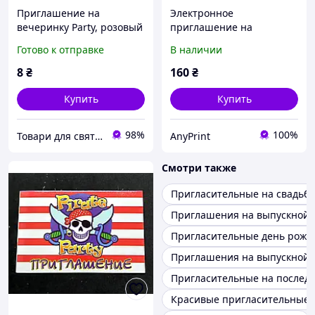
Приглашение на
Электронное
вечеринку Party, розовый
приглашение на
на белом, 10 х 15 см
вечеринку 90-х "Назад в
Готово к отправке
В наличии
90-е"
8
₴
160
₴
Купить
Купить
98%
100%
Товари для свята, декору та пакування - інтернет магазин Аладдін
AnyPrint
Смотри также
Пригласительные на свадьбу
Приглашения на выпускной
Пригласительные день рожд
Приглашения на выпускной 
Пригласительные на послед
Красивые пригласительные 