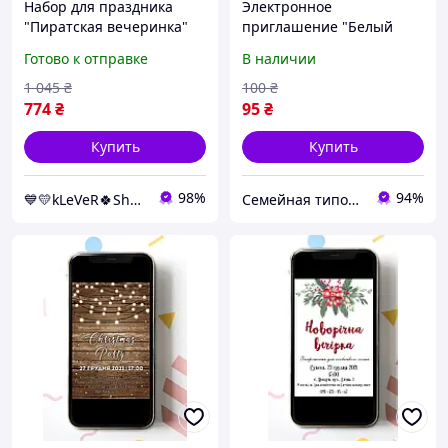
Набор для праздника
Электронное
"Пиратская вечеринка"
приглашение "Белый
(укр) [tsi100429-ТSІ]
фон, новогодний декор"
Готово к отправке
В наличии
на новогоднюю
вечеринку
1 045
₴
100
₴
774
₴
95
₴
Купить
Купить
98%
94%
💙💛kLeVeR🍀Shop🍀
Семейная типография «Мир Праздника» | Полиграфия, печать и индивидуальный дизайн