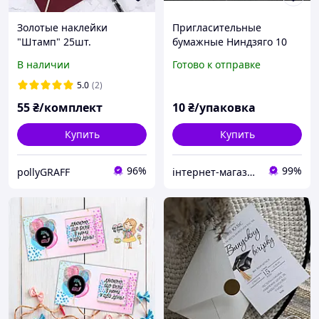
Золотые наклейки
Пригласительные
"Штамп" 25шт.
бумажные Ниндзяго 10
шт, приглашение
В наличии
Готово к отправке
двухстороннее на день
рождения
5.0
(2)
55
₴/комплект
10
₴/упаковка
Купить
Купить
96%
99%
pollyGRAFF
інтернет-магазин Теремок