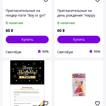
Пригласительные на
Пригласительные на
гендер-пати "Boy or girl"
день рождения "Happy
воздушные шары 10 шт
Birthday Party" 10 шт
В наличии
В наличии
60
₴
60
₴
Купить
Купить
99%
99%
СвятоБум
СвятоБум