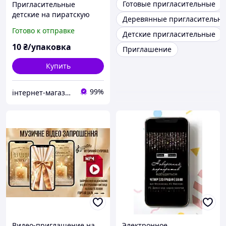
Готовые пригласительные
Пригласительные
детские на пиратскую
Деревянные пригласительн
вечеринку 10 шт,
Готово к отправке
Детские пригласительные
открытка приглашение
на детский день
10
₴/упаковка
Приглашение
рождения
Купить
99%
інтернет-магазин Теремок
Видео-приглашение на
Электронное