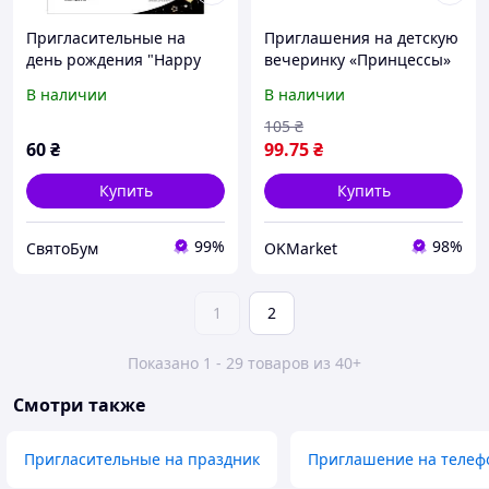
Пригласительные на
Приглашения на детскую
день рождения "Happy
вечеринку «Принцессы»
Birthday Party" black 10
5 шт с конвертами
В наличии
В наличии
шт
комбинированный Lidl
105
₴
60
₴
99
.75
₴
Купить
Купить
99%
98%
СвятоБум
OKMarket
1
2
Показано 1 - 29 товаров из 40+
Смотри также
Пригласительные на праздник
Приглашение на телеф