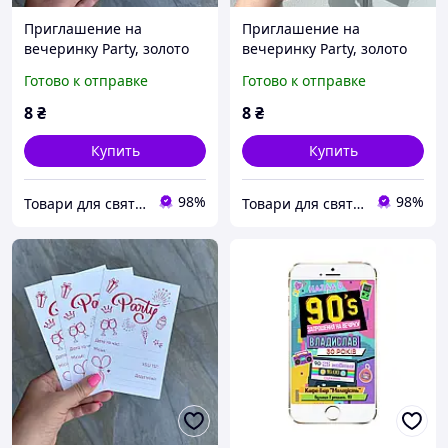
Приглашение на
Приглашение на
вечеринку Party, золото
вечеринку Party, золото
на белом, 10 х 15 см
на черном, 10 х 15 см
Готово к отправке
Готово к отправке
8
₴
8
₴
Купить
Купить
98%
98%
Товари для свята, декору та пакування - інтернет магазин Аладдін
Товари для свята, декору та пакування - інтернет магазин Аладдін