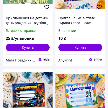
Приглашения на детский
Приглашение в стиле
день рождения "Футбол",
"Бравл Старс. Brawl
10 шт
Stars", 10*7 см
Готово к отправке
В наличии
25
₴/упаковка
10
₴
Купить
Купить
98%
100%
Мега Праздник – магазин аксессуаров для праздника и все для оформления воздушными шарами ОПТ.
AnyPrint