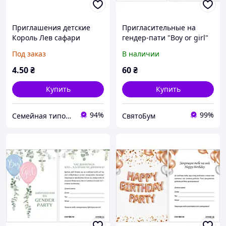
Приглашения детские
Пригласительные на
Король Лев сафари
гендер-пати "Boy or girl"
10 шт
Под заказ
В наличии
4
.50
₴
60
₴
Купить
Купить
94%
99%
Семейная типография «Мир Праздника» | Полиграфия, печать и индивидуальный дизайн
СвятоБум