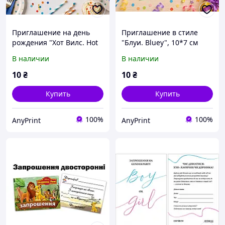
Приглашение на день
Приглашение в стиле
рождения "Хот Вилс. Hot
"Блуи. Bluey", 10*7 см
Wheels", 10*7 см
В наличии
В наличии
10
₴
10
₴
Купить
Купить
100%
100%
AnyPrint
AnyPrint