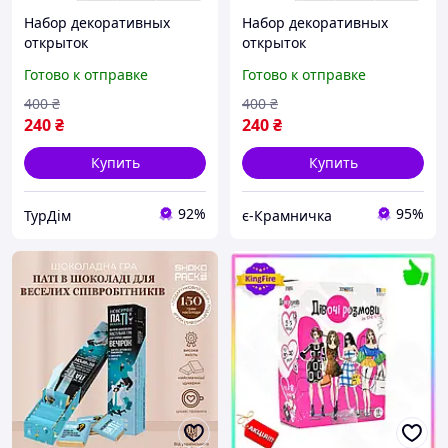
Набор декоративных
Набор декоративных
открыток
открыток
«Кинохлопушка» (Film
«Кинохлопушка» (Film
Готово к отправке
Готово к отправке
Clapperboard) - 4 шт
Clapperboard) - 4 шт
400
₴
400
₴
240
₴
240
₴
Купить
Купить
92%
95%
ТурДім
є-Крамничка