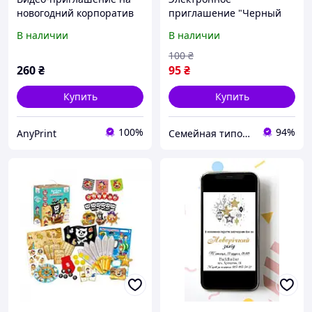
новогодний корпоратив
приглашение "Черный
"Рождественская
фон, золотые блестки" на
В наличии
В наличии
вечеринка"
новогоднюю вечеринку
100
₴
260
₴
95
₴
Купить
Купить
100%
94%
AnyPrint
Семейная типография «Мир Праздника» | Полиграфия, печать и индивидуальный дизайн