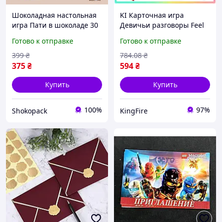
Шоколадная настольная
KI Карточная игра
игра Пати в шоколаде 30
Девичьи разговоры Feel
молочных шоколадок 150
Happy 108 карточек для
Готово к отправке
Готово к отправке
г подарок для компании
девочек вечеринок
общения и откровенны
399
₴
784
.08
₴
FIR41_R
375
₴
594
₴
Купить
Купить
100%
97%
Shokopack
KingFire