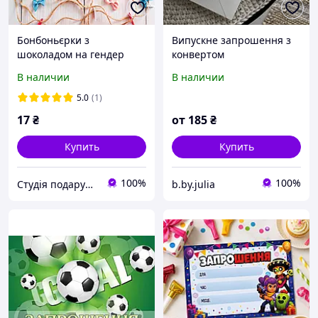
Бонбоньєрки з
Випускне запрошення з
шоколадом на гендер
конвертом
паті хлопчик або
В наличии
В наличии
дівчинка
5.0
(1)
17
₴
от
185
₴
Купить
Купить
100%
100%
Студія подарунків ручної роботи by Daria
b.by.julia