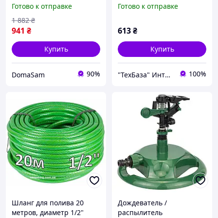
слоя садовый
Готово к отправке
Готово к отправке
армированный GRAD
1 882
₴
941
₴
613
₴
Купить
Купить
90%
100%
DomaSam
"ТехБаза" Интернет-магазин
Шланг для полива 20
Дождеватель /
метров, диаметр 1/2"
распылитель