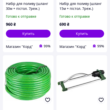
Набір для поливу (шланг
Набір для поливу (шланг
30м + пістол. 7реж.)
15м + пістол. 7реж.)
"Grad"(5019085)
"Grad"(5019075)
Готово к отправке
Готово к отправке
960
₴
690
₴
Купить
Купить
99%
99%
Магазин "Корд"
Магазин "Корд"