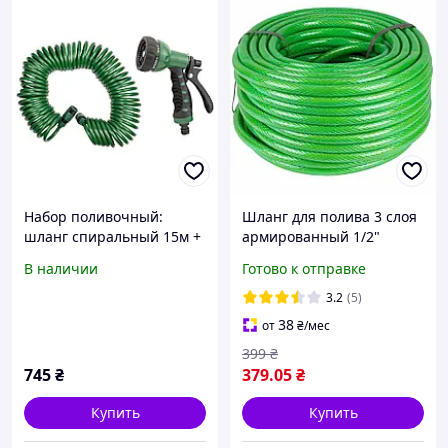
Набор поливочный:
Шланг для полива 3 слоя
шланг спиральный 15м +
армированный 1/2"
пистолет-распылитель 7-
(12.5мм) 20 м GRAD
В наличии
Готово к отправке
ми режимный GRAD
(5068035) ПВХ, зеленый
(5019075)
3.2
(5)
38
от
₴
/мес
399
₴
745
₴
379
.05
₴
Купить
Купить