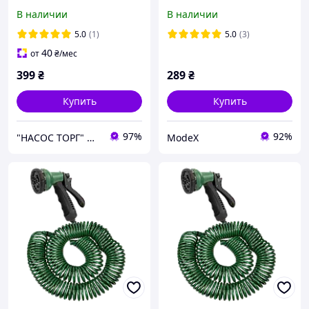
(12,5 мм) (3 слоя,
импульсный для полива
В наличии
В наличии
армированный) садовый,
огорода, сада, газона (с
поливочный ТМ GRAD
регулировкой,
5.0
(1)
5.0
(3)
ударопрочный пластик)
40
от
₴
/мес
ТМ GRAD
399
₴
289
₴
Купить
Купить
97%
92%
"НАСОС ТОРГ" Насосное оборудование, инструменты, освещение
ModeX