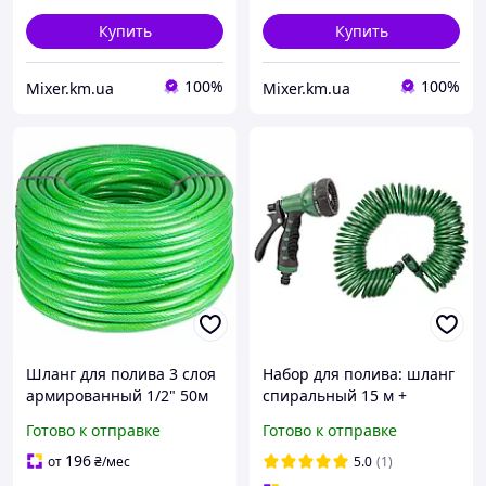
Купить
Купить
100%
100%
Mixer.km.ua
Mixer.km.ua
Шланг для полива 3 слоя
Набор для полива: шланг
армированный 1/2" 50м
спиральный 15 м +
GRAD
пистолет-распылитель 7-
Готово к отправке
Готово к отправке
режимный GRAD
(5019075)
196
от
₴
/мес
5.0
(1)