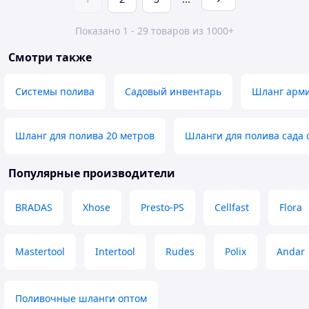
Показано 1 - 29 товаров из 1000+
Смотри также
Системы полива
Садовый инвентарь
Шланг арм
Шланг для полива 20 метров
Шланги для полива сада 
Популярные производители
BRADAS
Xhose
Presto-PS
Cellfast
Flora
Mastertool
Intertool
Rudes
Polix
Andar
Поливочные шланги оптом