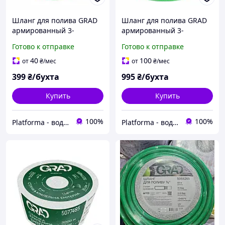
Шланг для полива GRAD
Шланг для полива GRAD
армированный 3-
армированный 3-
слойный 1/2" 20 м ПВХ
слойный 1/2" 50 м ПВХ
Готово к отправке
Готово к отправке
садовый поливочный
садовый поливочный
40
100
от
₴
/мес
от
₴
/мес
399
₴/бухта
995
₴/бухта
Купить
Купить
100%
100%
Platforma - водоснабжение, отопление и канализация- оборудование и комплектующие
Platforma - водоснабжение, отопление и канализация- оборудование и комплектующие