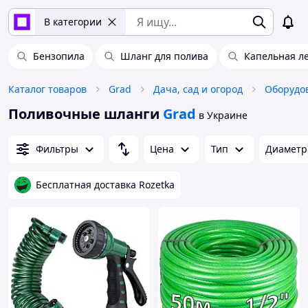
В категории
Бензопила
Шланг для полива
Капельная л
Каталог товаров
Grad
Дача, сад и огород
Оборудо
Поливочные шланги
Grad
в Украине
Фильтры
Цена
Тип
Диаметр 
Бесплатная доставка Rozetka