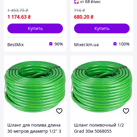
68
от
₴
/мес
1 453
.75
₴
716
₴
1 174
.63
₴
680
.20
₴
Купить
Купить
96%
100%
BestMix
Mixer.km.ua
Шланг для полива длина
Шланг поливочный 1/2
30 метров диаметр 1/2" 3
Grad 30м 5068055