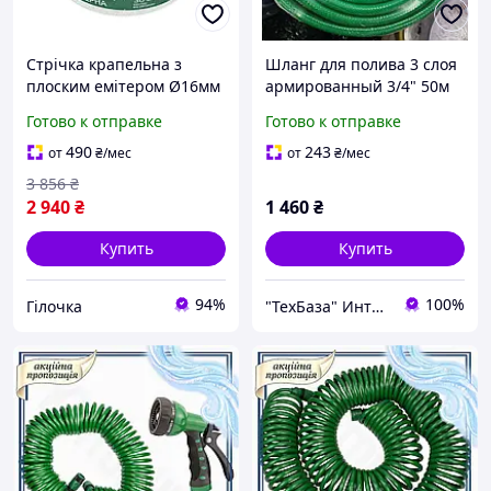
Стрічка крапельна з
Шланг для полива 3 слоя
плоским емітером Ø16мм
армированный 3/4" 50м
20см 6міл 1.38л 1000м
GRAD (5068265)
Готово к отправке
Готово к отправке
GRAD (5077615)
490
243
от
₴
/мес
от
₴
/мес
3 856
₴
2 940
₴
1 460
₴
Купить
Купить
94%
100%
Гілочка
"ТехБаза" Интернет-магазин