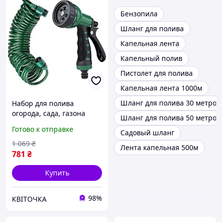
Бензопила
Шланг для полива
Капельная лента
Капельный полив
Пистолет для полива
Капельная лента 1000м
Шланг для полива 30 метров
Набор для полива
огорода, сада, газона
Шланг для полива 50 метров
(шланг спиральный 7,5 м,
Готово к отправке
Садовый шланг
пистолет распылитель 7-
ми режимный) ТМ GRAD
1 069
₴
Лента капельная 500м
781
₴
Купить
98%
КВІТОЧКА