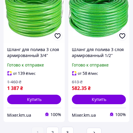
Шланг для полива 3 слоя
Шланг для полива 3 слоя
армированный 3/4"
армированный 1/2"
(19мм) 50 м GRAD
(12.5мм) 30м GRAD
Готово к отправке
Готово к отправке
(5068265) ПВХ, зеленый
(5068055), ПВХ, зеленый
139
58
от
₴
/мес
от
₴
/мес
1 460
₴
613
₴
1 387
₴
582
.35
₴
Купить
Купить
100%
100%
Mixer.km.ua
Mixer.km.ua
1
2
3
...