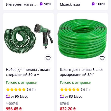
98%
100%
Интернет магазин Scotch-Rubin
Mixer.km.ua
Набор для полива : шланг
Шланг для полива 3 слоя
спиральный 30 м +
армированный 3/4"
пистолет-распылитель 7-
(19мм) 30 м GRAD
Готово к отправке
Готово к отправке
режимный GRAD
(5068255) ПВХ, зеленый
(5019085)
5.0
(1)
5.0
(1)
96
83
от
₴
/мес
от
₴
/мес
1 007
₴
876
₴
956
.65
₴
832
.20
₴