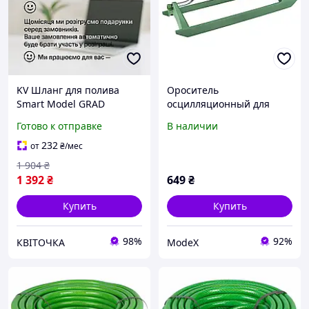
KV Шланг для полива
Ороситель
Smart Model GRAD
осцилляционный для
армированный 3 слоя 1/2
полива огорода, сада,
Готово к отправке
В наличии
дюйма 50м для сада и
газона (18 отверстий, Н-
огорода поливочный ш
образная база) ТМ GRAD
232
от
₴
/мес
99/KVI
1 904
₴
1 392
₴
649
₴
Купить
Купить
98%
92%
КВІТОЧКА
ModeX