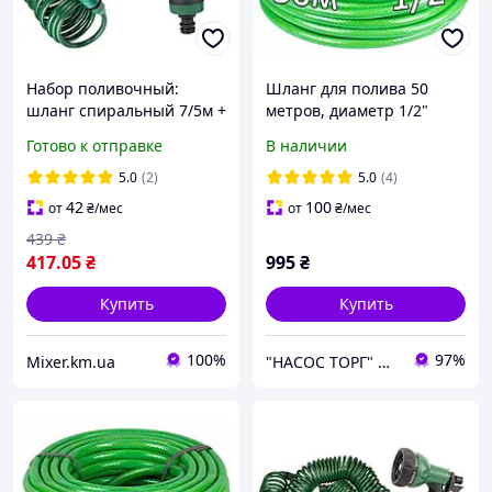
Набор поливочный:
Шланг для полива 50
шланг спиральный 7/5м +
метров, диаметр 1/2"
пистолет-распылитель 7-
(12,5 мм) (3 слоя,
Готово к отправке
В наличии
ми режимный GRAD
армированный) садовый,
(5019065)
поливочный шланг ТМ
5.0
(2)
5.0
(4)
GRAD
42
100
от
₴
/мес
от
₴
/мес
439
₴
417
.05
₴
995
₴
Купить
Купить
100%
97%
Mixer.km.ua
"НАСОС ТОРГ" Насосное оборудование, инструменты, освещение