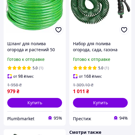
Шланг для полива
Набор для полива
огорода и растений 50
огорода, сада, газона
метров поливочный для
(спиральный шланг 30м,
Готово к отправке
Готово к отправке
орошения
пистолет распылитель 7-
армированный садовый
ми режимный) ТМ GRAD
5.0
(1)
5.0
(1)
для сада 1/2 дюйма
98
168
от
₴
/мес
от
₴
/мес
качественный
1 958
₴
1 309
.10
₴
979
₴
1 011
₴
Купить
Купить
95%
94%
Plumbmarket
Престиж
Смотри также