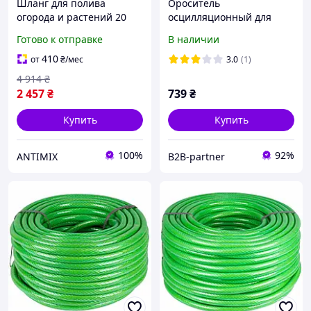
Шланг для полива
Ороситель
огорода и растений 20
осцилляционный для
метров поливочный для
полива огорода, сада,
Готово к отправке
В наличии
орошения
газона (17 отверстий, Н-
армированный садовый
образная база, металл)
410
от
₴
/мес
3.0
(1)
для сада 3/4 дюйма
ТМ GRAD
4 914
₴
качественный
2 457
₴
739
₴
Купить
Купить
100%
92%
ANTIMIX
B2B-partner