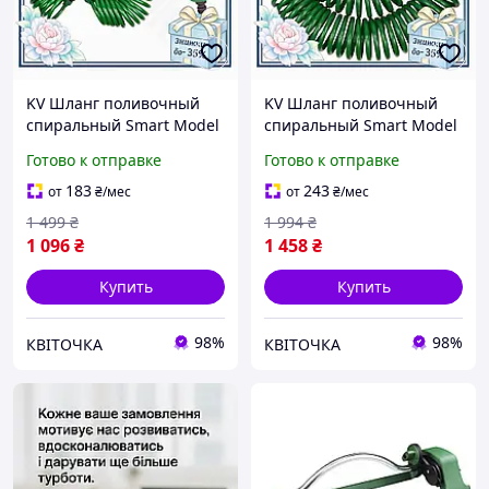
KV Шланг поливочный
KV Шланг поливочный
спиральный Smart Model
спиральный Smart Model
15м Grad пистолет
30м Grad пистолет
Готово к отправке
Готово к отправке
распылитель 7 режимов
распылитель 7 режимов
для сада и огорода 99/KVI
для сада и огорода 99/KVI
183
243
от
₴
/мес
от
₴
/мес
1 499
₴
1 994
₴
1 096
₴
1 458
₴
Купить
Купить
98%
98%
КВІТОЧКА
КВІТОЧКА