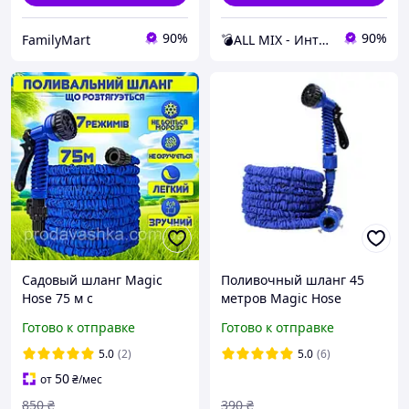
90%
90%
FamilyMart
💣ALL MIX - Интернет магазин товаров для дома 💣
Садовый шланг Magic
Поливочный шланг 45
Hose 75 м с
метров Magic Hose
распылителем,
саморастягивающийся,
Готово к отправке
Готово к отправке
растягивающийся
гибкий, с распылителем
поливочный шланг XHose
для сада и огорода
5.0
(2)
5.0
(6)
для полива и мойки
50
от
₴
/мес
850
₴
390
₴