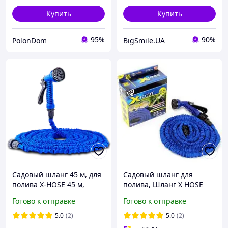
Купить
Купить
95%
90%
PolonDom
BigSmile.UA
Садовый шланг 45 м, для
Садовый шланг для
полива X-HOSE 45 м,
полива, Шланг X HOSE
поливочный
30m, Растягивающийся
Готово к отправке
Готово к отправке
растягивающий чудо-
шланг для воды,
шланг Стрейч Хоз,
Поливочный шланг для
5.0
(2)
5.0
(2)
распылитель насадк
дома и дачи