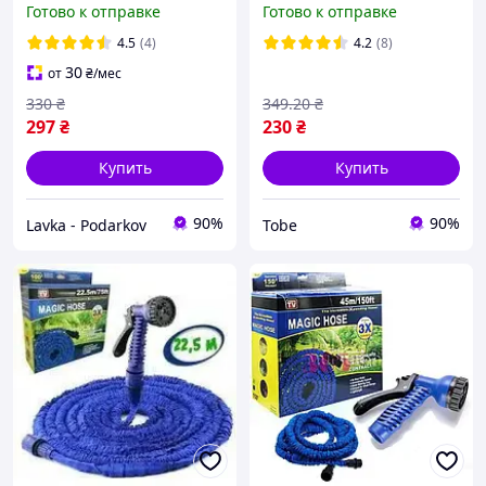
Готово к отправке
Готово к отправке
iC227
4.5
(4)
4.2
(8)
30
от
₴
/мес
330
₴
349
.20
₴
297
₴
230
₴
Купить
Купить
90%
90%
Lavka - Podarkov
Tobe