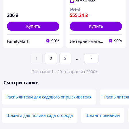
56
от
₴
/мес
661
₴
206
₴
555
.24
₴
Купить
Купить
90%
90%
FamilyMart
Интернет-магазин "Grandmarket24"
1
2
3
...
Показано 1 - 29 товаров из 2000+
Смотри также
Распылители для садового опрыскивателя
Распылител
Шланги для полива сада огорода
Шланг поливний