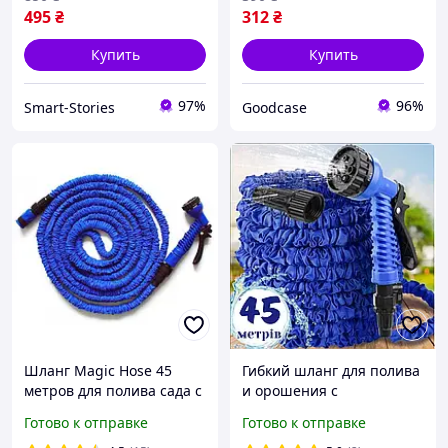
495
₴
312
₴
Купить
Купить
97%
96%
Smart-Stories
Goodcase
Шланг Magic Hose 45
Гибкий шланг для полива
метров для полива сада с
и орошения с
распылителем
распылителем X HOSE
Готово к отправке
Готово к отправке
45м, шланг садовый