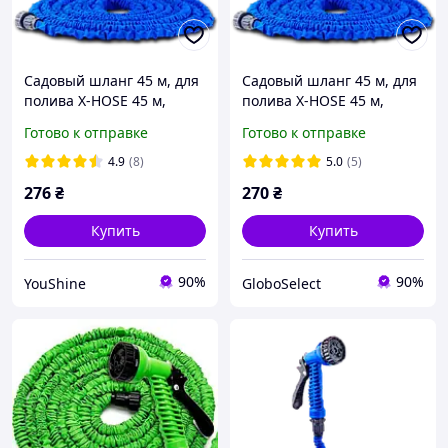
Садовый шланг 45 м, для
Садовый шланг 45 м, для
полива X-HOSE 45 м,
полива X-HOSE 45 м,
поливочный
поливочный
Готово к отправке
Готово к отправке
растягивающий чудо-
растягивающий чудо-
шланг Стрейч Хоз,
шланг Стрейч Хоз,
4.9
(8)
5.0
(5)
распылитель насадк
распылитель насадк
276
₴
270
₴
Купить
Купить
90%
90%
YouShine
GloboSelect