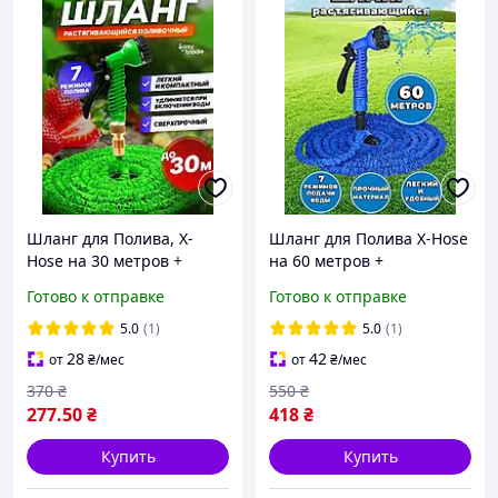
Шланг для Полива, X-
Шланг для Полива X-Hose
Hose на 30 метров +
на 60 метров +
Распылитель , растяжной
Распылитель в ПОДАРОК,
Готово к отправке
Готово к отправке
шланг, шланг тканевый
растяжной шланг, шланг
шланг
тканевый
5.0
(1)
5.0
(1)
28
42
от
₴
/мес
от
₴
/мес
370
₴
550
₴
277
.50
₴
418
₴
Купить
Купить