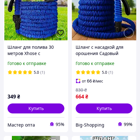
Шланг для полива 30
Шланг с насадкой для
метров Xhose с
орошения Садовый
распылителем, диаметр
шланг для полива
Готово к отправке
Готово к отправке
3/4"
растягивающий 75
метров Растягивающийся
5.0
(1)
5.0
(1)
шланг xhose Чудо шланг
66
от
₴
/мес
xhose 75м
830
₴
349
₴
664
₴
Купить
Купить
95%
99%
Мастер опта
Big-Shopping