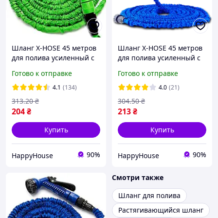
Шланг X-HOSE 45 метров
Шланг X-HOSE 45 метров
для полива усиленный с
для полива усиленный с
распылителем Magic
распылителем Magic
Готово к отправке
Готово к отправке
Hose, зеленый
Hose, синий
4.1
(134)
4.0
(21)
313
.20
₴
304
.50
₴
204
₴
213
₴
Купить
Купить
90%
90%
HappyHouse
HappyHouse
Смотри также
Шланг для полива
Растягивающийся шланг