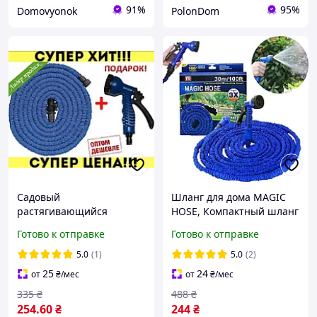
91%
95%
Domovyonok
PolonDom
Садовый
Шланг для дома MAGIC
растягивающийся
HOSE, Компактный шланг
поливочный шланг 22.5 м
30 м в сад топ
Готово к отправке
Готово к отправке
с распылителем XHOSE
огородный шланг +
5.0
(1)
5.0
(2)
насадка в подарок !
25
24
от
₴
/мес
от
₴
/мес
335
₴
488
₴
254
.60
₴
244
₴