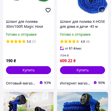
Шланг для полива
Шланг для полива X-HOSE
30m/100ft Magic Hose
для дома и дачи -45 м
Оригинал и пистолет в
Готово к отправке
Готово к отправке
подарок!
5.0
(1)
4.8
(4)
61
от
₴
/мес
734
₴
190
₴
609
.22
₴
Купить
Купить
93%
90%
Оптовый-магазин "Юг-Опт"
Интернет магазин бытовой техники "Скидка24"