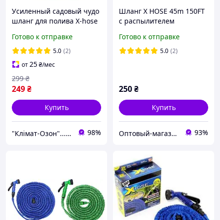
Усиленный садовый чудо
Шланг X HOSE 45m 150FT
шланг для полива X-hose
с распылителем
Pro 22,5м (75FT) с
Готово к отправке
Готово к отправке
распылителем, синий
5.0
(2)
5.0
(2)
25
от
₴
/мес
299
₴
249
₴
250
₴
Купить
Купить
98%
93%
"Клімат-Озон".....Інтернет магазин кліматичного обладнання
Оптовый-магазин "Юг-Опт"