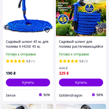
Садовый шланг 45 м, для
Садовый шланг для
полива X-HOSE 45 м,
полива растягивающийся
поливочный
45м Поливочный шланг
Готово к отправке
Готово к отправке
растягивающий чудо-
гармошка
шланг Стрейч Хоз,
увеличивающийся с
5.0
(1)
5.0
(5)
распылитель насадк
насадкой распылителем
434
₴
190
₴
329
₴
Купить
Купить
90%
98%
Sense
Goldendragon