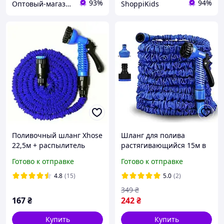
93%
94%
Оптовый-магазин "Юг-Опт"
ShoppiKids
Поливочный шланг Xhose
Шланг для полива
22,5м + распылитель
растягивающийся 15м в
сад огород поливалка
Готово к отправке
Готово к отправке
шланги для воды гибкие
поливочный шланг
4.8
(15)
5.0
(2)
садовый
349
₴
167
₴
242
₴
Купить
Купить