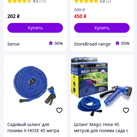
расширяемый с
4.5
(15)
5.0
(2)
распылителем
900
₴
202
₴
450
₴
Купить
Купить
90%
95%
Sense
StoreBroad-range
Садовый шланг для
Шланг Magic Hose 45
полива X-HOSE 45 метра
метров для полива сада с
распылителем. Уценка!!!