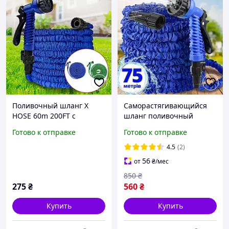
Поливочный шланг X
Саморастягивающийся
HOSE 60m 200FT с
шланг поливочный
распылителем в
садовый Xhose 75 м,
Готово к отправке
Готово к отправке
комплекте
шланг гармошка с
распылителем 7 режимов
4.5
(2)
работы
56
от
₴
/мес
850
₴
275
₴
560
₴
Купить
Купить