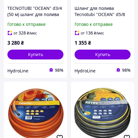
TECNOTUBI "OCEAN" d3/4
Шланг для полива
(50 м) шланг для полива
Tecnotubi "OCEAN" d5/8
(30 м)
Готово к отправке
Готово к отправке
328
136
от
₴
/мес
от
₴
/мес
3 280
₴
1 355
₴
Купить
Купить
98%
98%
HydroLine
HydroLine