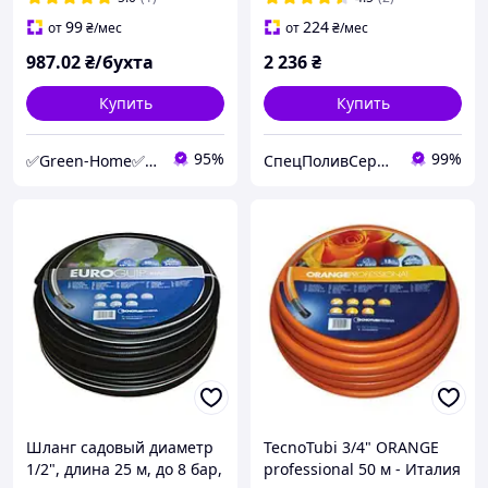
99
224
от
₴
/мес
от
₴
/мес
987
.02
₴/бухта
2 236
₴
Купить
Купить
95%
99%
✅Green-Home✅Интернет-магазин для сада, дома и авто.
СпецПоливСервис - cистемы автоматического полива Hunter.
Шланг садовый диаметр
TecnoTubi 3/4" ORANGE
1/2", длина 25 м, до 8 бар,
professional 50 м - Италия