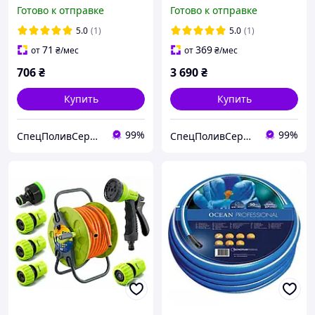
армированный,
Готово к отправке
Готово к отправке
трехслойный, Euro Guip
Black, Tecnotubi
5.0
(1)
5.0
(1)
71
369
от
₴
/мес
от
₴
/мес
706
₴
3 690
₴
Купить
Купить
99%
99%
СпецПоливСервис - cистемы автоматического полива Hunter.
СпецПоливСервис - cистемы автоматического полива Hunter.