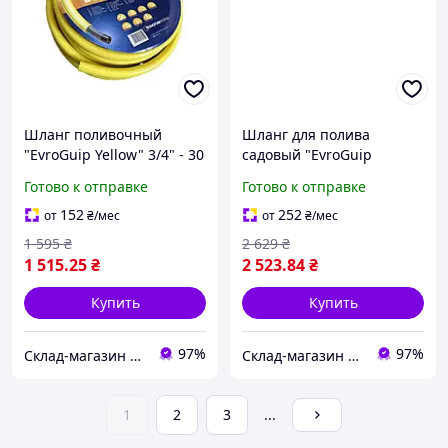
Шланг поливочный
Шланг для полива
"EvroGuip Yellow" 3/4" - 30
садовый "EvroGuip
м.(Италия)
Yellow" 3/4" - 50 м.
Готово к отправке
Готово к отправке
(Италия)
152
252
от
₴
/мес
от
₴
/мес
1 595
₴
2 629
₴
1 515
.25
₴
2 523
.84
₴
Купить
Купить
97%
97%
Склад-магазин "Свояк Group".
Склад-магазин "Свояк Group".
1
2
3
...