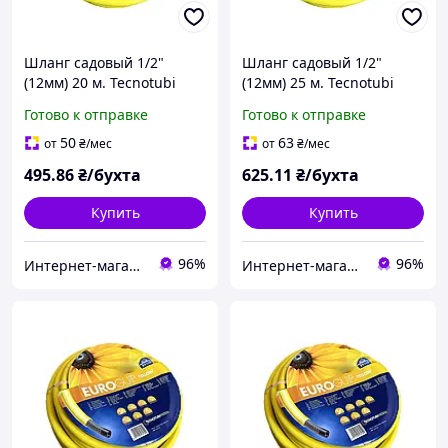
Шланг садовый 1/2"
Шланг садовый 1/2"
(12мм) 20 м. Tecnotubi
(12мм) 25 м. Tecnotubi
Euro Guip Yellow,
Euro Guip Yellow,
Готово к отправке
Готово к отправке
армированный ПВХ 3
армированный ПВХ 3
слоя до 8 bar Италия
слоя до 8 bar Италия
50
63
от
₴
/мес
от
₴
/мес
495
.86
₴/бухта
625
.11
₴/бухта
Купить
Купить
96%
96%
Интернет-магазин "Mirdo" для дома, сада и авто.
Интернет-магазин "Mirdo" для дома, сада и авто.