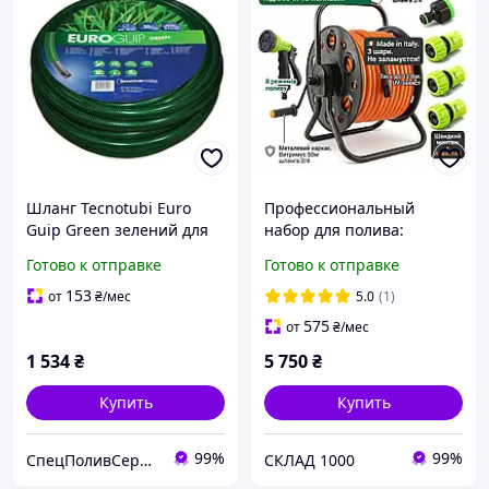
Шланг Tecnotubi Euro
Профессиональный
Guip Green зелений для
набор для полива:
поливу діаметр 3/4
Итальянский шланг 3/4
Готово к отправке
Готово к отправке
дюйма довжина 30 м (EGG
50м, металлическая
3/4 30)
катушка и премиум
153
от
₴
/мес
5.0
(1)
фитинги
575
от
₴
/мес
1 534
₴
5 750
₴
Купить
Купить
99%
99%
СпецПоливСервис - cистемы автоматического полива Hunter.
СКЛАД 1000