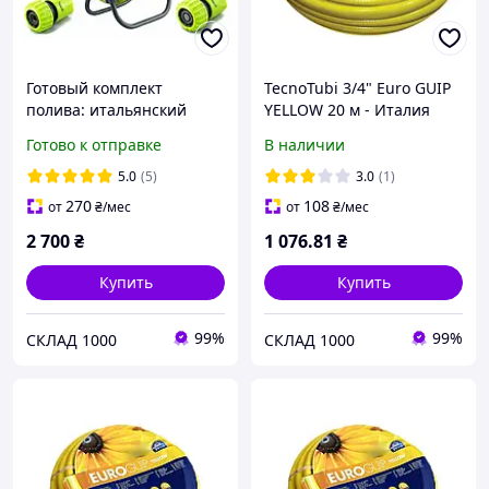
Готовый комплект
TecnoTubi 3/4" Euro GUIP
полива: итальянский
YELLOW 20 м - Италия
шланг 1/2" 50м, катушка,
Готово к отправке
В наличии
пистолет и фитинги
5.0
(5)
3.0
(1)
270
108
от
₴
/мес
от
₴
/мес
2 700
₴
1 076
.81
₴
Купить
Купить
99%
99%
СКЛАД 1000
СКЛАД 1000