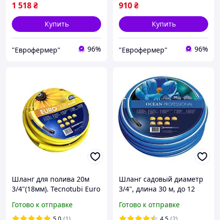
1 518
₴
910
₴
Купить
Купить
96%
96%
"Еврофермер"
"Еврофермер"
Шланг для полива 20м
Шланг садовый диаметр
3/4"(18мм). Tecnotubi Euro
3/4", длина 30 м, до 12
Guip Yellow,
бар, армированный,
Готово к отправке
Готово к отправке
армированный ПВХ 3
трехслойный, Ocean
слоя до 8 bar Италия
Professional, Tecnotubi
5.0
(1)
4.5
(2)