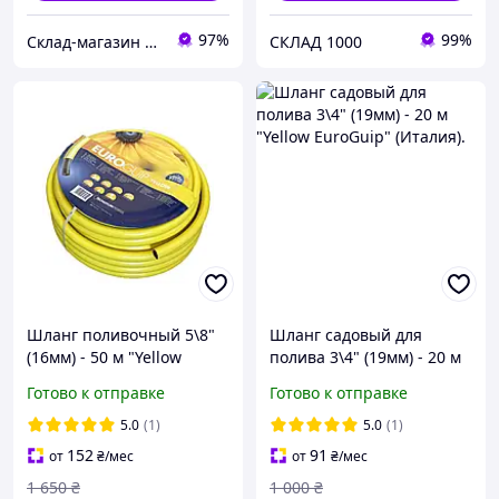
97%
99%
Склад-магазин "Свояк Group".
СКЛАД 1000
Шланг поливочный 5\8"
Шланг садовый для
(16мм) - 50 м "Yellow
полива 3\4" (19мм) - 20 м
EuroGuip" (Италия).
"Yellow EuroGuip"
Готово к отправке
Готово к отправке
(Италия).
5.0
(1)
5.0
(1)
152
91
от
₴
/мес
от
₴
/мес
1 650
₴
1 000
₴