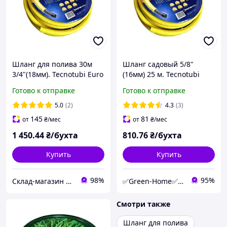
Шланг для полива 30м
Шланг садовый 5/8"
3/4"(18мм). Tecnotubi Euro
(16мм) 25 м. Tecnotubi
Guip Yellow,
Euro Guip Yellow,
Готово к отправке
Готово к отправке
армированный ПВХ 3
армированный ПВХ 3
слоя до 8 bar Италия
слоя до 8 bar Италия
5.0
(2)
4.3
(3)
145
81
от
₴
/мес
от
₴
/мес
1 450
.44
₴/бухта
810
.76
₴/бухта
Купить
Купить
98%
95%
Склад-магазин " Свояк "
✅Green-Home✅Интернет-магазин для сада, дома и авто.
Смотри также
Шланг для полива