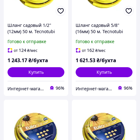
Шланг садовый 1/2"
Шланг садовый 5/8"
(12мм) 50 м. Tecnotubi
(16мм) 50 м. Tecnotubi
Euro Guip Yellow,
Euro Guip Yellow,
Готово к отправке
Готово к отправке
армированный ПВХ 3
армированный ПВХ 3
слоя до 8 bar Италия
слоя до 8 bar Италия
124
162
от
₴
/мес
от
₴
/мес
1 243
.17
₴/бухта
1 621
.53
₴/бухта
Купить
Купить
96%
96%
Интернет-магазин "Mirdo" для дома, сада и авто.
Интернет-магазин "Mirdo" для дома, сада и авто.