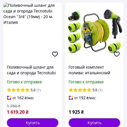
Поливочный шланг для
Готовый комплект
сада и огорода Tecnotubi
полива: итальянский
Ocean "3/4" (19мм) - 20 м.
шланг 1/2" 25м, катушка,
Готово к отправке
Готово к отправке
Италия
пистолет и фитинги
5.0
(1)
5.0
(1)
162
192
от
₴
/мес
от
₴
/мес
1 760
₴
1 619
.20
₴
1 925
₴
Купить
Купить