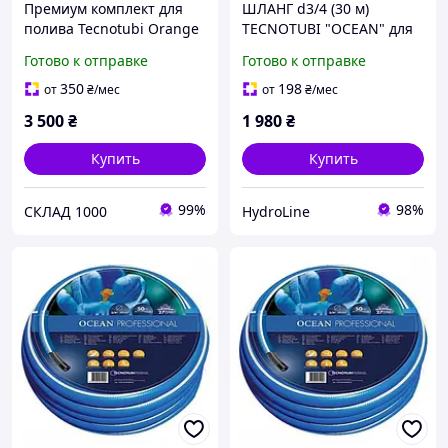
Премиум комплект для
ШЛАНГ d3/4 (30 м)
полива Tecnotubi Orange
TECNOTUBI "OCEAN" для
Professional 1/2" 50 м
полива
Готово к отправке
Готово к отправке
Италия + катушка и
пистолет
350
198
от
₴
/мес
от
₴
/мес
3 500
₴
1 980
₴
Купить
Купить
99%
98%
СКЛАД 1000
HydroLine