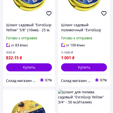
Шланг садовый "EvroGuip
Шланг садовый
Yellow" 5/8" (16мм) - 25 м.
поливочный "EvroGuip
(Италия)
Yellow" 3/4" - 20 м.
Готово к отправке
Готово к отправке
(Италия)
83
100
от
₴
/мес
от
₴
/мес
935
₴
1 100
₴
832
.15
₴
1 001
₴
Купить
Купить
97%
97%
Склад-магазин "Свояк Group".
Склад-магазин "Свояк Group".