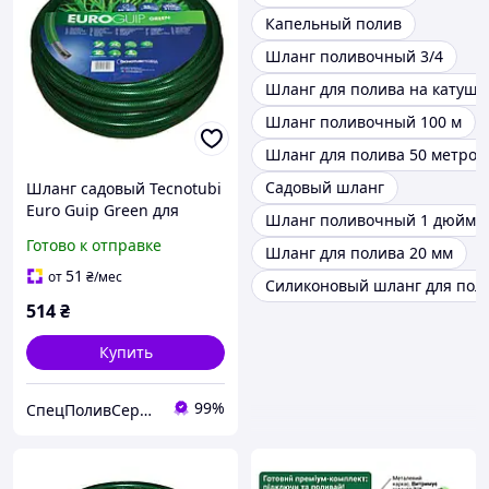
Капельный полив
Шланг поливочный 3/4
Шланг для полива на катушк
Шланг поливочный 100 м
Шланг для полива 50 метров
Садовый шланг
Шланг садовый Tecnotubi
Euro Guip Green для
Шланг поливочный 1 дюйм
полива диаметр 1/2
Готово к отправке
Шланг для полива 20 мм
дюйма, длина 20 м (EGG
1/2 20)
51
от
₴
/мес
Силиконовый шланг для пол
514
₴
Купить
99%
СпецПоливСервис - cистемы автоматического полива Hunter.