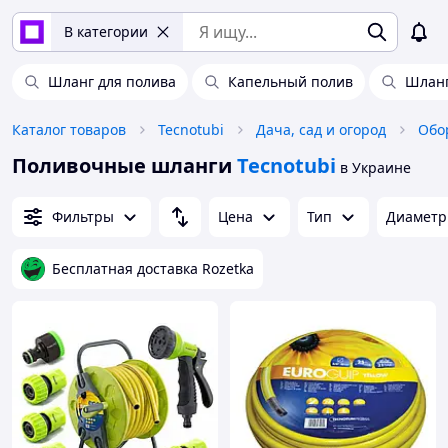
В категории
Шланг для полива
Капельный полив
Шланг
Каталог товаров
Tecnotubi
Дача, сад и огород
Обо
Поливочные шланги
Tecnotubi
в Украине
Фильтры
Цена
Тип
Диаметр 
Бесплатная доставка Rozetka