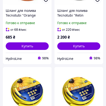
Шланг для полива
Шланг для полива
Tecnotubi "Orange
Tecnotubi "Retin
Professional" d5/8 (15 м)
Professional" d3/4 (25 м)
Готово к отправке
Готово к отправке
68
220
от
₴
/мес
от
₴
/мес
685
₴
2 200
₴
Купить
Купить
98%
98%
HydroLine
HydroLine