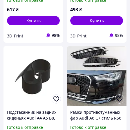
Готово к отправке
Готово к отправке
617
₴
493
₴
Купить
Купить
98%
98%
3D_Print
3D_Print
Подстаканник на задних
Рамки противотуманных
сиденьях Audi A4 A5 B8,
фар Audi A6 C7 стиль RS6
ауди а4 а5 б8
(11-14 г.в.)
Готово к отправке
Готово к отправке