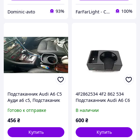
93%
100%
Dominic-avto
FarFarLight - Cтекла и корпуса фар для авто
Подстаканник Audi A6 C5
4F2862534 4F2 862 534
Ауди а6 с5, Подстаканик
Подстаканник Audi A6 C6
ауди Audi A6 C5 Ауди а6
C5 запчасти б/у шрот
Готово к отправке
В наличии
с5
456
₴
600
₴
Купить
Купить