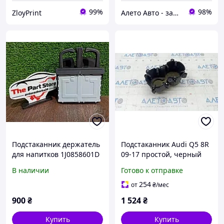
99%
98%
ZloyPrint
Алето Авто - запчасти на авто из США
Подстаканник держатель
Подстаканник Audi Q5 8R
для напитков 1J0858601D
09-17 простой, черный
Новый AUDI A3, A5, A4 B8,
8R0862534A6PS
В наличии
Готово к отправке
A6 C7 АУДИ А3, А5, А4 Б8,
А6 С7
254
от
₴
/мес
900
₴
1 524
₴
Купить
Купить