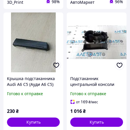
98%
96%
3D_Print
АвтоМаркет
Крышка подстаканника
Подстаканник
Audi A6 C5 (Ауди А6 С5)
центральной консоли
Audi A4 B8 13-16 рест,
Готово к отправке
Готово к отправке
черный 8K0862533B6PS
169
от
₴
/мес
230
₴
1 016
₴
Купить
Купить