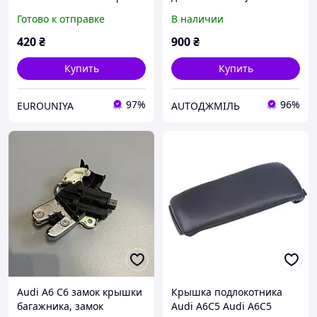
Новый АУДИ А3, А5, А4
Готово к отправке
В наличии
Б8, А6 С7 AUDI A3, A5, A4
B8, A6 C7
420
₴
900
₴
Купить
Купить
97%
96%
EUROUNIYA
AUTOДЖМІЛЬ
Audi A6 C6 замок крышки
Крышка подлокотника
багажника, замок
Audi A6C5 Audi A6C5