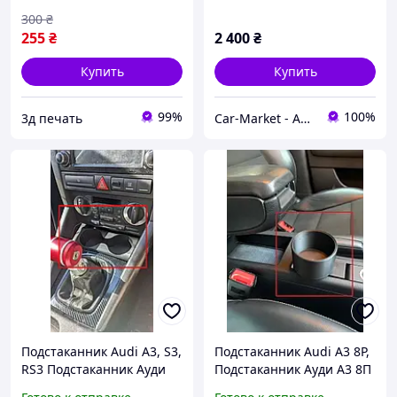
300
₴
255
₴
2 400
₴
Купить
Купить
99%
100%
3д печать
Car-Market - Авто-Свет
Подстаканник Audi A3, S3,
Подстаканник Audi A3 8P,
RS3 Подстаканник Ауди
Подстаканник Ауди А3 8П
А3, С3, РС3