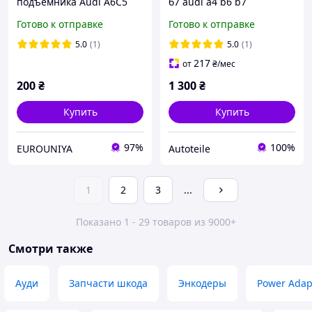
подъемника Audi A6C5
б7 audi a4 b6 b7
Audi A3 S3 A6C5 S6 RS6
Готово к отправке
Готово к отправке
5.0
(1)
5.0
(1)
217
от
₴
/мес
200
₴
1 300
₴
Купить
Купить
97%
100%
EUROUNIYA
Autoteile
1
2
3
...
Показано 1 - 29 товаров из 9000+
Смотри также
Ауди
Запчасти шкода
Энкодеры
Power Adap