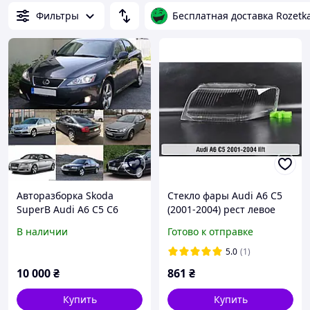
Фильтры
Бесплатная доставка Rozetk
Авторазборка Skoda
Стекло фары Audi A6 C5
SuperB Audi A6 C5 C6
(2001-2004) рест левое
Lexus IS 220 250 Opel
В наличии
Готово к отправке
Zafira Astra H Vectra C
запчасти б\у шрот
5.0
(1)
10 000
₴
861
₴
Купить
Купить