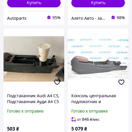
Купить
Купить
95%
98%
Autoparts
Алето Авто - запчасти на авто из США
Подстаканник Audi A4 C5,
Консоль центральная
Подстаканник Ауди А4 С5
подлокотник и
подстаканники Audi Q5
Готово к отправке
Готово к отправке
80A 18-20 черн,
коричневый подлокотник
846
от
₴
/мес
80A864207BJT5
503
₴
5 079
₴