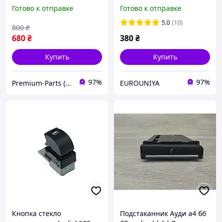
багажника ( 4F5827505D )
Готово к отправке
Готово к отправке
5.0
(10)
800
₴
680
₴
380
₴
Купить
Купить
97%
97%
Premium-Parts ( BMW, VAG, Mercedes Benz )
EUROUNIYA
Кнопка стекло
Подстаканник Ауди а4 б6