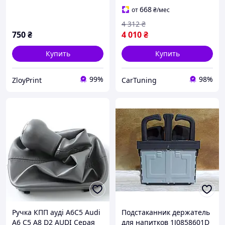
668
от
₴
/мес
4 312
₴
750
₴
4 010
₴
Купить
Купить
99%
98%
ZloyPrint
СarTuning
Ручка КПП ауді A6C5 Audi
Подстаканник держатель
A6 C5 A8 D2 AUDI Серая
для напитков 1J0858601D