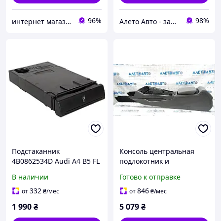
96%
98%
интернет магазин "Avtorazborka24"
Алето Авто - запчасти на авто из США
Подстаканник
Консоль центральная
4B0862534D Audi A4 B5 FL
подлокотник и
A6 C5 держатель для
подстаканники Audi A5 F5
В наличии
Готово к отправке
напитков
18-19 кожа серая, под
чистку 8W0864207HQW6
332
846
от
₴
/мес
от
₴
/мес
1 990
₴
5 079
₴