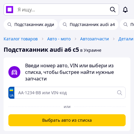
Подстаканник ауди
Подстаканник audi a4
П
Каталог товаров
Авто - мото
Автозапчасти
Детали
Подстаканник audi a6 c5
в Украине
Введи номер авто, VIN или выбери из
списка, чтобы быстрее найти нужные
запчасти
UA
или
Выбрать авто из списка