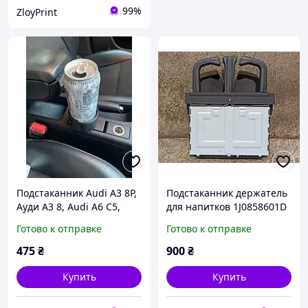
99%
ZloyPrint
Подстаканник Audi A3 8P,
Подстаканник держатель
Ауди А3 8, Audi A6 C5,
для напитков 1J0858601D
Ауди а6 ц5
Новый АУДИ А3, А5, А4
Готово к отправке
Готово к отправке
Б8, А6 С7 AUDI A3, A5, A4
B8, A6 C7
475
₴
900
₴
Купить
Купить