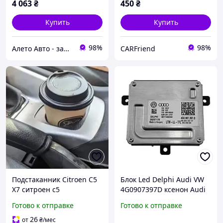
4 063
₴
450
₴
Купить
Купить
98%
98%
Алето Авто - запчасти на авто из США
CARFriend
Подстаканник Citroen C5
Блок Led Delphi Audi VW
X7 ситроен с5
4G0907397D ксенон Audi
A4 B8 A5 Q5 A6 C7
Готово к отправке
Готово к отправке
26
от
₴
/мес