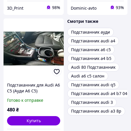
98%
93%
3D_Print
Dominic-avto
Смотри также
Подстаканник ауди
Подстаканник audi a4
Подстаканник a6 c5
Подстаканник a4 b5
Audi 80 Подстаканник
Audi a6 c5 салон
Подстаканник audi q5
Подстаканник для Audi A6
C5 (Ауди А6 С5)
Подстаканник audi a4 b7 04-
Готово к отправке
Подстаканник audi 3
480
₴
Подстаканник audi a3 8p
Купить