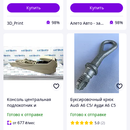
Купить
Купить
98%
98%
3D_Print
Алето Авто - запчасти на авто из США
Консоль центральная
Буксировочный крюк
подлокотник и
Audi A6 C5/ Ауди А6 С5
подстаканники Audi Q5
Готово к отправке
Готово к отправке
80A 18-20 бежевая, под
химчистку
677
от
₴
/мес
5.0
(2)
80A864207BZC1