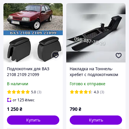
Подлокотник для ВАЗ
Накладка на Тоннель-
2108 2109 21099
хребет с подлокотником
ВАЗ 2108,2109,21099
В наличии
Готово к отправке
строчка синий
5.0
(3)
4.3
(3)
125
от
₴
/мес
1 250
₴
790
₴
Купить
Купить