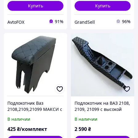
Купить
Купить
91%
96%
AvtoFOX
GrandSell
Подлокотник Ваз
Подлокотник на ВАЗ 2108,
2108,2109,21099 МАКСИ с
2109, 21099 с высокой
черной строчкой - Бар
или низкой торпедой
В наличии
В наличии
Ваз 2108,2109,21099
черная строчка ЛЮКС
425
₴/комплект
2 590
₴