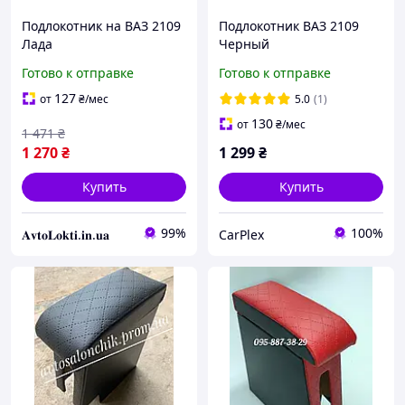
Подлокотник на ВАЗ 2109
Подлокотник ВАЗ 2109
Лада
Черный
Готово к отправке
Готово к отправке
127
от
₴
/мес
5.0
(1)
130
от
₴
/мес
1 471
₴
1 270
₴
1 299
₴
Купить
Купить
99%
100%
𝐀𝐯𝐭𝐨𝐋𝐨𝐤𝐭𝐢.𝐢𝐧.𝐮𝐚
CarPlex