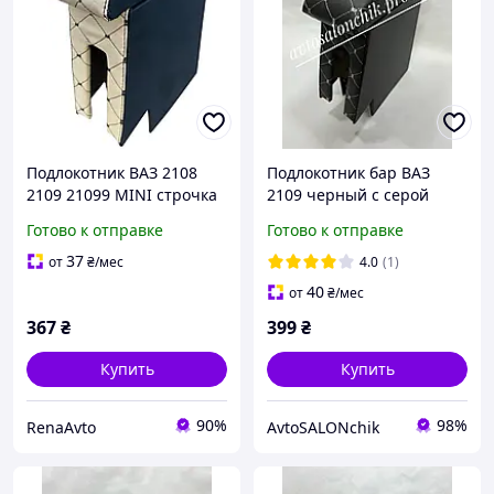
Подлокотник ВАЗ 2108
Подлокотник бар ВАЗ
2109 21099 MINI строчка
2109 черный с серой
бежевый
строчкой
Готово к отправке
Готово к отправке
37
от
₴
/мес
4.0
(1)
40
от
₴
/мес
367
₴
399
₴
Купить
Купить
90%
98%
RenaAvto
AvtoSALONchik