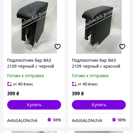
Подлокотник бар ВАЗ
Подлокотник бар ВАЗ
2109 черный с черной
2109 черный с красной
строчкой
строчкой
Готово к отправке
Готово к отправке
40
40
от
₴
/мес
от
₴
/мес
399
₴
399
₴
Купить
Купить
98%
98%
AvtoSALONchik
AvtoSALONchik