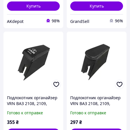
Купить
Купить
98%
96%
AKdepot
GrandSell
Подлокотник органайзер
Подлокотник органайзер
VRN ВАЗ 2108, 2109,
VRN ВАЗ 2108, 2109,
черний с вышивкой
черний (39923)
Готово к отправке
Готово к отправке
"LADA Samara" (42940)
355
₴
297
₴