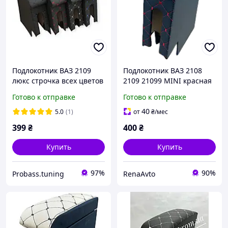
Подлокотник ВАЗ 2109
Подлокотник ВАЗ 2108
люкс строчка всех цветов
2109 21099 MINI красная
строчка
Готово к отправке
Готово к отправке
40
5.0
(1)
от
₴
/мес
399
₴
400
₴
Купить
Купить
97%
90%
Probass.tuning
RenaAvto