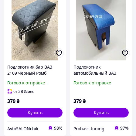
Подлокотник бар ВАЗ
Подлокотник
2109 черный Ромб
автомобильный ВАЗ
2108,2109,21099 Люкс
Готово к отправке
Готово к отправке
Ромб синий
38
от
₴
/мес
379
₴
379
₴
Купить
Купить
98%
97%
AvtoSALONchik
Probass.tuning