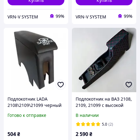
Купить
Купить
99%
99%
VRN-V SYSTEM
VRN-V SYSTEM
Подлокотник LADA
Подлокотник на ВАЗ 2108,
2108\2109\21099 черный
2109, 21099 с высокой
С ЛОГОТИПОМ maxi
или низкой торпедой
Готово к отправке
В наличии
5.0
(2)
504
₴
2 590
₴