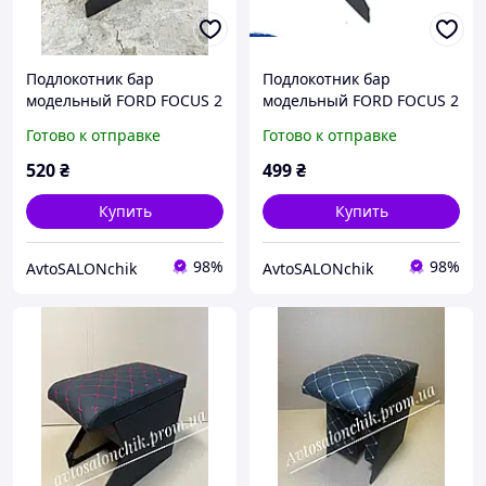
Подлокотник бар
Подлокотник бар
модельный FORD FOCUS 2
модельный FORD FOCUS 2
черный РОМБ со
черный РОМБ Форд
Готово к отправке
Готово к отправке
строчкой Форд ФОКУС 2
ФОКУС 2 2004 -
2004 -
520
₴
499
₴
Купить
Купить
98%
98%
AvtoSALONchik
AvtoSALONchik