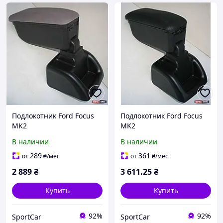
Подлокотник Ford Focus
Подлокотник Ford Focus
MK2
MK2
В наличии
В наличии
289
361
от
₴
/мес
от
₴
/мес
2 889
₴
3 611
.25
₴
Купить
Купить
92%
92%
SportCar
SportCar