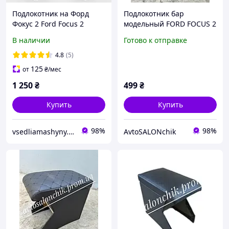
Подлокотник на Форд
Подлокотник бар
Фокус 2 Ford Focus 2
модельный FORD FOCUS 2
черный с вышивкой
В наличии
Готово к отправке
Форд ФОКУС 2 2004 -
4.8
(5)
125
от
₴
/мес
1 250
₴
499
₴
Купить
Купить
98%
98%
vsedliamashyny.in.ua
AvtoSALONchik