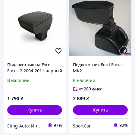
Подлокотник на Ford
Подлокотник Ford Focus
Focus 2 2004-2011 черный
MK2
(Armrest)
В наличии
В наличии
289
от
₴
/мес
1 790
₴
2 889
₴
Купить
Купить
97%
92%
Sting-Auto: Интернет-магазин автоаксессуаров
SportCar