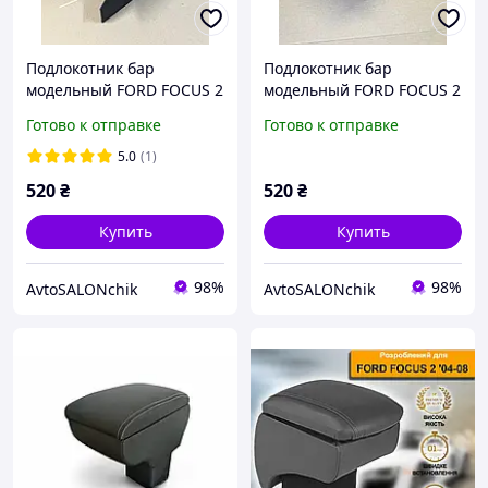
Подлокотник бар
Подлокотник бар
модельный FORD FOCUS 2
модельный FORD FOCUS 2
черный РОМБ с красной
черный РОМБ со
Готово к отправке
Готово к отправке
строчкой Форд ФОКУС 2
строчкой Форд ФОКУС 2
2004 -
2004 -
5.0
(1)
520
₴
520
₴
Купить
Купить
98%
98%
AvtoSALONchik
AvtoSALONchik