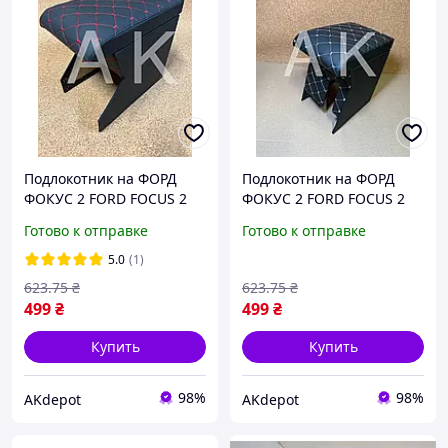
Подлокотник на ФОРД
Подлокотник на ФОРД
ФОКУС 2 FORD FOCUS 2
ФОКУС 2 FORD FOCUS 2
РОМБ черный с красной
РОМБ черный с серой
Готово к отправке
Готово к отправке
строчкой ТЮНИНГ
строчкой ТЮНИНГ
5.0
(1)
623
.75
₴
623
.75
₴
499
₴
499
₴
Купить
Купить
98%
98%
AKdepot
AKdepot