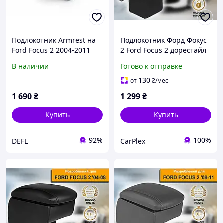
Подлокотник Armrest на
Подлокотник Форд Фокус
Ford Focus 2 2004-2011
2 Ford Focus 2 дорестайл
черный
2004-2008 Серый
В наличии
Готово к отправке
130
от
₴
/мес
1 690
₴
1 299
₴
Купить
Купить
92%
100%
DEFL
CarPlex