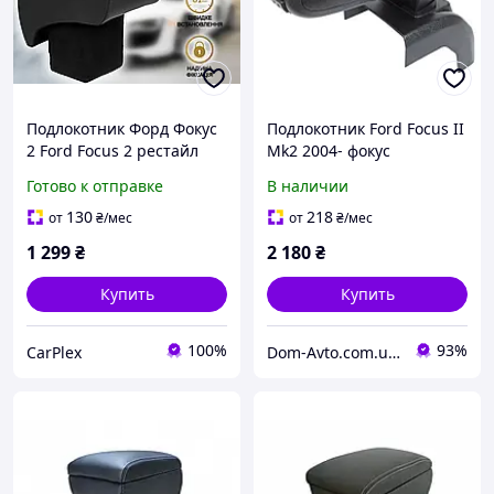
Подлокотник Форд Фокус
Подлокотник Ford Focus II
2 Ford Focus 2 рестайл
Mk2 2004- фокус
2008-2011 Черный
Готово к отправке
В наличии
130
218
от
₴
/мес
от
₴
/мес
1 299
₴
2 180
₴
Купить
Купить
100%
93%
CarPlex
Dom-Avto.com.ua - Запчастини та аксесуари за вигідною ціною