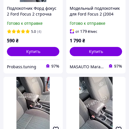
Подлокотник Форд фокус
Модельный подлокотник
2 Ford Focus 2 строчка
для Ford Focus 2 (2004
всех цветов
2011), экокожа, черный
Готово к отправке
Готово к отправке
179
5.0
(4)
от
₴
/мес
590
₴
1 790
₴
Купить
Купить
97%
97%
Probass.tuning
MASAUTO Магазин автоаксесуарів