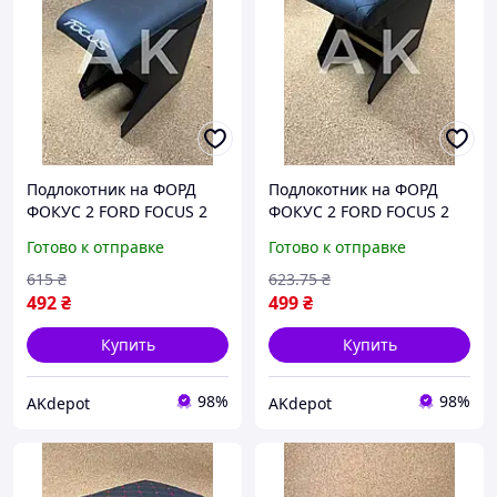
Подлокотник на ФОРД
Подлокотник на ФОРД
ФОКУС 2 FORD FOCUS 2
ФОКУС 2 FORD FOCUS 2
черный с логотипом
РОМБ черный с черной
Готово к отправке
Готово к отправке
ТЮНИНГ
строчкой ТЮНИНГ
615
₴
623
.75
₴
492
₴
499
₴
Купить
Купить
98%
98%
AKdepot
AKdepot