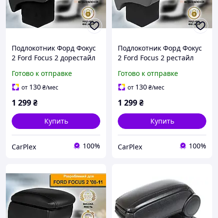
Подлокотник Форд Фокус
Подлокотник Форд Фокус
2 Ford Focus 2 дорестайл
2 Ford Focus 2 рестайл
2004-2008 Черный
2008-2011 Серый
Готово к отправке
Готово к отправке
130
130
от
₴
/мес
от
₴
/мес
1 299
₴
1 299
₴
Купить
Купить
100%
100%
CarPlex
CarPlex