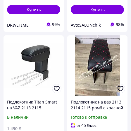
Купить
Купить
99%
98%
DRIVETIME
AvtoSALONchik
Подлокотник Titan Smart
Подлокотник на ваз 2113
на VAZ 2113 2115
2114 2115 ромб с красной
строчкой
В наличии
Готово к отправке
45
от
₴
/мес
1 490
₴