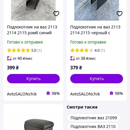
Подлокотник на ваз 2113
Подлокотник на ваз 2113
2114 2115 ромб синий
2114 2115 черный с
ТЮНИНГ
логотипом ТЮНИНГ
Готово к отправке
Готово к отправке
5.0
(1)
4.0
(1)
40
38
от
₴
/мес
от
₴
/мес
399
₴
379
₴
Купить
Купить
98%
98%
AvtoSALONchik
AvtoSALONchik
Смотри также
Подлокотник ваз 21099
Подлокотник ВАЗ 2110