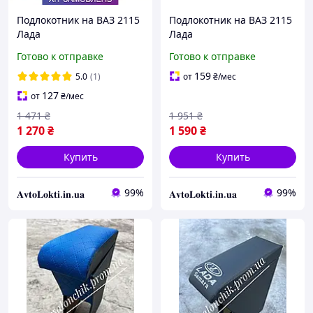
Подлокотник на ВАЗ 2115
Подлокотник на ВАЗ 2115
Лада
Лада
Готово к отправке
Готово к отправке
159
5.0
(1)
от
₴
/мес
127
от
₴
/мес
1 471
₴
1 951
₴
1 270
₴
1 590
₴
Купить
Купить
99%
99%
𝐀𝐯𝐭𝐨𝐋𝐨𝐤𝐭𝐢.𝐢𝐧.𝐮𝐚
𝐀𝐯𝐭𝐨𝐋𝐨𝐤𝐭𝐢.𝐢𝐧.𝐮𝐚