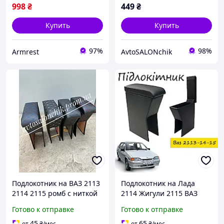
998
₴
449
₴
Купить
Купить
97%
98%
Armrest
AvtoSALONchik
Подлокотник на ВАЗ 2113
Подлокотник на Лада
2114 2115 ромб с ниткой
2114 Жигули 2115 ВАЗ
2113 перфорация черный
Готово к отправке
Готово к отправке
45
65
от
₴
/мес
от
₴
/мес