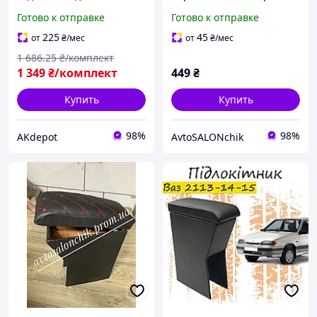
ВАЗ 21099 2115 РОМБ с
строчкой
Готово к отправке
Готово к отправке
синей строчкой
225
45
от
₴
/мес
от
₴
/мес
1 686
.25
₴/комплект
1 349
₴/комплект
449
₴
Купить
Купить
98%
98%
AKdepot
AvtoSALONchik