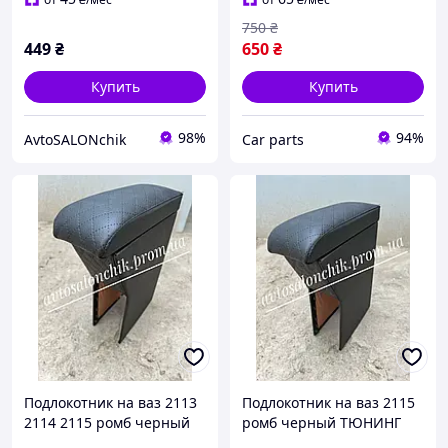
750
₴
449
₴
650
₴
Купить
Купить
98%
94%
AvtoSALONchik
Сar parts
Подлокотник на ваз 2113
Подлокотник на ваз 2115
2114 2115 ромб черный
ромб черный ТЮНИНГ
ТЮНИНГ