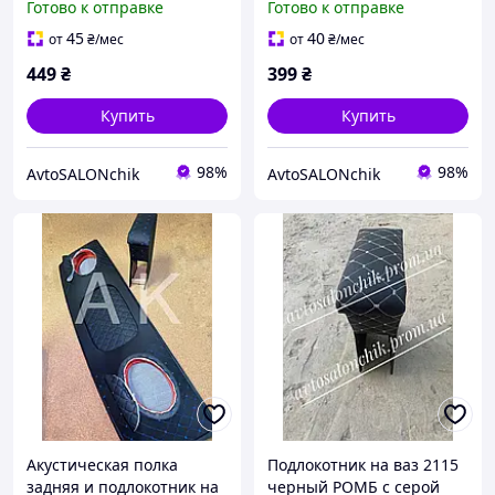
Готово к отправке
Готово к отправке
45
40
от
₴
/мес
от
₴
/мес
449
₴
399
₴
Купить
Купить
98%
98%
AvtoSALONchik
AvtoSALONchik
Акустическая полка
Подлокотник на ваз 2115
задняя и подлокотник на
черный РОМБ с серой