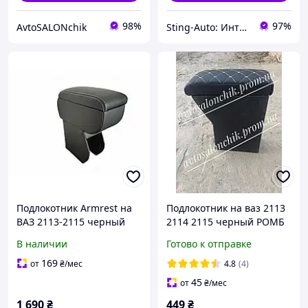
98%
97%
AvtoSALONchik
Sting-Auto: Интернет-магазин автоаксессуаров
Подлокотник Armrest на
Подлокотник на ваз 2113
ВАЗ 2113-2115 черный
2114 2115 черный РОМБ
с серой строчкой
В наличии
Готово к отправке
169
от
₴
/мес
4.8
(4)
45
от
₴
/мес
1 690
₴
449
₴