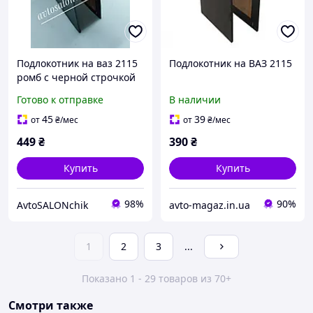
Подлокотник на ваз 2115
Подлокотник на ВАЗ 2115
ромб с черной строчкой
Готово к отправке
В наличии
45
39
от
₴
/мес
от
₴
/мес
449
₴
390
₴
Купить
Купить
98%
90%
AvtoSALONchik
avto-magaz.in.ua
1
2
3
...
Показано 1 - 29 товаров из 70+
Смотри также