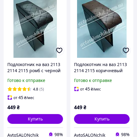
Подлокотник на ваз 2113
Подлокотник на ваз 2113
2114 2115 ромб с черной
2114 2115 коричневый
строчкой
ромб с строчкой
Готово к отправке
Готово к отправке
45
4.8
(5)
от
₴
/мес
45
от
₴
/мес
449
₴
449
₴
Купить
Купить
98%
98%
AvtoSALONchik
AvtoSALONchik