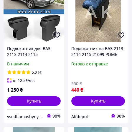
Подлокотник для ВАЗ
Подлокотник на ВАЗ 2113
2113 2114 2115
2114 2115 21099 РОМБ
черный с серой строчкой
В наличии
Готово к отправке
ТЮНИНГ
5.0
(4)
125
от
₴
/мес
550
₴
1 250
₴
440
₴
Купить
Купить
98%
98%
vsedliamashyny.in.ua
AKdepot