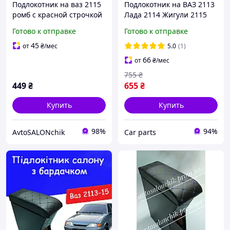
Подлокотник на ваз 2115
Подлокотник на ВАЗ 2113
ромб с красной строчкой
Лада 2114 Жигули 2115
перфорация черный
Готово к отправке
Готово к отправке
45
от
₴
/мес
5.0
(1)
66
от
₴
/мес
755
₴
449
₴
655
₴
Купить
Купить
98%
94%
AvtoSALONchik
Сar parts