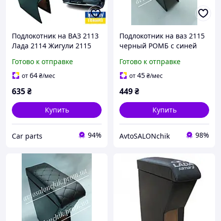
Подлокотник на ВАЗ 2113
Подлокотник на ваз 2115
Лада 2114 Жигули 2115
черный РОМБ с синей
ромб черный
строчкой
Готово к отправке
Готово к отправке
64
45
от
₴
/мес
от
₴
/мес
635
₴
449
₴
Купить
Купить
94%
98%
Сar parts
AvtoSALONchik