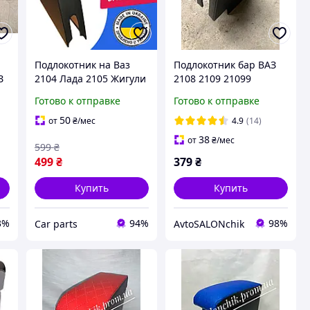
Подлокотник на Ваз
Подлокотник бар ВАЗ
З
2104 Лада 2105 Жигули
2108 2109 21099
2107 черный.
черный РОМБ ЛЮКС
Готово к отправке
Готово к отправке
50
от
₴
/мес
4.9
(14)
38
от
₴
/мес
599
₴
499
₴
379
₴
Купить
Купить
3%
94%
98%
Сar parts
AvtoSALONchik