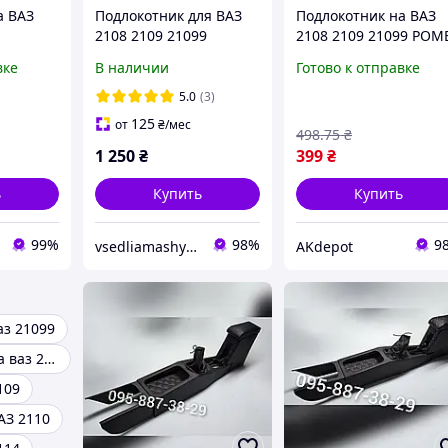
а ВАЗ
Подлокотник для ВАЗ
Подлокотник на ВАЗ
2108 2109 21099
2108 2109 21099 РОМ
прошитый коричнев
вке
В наличии
Готово к отправке
строчкой
5.0
(3)
125
от
₴
/мес
498
.75
₴
1 250
₴
399
₴
ь
Купить
Купить
99%
98%
9
vsedliamashyny.in.ua
AKdepot
аз 21099
Подлокотник на ваз 2115
109
АЗ 2110