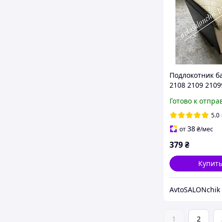
Подлокотник б
2108 2109 2109
бежевый РОМ
Готово к отпра
5.0
38
от
₴
/мес
379
₴
Купит
AvtoSALONchik
1
2