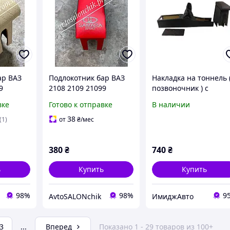
ар ВАЗ
Подлокотник бар ВАЗ
Накладка на тоннель 
9
2108 2109 21099
позвоночник ) с
Б ЛЮКС
красный
подлокотником ВАЗ
вке
Готово к отправке
В наличии
2108 - 2109 - 21099
лента красная
38
(1)
от
₴
/мес
380
₴
740
₴
ь
Купить
Купить
98%
98%
9
AvtoSALONchik
ИмиджАвто
3
...
Вперед
Показано 1 - 29 товаров из 100+