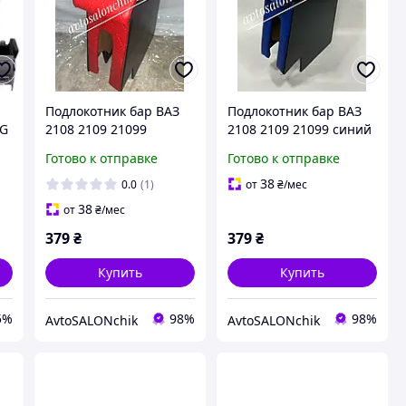
Подлокотник бар ВАЗ
Подлокотник бар ВАЗ
0G
2108 2109 21099
2108 2109 21099 синий
красный РОМБ ЛЮКС
РОМБ ЛЮКС
Готово к отправке
Готово к отправке
38
0.0
(1)
от
₴
/мес
38
от
₴
/мес
379
₴
379
₴
Купить
Купить
5%
98%
98%
AvtoSALONchik
AvtoSALONchik