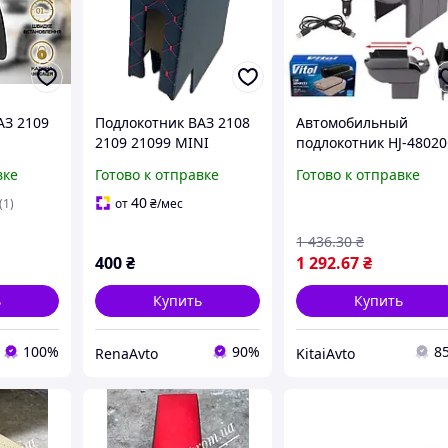
АЗ 2109
Подлокотник ВАЗ 2108
Автомобильный
2109 21099 MINI
подлокотник HJ-4802
красная строчка
серий, пепельница,
вке
Готово к отправке
Готово к отправке
подстаканник, 7 USB
40
(1)
от
₴
/мес
1 436
.30
₴
400
₴
1 292
.67
₴
ь
Купить
Купить
100%
90%
8
RenaAvto
KitaiAvto