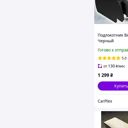
Подлокотник В
Черный
Готово к отпра
5.0
130
от
₴
/мес
1 299
₴
Купит
CarPlex