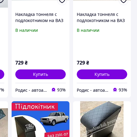
Накладка тоннеля с
Накладка тоннеля с
подлокотником на ВАЗ
подлокотником на ВАЗ
2108, 2109, 21099
2108, 2109, 21099
В наличии
В наличии
Подлокотник-бар с
Подлокотник-бар с
хребтом (красная
хребтом (синяя
строчка)
строчка)
729
₴
729
₴
Купить
Купить
7%
93%
93%
Родис - автоаксессуары и запасные части
Родис - автоаксессуары и запасные части