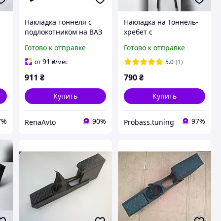
Накладка тоннеля с
Накладка на Тоннель-
подлокотником на ВАЗ
хребет с
2108, 2109, 21099
подлокотником ВАЗ
Готово к отправке
Готово к отправке
бежеваый строчка
2108,2109,21099
строчка Черный
91
от
₴
/мес
5.0
(1)
911
₴
790
₴
Купить
Купить
7%
90%
97%
RenaAvto
Probass.tuning