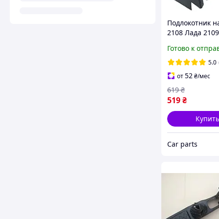
Подлокотник н
2108 Лада 210
21099 нить че
Готово к отпра
5.0
52
от
₴
/мес
619
₴
519
₴
Купит
Сar parts