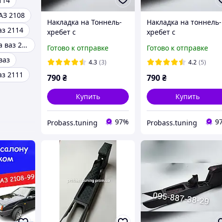
114
АЗ 2108
Накладка на Тоннель-
Накладка на тоннель-
аз 2114
хребет с
хребет с
подлокотником ВАЗ
подлокотником ВАЗ
Подлокотник на ваз 2112
Готово к отправке
Готово к отправке
2108,2109,21099
2108,2109,21099
ваз
строчка синий
строчка серый
4.3
(3)
4.2
(5)
аз 2111
790
₴
790
₴
Купить
Купить
97%
9
Probass.tuning
Probass.tuning