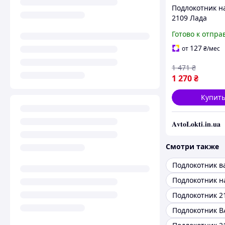
Подлокотник н
2109 Лада
Готово к отпра
127
от
₴
/мес
1 471
₴
1 270
₴
Купит
𝐀𝐯𝐭𝐨𝐋𝐨𝐤𝐭𝐢.𝐢𝐧.𝐮𝐚
Смотри также
Подлокотник в
Подлокотник 2
Подлокотник В