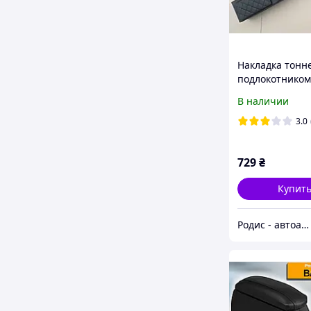
Накладка тонне
подлокотником
2108, 2109, 210
В наличии
Подлокотник-б
хребтом с чер
3.0
строчкой
729
₴
Купит
Родис - автоаксессуары и запасные части