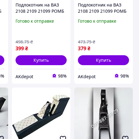
Подлокотник на ВАЗ
Подлокотник на ВАЗ
Б
2108 2109 21099 РОМБ
2108 2109 21099 РОМБ
ой
прошитый серой
черный
Готово к отправке
Готово к отправке
строчкой
498
.75
₴
473
.75
₴
399
₴
379
₴
Купить
Купить
8%
98%
98%
AKdepot
AKdepot