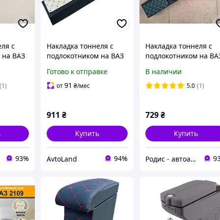
ля с
Накладка тоннеля с
Накладка тоннеля с
 на ВАЗ
подлокотником на ВАЗ
подлокотником на ВА
99
2108, 2109, 21099
2108, 2109, 21099
Готово к отправке
В наличии
ар с
бежеваый строчка
Подлокотник-бар с
ной
хребтом (серая
91
(1)
от
₴
/мес
5.0
(1)
строчка)
911
₴
729
₴
ь
Купить
Купить
93%
94%
9
AvtoLand
Родис - автоаксессуары и запасные части