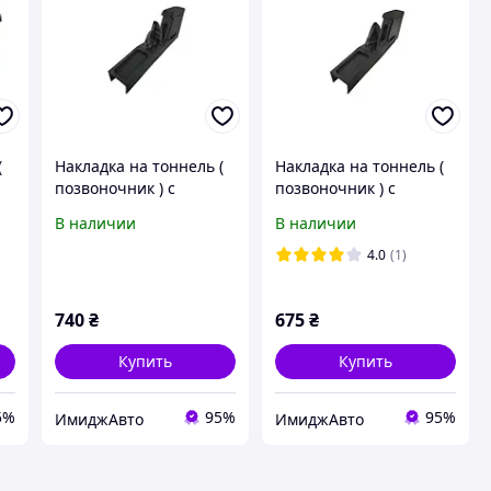
(
Накладка на тоннель (
Накладка на тоннель (
позвоночник ) с
позвоночник ) с
подлокотником ВАЗ
подлокотником ВАЗ
В наличии
В наличии
2108 - 2109 - 21099
2108 - 2109 - 21099
лента черная
Ромб черная
4.0
(1)
740
₴
675
₴
Купить
Купить
5%
95%
95%
ИмиджАвто
ИмиджАвто