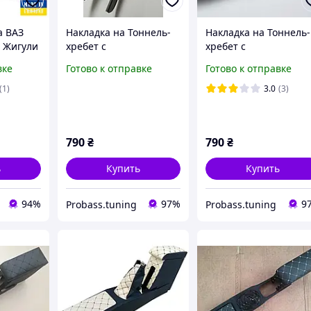
а ВАЗ
Накладка на Тоннель-
Накладка на Тоннель-
9 Жигули
хребет с
хребет с
рный
подлокотником ВАЗ
подлокотником ВАЗ
вке
Готово к отправке
Готово к отправке
2108,2109,21099
2108,2109,21099
строчка зелёная
строчка красный
(1)
3.0
(3)
790
₴
790
₴
ь
Купить
Купить
94%
97%
9
Probass.tuning
Probass.tuning