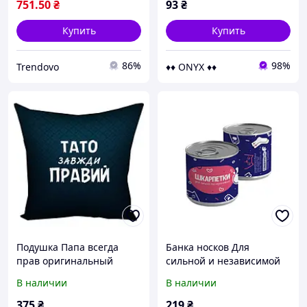
751
.50
₴
93
₴
Купить
Купить
86%
98%
Trendovo
♦♦ ONYX ♦♦
Подушка Папа всегда
Банка носков Для
прав оригинальный
сильной и независимой
подарок папе
подарок
В наличии
В наличии
375
₴
219
₴