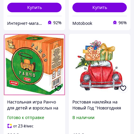
Купить
Купить
92%
96%
Интернет-магазин "Удиви Всех"
Motobook
Настольная игра Ранчо
Ростовая наклейка на
для детей и взрослых на
Новый Год "Новогодняя
внимание и счет 80
машина с подарками" 80
Готово к отправке
В наличии
элементов в тубе
см - без контурной
развивающий подарок
обрезки
23
от
₴
/мес