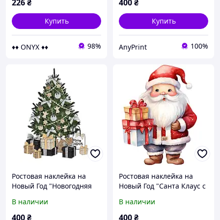
226
₴
400
₴
Купить
Купить
98%
100%
♦♦ ONYX ♦♦
AnyPrint
Ростовая наклейка на
Ростовая наклейка на
Новый Год "Новогодняя
Новый Год "Санта Клаус с
елка с подарками" 80 см -
подарками" 80 см - без
В наличии
В наличии
без контурной обрезки
контурной обрезки
400
₴
400
₴