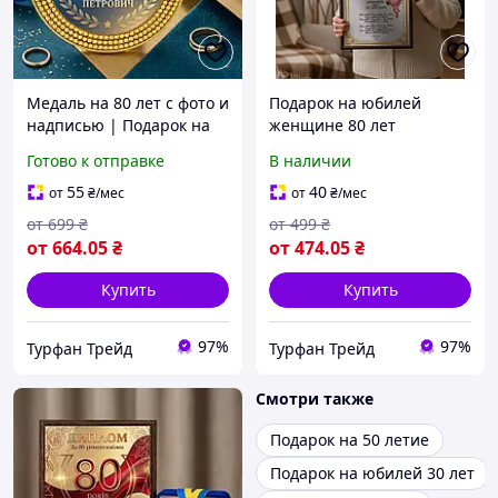
Медаль на 80 лет с фото и
Подарок на юбилей
надписью | Подарок на
женщине 80 лет
юбилей 80 лет бабушки,
Готово к отправке
В наличии
дедушка, маме, папе
55
40
от
₴
/мес
от
₴
/мес
от
699
₴
от
499
₴
от
664
.05
₴
от
474
.05
₴
Купить
Купить
97%
97%
Турфан Трейд
Турфан Трейд
Смотри также
Подарок на 50 летие
Подарок на юбилей 30 лет