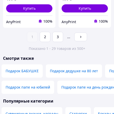
Купить
Купить
100%
100%
AnyPrint
AnyPrint
1
2
3
...
Показано 1 - 29 товаров из 500+
Смотри также
Подарок БАБУШКЕ
Подарок дедушке на 80 лет
По
Подарок папе на юбилей
Подарок папе на день рожде
Популярные категории
Сувенирные значки, награды
Статуэтки
Бокалы 