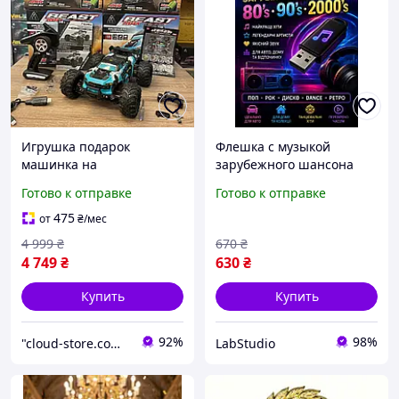
Игрушка подарок
Флешка с музыкой
машинка на
зарубежного шансона
радиоуправление SG116
80,90,00 годов, музыка в
Готово к отправке
Готово к отправке
MAX 1:20 4WD
машину или на подарок
Автомобиль на пульте 80
475
от
₴
/мес
км/ч Дрифт Автомобиль
4 999
₴
670
₴
4 749
₴
630
₴
Купить
Купить
92%
98%
"cloud-store.com.ua" - Интернет-магазин
LabStudio