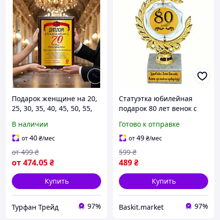
Подарок женщине на 20,
Статуэтка юбилейная
25, 30, 35, 40, 45, 50, 55,
подарок 80 лет венок с
60, 65, 70, 75, 80, 85, 90,
кристаллом на подставке
В наличии
Готово к отправке
95, 100 лет диплом на
из камня уникальный
юбилей
сувенир
40
49
от
₴
/мес
от
₴
/мес
от
499
₴
599
₴
от
474
.05
₴
489
₴
Купить
Купить
97%
97%
Турфан Трейд
Baskit.market