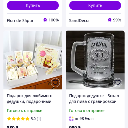
Купить
Купить
100%
99%
Flori de Săpun
SandDecor
Подарок для любимого
Подарок дедушке - Бокал
дедушки, подарочный
для пива с гравировкой
набор для деда.
"Дідусь №1 Найкращий у
Готово к отправке
Готово к отправке
світі"
98
5.0
(1)
от
₴
/мес
880
₴
980
₴