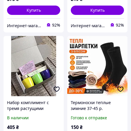
Купить
Купить
92%
92%
Интернет-магазин "Удиви Всех"
Интернет-магазин "Удиви Всех"
Набор комплимент с
Термоноски теплые
тремя растущими
зимние 37-45 р.
карандашами подарок
утепленные носки на
В наличии
Готово к отправке
флисе Черные
405
₴
150
₴