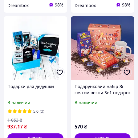
98%
98%
Dreambox
Dreambox
Подарки для дедушки
Подарунковий набір Зі
святом весни 3в1 подарок
на 8 марта
В наличии
В наличии
5.0
(2)
1 053
₴
937
.17
₴
570
₴