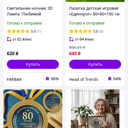
Светильник-ночник 3D
Палатка детская игровая
Лампа "Любимой
«Единорог» 80×80×100 см
бабушке" 7 цветов +
складной домик из
Готово к отправке
Готово к отправке
пульт подарок на 8 марта
полиэстера для игр и на
и день рождения
подарок
5.0
(1)
5.0
(6)
62
64
от
₴
/мес
от
₴
/мес
806
.25
₴
620
₴
645
₴
Купить
Купить
98%
94%
FARBAR
Head of Trends