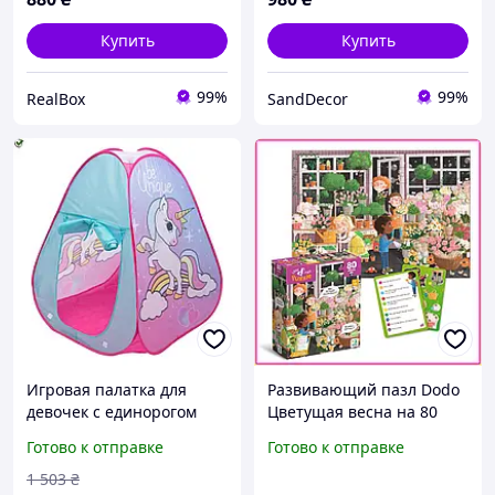
Купить
Купить
99%
99%
RealBox
SandDecor
Игровая палатка для
Развивающий пазл Dodo
девочек с единорогом
Цветущая весна на 80
розовая уличная для игр
элементов с заданиями
Готово к отправке
Готово к отправке
и отдыха 80х80х100 см
Ищи и находи для детей
от 5 лет подарок
1 503
₴