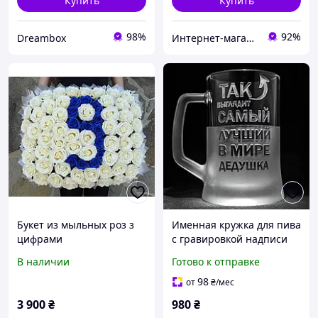
Купить
Купить
98%
92%
Dreambox
Интернет-магазин "Удиви Всех"
Букет из мыльных роз з
Именная кружка для пива
цифрами
с гравировкой надписи
Так выглядит самый
В наличии
Готово к отправке
лучший в мире Дедушка,
SandDecor
98
от
₴
/мес
3 900
₴
980
₴