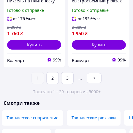
пиксель на плитоноску
быстросъемный рюкзак
Тактический навесной
10л на плитоноску
Готово к отправке
Готово к отправке
рюкзак на молли с
Маленький тактический
быстрым сбросом
рюкзак
176
195
от
₴
/мес
от
₴
/мес
2 200
₴
2 200
₴
1 760
₴
1 950
₴
Купить
Купить
99%
99%
Волмарт
Волмарт
1
2
3
...
Показано 1 - 29 товаров из 5000+
Смотри также
Тактическое снаряжение
Тактические рюкзаки
Ш