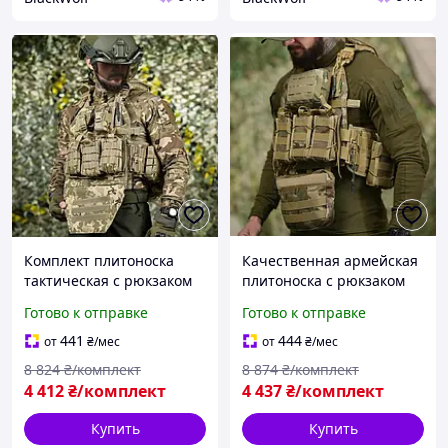
Комплект плитоноска
Качественная армейская
тактическая с рюкзаком
плитоноска с рюкзаком
statix для военных BLK-81
для боевых задач BLK-54
Готово к отправке
Готово к отправке
441
444
от
₴
/мес
от
₴
/мес
8 824
₴/комплект
8 874
₴/комплект
4 412
₴/комплект
4 437
₴/комплект
Купить
Купить