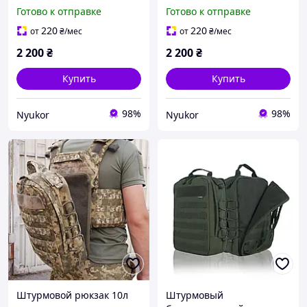
Тактический навесной
Тактический навесной
Готово к отправке
Готово к отправке
рюкзак на молли с
рюкзак на молли с
быстрым сбросом
быстрым сбросом
220
220
от
₴
/мес
от
₴
/мес
2 200
₴
2 200
₴
Купить
Купить
98%
98%
Nyukor
Nyukor
Штурмовой рюкзак 10л
Штурмовый