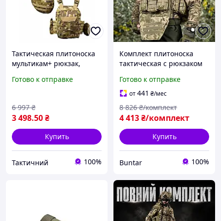
Тактическая плитоноска
Комплект плитоноска
мультикам+ рюкзак,
тактическая с рюкзаком
штурмовая плитоноска
statix для военных BUN-
Готово к отправке
Готово к отправке
25х30, военая плитоноска
2293
мультикам Ne2kx
441
от
₴
/мес
6 997
₴
8 826
₴/комплект
3 498
.50
₴
4 413
₴/комплект
Купить
Купить
100%
100%
Тактичний
Buntar