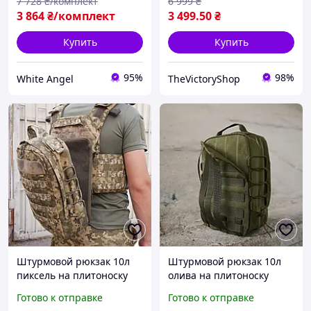
7 728
₴/комплект
6 999
₴
3 864
₴/комплект
3 499
.50
₴
Купить
Купить
95%
98%
White Angel
TheVictoryShop
Штурмовой рюкзак 10л
Штурмовой рюкзак 10л
пиксель на плитоноску
олива на плитоноску
Тактический навесной
Тактический навесной
Готово к отправке
Готово к отправке
рюкзак на молли с
рюкзак на молли с