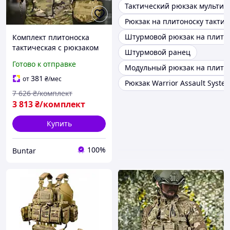
Тактический рюкзак мультик
Рюкзак на плитоноску такти
Штурмовой рюкзак на плито
Комплект плитоноска
тактическая с рюкзаком
Штурмовой ранец
для военных 7.62 pixel
Готово к отправке
Модульный рюкзак на плитон
BUN-2237
381
от
₴
/мес
Рюкзак Warrior Assault Syste
7 626
₴/комплект
3 813
₴/комплект
Купить
100%
Buntar