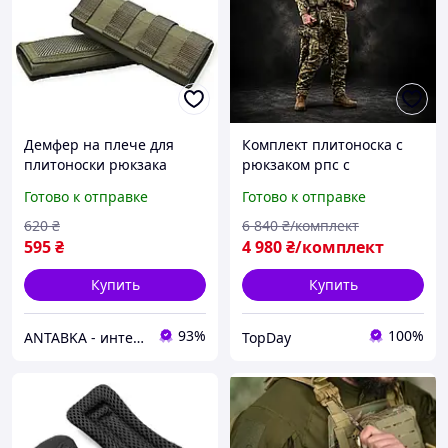
Демфер на плече для
Комплект плитоноска с
плитоноски рюкзака
рюкзаком рпс с
тощо Олива
подсумками каремат
Готово к отправке
Готово к отправке
аптечка тактический
быстрого сброса
620
₴
6 840
₴/комплект
595
₴
4 980
₴/комплект
Купить
Купить
93%
100%
ANTABKA - интернет магазин
TopDay