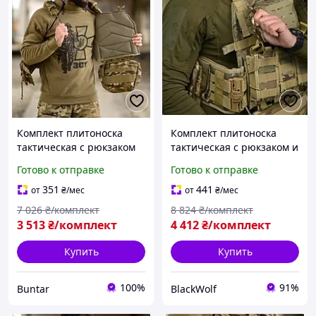
Комплект плитоноска
Комплект плитоноска
тактическая с рюкзаком
тактическая с рюкзаком и
detect для военных BUN-
подсумками для военных
Готово к отправке
Готово к отправке
2277
BLK-49
351
441
от
₴
/мес
от
₴
/мес
7 026
₴/комплект
8 824
₴/комплект
3 513
₴/комплект
4 412
₴/комплект
Купить
Купить
100%
91%
Buntar
BlackWolf