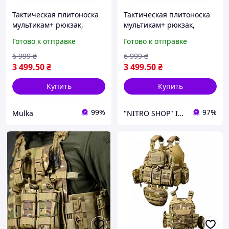
Тактическая плитоноска
Тактическая плитоноска
мультикам+ рюкзак,
мультикам+ рюкзак,
штурмовая плитоноска
штурмовая плитоноска
Готово к отправке
Готово к отправке
25х30, военая плитоноска
25х30, военая плитоноска
мультикам olghfd
мультикам
6 999
₴
6 999
₴
3 499
.50
₴
3 499
.50
₴
Купить
Купить
99%
97%
Mulka
"NITRO SHOP" Інтернет магазин