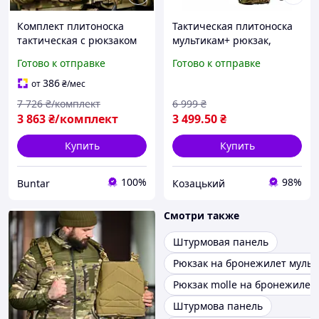
Комплект плитоноска
Тактическая плитоноска
тактическая с рюкзаком
мультикам+ рюкзак,
single для военных BUN-
штурмовая плитоноска
Готово к отправке
Готово к отправке
2213
25х30, военая плитоноска
мультикам asovfji
386
от
₴
/мес
7 726
₴/комплект
6 999
₴
3 863
₴/комплект
3 499
.50
₴
Купить
Купить
100%
98%
Buntar
Козацький
Смотри также
Штурмовая панель
Рюкзак на бронежилет мульт
Рюкзак molle на бронежилет
Штурмова панель