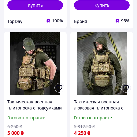
Купить
Купить
100%
95%
TopDay
Броня
Тактическая военная
Тактическая военная
плитоноска с подсумками
люксовая плитоноска с
рюкзаком + РПС в сборе
подсумками рюкзаком 4
Готово к отправке
Готово к отправке
Attack Пиксель армейский
точки быстрого сброса
бронежилет
Single Sword Мультикам
6 250
₴
5 312
.50
₴
армейский бронежилет
5 000
₴
4 250
₴