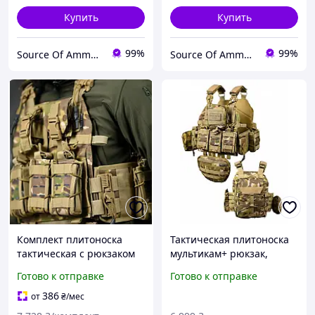
Купить
Купить
99%
99%
Source Of Ammunition
Source Of Ammunition
Комплект плитоноска
Тактическая плитоноска
тактическая с рюкзаком
мультикам+ рюкзак,
single для военных SIM-
штурмовая плитоноска
Готово к отправке
Готово к отправке
107
25х30, военая плитоноска
мультикам Tghxz
386
от
₴
/мес