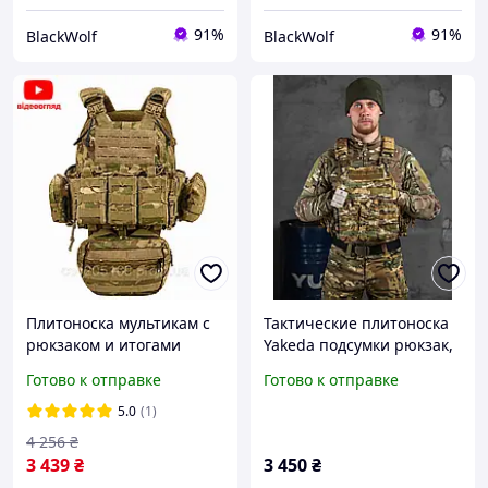
91%
91%
BlackWolf
BlackWolf
Плитоноска мультикам с
Тактические плитоноска
рюкзаком и итогами
Yakeda подсумки рюкзак,
военная бронежилет
разгрузочный жилет 4
Готово к отправке
Готово к отправке
тактический 4 точки
быстрых сброса в
сброса Single Sword
сборе,плитоноска
5.0
(1)
multicam
multicam
4 256
₴
3 439
₴
3 450
₴