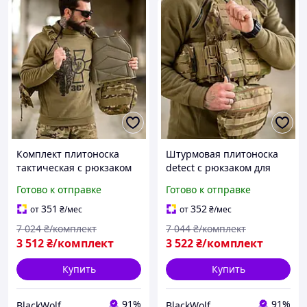
Комплект плитоноска
Штурмовая плитоноска
тактическая с рюкзаком
detect с рюкзаком для
detect для военных BLK-
бронеплит и снаряжения
Готово к отправке
Готово к отправке
65
BLK-67
351
352
от
₴
/мес
от
₴
/мес
7 024
₴/комплект
7 044
₴/комплект
3 512
₴/комплект
3 522
₴/комплект
Купить
Купить
91%
91%
BlackWolf
BlackWolf