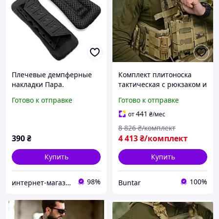
Плечевые демпферные
Комплект плитоноска
накладки Пара.
тактическая с рюкзаком и
Наплечники-демпферы
подсумками для военных
Готово к отправке
Готово к отправке
на плитоноску, рюкзак,
BUN-2189
РПС
441
от
₴
/мес
8 826
₴/комплект
390
₴
4 413
₴/комплект
Купить
Купить
98%
100%
интернет-магазин "Techno-Power"
Buntar