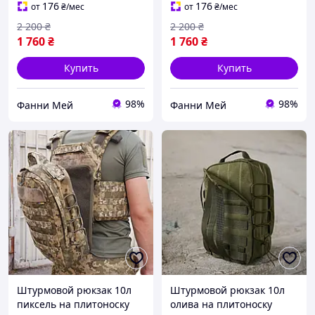
быстрым сбросом
быстрым сбросом
176
176
от
₴
/мес
от
₴
/мес
2 200
₴
2 200
₴
1 760
₴
1 760
₴
Купить
Купить
98%
98%
Фанни Мей
Фанни Мей
Штурмовой рюкзак 10л
Штурмовой рюкзак 10л
пиксель на плитоноску
олива на плитоноску