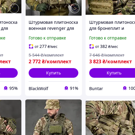
итоноска
Штурмовая плитоноска
Штурмовая плитонос
 для
военная revenger для
для бронеплит и
бронеплит и
снаряжения с
вке
Готово к отправке
Готово к отправке
M-125
снаряжения BLK-35
рюкзаком 7.62 pixel
BUN-2239
277
382
от
₴
/мес
от
₴
/мес
кт
5 544
₴/комплект
7 646
₴/комплект
лект
2 772
₴/комплект
3 823
₴/комплект
ь
Купить
Купить
95%
91%
10
BlackWolf
Buntar