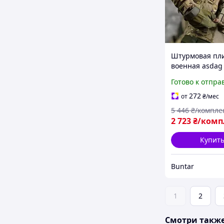
Штурмовая пл
военная asdag
бронеплит и
Готово к отпра
снаряжения B
272
от
₴
/мес
5 446
₴/компле
2 723
₴/комп
Купит
Buntar
1
2
Смотри такж