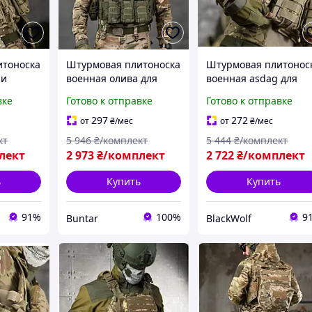
итоноска
Штурмовая плитоноска
Штурмовая плитонос
 и
военная олива для
военная asdag для
lticam
бронеплит и
бронеплит и
вке
Готово к отправке
Готово к отправке
снаряжения BUN-2255
снаряжения BLK-75
297
272
от
₴
/мес
от
₴
/мес
кт
5 946
₴/комплект
5 444
₴/комплект
лект
2 973
₴/комплект
2 722
₴/комплект
ь
Купить
Купить
91%
100%
9
Buntar
BlackWolf