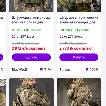
ка
Штурмовая плитоноска
Штурмовая плитоноска
военная олива для
военная revenger для
бронеплит и
бронеплит и
Готово к отправке
Готово к отправке
снаряжения BLK-43
снаряжения BUN-2247
297
277
от
₴
/мес
от
₴
/мес
5 944
₴/комплект
5 546
₴/комплект
2 972
₴/комплект
2 773
₴/комплект
Купить
Купить
0%
91%
100%
BlackWolf
Buntar