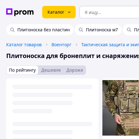
Каталог
Плитоноска без пластин
Плитоноска м7
Пл
Каталог товаров
Военторг
Тактическая защита и эки
Плитоноска для бронеплит и снаряжени
По рейтингу
Дешевле
Дороже