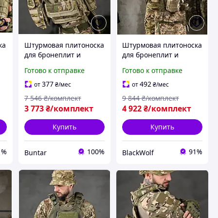
ка
Штурмовая плитоноска
Штурмовая плитоноска
для бронеплит и
для бронеплит и
снаряжения multicam
снаряжения в полной
Готово к отправке
Готово к отправке
BUN-2271
комплектации BLK-91
377
492
от
₴
/мес
от
₴
/мес
7 546
₴/комплект
9 844
₴/комплект
3 773
₴/комплект
4 922
₴/комплект
Купить
Купить
1%
100%
91%
Buntar
BlackWolf