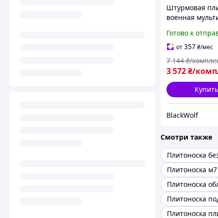
Штурмовая пл
военная мульт
бронеплит и
Готово к отпра
снаряжения BL
357
от
₴
/мес
7 144
₴/компле
3 572
₴/комп
Купит
BlackWolf
Смотри также
Плитоноска м7
Плитоноска пл