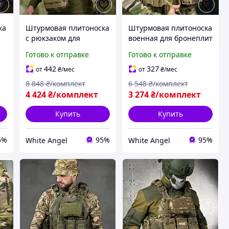
ка
Штурмовая плитоноска
Штурмовая плитоноска
с рюкзаком для
военная для бронеплит
бронеплит и
и снаряжения
Готово к отправке
Готово к отправке
снаряжения SIM-53
multicam SIM-69
442
327
от
₴
/мес
от
₴
/мес
8 848
₴/комплект
6 548
₴/комплект
4 424
₴/комплект
3 274
₴/комплект
Купить
Купить
5%
95%
95%
White Angel
White Angel