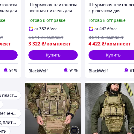
итоноска
Штурмовая плитоноска
Штурмовая плитонос
икам для
военная пиксель для
с рюкзаком для
бронеплит и
бронеплит и
вке
Готово к отправке
Готово к отправке
K-19
снаряжения BLK-27
снаряжения BLK-51
332
442
от
₴
/мес
от
₴
/мес
кт
6 644
₴/комплект
8 844
₴/комплект
лект
3 322
₴/комплект
4 422
₴/комплект
ь
Купить
Купить
91%
91%
9
BlackWolf
BlackWolf
Плитоноска без пластин
Плитоноска облегченная
Плитоноска под плиты 25 на 30 сантиметров
ити