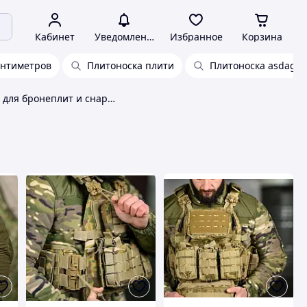
Кабинет
Уведомления
Избранное
Корзина
антиметров
Плитоноска плити
Плитоноска asdag 4
Плитоноска для бронеплит и снаряжения