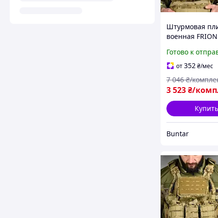
Штурмовая пл
военная FRION
бронеплит и
Готово к отпра
снаряжения B
352
от
₴
/мес
7 046
₴/компле
3 523
₴/комп
Купит
Buntar