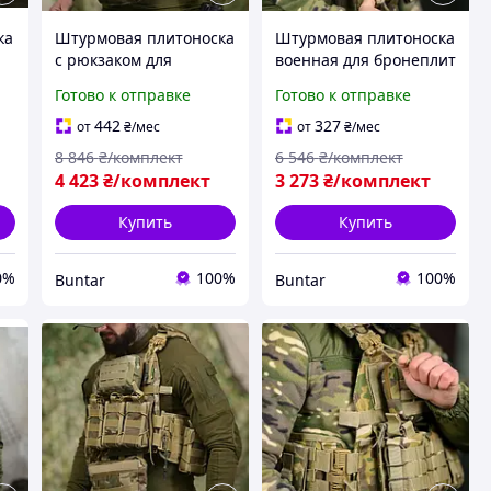
ка
Штурмовая плитоноска
Штурмовая плитоноска
с рюкзаком для
военная для бронеплит
бронеплит и
и снаряжения
Готово к отправке
Готово к отправке
7
снаряжения BUN-2191
multicam BUN-2207
442
327
от
₴
/мес
от
₴
/мес
8 846
₴/комплект
6 546
₴/комплект
4 423
₴/комплект
3 273
₴/комплект
Купить
Купить
0%
100%
100%
Buntar
Buntar