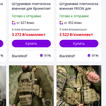
ка
Штурмовая плитоноска
Штурмовая плитоноска
военная для бронеплит
военная FRION для
и снаряжения
бронеплит и
Готово к отправке
Готово к отправке
multicam BLK-67
снаряжения BLK-123
327
352
от
₴
/мес
от
₴
/мес
6 544
₴/комплект
7 044
₴/комплект
3 272
₴/комплект
3 522
₴/комплект
Купить
Купить
1%
91%
91%
BlackWolf
BlackWolf