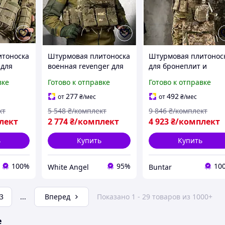
итоноска
Штурмовая плитоноска
Штурмовая плитонос
 для
военная revenger для
для бронеплит и
бронеплит и
снаряжения в полно
вке
Готово к отправке
Готово к отправке
UN-2287
снаряжения SIM-37
комплектации BUN-
2303
277
492
от
₴
/мес
от
₴
/мес
кт
5 548
₴/комплект
9 846
₴/комплект
лект
2 774
₴/комплект
4 923
₴/комплект
ь
Купить
Купить
100%
95%
10
White Angel
Buntar
3
...
Вперед
Показано 1 - 29 товаров из 1000+
е