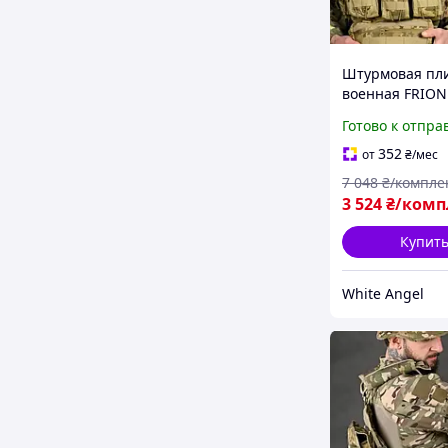
Штурмовая пл
военная FRION
бронеплит и
Готово к отпра
снаряжения SI
352
от
₴
/мес
7 048
₴/компле
3 524
₴/комп
Купит
White Angel