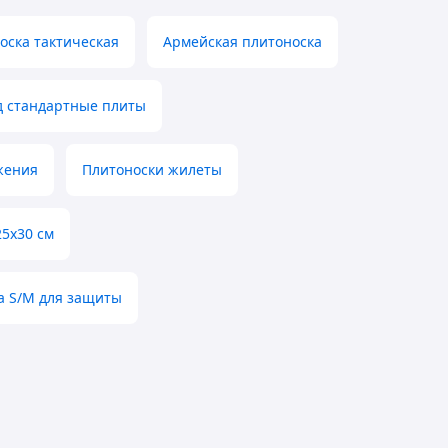
оска тактическая
Армейская плитоноска
д стандартные плиты
жения
Плитоноски жилеты
25х30 см
а S/M для защиты