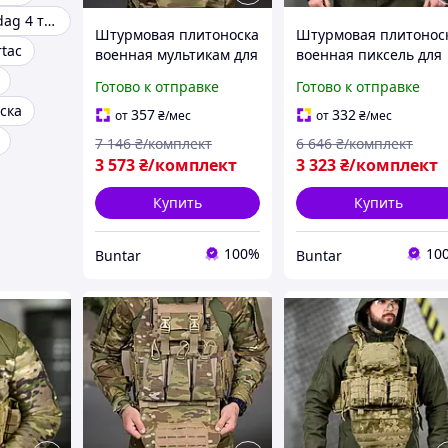
Плитоноска asdag 4 точки быстрого сброса
Штурмовая плитоноска
Штурмовая плитонос
tac
военная мультикам для
военная пиксель для
бронеплит и
бронеплит и
Готово к отправке
Готово к отправке
снаряжения BUN-2159
снаряжения BUN-216
ска
357
332
от
₴
/мес
от
₴
/мес
7 146
₴/комплект
6 646
₴/комплект
3 573
₴/комплект
3 323
₴/комплект
Купить
Купить
100%
10
Buntar
Buntar