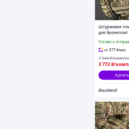
Штурмовая пл
для бронеплит
снаряжения mu
Готово к отпра
BLK-59
377
от
₴
/мес
7 544
₴/компле
3 772
₴/комп
Купит
BlackWolf