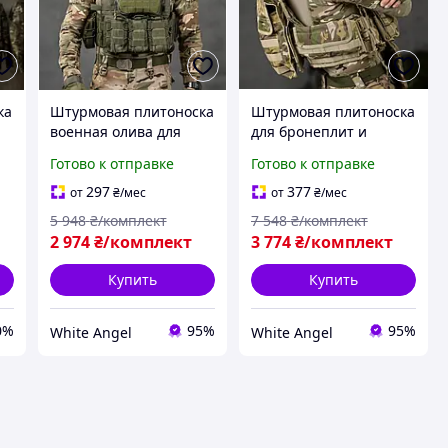
ка
Штурмовая плитоноска
Штурмовая плитоноска
военная олива для
для бронеплит и
й
бронеплит и
снаряжения multicam
Готово к отправке
Готово к отправке
снаряжения SIM-45
SIM-61
297
377
от
₴
/мес
от
₴
/мес
5 948
₴/комплект
7 548
₴/комплект
2 974
₴/комплект
3 774
₴/комплект
Купить
Купить
0%
95%
95%
White Angel
White Angel