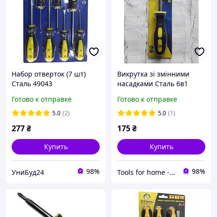
Набор отверток (7 шт)
Викрутка зі змінними
Сталь 49043
насадками Сталь 6в1
49048
Готово к отправке
Готово к отправке
5.0
(2)
5.0
(1)
277
₴
175
₴
Купить
Купить
98%
98%
УниБуд24
Tools for home -Інструменти для дому