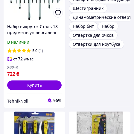
Шестигранник
Динамометрические отвертк
Набор бит
Набор
Набір викруток Сталь 18
предметів універсальні
Отвертка для очков
магнітні викрутки (49044)
В наличии
Отвертки для ноутбука
5.0
(1)
72
от
₴
/мес
822
₴
722
₴
Купить
96%
TehnikNoll