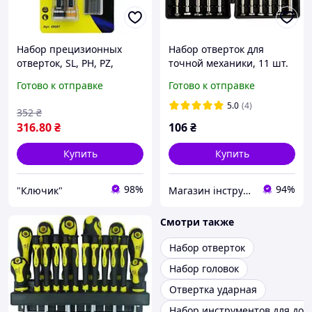
Набор прецизионных
Набор отверток для
отверток, SL, PH, PZ,
точной механики, 11 шт.
TORX, 17в 1 Сталь 117597
(SL1.0, SL1.2, SL1.4, SL1.8,
Готово к отправке
Готово к отправке
(49097)
SL2.4, SL3, PH00, PH0, PH1,
шило,Сталь
5.0
(4)
352
₴
316
.80
₴
106
₴
Купить
Купить
98%
94%
"Ключик"
Магазин інструменту MATRIX
Смотри также
Набор отверток
Набор головок
Отвертка ударная
Набор инструментов для дом