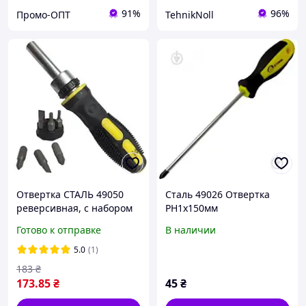
91%
96%
Промо-ОПТ
TehnikNoll
Отвертка СТАЛЬ 49050
Сталь 49026 Отвертка
реверсивная, с набором
PH1x150мм
бит 7 в 1
Готово к отправке
В наличии
5.0
(1)
183
₴
173
.85
₴
45
₴