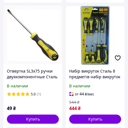
Отвертка SL3x75 ручки
Набір викруток Сталь 8
двухкомпонентные Сталь
предметів набір викруток
49015
з магнітними головками
В наличии
В наличии
(49040)
44
5.0
(1)
от
₴
/мес
544
₴
49
₴
444
₴
Купить
Купить