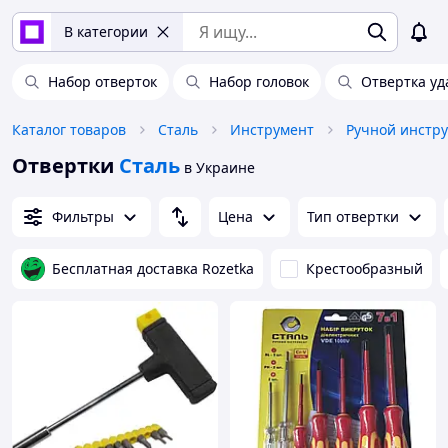
В категории
Набор отверток
Набор головок
Отвертка уд
Каталог товаров
Сталь
Инструмент
Ручной инстр
Отвертки
Сталь
в Украине
Фильтры
Цена
Тип отвертки
Бесплатная доставка Rozetka
Крестообразный