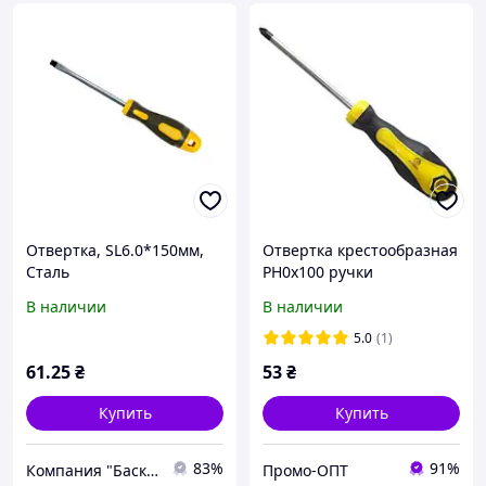
Отвертка, SL6.0*150мм,
Отвертка крестообразная
Сталь
PH0x100 ручки
двухкомпонентные Сталь
В наличии
В наличии
49024
5.0
(1)
61
.25
₴
53
₴
Купить
Купить
83%
91%
Компания "Баско". Всё для строительства. Честные цены с 1987 года.
Промо-ОПТ