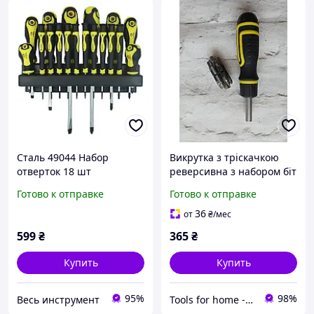
Сталь 49044 Набор
Викрутка з тріскачкою
отверток 18 шт
реверсивна з набором біт
49093 Сталь 12 в 1
Готово к отправке
Готово к отправке
36
от
₴
/мес
599
₴
365
₴
Купить
Купить
95%
98%
Весь инструмент
Tools for home -Інструменти для дому