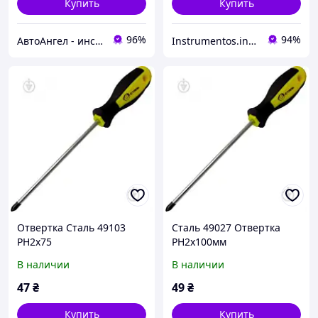
Купить
Купить
96%
94%
АвтоАнгел - инструменты и оборудование для СТО, расходные материалы, товары для дома и сада
Instrumentos.in.ua интернет-магазин
Отвертка Сталь 49103
Сталь 49027 Отвертка
PH2x75
PH2x100мм
В наличии
В наличии
47
₴
49
₴
Купить
Купить