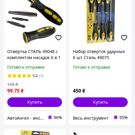
Отвертка СТАЛЬ 49048 с
Набор отверток ударных
комплектом насадок 6 в 1
6 шт Сталь 49075
Готово к отправке
Готово к отправке
5.0
(1)
105
₴
99
.75
₴
450
₴
Купить
Купить
96%
95%
АвтоАнгел - инструменты и оборудование для СТО, расходные материалы, товары для дома и сада
Весь инструмент