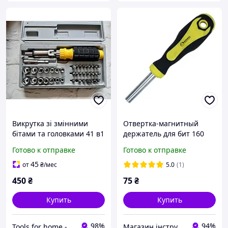
Викрутка зі змінними
Отвертка-магнитный
бітами та головками 41 в1
держатель для бит 160
сталь 49052
мм СТАЛЬ 49094
Готово к отправке
Готово к отправке
45
от
₴
/мес
5.0
(1)
450
₴
75
₴
Купить
Купить
98%
94%
Tools for home -Інструменти для дому
Магазин інструменту MATRIX