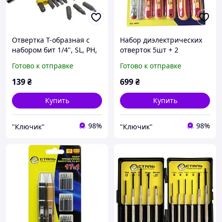
Отвертка Т-образная с
Набор диэлектрических
набором бит 1/4", SL, PH,
отверток 5шт + 2
PZ, Torx, 11 предметов
индикатора Сталь 70712
Готово к отправке
Готово к отправке
Сталь 58193 (49046)
(49067)
139
₴
699
₴
Купить
Купить
98%
98%
"Ключик"
"Ключик"