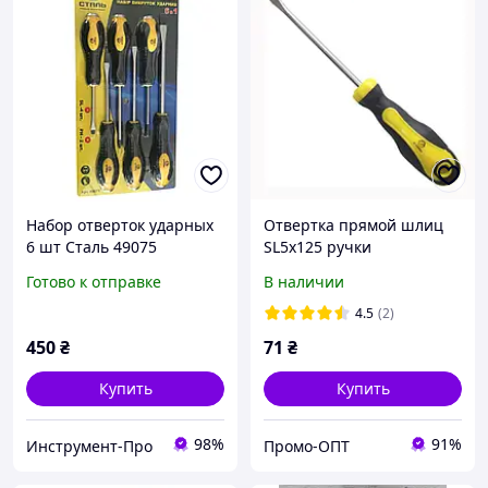
Набор отверток ударных
Отвертка прямой шлиц
6 шт Сталь 49075
SL5x125 ручки
двухкомпонентные Сталь
Готово к отправке
В наличии
49109
4.5
(2)
450
₴
71
₴
Купить
Купить
98%
91%
Инструмент-Про
Промо-ОПТ