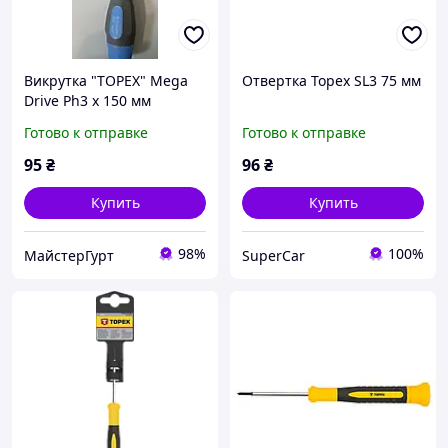
Викрутка "TOPEX" Mega
Отвертка Topex SL3 75 мм
Drive Ph3 x 150 мм
Готово к отправке
Готово к отправке
95
₴
96
₴
Купить
Купить
98%
100%
МайстерГурт
SuperCar