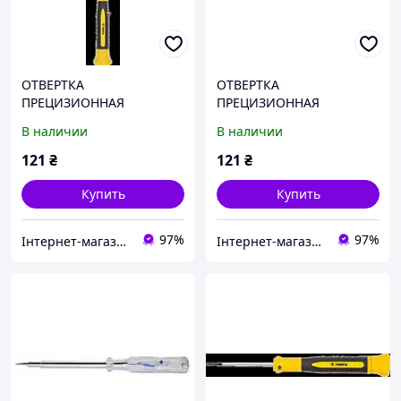
ОТВЕРТКА
ОТВЕРТКА
ПРЕЦИЗИОННАЯ
ПРЕЦИЗИОННАЯ
ШЛИЦЕВАЯ 2.5 X 50 ММ
ШЛИЦЕВАЯ 3 X 50 ММ
В наличии
В наличии
TOPEX 39D771
TOPEX 39D772
121
₴
121
₴
Купить
Купить
97%
97%
Інтернет-магазин ЗНАКОМО! На деякі товари може бути передплата! Відправка від 1 до 5 днів!
Інтернет-магазин ЗНАКОМО! На деякі товари може бути передплата! Відправка від 1 до 5 днів!