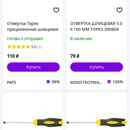
Отвертка Topex
ОТВЕРТКА ШЛИЦЕВАЯ 5.0
прецизионная шлицевая
X 100 ММ TOPEX 39D804
2.5 х 50 мм (39D771) c
Готово к отправке
В наличии
5.0
(1)
110
₴
79
₴
Купить
Купить
98%
100%
PAPS
MINISTROYMARKET