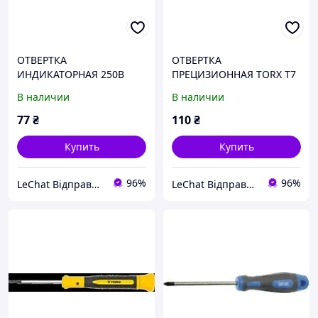
ОТВЕРТКА
ОТВЕРТКА
ИНДИКАТОРНАЯ 250В
ПРЕЦИЗИОННАЯ TORX T7
TOPEX 39D057
X 50 ММ TOPEX 39D777
В наличии
В наличии
77
₴
110
₴
Купить
Купить
96%
96%
LeChat Відправка від 1 до 5 днів! На деякі товари може бути передплата!
LeChat Відправка від 1 до 5 днів! На деякі товари може бути передплата!