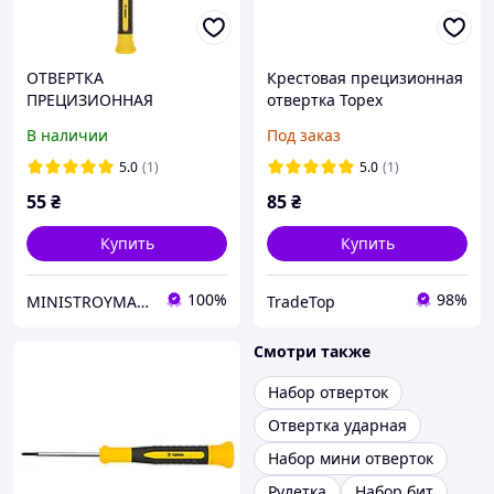
ОТВЕРТКА
Крестовая прецизионная
ПРЕЦИЗИОННАЯ
отвертка Topex
КРЕСТОВАЯ PH00 X 50 ММ
(PH0x50мм/CrV)
В наличии
Под заказ
TOPEX 39D774
5.0
(1)
5.0
(1)
55
₴
85
₴
Купить
Купить
100%
98%
MINISTROYMARKET
TradeTop
Смотри также
Набор отверток
Отвертка ударная
Набор мини отверток
Рулетка
Набор бит