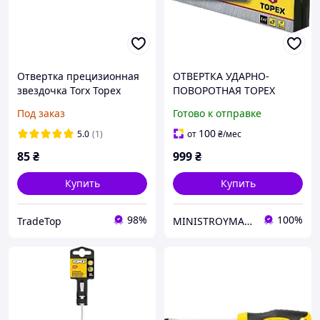
Отвертка прецизионная
ОТВЕРТКА УДАРНО-
звездочка Torx Topex
ПОВОРОТНАЯ TOPEX
(T6x50мм/CrV)
39D556
Под заказ
Готово к отправке
100
5.0
(1)
от
₴
/мес
85
₴
999
₴
Купить
Купить
98%
100%
TradeTop
MINISTROYMARKET