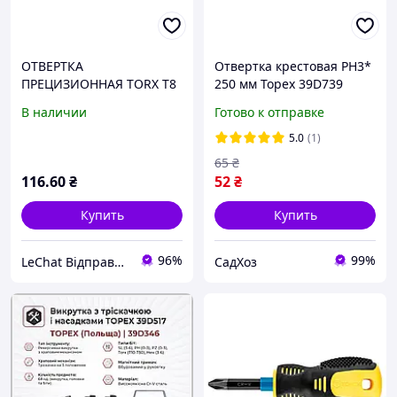
ОТВЕРТКА
Отвертка крестовая PH3*
ПРЕЦИЗИОННАЯ TORX T8
250 мм Topex 39D739
X 50 ММ TOPEX 39D778
В наличии
Готово к отправке
5.0
(1)
65
₴
116
.60
₴
52
₴
Купить
Купить
96%
99%
LeChat Відправка від 1 до 5 днів! На деякі товари може бути передплата!
СадХоз