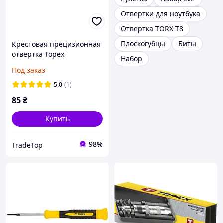
Отвертки для ноутбука
Отвертка TORX T8
Плоскогубцы
Биты
Крестовая прецизионная
отвертка Topex
Набор
(PH00x50мм/CrV)
Под заказ
5.0
(1)
85
₴
Купить
98%
TradeTop