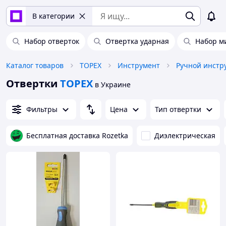
В категории
Набор отверток
Отвертка ударная
Набор м
Каталог товаров
TOPEX
Инструмент
Ручной инстр
Отвертки
TOPEX
в Украине
Фильтры
Цена
Тип отвертки
Бесплатная доставка Rozetka
Диэлектрическая