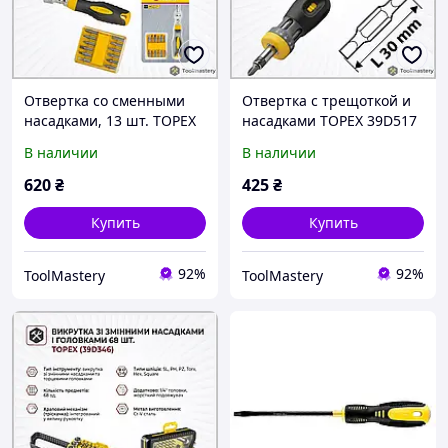
Отвертка со сменными
Отвертка с трещоткой и
насадками, 13 шт. TOPEX
насадками TOPEX 39D517
39D525
В наличии
В наличии
620
₴
425
₴
Купить
Купить
92%
92%
ToolMastery
ToolMastery