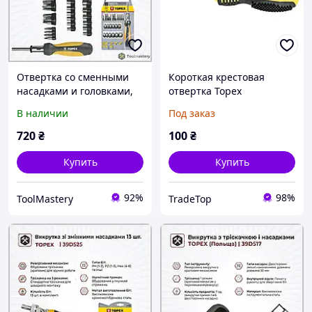
Отвертка со сменными
Короткая крестовая
насадками и головками,
отвертка Topex
29 шт. TOPEX 39D356
(PH2x38мм)
В наличии
Под заказ
720
₴
100
₴
Купить
Купить
92%
98%
ToolMastery
TradeTop