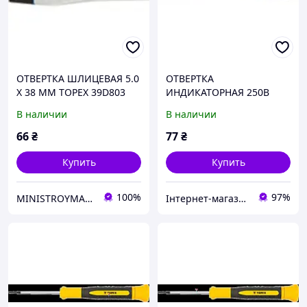
ОТВЕРТКА ШЛИЦЕВАЯ 5.0
ОТВЕРТКА
X 38 ММ TOPEX 39D803
ИНДИКАТОРНАЯ 250В
TOPEX 39D057
В наличии
В наличии
66
₴
77
₴
Купить
Купить
100%
97%
MINISTROYMARKET
Інтернет-магазин ЗНАКОМО! На деякі товари може бути передплата! Відправка від 1 до 5 днів!