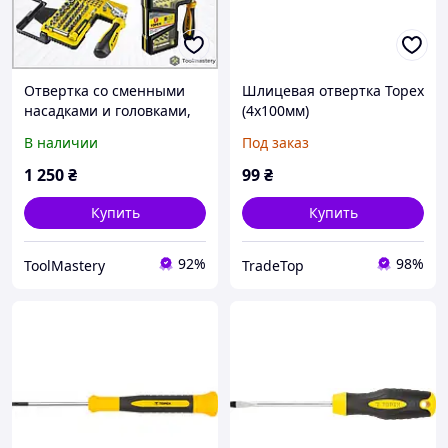
Отвертка со сменными
Шлицевая отвертка Topex
насадками и головками,
(4x100мм)
68 шт. TOPEX 39D346
В наличии
Под заказ
1 250
₴
99
₴
Купить
Купить
92%
98%
ToolMastery
TradeTop