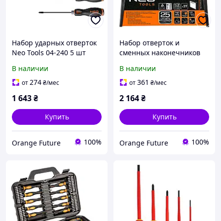
Набор ударных отверток
Набор отверток и
Neo Tools 04-240 5 шт
сменных наконечников
NEO 04-210, 37
В наличии
В наличии
предметов, сталь S2,
профессиональный
274
361
от
₴
/мес
от
₴
/мес
1 643
₴
2 164
₴
Купить
Купить
100%
100%
Orange Future
Orange Future