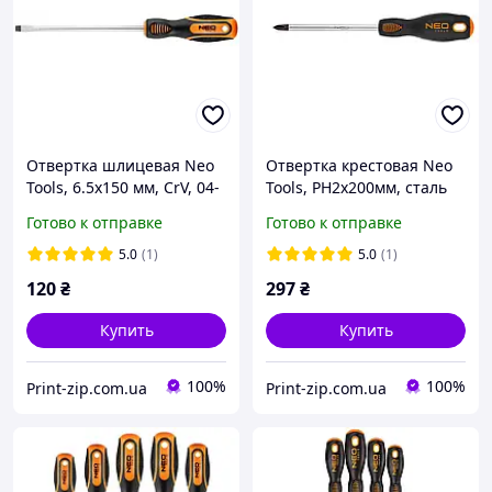
Отвертка шлицевая Neo
Отвертка крестовая Neo
Tools, 6.5x150 мм, CrV, 04-
Tools, PH2x200мм, сталь
175
S2, 04-025
Готово к отправке
Готово к отправке
5.0
(1)
5.0
(1)
120
₴
297
₴
Купить
Купить
100%
100%
Print-zip.com.ua
Print-zip.com.ua