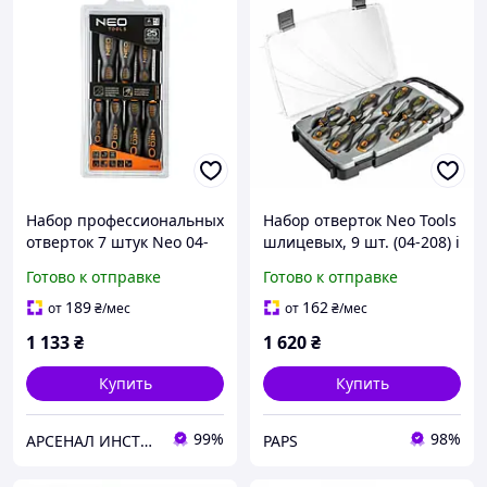
Набор профессиональных
Набор отверток Neo Tools
отверток 7 штук Neo 04-
шлицевых, 9 шт. (04-208) i
206
Готово к отправке
Готово к отправке
189
162
от
₴
/мес
от
₴
/мес
1 133
₴
1 620
₴
Купить
Купить
99%
98%
АРСЕНАЛ ИНСТРУМЕНТА
PAPS