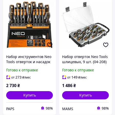
Набор инструментов Neo
Набор отверток Neo Tools
Tools отверток и насадок
шлицевых, 9 шт. (04-208)
37 шт. (04-210) e
(i559482)
Готово к отправке
Готово к отправке
273
149
от
₴
/мес
от
₴
/мес
2 730
₴
1 486
₴
Купить
Купить
98%
98%
PAPS
MAMS