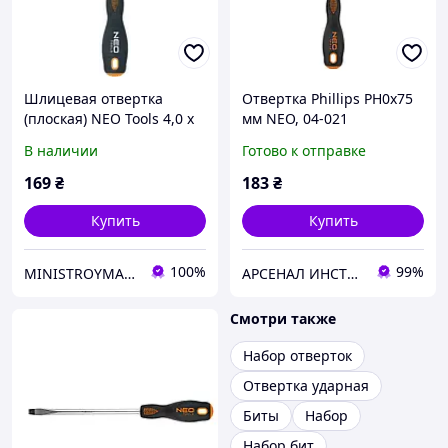
Шлицевая отвертка
Отвертка Phillips PH0x75
(плоская) NEO Tools 4,0 x
мм NEO, 04-021
100 мм, S2/CrMo (арт. 04-
В наличии
Готово к отправке
012)
169
₴
183
₴
Купить
Купить
100%
99%
MINISTROYMARKET
АРСЕНАЛ ИНСТРУМЕНТА
Смотри также
Набор отверток
Отвертка ударная
Биты
Набор
Набор бит