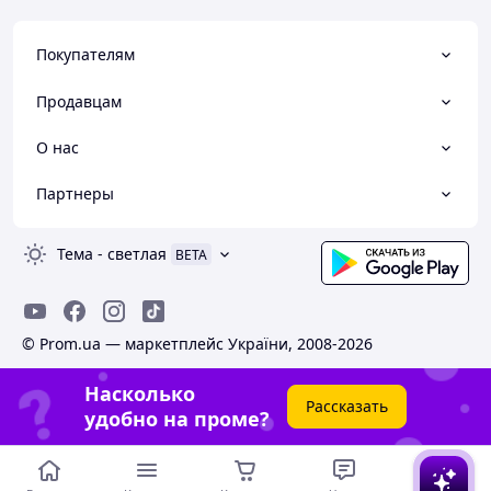
Покупателям
Продавцам
О нас
Партнеры
Тема
-
светлая
BETA
© Prom.ua — маркетплейс України, 2008-2026
Насколько
Рассказать
удобно на проме?