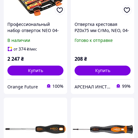
Профессиональный
Отвертка крестовая
набор отверток NEO 04-
PZ0x75 мм CrMo, NEO, 04-
142, 1000 В, 9 шт.,
031
В наличии
Готово к отправке
шлицевые и крестовые,
термообработанная сталь
374
от
₴
/мес
2 247
₴
208
₴
Купить
Купить
100%
99%
Orange Future
АРСЕНАЛ ИНСТРУМЕНТА