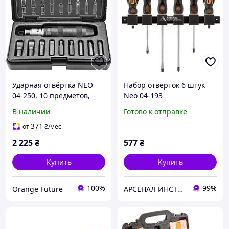
Ударная отвёртка NEO
Набор отверток 6 штук
04-250, 10 предметов,
Neo 04-193
биты S2, квадрат 1/2"
В наличии
Готово к отправке
371
от
₴
/мес
2 225
₴
577
₴
Купить
Купить
100%
99%
Orange Future
АРСЕНАЛ ИНСТРУМЕНТА