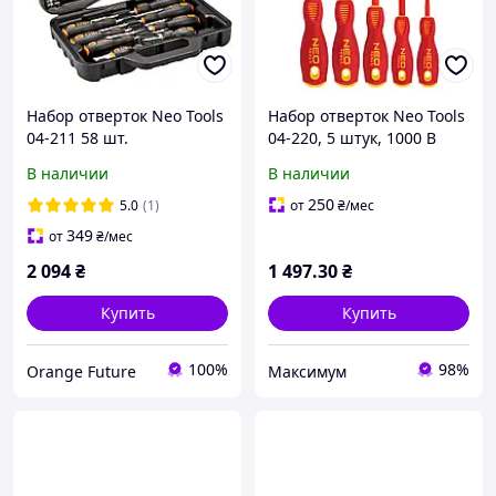
Набор отверток Neo Tools
Набор отверток Neo Tools
04-211 58 шт.
04-220, 5 штук, 1000 В
В наличии
В наличии
250
5.0
(1)
от
₴
/мес
349
от
₴
/мес
2 094
₴
1 497
.30
₴
Купить
Купить
100%
98%
Orange Future
Максимум