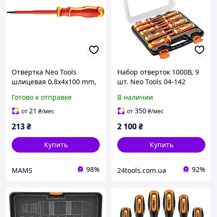
Отвертка Neo Tools
Набор отверток 1000В, 9
шлицевая 0.8x4x100 mm,
шт. Neo Tools 04-142
1000 В (04-132) (q542249)
Готово к отправке
В наличии
21
350
от
₴
/мес
от
₴
/мес
213
₴
2 100
₴
Купить
Купить
98%
92%
MAMS
24tools.com.ua