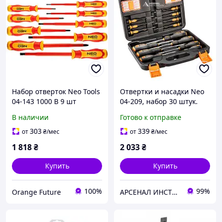
Набор отверток Neo Tools
Отвертки и насадки Neo
04-143 1000 В 9 шт
04-209, набор 30 штук.
В наличии
Готово к отправке
303
339
от
₴
/мес
от
₴
/мес
1 818
₴
2 033
₴
Купить
Купить
100%
99%
Orange Future
АРСЕНАЛ ИНСТРУМЕНТА