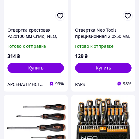
Отвертка крестовая
Отвертка Neo Tools
PZ2x100 мм CrMo, NEO,
прецизионная 2.0x50 мм,
04-034
S2 (04-112) f
Готово к отправке
Готово к отправке
314
₴
129
₴
Купить
Купить
99%
98%
АРСЕНАЛ ИНСТРУМЕНТА
PAPS