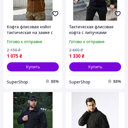
Кофта флисовая койот
Тактическая флисовая
тактическая на замке с
кофта с липучками
липучками для военных,
черная полиция на
Готово к отправке
Готово к отправке
Теплая армейская флиска
молнии, Теплая
однотонная зсу
армейская флиска
2 150
₴
2 660
₴
однотонная зсу black
1 075
₴
1 330
₴
Купить
Купить
88%
88%
SuperShop
SuperShop