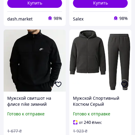
Купить
Купить
98%
98%
dash.market
Salex
Мужской свитшот на
Мужской Спортивный
флисе nike зимний
Костюм Серый
черный флисовая кофта
Однотонный Комплект
Готово к отправке
Готово к отправке
толстовка Найк теплая
Брюки Кофта Флисовый
свитшот однотонный
Унисекс DBUY Чоловічий
240
от
₴
/мес
Спортивний Костюм
1 677
₴
1 923
₴
Сірий Однотонний