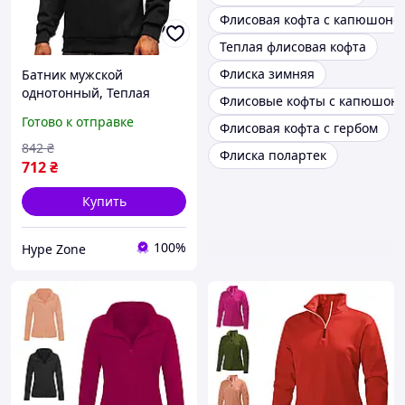
Флисовая кофта с капюшоно
Теплая флисовая кофта
Флиска зимняя
Батник мужской
однотонный, Теплая
Флисовые кофты с капюшон
Кофта флисовая, Свитер
Готово к отправке
Флисовая кофта с гербом
черный на осень, зиму,
весну. Трехнитка.
842
₴
Флиска полартек
Трикотаж
712
₴
Купить
100%
Hype Zone