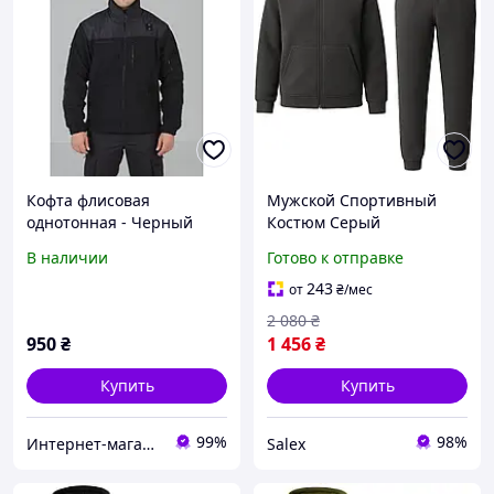
Кофта флисовая
Мужской Спортивный
однотонная - Черный
Костюм Серый
Однотонный Комплект
В наличии
Готово к отправке
Брюки Кофта Флисовый
Унисекс Salex Чоловічий
243
от
₴
/мес
Спортивний Костюм
2 080
₴
Сірий
950
₴
1 456
₴
Купить
Купить
99%
98%
Интернет-магазин Dream
Salex