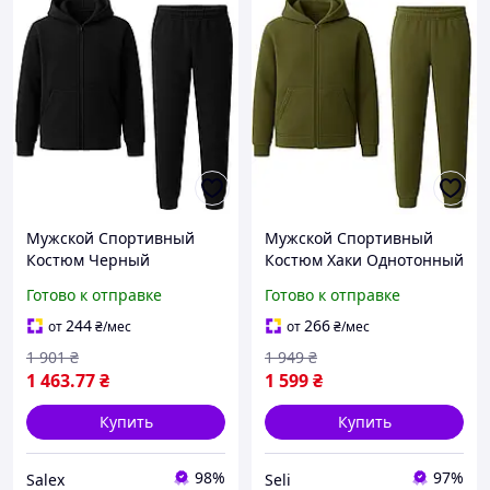
Мужской Спортивный
Мужской Спортивный
Костюм Черный
Костюм Хаки Однотонный
Однотонный Комплект
Комплект Брюки Кофта
Готово к отправке
Готово к отправке
Брюки Кофта Флисовый
Флисовый Унисекс Seli
Унисекс Salex Чоловічий
Чоловічий Спортивний
244
266
от
₴
/мес
от
₴
/мес
Спортивний Костюм
Костюм Хакі Однотонний
1 901
₴
1 949
₴
Чорний
1 463
.77
₴
1 599
₴
Купить
Купить
98%
97%
Salex
Seli