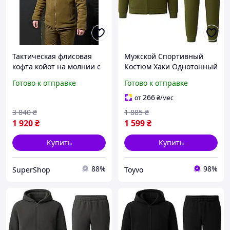
Тактическая флисовая
Мужской Спортивный
кофта койот на молнии с
Костюм Хаки Однотонный
липучками штурмовая,
Комплект Брюки Кофта
Готово к отправке
Готово к отправке
Теплая армейская куртка
Флисовый Унисекс Toyvoo
флиска однотонная зс
Чоловічий Спортивний
266
от
₴
/мес
Костюм Хакі Однотонний
3 840
₴
1 885
₴
1 920
₴
1 599
₴
Купить
Купить
88%
98%
SuperShop
Toyvo