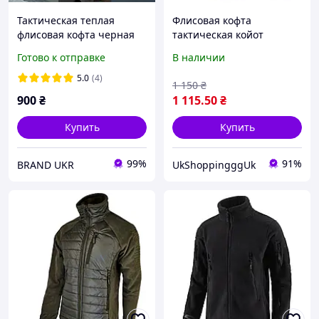
Тактическая теплая
Флисовая кофта
флисовая кофта черная
тактическая койот
полиция на молнии
однотонная, Кофта
Готово к отправке
В наличии
однотонная флиска
флисовая тактическя
черная,черная флисовая
5.0
(4)
1 150
₴
кофта без капюшона
900
₴
1 115
.50
₴
Купить
Купить
99%
91%
BRAND UKR
UkShoppingggUk