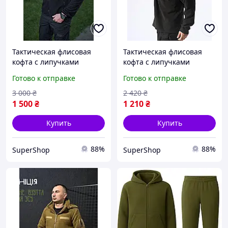
Тактическая флисовая
Тактическая флисовая
кофта с липучками
кофта с липучками
черная полицейская
черная ЗСУ однотонная,
Готово к отправке
Готово к отправке
мужская, Теплая
Мужской убакс
армейская флиска
армейский утепленный
3 000
₴
2 420
₴
однотонная на молни
для полиции
1 500
₴
1 210
₴
Купить
Купить
88%
88%
SuperShop
SuperShop