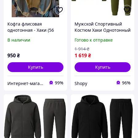
Кофта флисовая
Мужской Спортивный
однотонная - Хаки (56
Костюм Хаки Однотонный
размер)
Комплект Брюки Кофта
В наличии
Готово к отправке
Флисовый Унисекс Shopy
Чоловічий Спортивний
1 914
₴
Костюм Хакі Однотонний
950
₴
1 619
₴
Купить
Купить
99%
96%
Интернет-магазин Dream
Shopy