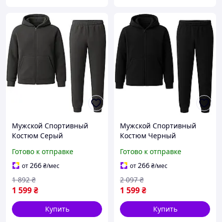
Мужской Спортивный
Мужской Спортивный
Костюм Серый
Костюм Черный
Однотонный Комплект
Однотонный Комплект
Готово к отправке
Готово к отправке
Брюки Кофта Флисовый
Брюки Кофта Флисовый
Унисекс Seli Чоловічий
Унисекс Seli Чоловічий
266
266
от
₴
/мес
от
₴
/мес
Спортивний Костюм
Спортивний Костюм
1 892
₴
2 097
₴
Сірий Однотонний
Чорний
1 599
₴
1 599
₴
Купить
Купить