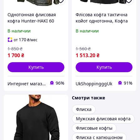
Однотонная флисовая
Флісова кофта тактична
кофта Hunter-HAKI 60
койот однотонна, Кофта
флісова тактичоскля
В наличии
В наличии
чорна, чорна флісова
кофта без капюшона
170
от
₴
/мес
1 850
₴
1 560
₴
1 700
₴
1 513
.20
₴
Купить
Купить
96%
91%
Интернет магазин NickMarket
UkShoppingggUk
Смотри также
Флиска
Мужская флисовая кофта
Флисовые кофты
Флиска с капюшоном