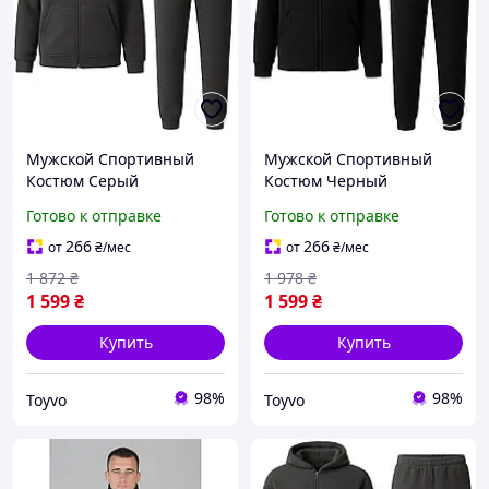
Мужской Спортивный
Мужской Спортивный
Костюм Серый
Костюм Черный
Однотонный Комплект
Однотонный Комплект
Готово к отправке
Готово к отправке
Брюки Кофта Флисовый
Брюки Кофта Флисовый
Унисекс Toyvoo Чоловічий
Унисекс Toyvoo Чоловічий
266
266
от
₴
/мес
от
₴
/мес
Спортивний Костюм
Спортивний Костюм
1 872
₴
1 978
₴
Сірий
Чорний
1 599
₴
1 599
₴
Купить
Купить
98%
98%
Toyvo
Toyvo