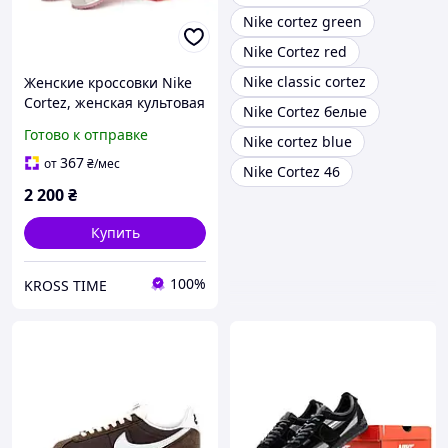
Nike cortez green
Nike Cortez red
Nike classic cortez
Женские кроссовки Nike
Cortez, женская культовая
Nike Cortez белые
обувь Найк, Вьетнам
Готово к отправке
Nike cortez blue
367
от
₴
/мес
Nike Cortez 46
2 200
₴
Купить
100%
KROSS TIME