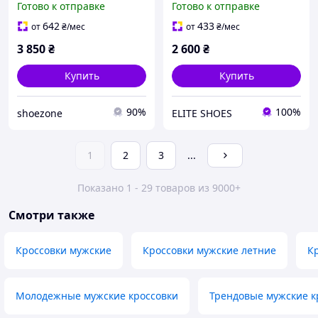
Готово к отправке
Готово к отправке
642
433
от
₴
/мес
от
₴
/мес
3 850
₴
2 600
₴
Купить
Купить
90%
100%
shoezone
ELITE SHOES
1
2
3
...
Показано 1 - 29 товаров из 9000+
Смотри также
Кроссовки мужские
Кроссовки мужские летние
К
Молодежные мужские кроссовки
Трендовые мужские к