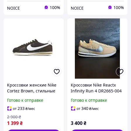
100%
100%
NOICE
NOICE
Кроссовки женские Nike
Кроссовки Nike Reactx
Cortez Brown, стильные
Infinity Run 4 DR2665-004
ретро кроссовки для
(39) 0381
Готово к отправке
Готово к отправке
города Найк Кортез
Нейлон кросы
233
340
от
₴
/мес
от
₴
/мес
2 900
₴
1 399
₴
3 400
₴