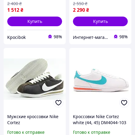
2 400
₴
2 550
₴
1 512
₴
2 290
₴
Купить
Купить
98%
98%
Kpocibok
Интернет-магазин "Streetmoda"
Мужские кроссовки Nike
Кроссовки Nike Cortez
Cortez
white (44, 45) DM4044-103
Готово к отправке
Готово к отправке