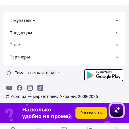
Покупателям
Продавцам
О нас
Партнеры
Тема
-
светлая
BETA
© Prom.ua — маркетплейс України, 2008-2026
Насколько
Рассказать
удобно на проме?