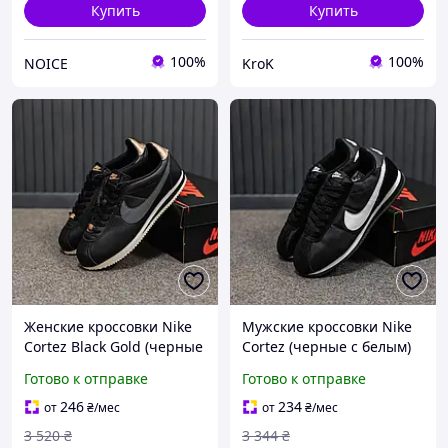
Купить
Купить
100%
100%
NOICE
KroK
Женские кроссовки Nike
Мужские кроссовки Nike
Cortez Black Gold (черные
Cortez (черные с белым)
с золотистыми вставками)
классические
Готово к отправке
Готово к отправке
ретро повседневные
демисезонные кроссовки
низкие кроссовки для
для повседневной носки
246
234
от
₴
/мес
от
₴
/мес
города Cod: 3592
Cod: 3652
3 520
₴
3 344
₴