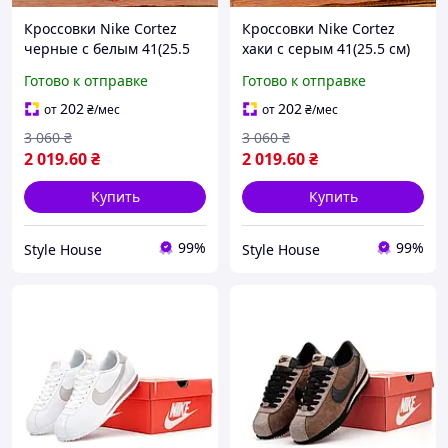
Кроссовки Nike Cortez
Кроссовки Nike Cortez
черные с белым 41(25.5
хаки с серым 41(25.5 см)
см)
Готово к отправке
Готово к отправке
202
202
от
₴
/мес
от
₴
/мес
3 060
₴
3 060
₴
2 019
.60
₴
2 019
.60
₴
Купить
Купить
99%
99%
Style House
Style House