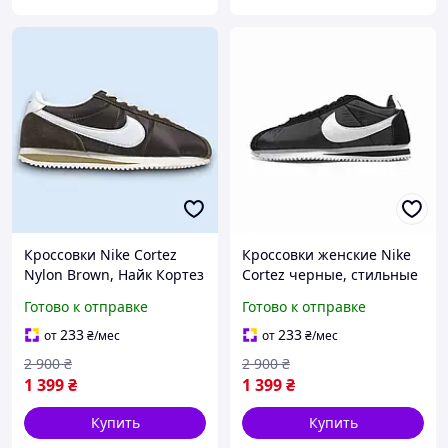
Кроссовки Nike Cortez
Кроссовки женские Nike
Nylon Brown, Найк Кортез
Cortez черные, стильные
Нейлон коричневые,
ретро кроссовки для
Готово к отправке
Готово к отправке
ретро, стильные,
города Найк Кортез
повседневные,
Нейлон кросы
233
233
от
₴
/мес
от
₴
/мес
демисезонные кросы
2 900
₴
2 900
₴
1 399
₴
1 399
₴
Купить
Купить