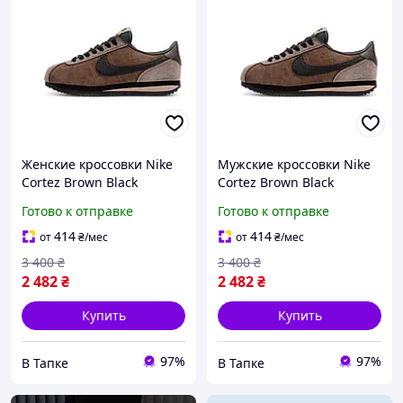
Женские кроссовки Nike
Мужские кроссовки Nike
Cortez Brown Black
Cortez Brown Black
(коричневые с чёрным)
(коричневые с чёрным)
Готово к отправке
Готово к отправке
стильные замшевые кеды
стильные замшевые кеды
Y15098
Y15098
414
414
от
₴
/мес
от
₴
/мес
3 400
₴
3 400
₴
2 482
₴
2 482
₴
Купить
Купить
97%
97%
В Тапке
В Тапке