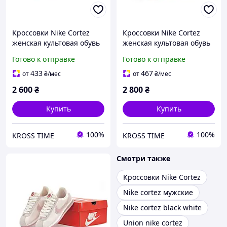
Кроссовки Nike Cortez
Кроссовки Nike Cortez
женская культовая обувь
женская культовая обувь
Найк Кортез для спорта
Найк Кортез для спорта
Готово к отправке
Готово к отправке
433
467
от
₴
/мес
от
₴
/мес
2 600
₴
2 800
₴
Купить
Купить
100%
100%
KROSS TIME
KROSS TIME
Смотри также
Кроссовки Nike Cortez
Nike cortez мужские
Nike cortez black white
Union nike cortez