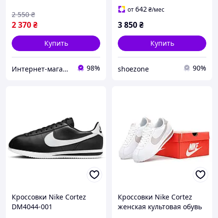
642
от
₴
/мес
2 550
₴
2 370
₴
3 850
₴
Купить
Купить
98%
90%
Интернет-магазин "Streetmoda"
shoezone
Кроссовки Nike Cortez
Кроссовки Nike Cortez
DM4044-001
женская культовая обувь
Найк Кортез для спорта