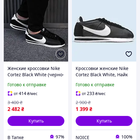
Женские кроссовки Nike
Кроссовки женские Nike
Cortez Black White (черно-
Cortez Black White, Найк
белые) спортивные
Кортез черные белые,
Готово к отправке
Готово к отправке
кроссы текстиль Y15106
стильные, ретро,
повседневные,
414
233
от
₴
/мес
от
₴
/мес
демисезонные кросы
3 400
₴
2 900
₴
2 482
₴
1 399
₴
Купить
Купить
97%
100%
В Тапке
NOICE