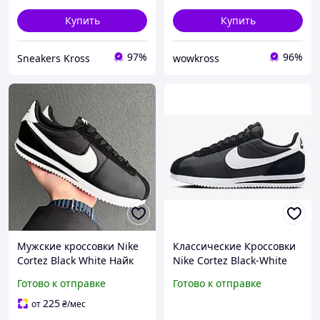
Купить
Купить
97%
96%
Sneakers Kross
wowkross
Мужские кроссовки Nike
Классические Кроссовки
Cortez Black White Найк
Nike Cortez Black-White
Кортез Черные Белые
Мужские Черные Найк
Готово к отправке
Готово к отправке
замша текстиль
Кортез Замша Текстиль
демисезон для парней и
42,43,44,45 размеры
225
от
₴
/мес
девушек