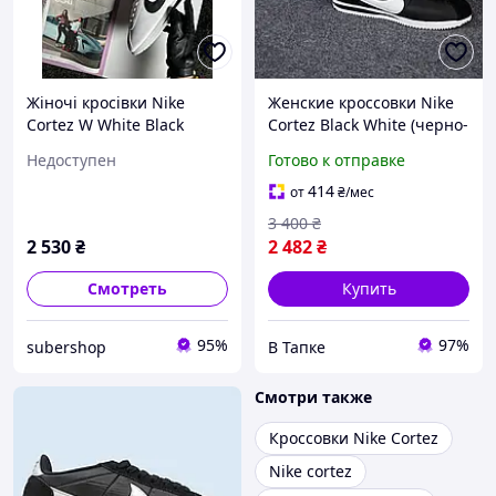
Жіночі кросівки Nike
Женские кроссовки Nike
Cortez W White Black
Cortez Black White (черно-
белые) спортивные
Недоступен
Готово к отправке
кроссы текстиль Y15106
414
от
₴
/мес
3 400
₴
2 530
₴
2 482
₴
Смотреть
Купить
95%
97%
subershop
В Тапке
Смотри также
Кроссовки Nike Cortez
Nike cortez