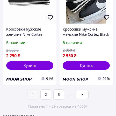
Кроссовки мужские
Кроссовки мужские
женские Nike Cortez
женские Nike Cortez Black
Nylon Black White 37
White 36 черные белые
В наличии
В наличии
черные белые найк
найк кортез
кортез
2 550
₴
2 850
₴
2 250
₴
2 550
₴
Купить
Купить
91%
91%
𝙈𝙊𝙊𝙉 𝙎𝙃𝙊𝙋
𝙈𝙊𝙊𝙉 𝙎𝙃𝙊𝙋
1
2
3
...
Показано 1 - 29 товаров из 4000+