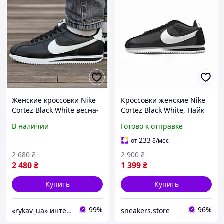
Женские кроссовки Nike
Кроссовки женские Nike
Cortez Black White весна-
Cortez Black White, Найк
осень, черные кожаные
Кортез черные белые,
В наличии
Готово к отправке
кроссовки найк кортез
стильные, ретро,
повседневные,
233
от
₴
/мес
демисезонные тренд
2 680
₴
2 900
₴
2 480
₴
1 399
₴
Купить
Купить
99%
96%
«rykav_ua» интернет магазин одежды и обуви
sneakers.store