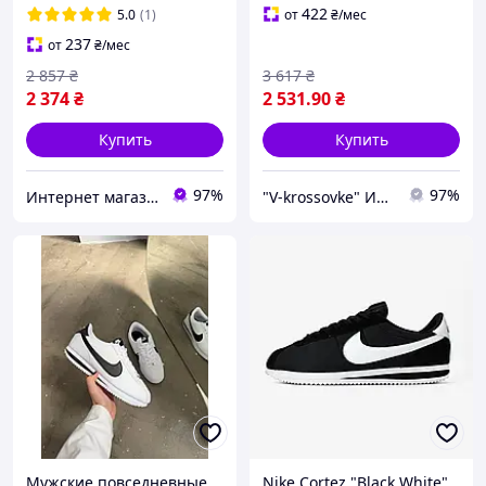
демисезон
кроссы NK128 Найк vkross
422
5.0
(1)
от
₴
/мес
237
от
₴
/мес
2 857
₴
3 617
₴
2 374
₴
2 531
.90
₴
Купить
Купить
97%
97%
Интернет магазин одежды и обуви " Trendix "
"V-krossovke" Интернет-магазин
Мужские повседневные
Nike Cortez "Black White"