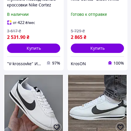
кроссовки Nike Cortez
White/Black (белые)
В наличии
Готово к отправке
модные демисезонные
кроссы NK128 Найк vkross
422
от
₴
/мес
3 617
₴
5 729
₴
2 531
.90
₴
2 865
₴
Купить
Купить
97%
100%
"V-krossovke" Интернет-магазин
KrosON