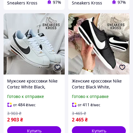
97%
97%
Sneakers Kross
Sneakers Kross
Мужские кроссовки Nike
Женские кроссовки Nike
Cortez White Black,
Cortez Black White,
Винтажные кроссовки
Винтажные кроссовки
Готово к отправке
Готово к отправке
Найк Кортез белые, Nike
Найк Кортез черные, Nike
Cortez кожаные
Cortez текстильные
484
411
от
₴
/мес
от
₴
/мес
3 903
₴
3 465
₴
2 903
₴
2 465
₴
Купить
Купить