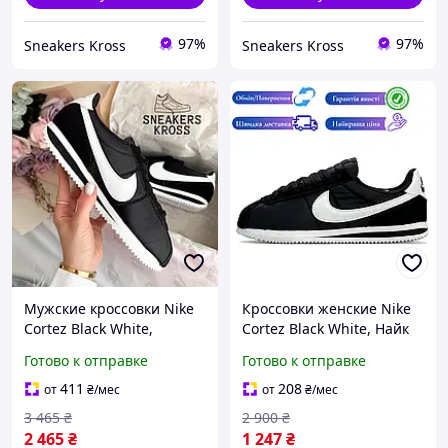
97%
97%
Sneakers Kross
Sneakers Kross
Мужские кроссовки Nike
Кроссовки женские Nike
Cortez Black White,
Cortez Black White, Найк
Винтажные кроссовки
Кортез черные белые,
Готово к отправке
Готово к отправке
Найк Кортез черные, Nike
стильные, ретро,
Cortez текстильные
повседневные,
411
208
от
₴
/мес
от
₴
/мес
демисезонные
3 465
₴
2 900
₴
2 465
₴
1 247
₴