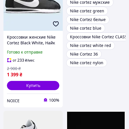
Nike cortez мужские
Nike cortez green
Nike Cortez белые
Nike cortez blue
Кроссовки Nike Cortez CLASSI
Кроссовки женские Nike
Cortez Black White, Найк
Nike cortez white red
Кортез черные белые,
Готово к отправке
Nike Cortez 36
стильные, ретро,
повседневные,
233
от
₴
/мес
Nike cortez nylon
демисезонные кросы
2 900
₴
1 399
₴
Купить
100%
NOICE