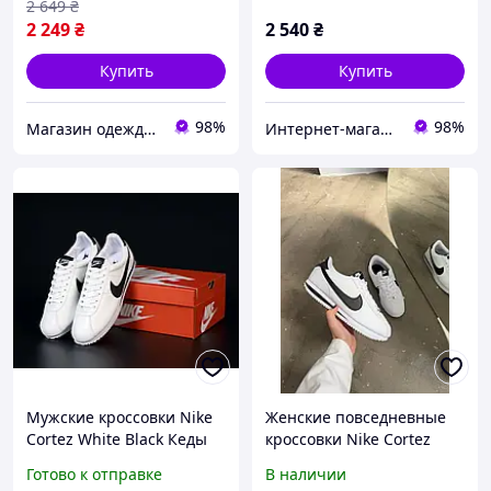
2 649
₴
2 249
₴
2 540
₴
Купить
Купить
98%
98%
Магазин одежды обуви и топовых товаров
Интернет-магазин Sneakers Boom
Мужские кроссовки Nike
Женские повседневные
Cortez White Black Кеды
кроссовки Nike Cortez
Найк Кортез белые с
White/Black (белые)
Готово к отправке
В наличии
черным знаком кожаные
модные демисезонные