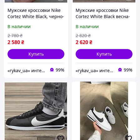
Мужские кроссовки Nike
Мужские кроссовки Nike
Cortez White Black, черно-
Cortez White Black весна-
белые кожаные
осень, черно-белые
В наличии
В наличии
кроссовки найк кортез
кожаные кроссовки найк
кортез
2 780
₴
2 820
₴
2 580
₴
2 620
₴
Купить
Купить
99%
99%
«rykav_ua» интернет магазин одежды и обуви
«rykav_ua» интернет магазин одежды и обуви