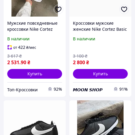
Мужские повседневные
Кроссовки мужские
кроссовки Nike Cortez
женские Nike Cortez Basic
White/Black (белые)
Black/White 37 белые
В наличии
В наличии
модные демисезонные
черные найк кортез
кроссы NK128 Найк топ
422
от
₴
/мес
3 617
₴
3 100
₴
2 531
.90
₴
2 800
₴
Купить
Купить
92%
91%
Топ-Кроссовки
𝙈𝙊𝙊𝙉 𝙎𝙃𝙊𝙋