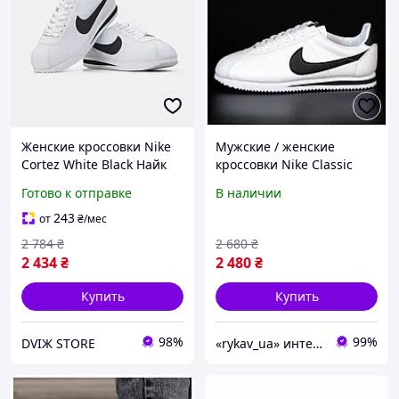
Женские кроссовки Nike
Мужские / женские
Cortez White Black Найк
кроссовки Nike Classic
Кортез белые с черным
Cortez White Black, белые
Готово к отправке
В наличии
кожаные демисезон
кожаные кроссовки найк
унисекс
кортез
243
от
₴
/мес
2 784
₴
2 680
₴
2 434
₴
2 480
₴
Купить
Купить
98%
99%
DVIЖ STORE
«rykav_ua» интернет магазин одежды и обуви