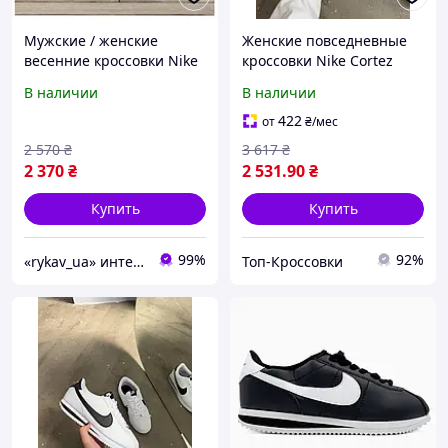
Мужские / женские
Женские повседневные
весенние кроссовки Nike
кроссовки Nike Cortez
Cortez Black White, бело-
White/Black (белые)
В наличии
В наличии
черные летние кроссовки
модные демисезонные
найк кортез
кроссы NK128 Найк топ
422
от
₴
/мес
2 570
₴
3 617
₴
2 370
₴
2 531
.90
₴
Купить
Купить
99%
92%
«rykav_ua» интернет магазин одежды и обуви
Топ-Кроссовки