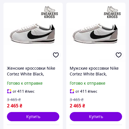
Женские кроссовки Nike
Мужские кроссовки Nike
Cortez White Black,
Cortez White Black,
Винтажные кроссовки
Винтажные кроссовки
Готово к отправке
Готово к отправке
Найк Кортез белые, Nike
Найк Кортез белые, Nike
Cortez текстильные
Cortez текстильные
411
411
от
₴
/мес
от
₴
/мес
3 465
₴
3 465
₴
2 465
₴
2 465
₴
Купить
Купить