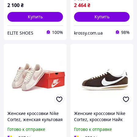
2 100
₴
2 464
₴
Купить
Купить
100%
98%
ELITE SHOES
krossy.com.ua
Женские кроссовки Nike
Женские кроссовки Nike
Cortez, женская культовая
Cortez, кроссовки Найк
обувь Найк, Вьетнам
для прогулок, Вьетнам
Готово к отправке
Готово к отправке