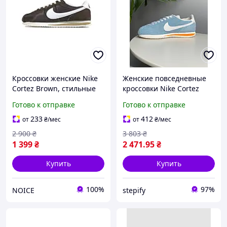
Кроссовки женские Nike
Женские повседневные
Cortez Brown, стильные
кроссовки Nike Cortez
ретро кроссовки для
Vintage Suede Blue
Готово к отправке
Готово к отправке
города Найк Кортез
(синие) модные
Нейлон кросы
демисезонные кроссы
233
412
от
₴
/мес
от
₴
/мес
1626 Найк
2 900
₴
3 803
₴
1 399
₴
2 471
.95
₴
Купить
Купить
100%
97%
NOICE
stepify