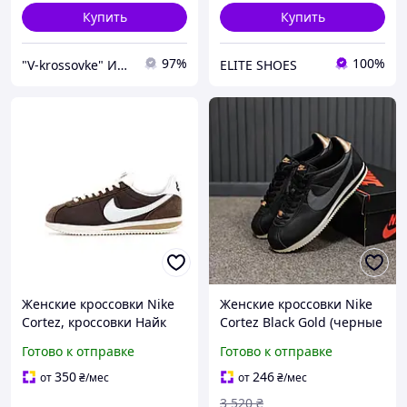
Купить
Купить
97%
100%
"V-krossovke" Интернет-магазин
ELITE SHOES
Женские кроссовки Nike
Женские кроссовки Nike
Cortez, кроссовки Найк
Cortez Black Gold (черные
для прогулок, Вьетнам
с золотистыми вставками)
Готово к отправке
Готово к отправке
ретро повседневные
низкие кроссовки для
350
246
от
₴
/мес
от
₴
/мес
города Cod: 3592
3 520
₴