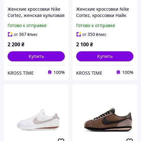
Женские кроссовки Nike
Женские кроссовки Nike
Cortez, женская культовая
Cortez, кроссовки Найк
обувь Найк, Вьетнам
для прогулок, Вьетнам
Готово к отправке
Готово к отправке
367
350
от
₴
/мес
от
₴
/мес
2 200
₴
2 100
₴
Купить
Купить
100%
100%
KROSS TIME
KROSS TIME