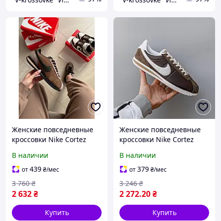
Женские повседневные
Женские повседневные
кроссовки Nike Cortez
кроссовки Nike Cortez
BROWN/BLACK
(коричневые) модные
В наличии
В наличии
(коричневые) модные
демисезонные кроссы
демисезонные кроссы
3013 Найк vkross
439
379
от
₴
/мес
от
₴
/мес
nk85 Найк
3 760
₴
3 246
₴
2 632
₴
2 272
.20
₴
Купить
Купить