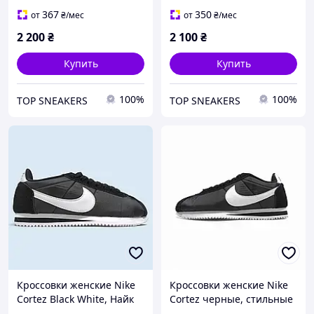
367
350
от
₴
/мес
от
₴
/мес
2 200
₴
2 100
₴
Купить
Купить
100%
100%
TOP SNEAKERS
TOP SNEAKERS
Кроссовки женские Nike
Кроссовки женские Nike
Cortez Black White, Найк
Cortez черные, стильные
Кортез черные белые,
ретро кроссовки для