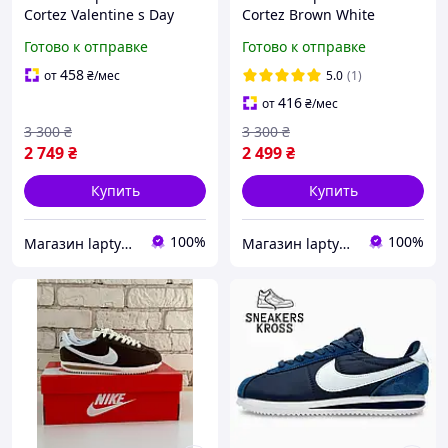
Cortez Valentine s Day
Cortez Brown White
Beige Pink
Готово к отправке
Готово к отправке
458
от
₴
/мес
5.0
(1)
416
от
₴
/мес
3 300
₴
3 300
₴
2 749
₴
2 499
₴
Купить
Купить
100%
100%
Магазин laptyclub. Спортивная обувь
Магазин laptyclub. Спортивная обувь