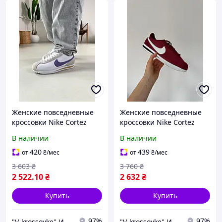
Женские повседневные
Женские повседневные
кроссовки Nike Cortez
кроссовки Nike Cortez
White Violet (белые с
Burgundy/White (красные
В наличии
В наличии
фиолетовым) модные
с белым) демисезонные
демисезонные Ar9962
кроссы 01119 Найк
420
439
от
₴
/мес
от
₴
/мес
Найк
3 603
₴
3 760
₴
2 522
.10
₴
2 632
₴
Купить
Купить
97%
97%
"V-krossovke" Интернет-магазин
"V-krossovke" Интернет-магазин