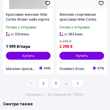
Кроссовки женские Nike
Женские спортивные
Cortez Brown найк кортез
кроссовки Nike Cortez
коричневые
Blue Navi White, Найк
Готово к отправке
Готово к отправке
Кортез синего цвета на
каждый день
333
383
от
₴
/мес
от
₴
/мес
3 298
₴
1 999
₴/пара
2 298
₴
Купить
Купить
94%
97%
Магазин кросівок ДВІЖ in UA
Sneakers Kross
1
2
3
...
Показано 1 - 29 товаров из 10000+
Смотри также