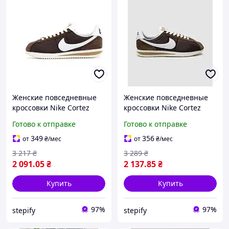
Женские повседневные
Женские повседневные
кроссовки Nike Cortez
кроссовки Nike Cortez
(коричневые) модные
Brown/White
Готово к отправке
Готово к отправке
демисезонные кроссы
(коричневые) модные
15145 Найк
демисезонные кроссы
349
356
от
₴
/мес
от
₴
/мес
01140 Найк
3 217
₴
3 289
₴
2 091
.05
₴
2 137
.85
₴
Купить
Купить
97%
97%
stepify
stepify