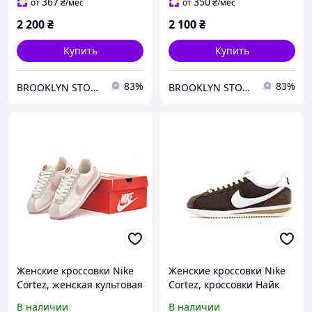
367
350
от
₴
/мес
от
₴
/мес
2 200
₴
2 100
₴
Купить
Купить
83%
83%
BROOKLYN STORE
BROOKLYN STORE
Женские кроссовки Nike
Женские кроссовки Nike
Cortez, женская культовая
Cortez, кроссовки Найк
обувь Найк, Вьетнам
для прогулок, Вьетнам
В наличии
В наличии