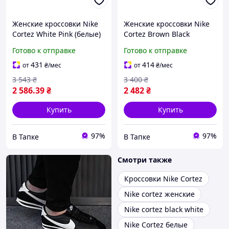
Женские кроссовки Nike
Женские кроссовки Nike
Cortez White Pink (белые)
Cortez Brown Black
спортивные кроссы на
(коричневые с чёрным)
Готово к отправке
Готово к отправке
низком ходу кожа
стильные замшевые кеды
текстиль Y15009
Y15098
431
414
от
₴
/мес
от
₴
/мес
3 543
₴
3 400
₴
2 586
.39
₴
2 482
₴
Купить
Купить
97%
97%
В Тапке
В Тапке
Смотри также
Кроссовки Nike Cortez
Nike cortez женские
Nike cortez black white
Nike Cortez белые