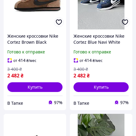
Женские кроссовки Nike
Женские кроссовки Nike
Cortez Brown Black
Cortez Blue Navi White
(коричневые с чёрным)
(синие с белым) текстиль/
Готово к отправке
Готово к отправке
стильные замшевые кеды
замша на низком ходу
Y15098
Y15115
414
414
от
₴
/мес
от
₴
/мес
3 400
₴
3 400
₴
2 482
₴
2 482
₴
Купить
Купить
97%
97%
В Тапке
В Тапке