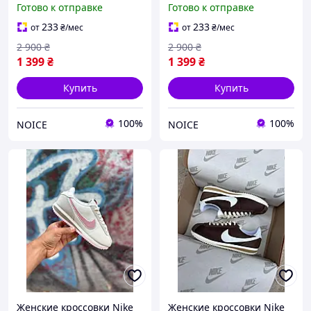
Готово к отправке
Готово к отправке
стильные, ретро,
города Найк Кортез
повседневные,
Нейлон кросы
233
233
от
₴
/мес
от
₴
/мес
демисезонные кросы
2 900
₴
2 900
₴
1 399
₴
1 399
₴
Купить
Купить
100%
100%
NOICE
NOICE
Женские кроссовки Nike
Женские кроссовки Nike