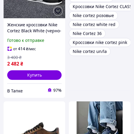
Кроссовки Nike Cortez CLASSI
Nike cortez розовые
Nike cortez white red
Женские кроссовки Nike
Cortez Black White (черно-
Nike Cortez 36
белые) спортивные
Готово к отправке
Кроссовки nike cortez pink
кроссы текстиль Y15106
414
от
₴
/мес
Nike cortez un/la
3 400
₴
2 482
₴
Купить
97%
В Тапке