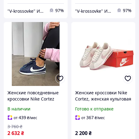
97%
97%
"V-krossovke" Интернет-магазин
"V-krossovke" Интернет-магазин
Женские повседневные
Женские кроссовки Nike
кроссовки Nike Cortez
Cortez, женская культовая
Blue/Navi (синие) модные
обувь Найк, Вьетнам
В наличии
Готово к отправке
демисезонные кроссы
NK127 Найк vkross
439
367
от
₴
/мес
от
₴
/мес
3 760
₴
2 632
₴
2 200
₴