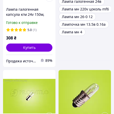
Лампа галогенная 24в
Лампа мн 220v цоколь mf6
Лампа галогенная
капсула кгм 24v 150w,
Лампа мн 26-0 12
№64642, Osram HLX
Готово к отправке
Лампочка мн 13.5в 0.16а
5.0
(1)
Лампа мн 4
308
₴
Купить
89%
Продажа источников света специального и бытового назначения