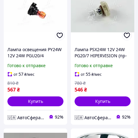
Лампа освещения PY24W
Лампа PSX24W 12V 24W
12V 24W PGU20/4
PG20/7 HIPERVISION (пр-
HIPERVISION (Philips)
во Philips) 12276C1
Готово к отправке
Готово к отправке
57
55
от
₴
/мес
от
₴
/мес
810
₴
780
₴
567
₴
546
₴
Купить
Купить
92%
92%
🇺🇦 АвтоСфера 🇺🇦
🇺🇦 АвтоСфера 🇺🇦