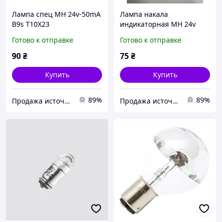
Лампа спец МН 24v-50mA
Лампа накала
B9s T10X23
индикаторная МН 24v
80mA, цоколь Ba7s
Готово к отправке
Готово к отправке
90
₴
75
₴
Купить
Купить
89%
89%
Продажа источников света специального и бытового назначения
Продажа источников света специального и бытового назначения