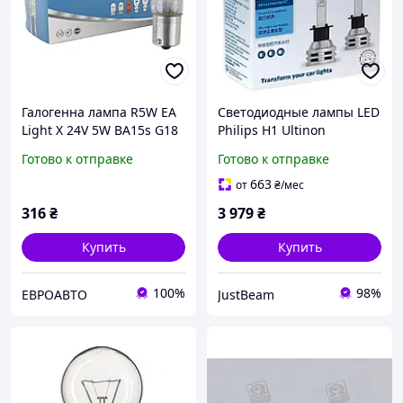
Галогенна лампа R5W EA
Светодиодные лампы LED
Light X 24V 5W BA15s G18
Philips H1 Ultinon
CLEAR (1 шт.)
Essential G2 6500K 19w
Готово к отправке
Готово к отправке
12-24v 11258UE2X2
663
от
₴
/мес
316
₴
3 979
₴
Купить
Купить
100%
98%
ЕВРОАВТО
JustBeam