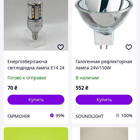
Енергозберігаюча
Галогенная рефлекторная
світлодіодна лампа E14 24
лампа 24V/150W
LED (AC 85 265V)
Готово к отправке
В наличии
70
₴
552
₴
Купить
Купить
99%
100%
ГАРМОНІЯ
SOUNDLIGHT