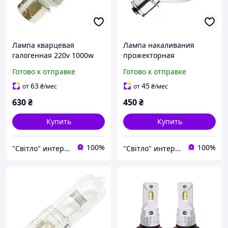
Лампа кварцевая
Лампа накаливания
галогенная 220v 1000w
прожекторная
THORN 30531 T15 P28s/24
зеркальная 24v 500w
Готово к отправке
Готово к отправке
NARVA P40s-41
63
45
от
₴
/мес
от
₴
/мес
630
₴
450
₴
Купить
Купить
100%
100%
"Світло" интернет-магазин
"Світло" интернет-магазин