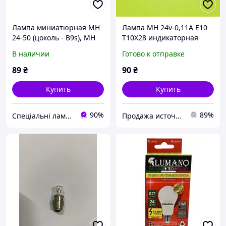
Лампа миниатюрная МН
Лампа МН 24v-0,11A E10
24-50 (цоколь - B9s), МН
T10X28 индикаторная
24v-50mA B9s
лампа
В наличии
Готово к отправке
89
₴
90
₴
Купить
Купить
90%
89%
Спеціальні лампи та запчастини
Продажа источников света специального и бытового назначения