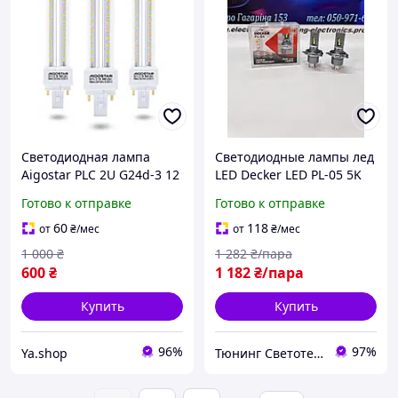
Светодиодная лампа
Светодиодные лампы лед
Aigostar PLC 2U G24d-3 12
LED Decker LED PL-05 5K
Вт, 3000K - набор 3 шт
Н4 30ватт 7000люмен 12-
Готово к отправке
Готово к отправке
24 вольт 5000к без кулера
60
118
от
₴
/мес
от
₴
/мес
1 000
₴
1 282
₴/пара
600
₴
1 182
₴/пара
Купить
Купить
96%
97%
Ya.shop
Тюнинг Светотехника Интернет-Магазин