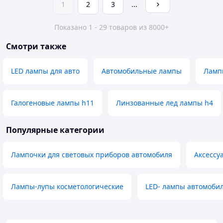
1
2
3
...
Показано 1 - 29 товаров из 8000+
Смотри также
LED лампы для авто
Автомобильные лампы
Ламп
Галогеновые лампы h11
Линзованные лед лампы h4
Популярные категории
Лампочки для световых приборов автомобиля
Аксессу
Лампы-лупы косметологические
LED- лампы автомоби