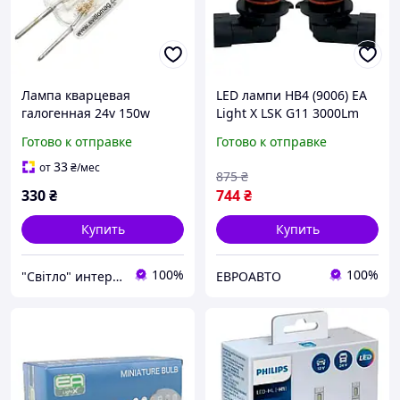
Лампа кварцевая
LED лампи HB4 (9006) EA
галогенная 24v 150w
Light X LSK G11 3000Lm
OSRAM 64642 HLX G6.35
5000K 12-24V 2 шт
Готово к отправке
Готово к отправке
33
от
₴
/мес
875
₴
330
₴
744
₴
Купить
Купить
100%
100%
"Світло" интернет-магазин
ЕВРОАВТО