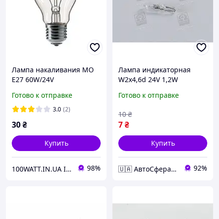
Лампа накаливания МО
Лампа индикаторная
Е27 60W/24V
W2x4,6d 24V 1,2W
Tempest
Готово к отправке
Готово к отправке
3.0
(2)
10
₴
30
₴
7
₴
Купить
Купить
98%
92%
100WATT.IN.UA ІНТЕРНЕТ-МАГАЗИН
🇺🇦 АвтоСфера 🇺🇦