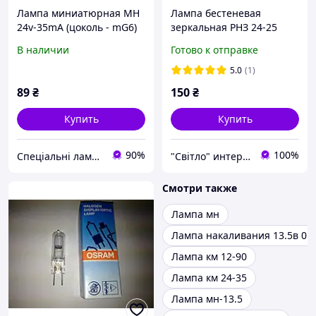
Лампа миниатюрная МН
Лампа бестеневая
24v-35mA (цоколь - mG6)
зеркальная РНЗ 24-25
B15d
В наличии
Готово к отправке
5.0
(1)
89
₴
150
₴
Купить
Купить
90%
100%
Спеціальні лампи та запчастини
"Світло" интернет-магазин
Смотри также
Лампа мн
Лампа накаливания 13.5в 0.1
Лампа км 12-90
Лампа км 24-35
Лампа мн-13.5