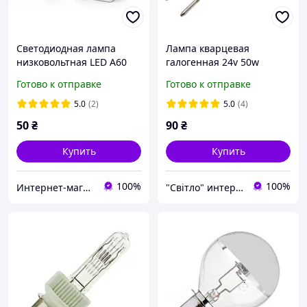
Светодиодная лампа
Лампа кварцевая
низковольтная LED A60
галогенная 24v 50w
24-48V 5W E27 4000K Best
OSRAM 64445U GY6.35
Готово к отправке
Готово к отправке
Price
5.0
(2)
5.0
(4)
50
₴
90
₴
Купить
Купить
100%
100%
Интернет-магазин светотехнической продукции "BELLIGHT"
"Світло" интернет-магазин