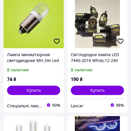
Лампа миниатюрная
Світлодіодна лампа LED
светодиодная МН 24v Led
7440-2016 White,12-24V
(цоколь - Ba9s)
В наличии
В наличии
74
₴
190
₴
Купить
Купить
90%
98%
Спеціальні лампи та запчастини
Lascar