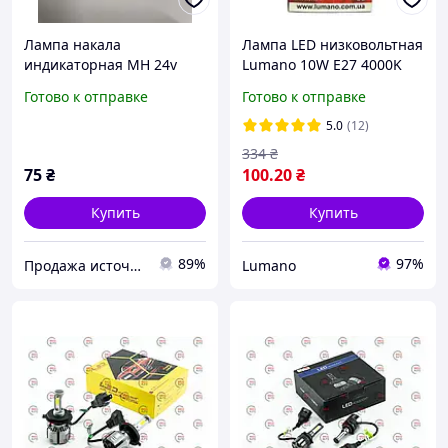
Лампа накала
Лампа LED низковольтная
индикаторная МН 24v
Lumano 10W E27 4000K
1.2w, цоколь Ba7s
1055Lm 12/24/36/48V
Готово к отправке
Готово к отправке
5.0
(12)
334
₴
75
₴
100
.20
₴
Купить
Купить
89%
97%
Продажа источников света специального и бытового назначения
Lumano