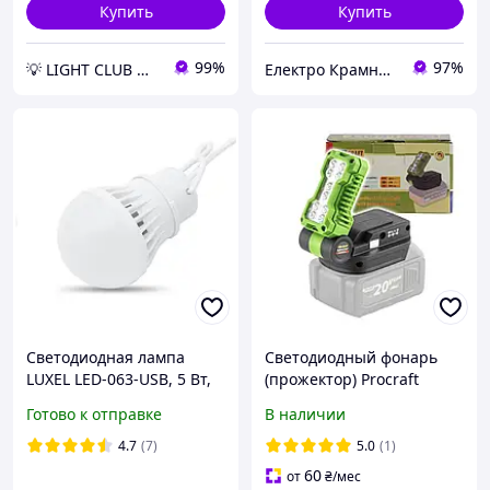
Купить
Купить
99%
97%
💡 LIGHT CLUB 💡 - оптимальні світлові рішення
Електро Крамниця
Светодиодная лампа
Светодиодный фонарь
LUXEL LED-063-USB, 5 Вт,
(прожектор) Procraft
6500 K для повербанка
LL20bb 20В 500 лм, USB
Готово к отправке
В наличии
Type-C, Type-A, угол 180°,
без АКБ
4.7
(7)
5.0
(1)
60
от
₴
/мес