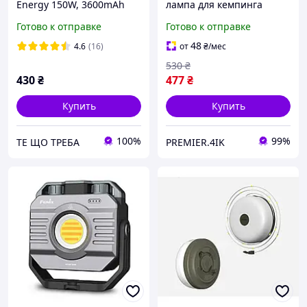
Energy 150W, 3600mAh
лампа для кемпинга
6500K ( +3 аккумулятора
Rainberg P921 30W (1500
Готово к отправке
Готово к отправке
18650 )+Solar
Lm, 2x18650) Подвесной
аварийный светильник с
48
4.6
(16)
от
₴
/мес
USB зарядкой
530
₴
430
₴
477
₴
Купить
Купить
100%
99%
ТЕ ЩО ТРЕБА
PREMIER.4IK