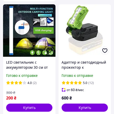
LED светильник с
Адаптер и светодиодный
аккумулятором 30 см от
прожектор к
USB ночник,
аккумулятору Procraft
Готово к отправке
Готово к отправке
перезаряжаемый,
LL20
автономный,
4.0
(2)
5.0
(12)
аккумуляторный
60
от
₴
/мес
300
₴
200
₴
600
₴
Купить
Купить