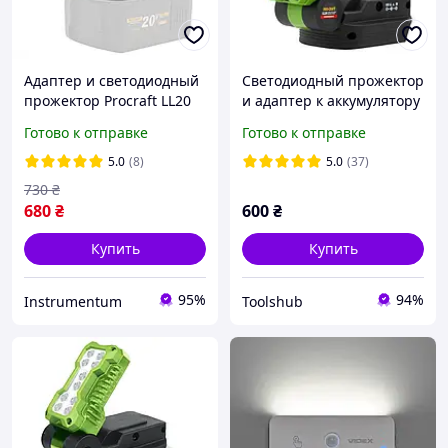
Адаптер и светодиодный
Cветодиодный прожектор
прожектор Procraft LL20
и адаптер к аккумулятору
Procraft TSH LL20 (без АКБ
Готово к отправке
Готово к отправке
и ЗУ, 500 лм, Type-A /
Type-С)
5.0
(8)
5.0
(37)
730
₴
680
₴
600
₴
Купить
Купить
95%
94%
Instrumentum
Toolshub