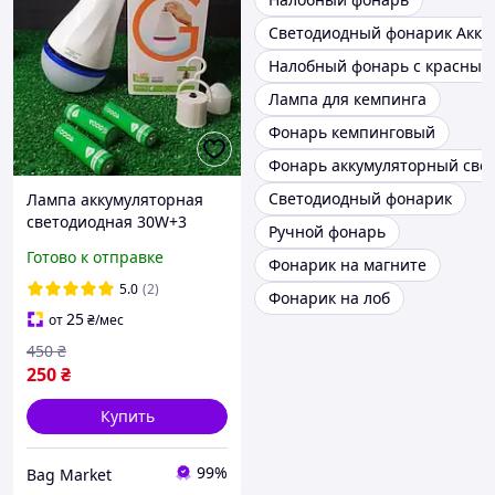
Светодиодный фонарик Акку
Налобный фонарь с красным
Лампа для кемпинга
Фонарь кемпинговый
Фонарь аккумуляторный св
Светодиодный фонарик
Лампа аккумуляторная
светодиодная 30W+3
Ручной фонарь
Аккумулятор, патрон E27
Готово к отправке
Фонарик на магните
автономная аварийная
FA-6930
5.0
(2)
Фонарик на лоб
25
от
₴
/мес
450
₴
250
₴
Купить
99%
Bag Market