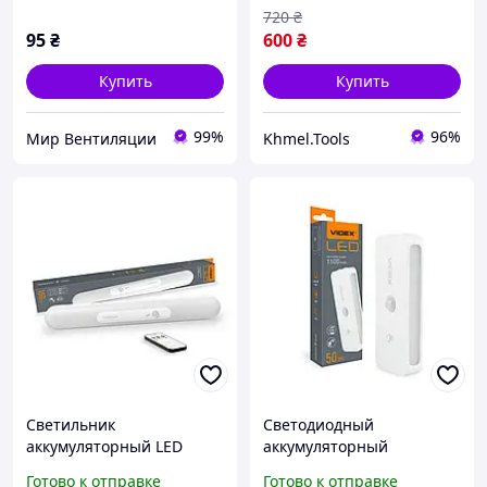
720
₴
95
₴
600
₴
Купить
Купить
99%
96%
Мир Вентиляции
Khmel.Tools
Светильник
Светодиодный
аккумуляторный LED
аккумуляторный
VIDEX VL-NL013W-SR с
светильник VIDEX VL-
Готово к отправке
Готово к отправке