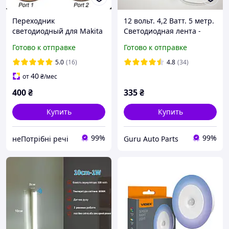
Переходник
12 вольт. 4,2 Ватт. 5 метр.
светодиодный для Makita
Светодиодная лента -
на литий-ионный
светильник от
Готово к отправке
Готово к отправке
аккумулятор Dual USB
автомобильного
Converter со
аккумулятора,фонарь
5.0
(16)
4.8
(34)
светодиодной лампой
светодиодный
40
от
₴
/мес
400
₴
335
₴
Купить
Купить
99%
99%
неПотрібні речі
Guru Auto Parts