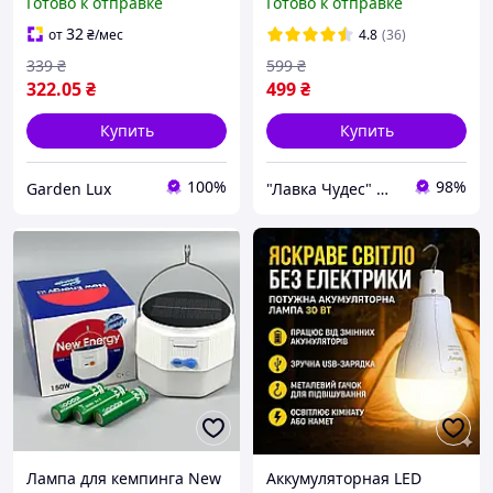
Готово к отправке
Готово к отправке
VIDEX VL-NL014W-S
повербанком iTrendy
5724L, Almina, Fujita,
32
от
₴
/мес
4.8
(36)
аккумулятор 4,2Ah Синий
339
₴
599
₴
322
.05
₴
499
₴
Купить
Купить
100%
98%
Garden Lux
"Лавка Чудес" Маркет ваших бажань!
Лампа для кемпинга New
Аккумуляторная LED