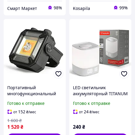
98%
99%
Смарт Маркет
Kosapila
Портативный
LED светильник
многофункциональный
аккумуляторный TITANUM
фонарик VIDEX VLF-M048
TLTF-016RW
Готово к отправке
Готово к отправке
1500Lm 5000K
152
24
от
₴
/мес
от
₴
/мес
1 600
₴
1 520
₴
240
₴