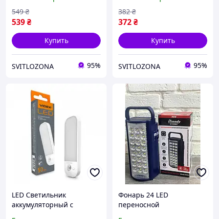
датчиком движения,
NL053W-S с датчиком
пультом ДУ
движения, беспроводной
549
₴
382
₴
539
₴
372
₴
Купить
Купить
95%
95%
SVITLOZONA
SVITLOZONA
LED Светильник
Фонарь 24 LED
аккумуляторный с
переносной
датчиком движения
светодиодный с