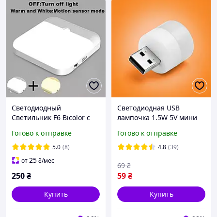
Светодиодный
Светодиодная USB
Светильник F6 Bicolor с
лампочка 1.5W 5V мини
датчиком движения, Led
LED светильник для
Готово к отправке
Готово к отправке
ночник с Usb-зарядкой
павербанка и ноутбука
для спальни, кухни,
портативный фонарик-
5.0
(8)
4.8
(39)
ванны
ночник холодный белый
25
от
₴
/мес
69
₴
свет
250
₴
59
₴
Купить
Купить