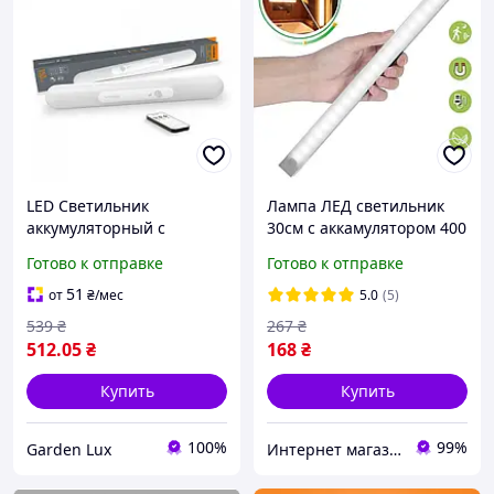
LED Светильник
Лампа ЛЕД светильник
аккумуляторный с
30см с аккамулятором 400
датчиком движения
mAh с USB-зарядкой.
Готово к отправке
Готово к отправке
VIDEX VL-NL013W-SR
Ночник портативный с
датчиком движения
51
от
₴
/мес
5.0
(5)
539
₴
267
₴
512
.05
₴
168
₴
Купить
Купить
100%
99%
Garden Lux
Интернет магазин GoGoShop