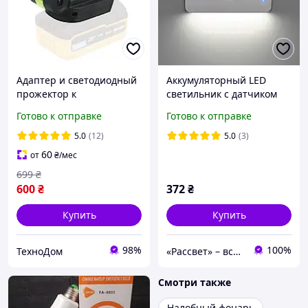
Адаптер и светодиодный
Аккумуляторный LED
прожектор к
светильник с датчиком
аккумулятору Procraft
движения VIDEX VL-
Готово к отправке
Готово к отправке
LL20 (без АКБ и ЗУ)
NL053W-S USB-C 1100mAh
Li-pol 0.8W 50Lm 3000K-
5.0
(12)
5.0
(3)
6500K
60
от
₴
/мес
699
₴
600
₴
372
₴
Купить
Купить
98%
100%
ТехноДом
«Рассвет» – все для освітлення!
Смотри также
Налобный фонарь