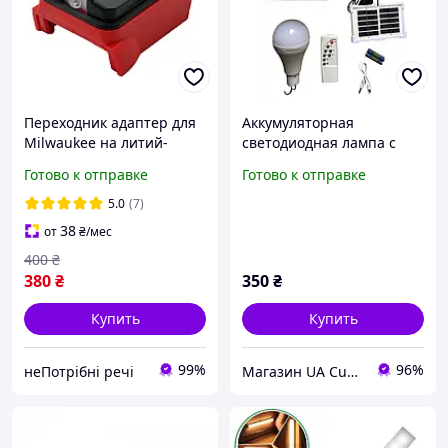
Переходник адаптер для
Аккумуляторная
Milwaukee на литий-
светодиодная лампа с
ионный аккумулятор USB
солнечной панелью и
Готово к отправке
Готово к отправке
Converter со
пультом Anomaly
светодиодной
Charging LED Lamp, USB
5.0
(7)
зарядка
38
от
₴
/мес
400
₴
380
₴
350
₴
Купить
Купить
99%
96%
неПотрібні речі
Магазин UA Cubase