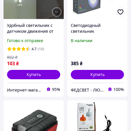
Удобный светильник с
Светодиодный
датчиком движения от
светильник
USB 10 см на 6 лед ламп.
аккумуляторный с
Готово к отправке
В наличии
Реагирует на движение
датчиком движения
VIDEX VL-NL114W-G
4.7
(10)
802
₴
103
₴
385
₴
Купить
Купить
95%
100%
Интернет-магазин "Dianora-Style"
ФЕДСВЕТ - ЛЮБЫЕ ЛАМПЫ