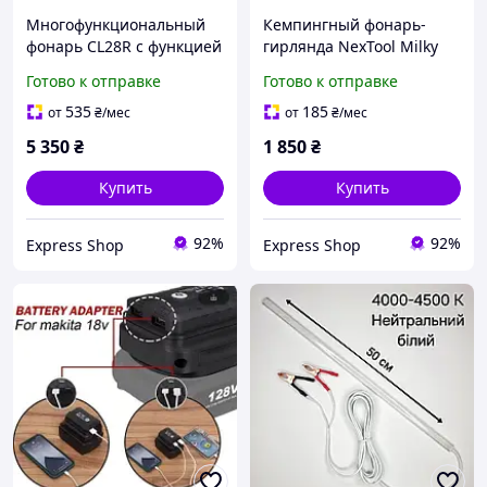
Многофункциональный
Кемпингный фонарь-
фонарь CL28R с функцией
гирлянда NexTool Milky
Powerbank (10 000 mAh)
Way - GW20 белый (20
Готово к отправке
Готово к отправке
2000 люмен USB Type-C
метров) влагозащитный
200 лм
535
185
от
₴
/мес
от
₴
/мес
5 350
₴
1 850
₴
Купить
Купить
92%
92%
Express Shop
Express Shop