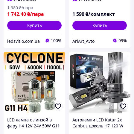
1 980
₴/пара
1 742
.40
₴/пара
1 590
₴/комплект
Купить
Купить
100%
99%
ledsvitlo.com.ua
AriArt_Avto
LED лампа с линзой в
Автолампи LED Katur 2x
фару H4 12V-24V 50W G11
Canbus цоколь H7 120 W
6000K 11000L CYCLONE с
22000LM 6500 K комплект