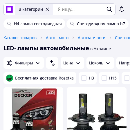
В категории
H4 лампа светодиодная
Светодиодная лампа h7
Каталог товаров
Авто - мото
Автозапчасти
Светов
LED- лампы автомобильные
в Украине
Фильтры
Цена
Цоколь
Напр
Бесплатная доставка Rozetka
H3
H15