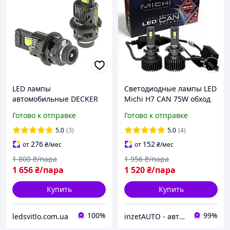
LED лампы
Светодиодные лампы LED
автомобильные DECKER
Michi Н7 CAN 75W обход
D2S 12-24V 50W 12000Lm
ошибки
Готово к отправке
Готово к отправке
6000K CANBUS (комплект
2шт) замена ксеноновых
5.0
(3)
5.0
(4)
ламп
276
152
от
₴
/мес
от
₴
/мес
1 800
₴/пара
1 956
₴/пара
1 656
₴/пара
1 520
₴/пара
Купить
Купить
100%
99%
ledsvitlo.com.ua
inzetAUTO - автосигнализация автомузыка автосвет