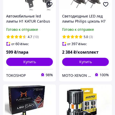
Автомобильные led
Светодиодные LED лед
лампы H1 KATUR Canbus
лампы Philips цоколь H7
H18 Ultinon Access +80%
Готово к отправке
Готово к отправке
6000K 12V 16W
11972U2500CX,
4.7
(10)
5.0
(3)
ОРИГИНАЛ
60
397
от
₴
/мес
от
₴
/мес
599
₴/пара
2 384
₴/комплект
Купить
Купить
98%
100%
TOKOSHOP
MOTO-XENON интернет-магазин автосвета