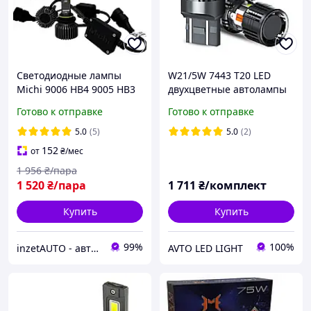
Светодиодные лампы
W21/5W 7443 T20 LED
Michi 9006 HB4 9005 HB3
двухцветные автолампы
LED 75W
Auxito 4kp10, Canbus
Готово к отправке
Готово к отправке
5.0
(5)
5.0
(2)
152
от
₴
/мес
1 956
₴/пара
1 520
₴/пара
1 711
₴/комплект
Купить
Купить
99%
100%
inzetAUTO - автосигнализация автомузыка автосвет
AVTO LED LIGHT