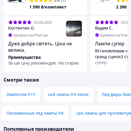
вентилятором
92W 11
1 590
₴/комплект
2 390
₴
CANBUS
03.08.2026
29.06
Костянтин О.
Вадим С.
+
1
Куплено на Prom.ua
Куплено на Prom.
Дуже добре світять. Ціна не
Лампи супер
велика.
Встановлював на 
гранд сценік3 ста
Преимущества
супер.
За цю ціну рекомендую. На старих
ледах був дальній . На цих
перемикаєш з ближнього на
Смотри также
дальній то дальнього ніби нема. Ще
хочу поставити такі самі на бальне
світло фар. І можна кататись.
Лампочки h11
Led лампы h4 ланос
Лед фары бли
Недостатки
Недоліків не бачу взагалі
Линзованные лед лампы h4
Led лампы для противоту
Популярные производители