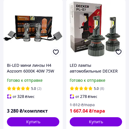
Bi-LED мини линзы H4
LED лампы
Aozoom 6000K 40W 75W
автомобильные DECKER
12V 8400lm
H7 12-24V (9-32V) 60W
Готово к отправке
Готово к отправке
12000Lm 6000K CANBUS
(комплект 2шт)
5.0
(2)
5.0
(8)
328
278
от
₴
/мес
от
₴
/мес
1 812
₴/пара
3 280
₴/комплект
1 667
.04
₴/пара
Купить
Купить