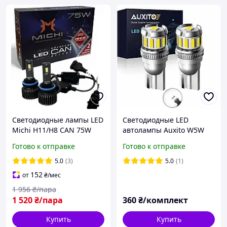
Светодиодные лампы LED
Светодиодные LED
Michi Н11/H8 CAN 75W
автолампы Auxito W5W
обход ошибки
T10 194 168, Canbus
Готово к отправке
Готово к отправке
5.0
(3)
5.0
(1)
152
от
₴
/мес
1 956
₴/пара
1 520
₴/пара
360
₴/комплект
Купить
Купить