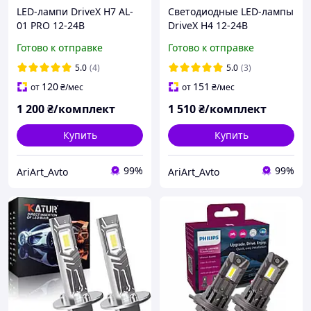
LED-лампи DriveX H7 AL-
Светодиодные LED-лампы
01 PRO 12-24В
DriveX H4 12-24В
12000лм/6000К/52Вт
12000лм/6000К/52Вт/CSP3
Готово к отправке
Готово к отправке
570 с кулером +CAN-
модуль
5.0
(4)
5.0
(3)
120
151
от
₴
/мес
от
₴
/мес
1 200
₴/комплект
1 510
₴/комплект
Купить
Купить
99%
99%
AriArt_Avto
AriArt_Avto