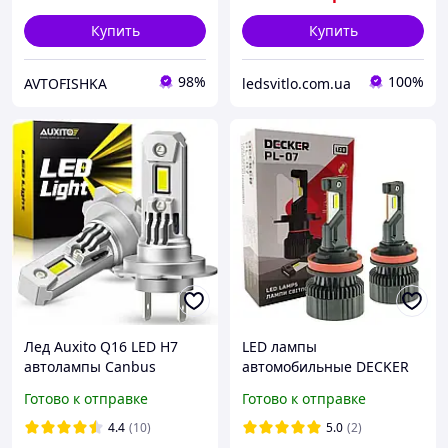
Купить
Купить
98%
100%
AVTOFISHKA
ledsvitlo.com.ua
Лед Auxito Q16 LED H7
LED лампы
автолампы Canbus
автомобильные DECKER
светодиодные лампы H7
H11 12-24V (9-32V) 60W
Готово к отправке
Готово к отправке
12V 6000K
12000Lm 6000K CANBUS
(комплект 2шт)
4.4
(10)
5.0
(2)