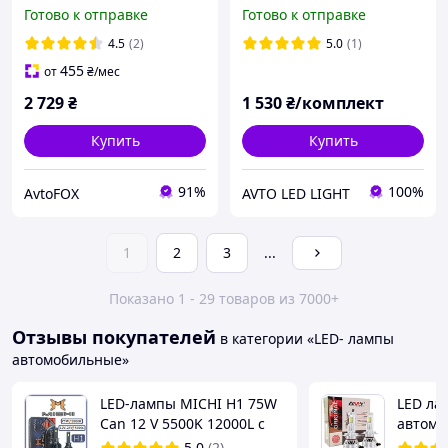
140/180W 15000/20000Lm
автолампы, 3000К
Готово к отправке
Готово к отправке
6000K 4575+186
желтые Canbus
4.5
(2)
5.0
(1)
455
от
₴
/мес
2 729
₴
1 530
₴/комплект
Купить
Купить
91%
100%
AvtoFOX
AVTO LED LIGHT
1
2
3
...
Показано 1 - 29 товаров из 7000+
Отзывы покупателей
в категории «LED- лампы
автомобильные»
LED-лампы MICHI H1 75W
LED ла
Can 12 V 5500K 12000L с
автомо
обманкой радиатор с
ORIGINA
5.0
(2)