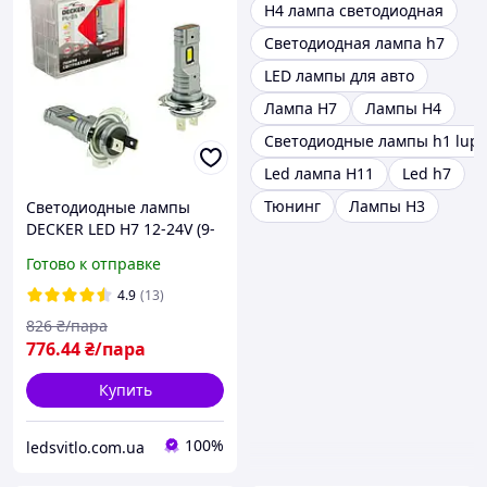
H4 лампа светодиодная
Светодиодная лампа h7
LED лампы для авто
Лампа H7
Лампы H4
Светодиодные лампы h1 lup
Led лампа H11
Led h7
Тюнинг
Лампы H3
Светодиодные лампы
DECKER LED H7 12-24V (9-
32V) 30W 7000Lm 5000K
Готово к отправке
автомобильные (комплект
2шт)
4.9
(13)
826
₴/пара
776
.44
₴/пара
Купить
100%
ledsvitlo.com.ua