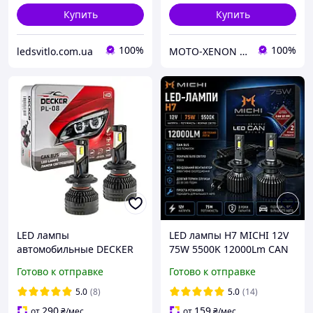
Купить
Купить
100%
100%
ledsvitlo.com.ua
MOTO-XENON интернет-магазин автосвета
LED лампы
LED лампы H7 MICHI 12V
автомобильные DECKER
75W 5500K 12000Lm CAN
H7 12V (9-16V) 65W
BUS (комплект 2 шт.)
Готово к отправке
Готово к отправке
13000Lm 5000K CANBUS
(комплект 2шт)
5.0
(8)
5.0
(14)
290
159
от
₴
/мес
от
₴
/мес