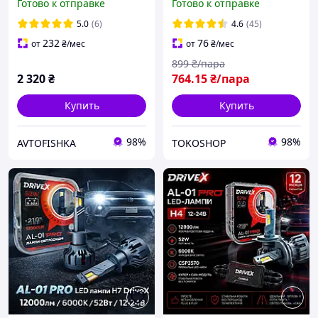
Готово к отправке
Готово к отправке
обманкой
2 шт. 12 V
5.0
(6)
4.6
(45)
232
76
от
₴
/мес
от
₴
/мес
899
₴/пара
2 320
₴
764
.15
₴/пара
Купить
Купить
98%
98%
AVTOFISHKA
TOKOSHOP