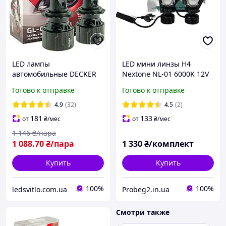
LED лампы
LED мини линзы H4
автомобильные DECKER
Nextone NL-01 6000K 12V
H7 12-24V (9-32V) 45W
24V 35W 8600lm
Готово к отправке
Готово к отправке
8000Lm 5000K CANBUS
Линзированные
4.9
(32)
4.5
(2)
(комплект 2шт)
181
133
от
₴
/мес
от
₴
/мес
1 146
₴/пара
1 088
.70
₴/пара
1 330
₴/комплект
Купить
Купить
100%
100%
ledsvitlo.com.ua
Probeg2.in.ua
Смотри также