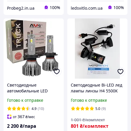
100%
100%
Probeg2.in.ua
ledsvitlo.com.ua
Светодиодные
Светодиодные Bi-LED лед
автомобильные LED
лампы линзы H4 5500К
лампы AMS TRUCK-F H7
25/35W
Готово к отправке
Готово к отправке
24V 14000Lm 5500K
ближний+дальний
CANBUS комплект 2шт
HeadLight Y6D (комплект
4.9
(10)
5.0
(9)
2шт)
367
от
₴
/мес
1 001
₴/комплект
2 200
₴/пара
801
₴/комплект