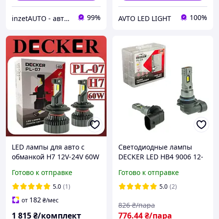
99%
100%
inzetAUTO - автосигнализация автомузыка автосвет
AVTO LED LIGHT
LED лампы для авто с
Светодиодные лампы
обманкой H7 12V-24V 60W
DECKER LED HB4 9006 12-
6000K 12000L CAN BUS
24V (9-32V) 30W 7000Lm
Готово к отправке
Готово к отправке
DECKER PL-07
5000K автомобильные
(комплект 2шт)
5.0
(1)
5.0
(2)
182
от
₴
/мес
826
₴/пара
1 815
₴/комплект
776
.44
₴/пара