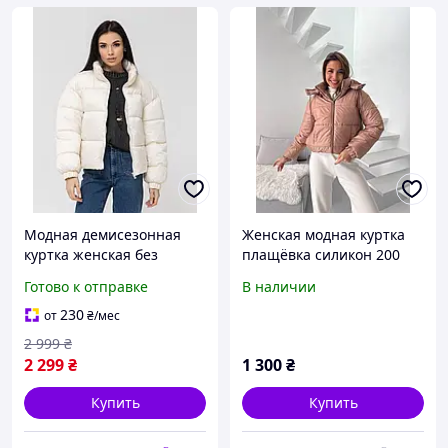
Модная демисезонная
Женская модная куртка
куртка женская без
плащёвка силикон 200
капюшона на молнии
Мод. 0149
Готово к отправке
В наличии
легкая стеганая курточка
оверсайз для
230
от
₴
/мес
повседневной носки на
2 999
₴
девушку
2 299
₴
1 300
₴
Купить
Купить