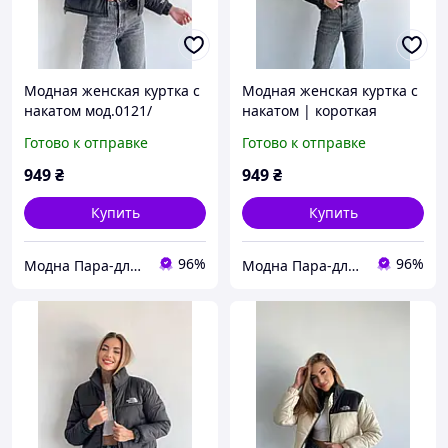
Модная женская куртка с
Модная женская куртка с
накатом мод.0121/
накатом | короткая
демисезонная куртка на
Готово к отправке
Готово к отправке
синтепоне 200 | арт 0121
949
₴
949
₴
Купить
Купить
96%
96%
Модна Пара-для нього і для неї
Модна Пара-для нього і для неї