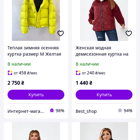
Теплая зимняя осенняя
Женская модная
куртка размер М Желтая
демисезонная куртка на
яркая модная теплая
синтепоне 150 №511
В наличии
В наличии
женская куртка
458
240
от
₴
/мес
от
₴
/мес
2 750
₴
1 440
₴
Купить
Купить
98%
94%
Интернет-магазин "Smart-company"
Best_shop