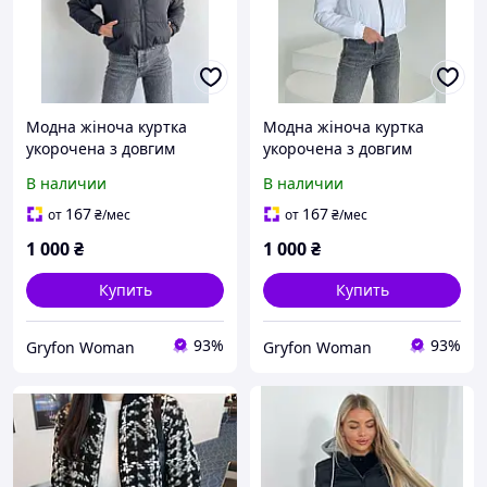
Модна жіноча куртка
Модна жіноча куртка
укорочена з довгим
укорочена з довгим
рукавом утеплена на
рукавом утеплена на
В наличии
В наличии
блискавці з брендовим
блискавці з брендовим
логотипом на плечі та
логотипом на плечі та
167
167
от
₴
/мес
от
₴
/мес
зручними кишенями
зручними кишенями
1 000
₴
1 000
₴
Купить
Купить
93%
93%
Gryfon Woman
Gryfon Woman