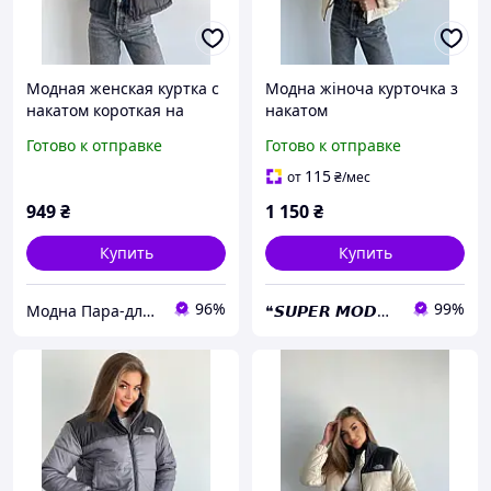
Модная женская куртка с
Модна жіноча курточка з
накатом короткая на
накатом
синтепоне 200 плащевка
Готово к отправке
Готово к отправке
арт 0121
115
от
₴
/мес
949
₴
1 150
₴
Купить
Купить
96%
99%
Модна Пара-для нього і для неї
❝𝙎𝙐𝙋𝙀𝙍 𝙈𝙊𝘿𝙉𝙄𝙆𝙐❝