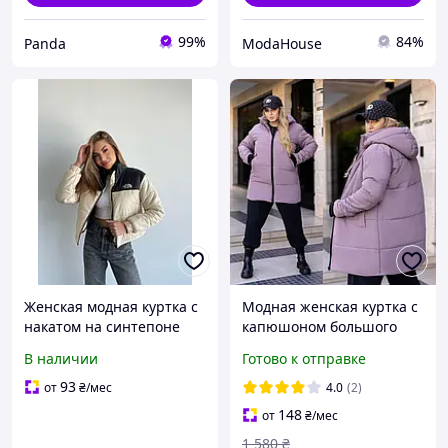
99%
84%
Panda
ModaHouse
Женская модная куртка с
Модная женская куртка с
накатом на синтепоне
капюшоном большого
200, демисезонная, арт.
размера
В наличии
Готово к отправке
0121
93
от
₴
/мес
4.0
(2)
148
от
₴
/мес
1 580
₴