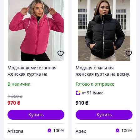
Модная демисезонная
Модная стильная
женская куртка на
женская куртка на весну,
молнии с капюшоном
42; 44; 46, 8 Цветов в
В наличии
Готово к отправке
наличии!
91
от
₴
/мес
1 360
₴
970
₴
910
₴
Купить
Купить
100%
100%
Arizona
Apex