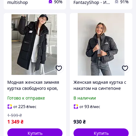
90%
91%
multishop
FantazyShop - Интернет магазин товаров для всех и каждого
Модная женская зимняя
Женская модная куртка с
куртка свободного кроя,
накатом на синтепоне
корейский стиль.
200, демисезонная, арт.
Готово к отправке
В наличии
Функциональные
0121
карманы
225
93
от
₴
/мес
от
₴
/мес
1 599
₴
1 349
₴
930
₴
Купить
Купить