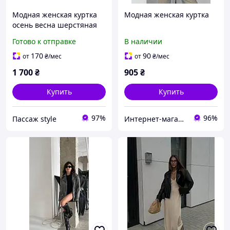
Модная женская куртка
Модная женская куртка
осень весна шерстяная
демисезонная
Готово к отправке
В наличии
170
90
от
₴
/мес
от
₴
/мес
1 700
₴
905
₴
Купить
Купить
97%
96%
Пассаж style
Интернет-магазин одежды и обуви Bebest-Style