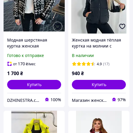
Модная шерстяная
Женская модная тёплая
куртка женская
куртка на молнии с
молодежная осень весна
капюшоном
Готово к отправке
В наличии
42-44
170
от
₴
/мес
4.9
(17)
1 700
₴
940
₴
Купить
Купить
100%
97%
DZHINESTRA.com.ua Интернет-магазин
Магазин женской одежды Laconita