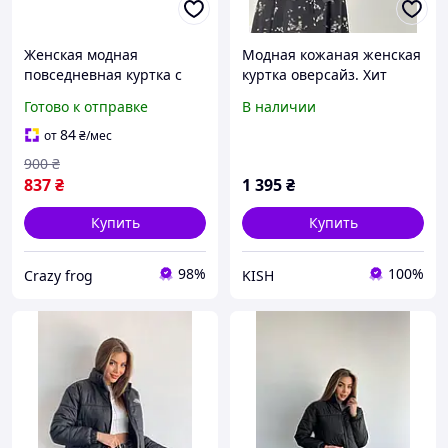
Женская модная
Модная кожаная женская
повседневная куртка с
куртка оверсайз. Хит
длинным рукавом, осень-
продаж 2025! L, XL, 2XL.
Готово к отправке
В наличии
зима, шерпа, на молнии,
с пушистым плюшевым
84
от
₴
/мес
пальто, верхнюю одежду
900
₴
из
837
₴
1 395
₴
Купить
Купить
98%
100%
Crazy frog
KISH