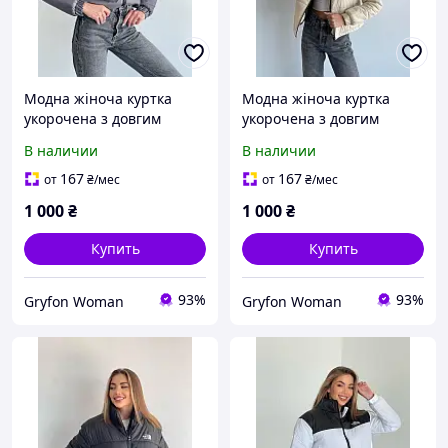
Модна жіноча куртка
Модна жіноча куртка
укорочена з довгим
укорочена з довгим
рукавом утеплена на
рукавом утеплена на
В наличии
В наличии
блискавці з брендовим
блискавці з брендовим
логотипом на плечі та
логотипом на плечі та
167
167
от
₴
/мес
от
₴
/мес
зручними кишенями
зручними кишенями
1 000
₴
1 000
₴
Купить
Купить
93%
93%
Gryfon Woman
Gryfon Woman