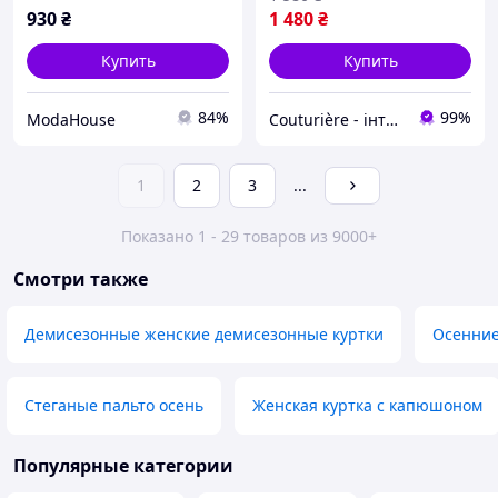
930
₴
1 480
₴
Купить
Купить
84%
99%
ModaHouse
Couturière - інтернет магазин жіночого одягу
1
2
3
...
Показано 1 - 29 товаров из 9000+
Смотри также
Демисезонные женские демисезонные куртки
Осенние
Стеганые пальто осень
Женская куртка с капюшоном
Популярные категории