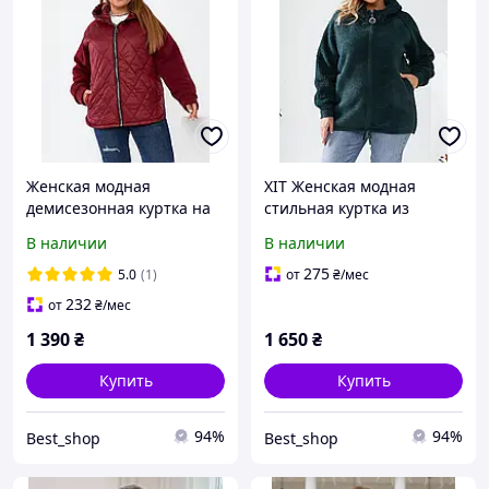
Женская модная
ХІТ Женская модная
демисезонная куртка на
стильная куртка из
синтепоне 150 №511
альпаки барашек батал
В наличии
В наличии
№ 909
275
5.0
(1)
от
₴
/мес
232
от
₴
/мес
1 390
₴
1 650
₴
Купить
Купить
94%
94%
Best_shop
Best_shop