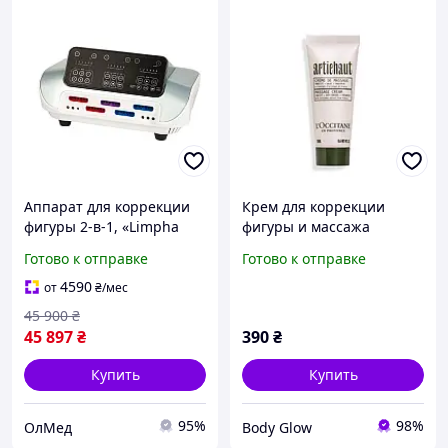
Аппарат для коррекции
Крем для коррекции
фигуры 2-в-1, «Limpha
фигуры и массажа
Press Body Master»
АРТОШОК (дорожный
Готово к отправке
Готово к отправке
размер) L'Occitane, 20 ml
4590
от
₴
/мес
45 900
₴
45 897
₴
390
₴
Купить
Купить
95%
98%
ОлМед
Body Glow