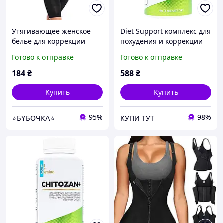
Утягивающее женское
Diet Support комплекс для
белье для коррекции
похудения и коррекции
фигуры, послеродовой
фигуры
Готово к отправке
Готово к отправке
бандаж размер ХХХL цвет
черный
184
₴
588
₴
Купить
Купить
95%
98%
⭐Б𝖸Б𝖮Ч𝖪𝖠⭐
КУПИ ТУТ