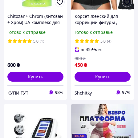
Chitozan+ Chrom (Хитозан
Корсет Женский для
+ Хром) UA комплекс для
коррекции фигуры ,
для похудения и
Моделирующий Пояс с
Готово к отправке
Готово к отправке
коррекции фигуры
эффектом сауны Мадонна
5.0
(1)
5.0
(4)
45
от
₴
/мес
900
₴
600
₴
450
₴
Купить
Купить
98%
97%
КУПИ ТУТ
Shchitky