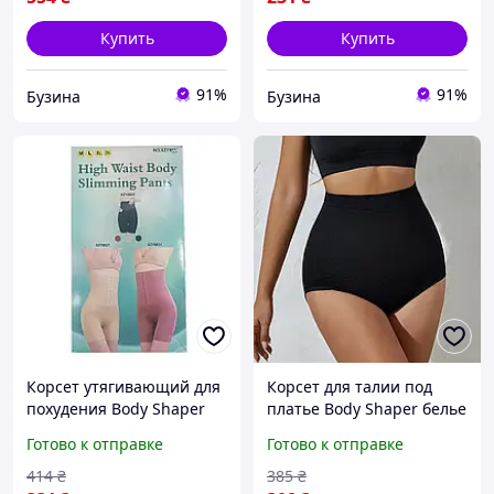
Купить
Купить
91%
91%
Бузина
Бузина
Корсет утягивающий для
Корсет для талии под
похудения Body Shaper
платье Body Shaper белье
223-78 Утягивающий
для коррекции фигуры
Готово к отправке
Готово к отправке
пояс для коррекции
размер S buzyna
фигуры buzyna
414
₴
385
₴