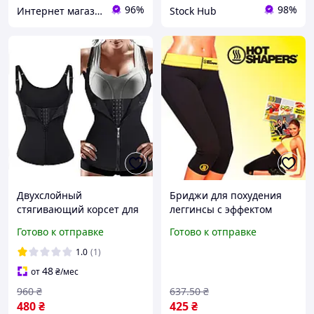
96%
98%
Интернет магазин «Tehnos» 🛒 Лучшие цены! 💯 Быстрая отправка! 🚀
Stock Hub
Двухслойный
Бриджи для похудения
стягивающий корсет для
леггинсы с эффектом
похудения, Корсет
сауны для женщин
Готово к отправке
Готово к отправке
компрессионный после
размер M 44-46 для
родов, Корсет женский
коррекции фигуры и
1.0
(1)
для коррекции фигуры
сжигания жира FLAME
48
от
₴
/мес
Мадонна
960
₴
637
.50
₴
480
₴
425
₴