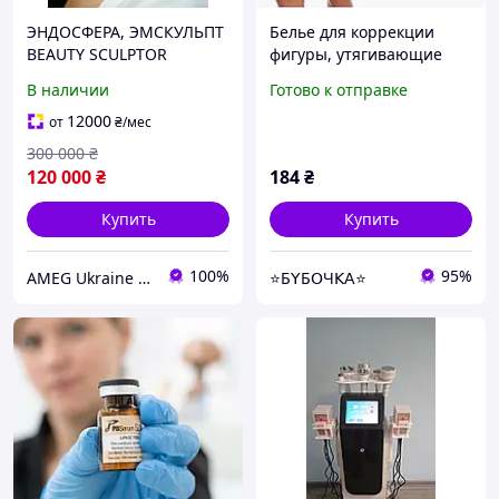
ЭНДОСФЕРА, ЭМСКУЛЬПТ
Белье для коррекции
BEAUTY SCULPTOR
фигуры, утягивающие
Аппарат для коррекции
высокие шорты Slim and
В наличии
Готово к отправке
фигуры р-слик, ЭМС
Lift body размер M
EMSCULPT BEAUTY
телесный
12000
от
₴
/мес
SCULPTOR
300 000
₴
120 000
₴
184
₴
Купить
Купить
100%
95%
AMEG Ukraine АМЕГ УКРАИНА
⭐Б𝖸Б𝖮Ч𝖪𝖠⭐