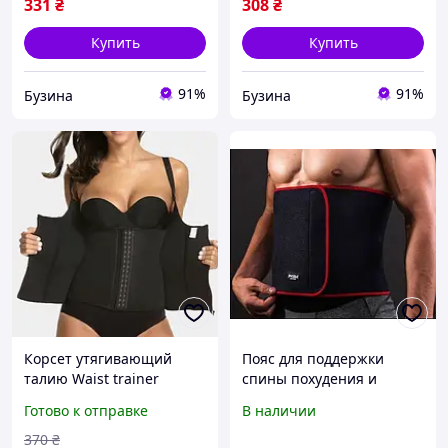
331
₴
308
₴
Купить
Купить
91%
91%
Бузина
Бузина
Корсет утягивающий
Пояс для поддержки
талию Waist trainer
спины похудения и
Утягивающий пояс для
коррекции фигуры Waist
Готово к отправке
В наличии
коррекции фигуры
Belt
buzyna
370
₴