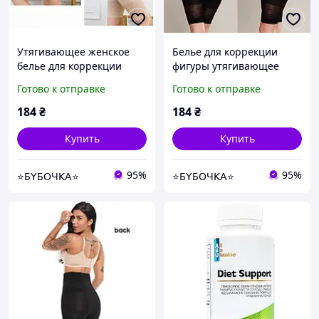
Утягивающее женское
Белье для коррекции
белье для коррекции
фигуры утягивающее
фигуры, послеродовой
размер ХL цвет черный
Готово к отправке
Готово к отправке
бандаж размер ХХХL цвет
бежевый
184
₴
184
₴
Купить
Купить
95%
95%
⭐Б𝖸Б𝖮Ч𝖪𝖠⭐
⭐Б𝖸Б𝖮Ч𝖪𝖠⭐