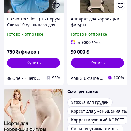
PB Serum Slim+ (ПБ Серум
Аппарат для коррекции
Слим) 10 ед. липаза для
фигуры
уменьшения жировых
профессиональный
Готово к отправке
Готово к отправке
отложений и
VACUUM PRO PREMIUM
профессиональной
LIPO кавитация,
9000
от
₴
/мес
коррекции фигуры
лазерный липолиз,
750
₴/флакон
90 000
₴
вакуум
Купить
Купить
95%
100%
👄 One - Fillers 💉 Филлеры | Токсины | Пилинг | Уколы красоты 👄
AMEG Ukraine АМЕГ УКРАИНА
Смотри также
Утяжка для грудей
Корсет для уменьшения тал
Корректирующий КОРСЕТ
Сильная утяжка живота