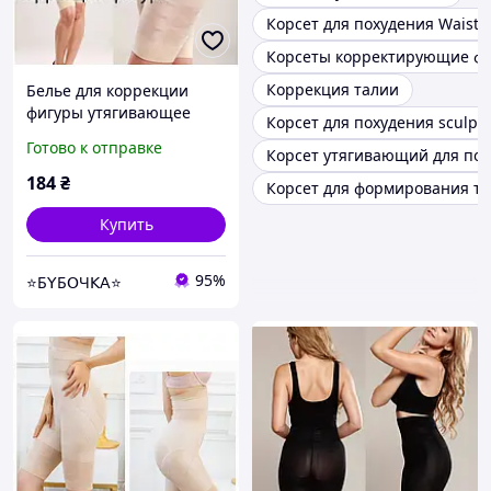
Корсет для похудения Waist T
Корсеты корректирующие фи
Коррекция талии
Белье для коррекции
фигуры утягивающее
Корсет для похудения sculpti
размер ХL цвет бежевый
Готово к отправке
Корсет утягивающий для по
184
₴
Корсет для формирования т
Купить
95%
⭐Б𝖸Б𝖮Ч𝖪𝖠⭐