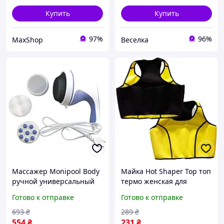
Купить
Купить
97%
96%
MaxShop
Веселка
Массажер Monipool Body
Майка Hot Shaper Top топ
ручной универсальный
термо женская для
антицеллюлитный для
коррекции фигуры тела
Готово к отправке
Готово к отправке
тела электромассажер
для похудения для
для коррекции фигуры
занятий спортом S
693
₴
289
₴
buzyna
buzyna
554
₴
231
₴