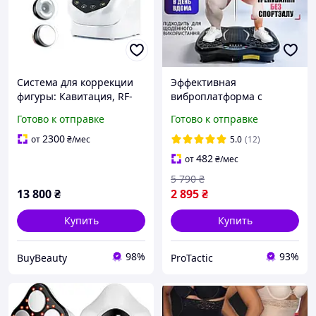
Система для коррекции
Эффективная
фигуры: Кавитация, RF-
виброплатформа с
лифтинг, вакуумный
пультом до 150 кг для
Готово к отправке
Готово к отправке
массаж ВuyВeauty LW-126
реабилитации,
Виброплатформа для
2300
от
₴
/мес
5.0
(12)
коррекции фигуры с
482
от
₴
/мес
дистан
5 790
₴
13 800
₴
2 895
₴
Купить
Купить
98%
93%
BuyBeauty
ProTactic