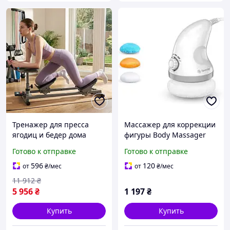
Тренажер для пресса
Массажер для коррекции
ягодиц и бедер дома
фигуры Body Massager
многофункциональный
PL-675 Лимфодренажный
Готово к отправке
Готово к отправке
Домашние тренажеры
массажер для тела
для кардио коррекции
596
120
от
₴
/мес
от
₴
/мес
фигуры
11 912
₴
5 956
₴
1 197
₴
Купить
Купить