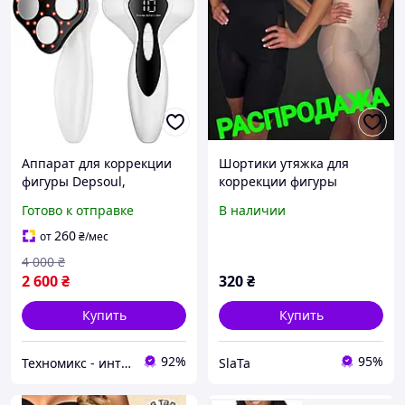
Аппарат для коррекции
Шортики утяжка для
фигуры Depsoul,
коррекции фигуры
профессиональный
размер М, L , цвет:
Готово к отправке
В наличии
массажер от целлюлита
чёрный, бежевый
260
от
₴
/мес
4 000
₴
2 600
₴
320
₴
Купить
Купить
92%
95%
Техномикс - интернет - магазин качественной техники, электроники и других товаров для дома и работы
SlaTa