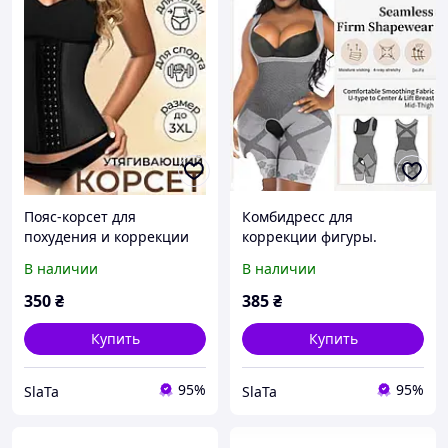
Пояс-корсет для
Комбидресс для
похудения и коррекции
коррекции фигуры.
фигуры, послеродовой
Корректирующее белье
В наличии
В наличии
бандаж, сильная утяжка ,
больших размеров,
цвет черный
СЕРЫЙ
350
₴
385
₴
Купить
Купить
95%
95%
SlaTa
SlaTa