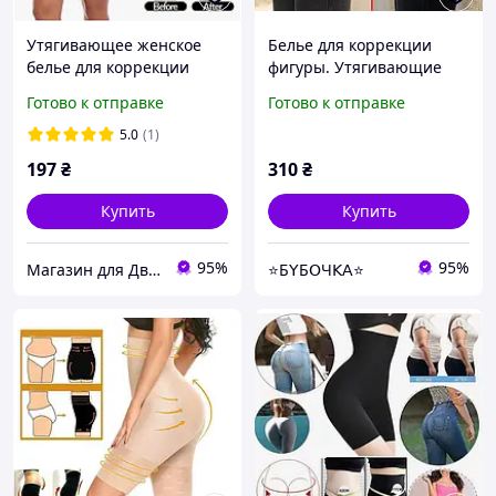
Утягивающее женское
Белье для коррекции
белье для коррекции
фигуры. Утягивающие
фигуры, послеродовой
шортики с корсетными
Готово к отправке
Готово к отправке
бандаж размер ХХХL
вставками M телесный
телесный
5.0
(1)
197
₴
310
₴
Купить
Купить
95%
95%
Магазин для Двоих
⭐Б𝖸Б𝖮Ч𝖪𝖠⭐