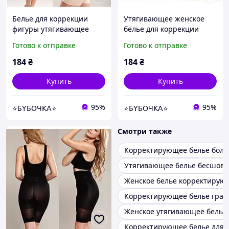
Белье для коррекции
Утягивающее женское
фигуры утягивающее
белье для коррекции
размер ХL цвет бежевый
фигуры, послеродовой
Готово к отправке
Готово к отправке
бандаж размер ХХХL цвет
бежевый
184
₴
184
₴
Купить
Купить
95%
95%
⭐Б𝖸Б𝖮Ч𝖪𝖠⭐
⭐Б𝖸Б𝖮Ч𝖪𝖠⭐
Смотри также
Корректирующее белье боль
Утягивающее белье бесшовн
Женское белье корректирую
Корректирующее белье грац
Женское утягивающее белье
Корректирующее белье для 