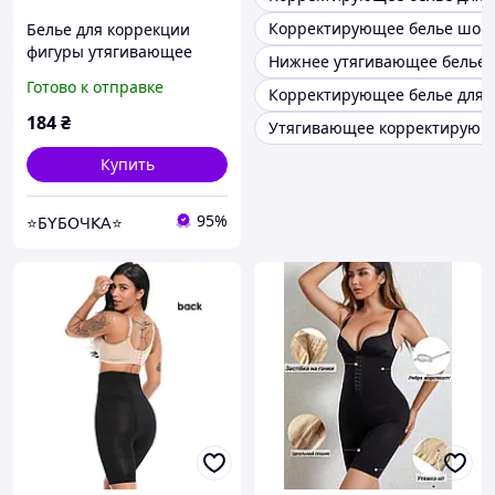
Корректирующее белье шор
Белье для коррекции
фигуры утягивающее
Нижнее утягивающее белье
размер ХL цвет черный
Готово к отправке
Корректирующее белье для 
184
₴
Утягивающее корректирующ
Купить
95%
⭐Б𝖸Б𝖮Ч𝖪𝖠⭐