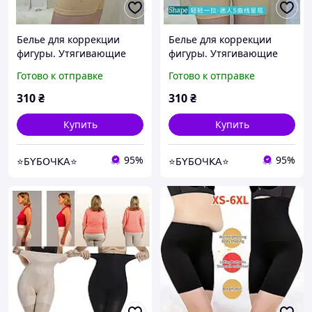
Белье для коррекции
Белье для коррекции
фигуры. Утягивающие
фигуры. Утягивающие
шортики с корсетными
шортики с корсетными
Готово к отправке
Готово к отправке
вставками L телесный
вставками ХL телесный
310
₴
310
₴
Купить
Купить
95%
95%
⭐Б𝖸Б𝖮Ч𝖪𝖠⭐
⭐Б𝖸Б𝖮Ч𝖪𝖠⭐