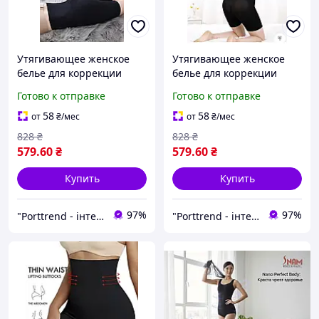
Утягивающее женское
Утягивающее женское
белье для коррекции
белье для коррекции
фигуры, послеродовой
фигуры, послеродовой
Готово к отправке
Готово к отправке
бандаж с корсетными
бандаж с корсетными
вставками L цвет черный
вставками ХL цвет
58
58
от
₴
/мес
от
₴
/мес
черный
828
₴
828
₴
579
.60
₴
579
.60
₴
Купить
Купить
97%
97%
"Porttrend - інтернет магазин приємних подарунків"
"Porttrend - інтернет магазин приємних подарунків"