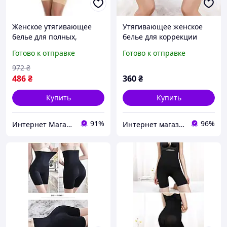
Женское утягивающее
Утягивающее женское
белье для полных,
белье для коррекции
Корректирующий
фигуры, послеродовой
Готово к отправке
Готово к отправке
комбидресс,
бандаж с корсетными
Утягивающее белье для
вставками М цвет
972
₴
коррекции фигуры, MTS
черный
486
₴
360
₴
Купить
Купить
91%
96%
Интернет Магазин "StepShop"
Интернет магазин ФЕЕРИЯ