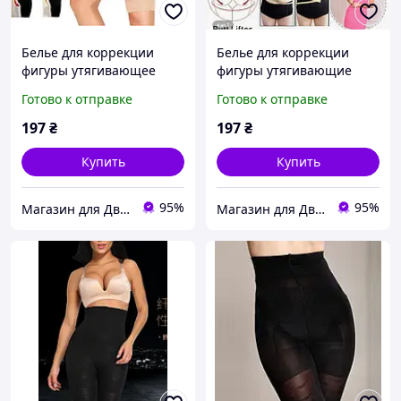
Белье для коррекции
Белье для коррекции
фигуры утягивающее
фигуры утягивающие
размер ХL цвет телесный
шорты Slim and Lift body
Готово к отправке
Готово к отправке
с высокой талией размер
M черный
197
₴
197
₴
Купить
Купить
95%
95%
Магазин для Двоих
Магазин для Двоих