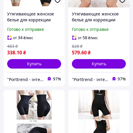
Утягивающее женское
Утягивающее женское
белье для коррекции
белье для коррекции
фигуры, послеродовой
фигуры, послеродовой
Готово к отправке
Готово к отправке
бандаж размер М цвет
бандаж с корсетными
черный
вставками М цвет
34
58
от
₴
/мес
от
₴
/мес
черный
483
₴
828
₴
338
.10
₴
579
.60
₴
Купить
Купить
97%
97%
"Porttrend - інтернет магазин приємних подарунків"
"Porttrend - інтернет магазин приємних подарунків"