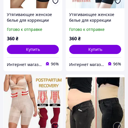
Утягивающее женское
Утягивающее женское
белье для коррекции
белье для коррекции
фигуры, послеродовой
фигуры, послеродовой
Готово к отправке
Готово к отправке
бандаж с корсетными
бандаж с корсетными
вставками ХХL цвет
вставками ХХХL цвет
360
₴
360
₴
черный
черный
Купить
Купить
96%
96%
Интернет магазин ФЕЕРИЯ
Интернет магазин ФЕЕРИЯ