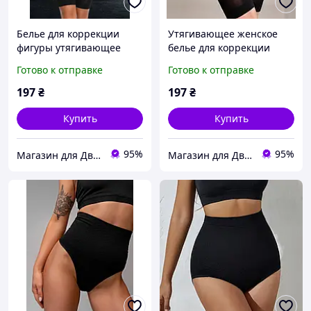
Белье для коррекции
Утягивающее женское
фигуры утягивающее
белье для коррекции
размер ХL цвет черный
фигуры, послеродовой
Готово к отправке
Готово к отправке
бандаж размер ХХХL
черный
197
₴
197
₴
Купить
Купить
95%
95%
Магазин для Двоих
Магазин для Двоих