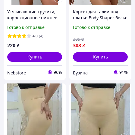
Утягивающие трусики,
Корсет для талии под
коррекционное нижнее
платье Body Shaper белье
белье, трусики для
для коррекции фигуры
Готово к отправке
Готово к отправке
коррекции фигуры,
размер S buzyna
высокие стринги.
4.0
(4)
385
₴
220
₴
308
₴
Купить
Купить
96%
91%
Nebstore
Бузина