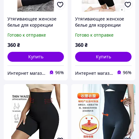
Утягивающее женское
Утягивающее женское
белье для коррекции
белье для коррекции
фигуры, послеродовой
фигуры, послеродовой
Готово к отправке
Готово к отправке
бандаж с корсетными
бандаж с корсетными
вставками L цвет черный
вставками ХL цвет
360
₴
360
₴
черный
Купить
Купить
96%
96%
Интернет магазин ФЕЕРИЯ
Интернет магазин ФЕЕРИЯ