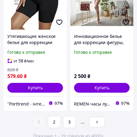
Утягивающее женское
Инновационное белье
белье для коррекции
для коррекции фигуры,
фигуры, послеродовой
созданное по японским
Готово к отправке
Готово к отправке
бандаж с корсетными
нанотехнологиям
вставками ХХL цвет
58
от
₴
/мес
черный
828
₴
579
.60
₴
2 500
₴
Купить
Купить
97%
97%
"Porttrend - інтернет магазин приємних подарунків"
REMEN-часы лучший подарок
1
2
3
...
Показано 1 - 29 товаров из 4000+