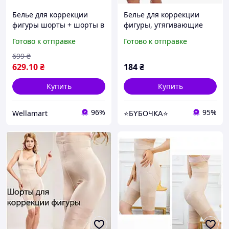
Белье для коррекции
Белье для коррекции
фигуры шорты + шорты в
фигуры, утягивающие
Подарок! (L)
высокие шорты Slim and
Готово к отправке
Готово к отправке
Lift body размер M
телесный
699
₴
629
.10
₴
184
₴
Купить
Купить
96%
95%
Wellamart
⭐Б𝖸Б𝖮Ч𝖪𝖠⭐