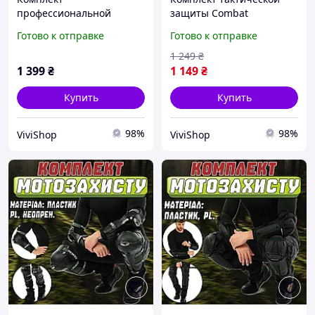
профессиональной
защиты Combat
тактической защиты
наколенники и
Готово к отправке
Готово к отправке
наколенники и
налокотники коричневые
налокотники из
для безопасности в
1 249
₴
ударопрочного пластика
полевых условиях.
1 399
₴
1 149
₴
черного цвета
Купить
Купить
98%
98%
ViviShop
ViviShop