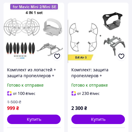
Комплект из лопастей +
Комплект: защита
защита пропеллеров +
пропеллеров +
посадочные опоры +
посадочные опоры +
Готово к отправке
Готово к отправке
фиксатор DJI Mavic Mini 2
фиксатор DJI Air 3
/ Mini SE
100
230
от
₴
/мес
от
₴
/мес
1 500
₴
999
₴
2 300
₴
Купить
Купить