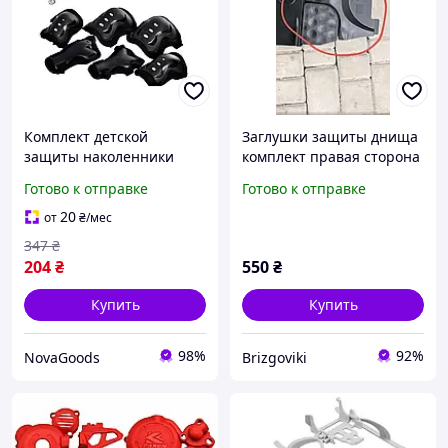
Комплект детской
Заглушки защиты днища
защиты наколенники
комплект правая сторона
налокотники защита
Volkswagev Passat B6 B7
Готово к отправке
Готово к отправке
запястья размер L
CC 3C0825962,3C0825272
черный GN-18060
20
от
₴
/мес
347
₴
204
₴
550
₴
Купить
Купить
98%
92%
NovaGoods
Brizgoviki