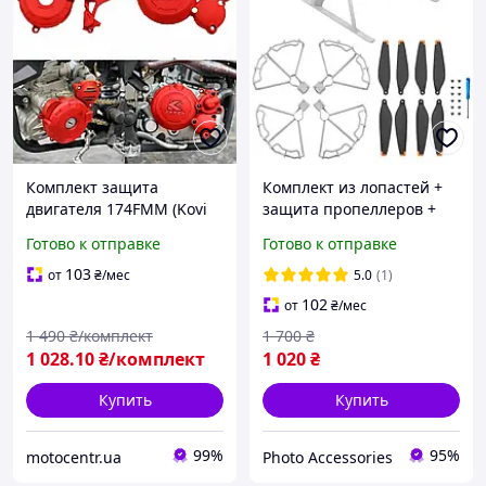
Комплект защита
Комплект из лопастей +
двигателя 174FMM (Kovi
защита пропеллеров +
300, Geon GNS, CRF300,
посадочные опоры для
Готово к отправке
Готово к отправке
Kaya 612, Pro Factory 300)
дрона DJI Mini 3 Pro
крышки картера, помпы,
103
от
₴
/мес
5.0
(1)
звезды
102
от
₴
/мес
1 490
₴/комплект
1 700
₴
1 028
.10
₴/комплект
1 020
₴
Купить
Купить
99%
95%
motocentr.ua
Photo Accessories