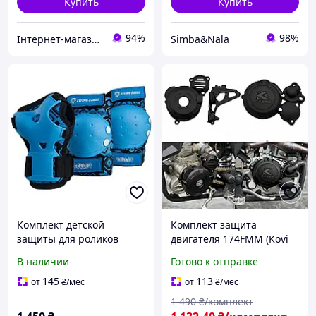
Купить
Купить
94%
98%
Інтернет-магазин "Mak7"
Simba&Nala
Комплект детской
Комплект защита
защиты для роликов
двигателя 174FMM (Kovi
Flying Eagle Celler(Blue)
300, Geon GNS, CRF300,
В наличии
Готово к отправке
Kaya 612, Pro Factory 300)
крышки картера, помпы,
145
113
от
₴
/мес
от
₴
/мес
звезды
1 490
₴/комплект