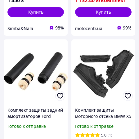
1 450
₴
1 132
.40
₴/комплект
Купить
Купить
98%
99%
Simba&Nala
motocentr.ua
Комплект защиты задний
Комплект защиты
амортизаторов Ford
моторного отсека BMW X5
Kuga, JP GROUP
E70 X6 E71 E72 | OEM
Готово к отправке
Готово к отправке
(1552704910)
51717169420
5.0
(1)