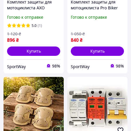
Комплект защиты для
Комплект защиты для
мотоциклиста AXO
мотоциклиста Pro Biker
наколенники и
наколенники и
Готово к отправке
Готово к отправке
налокотники мотозащита
налокотники мотозащита
экипировка для
экипировка для
5.0
(1)
мотоциклиста
мотоциклиста
1 120
₴
1 050
₴
896
₴
840
₴
Купить
Купить
98%
98%
SportWay
SportWay