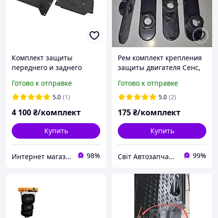
Комплект защиты
Рем комплект крепления
переднего и заднего
защиты двигателя Сенс,
двигателя Тесла Модель 3
Ланос, Авео T200,Т250,
Готово к отправке
Готово к отправке
/ Tesla Model 3 (2018
Нексия, Лачетти
2024), сталь 2 мм, ЩИТ,
5.0
(1)
5.0
(2)
арт
4 100
₴/комплект
175
₴/комплект
Купить
Купить
98%
99%
Интернет магазин "AvtoSfera"
Світ Автозапчастин