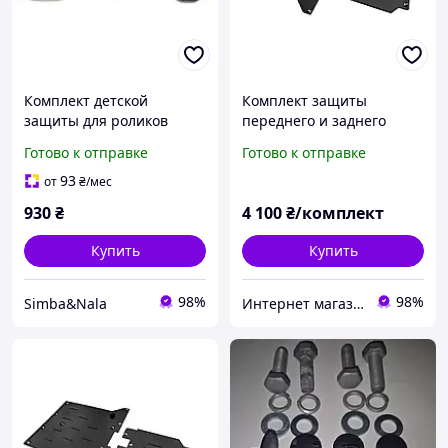
Комплект детской
Комплект защиты
защиты для роликов
переднего и заднего
Flying Eagle NS Black,
двигателя Тесла Модель У
Готово к отправке
Готово к отправке
наколенника,
/ Tesla Model Y (2020
налокотника, защита для
2024), сталь 2 мм, ЩИТ,
93
от
₴
/мес
запястья
арт
930
₴
4 100
₴/комплект
Купить
Купить
98%
98%
Simba&Nala
Интернет магазин "AvtoSfera"