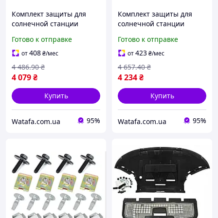
Комплект защиты для
Комплект защиты для
солнечной станции
солнечной станции
Tomzn TOPV12-2-2 DC600V
Tomzn TOPV12-2-2 DC800V
Готово к отправке
Готово к отправке
2 MPPT контроллера
2 MPPT контроллера
(ручная сборка)
(ручная сборка)
408
423
от
₴
/мес
от
₴
/мес
4 486
.90
₴
4 657
.40
₴
4 079
₴
4 234
₴
Купить
Купить
95%
95%
Watafa.com.ua
Watafa.com.ua