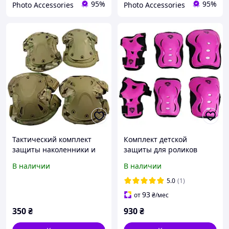
95%
95%
Photo Accessories
Photo Accessories
Тактический комплект
Комплект детской
защиты наколенники и
защиты для роликов
налокотники UKC 6914
Flying Eagle V5(pink),
В наличии
В наличии
камуфляж
наколенники,
налокотники и перчатки
5.0
(1)
на кисти рук
93
от
₴
/мес
350
₴
930
₴