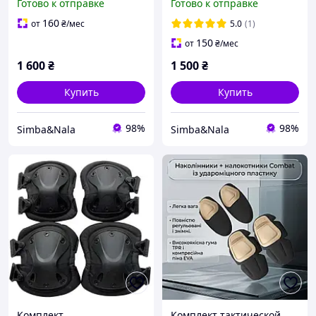
Готово к отправке
Готово к отправке
налокотники и перчатки
160
от
₴
/мес
5.0
(1)
150
от
₴
/мес
1 600
₴
1 500
₴
Купить
Купить
98%
98%
Simba&Nala
Simba&Nala
Комплект
Комплект тактической