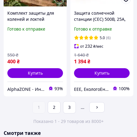
Комплект защиты для
Защита солнечной
коленей и локтей
станции (СЕС) 500В, 25А,
спортивные
20А предох. комплект
Готово к отправке
Готово к отправке
регулируемые защитные
инвертора,
Набор наколенников и
молниезащита
5.0
(6)
налокотников 4 шт
232
от
₴
/мес
550
₴
1 640
₴
400
₴
1 394
₴
Купить
Купить
93%
100%
AlphaZONE - Интернет гипермаркет
EEE, ЕкологоЕнергоЕконом
1
2
3
...
Показано 1 - 29 товаров из 8000+
Смотри также