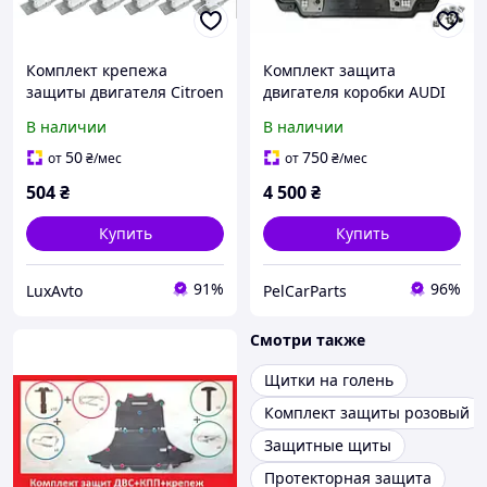
Комплект крепежа
Комплект защита
защиты двигателя Citroen
двигателя коробки AUDI
C5 Peugeot 407 1007 207
A6C6
В наличии
В наличии
50
750
от
₴
/мес
от
₴
/мес
504
₴
4 500
₴
Купить
Купить
91%
96%
LuxAvto
PelCarParts
Смотри также
Щитки на голень
Комплект защиты розовый
Защитные щиты
Протекторная защита