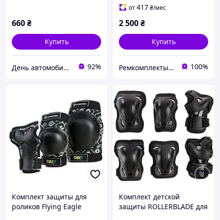
417
от
₴
/мес
660
₴
2 500
₴
Купить
Купить
92%
100%
День автомобилиста
Ремкомплекты для авто
Комплект защиты для
Комплект детской
роликов Flying Eagle
защиты ROLLERBLADE для
Cobet, наколенники,
катания на роликах