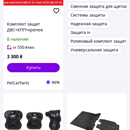
Сменная защита для щитка 
Системы защиты
Надежная защита
Комплект защит
ДВС+КПП+крепеж
Защита iv
ПЛАСТИК для Audi A4B8
В наличии
Роликовый комплект защито
A5B8 S5/s4
550
от
₴
/мес
Универсальная защита
3 300
₴
Купить
96%
PelCarParts